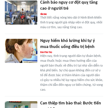
Cảnh báo nguy cơ đột quỵ tăng
cao ở người trẻ
Thời tiết nắng nóng kéo dài ở Ninh Bình khiến
tình trạng người già nhập viện vì đột quỵ, nhồi
máu cơ tim, say nắng tăng cao.
Nguy hiểm khó lường khi tự ý
mua thuốc uống điều trị bệnh
Hiện nay, tình trạng người dân tự đoán bệnh,
mua thuốc hoặc mua theo hướng dẫn của
người bán thuốc về điều trị tại nhà vẫn diễn ra
khá phổ biến. Sự chủ quan không đến cơ sở y
tế để được bác sĩ thăm khám của người dân
có gây ra nhiều hệ lụy nguy hiểm cho sức khỏe,
thậm chí dẫn đến nguy cơ biến chứng, tử vong
cao.
Can thiệp tim bào thai: Bước tiến