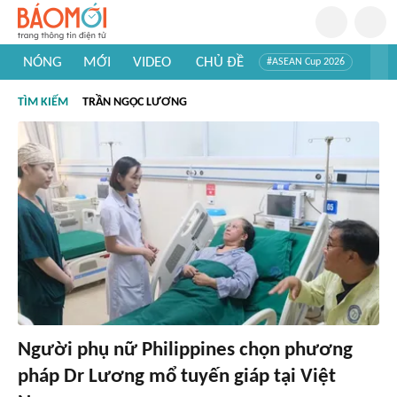
NÓNG
MỚI
VIDEO
CHỦ ĐỀ
#ASEAN Cup 2026
#Trí tuệ nhân tạo
#Mỹ - Iran
#Khám phá Việt Nam
TÌM KIẾM
TRẦN NGỌC LƯƠNG
#Khám phá thế giới
Người phụ nữ Philippines chọn phương
pháp Dr Lương mổ tuyến giáp tại Việt