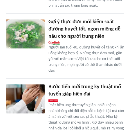
bí mật ẩn sâu trong lồng ngực.
Gợi ý thực đơn mới kiểm soát
đường huyết tốt, ngon miệng dễ
nấu cho người trung niên
Người sau tuổi 40, đường huyết dễ tăng khi ăn
uống không hợp lý. Những thực đơn mới, gần
gũi với mâm cơm Việt tối ưu cho cơ thể tuổi
trung niên, mọi người có thể tham khảo dưới
đây.
Bước tiến mới trong kỹ thuật mổ
tuyến giáp hiện đại
Phát hiện ung thư tuyến giáp, nhiều bệnh
nhân không chỉ đối diện nỗi lo bệnh tật mà còn
ám ảnh với vết sẹo sau phẫu thuật. Nhờ kỹ
thuật 'đường mổ vô hình', giờ đây nhiều bệnh
nhân đã loại bỏ khối u hiệu quả, mở ra hy vọng