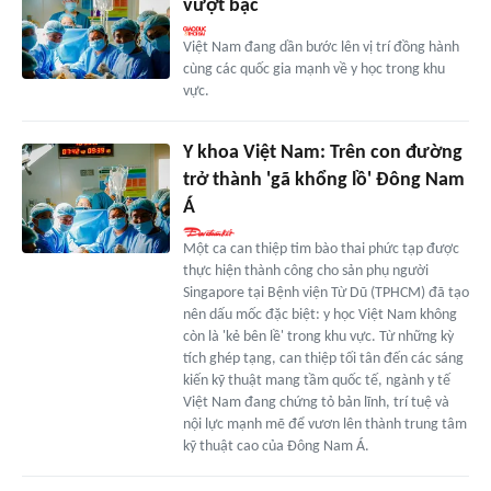
vượt bậc
Việt Nam đang dần bước lên vị trí đồng hành
cùng các quốc gia mạnh về y học trong khu
vực.
Y khoa Việt Nam: Trên con đường
trở thành 'gã khổng lồ' Đông Nam
Á
Một ca can thiệp tim bào thai phức tạp được
thực hiện thành công cho sản phụ người
Singapore tại Bệnh viện Từ Dũ (TPHCM) đã tạo
nên dấu mốc đặc biệt: y học Việt Nam không
còn là 'kẻ bên lề' trong khu vực. Từ những kỳ
tích ghép tạng, can thiệp tối tân đến các sáng
kiến kỹ thuật mang tầm quốc tế, ngành y tế
Việt Nam đang chứng tỏ bản lĩnh, trí tuệ và
nội lực mạnh mẽ để vươn lên thành trung tâm
kỹ thuật cao của Đông Nam Á.