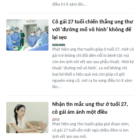
điều trị ít xâm lấn...
Cô gái 27 tuổi chiến thắng ung thư
với 'đường mổ vô hình' không để
lại sẹo
Phát hiện ung thư tuyến giáp ở tuổi 27, một cô
gái trẻ không chỉ đối diện nỗi lo bệnh tật mà
còn ám ảnh với vết sẹo sau phẫu thuật. Nhờ kỹ
thuật 'đường mổ vô hình', ca mổ không chỉ
loại bỏ khối u hiệu quả mà còn giúp cô giữ
nguyên vùng cổ, mở ra hy vọng điều trị ít xâm
lấn...
Nhận tin mắc ung thư ở tuổi 27,
cô gái ám ảnh một điều
Phát hiện ung thư tuyến giáp giai đoạn sớm,
cô gái 27 tuổi vẫn mất ngủ nhiều đêm vì ám
ảnh vết sẹo sau mổ.