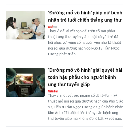
'Đường mổ vô hình' giúp nữ bệnh
nhân trẻ tuổi chiến thắng ung thư
Thay vì để lại vết sẹo dài trên cổ sau phẫu
thuật ung thư tuyến giáp, một cô gái trẻ đã
hồi phục với vùng cổ nguyên vẹn nhờ kỹ thuật
nội soi qua đường nách do PGS.TS Trần Ngọc
Lương phát triển.
'Đường mổ vô hình' giải quyết bài
toán hậu phẫu cho người bệnh
ung thư tuyến giáp
Thay vì một vết sẹo ngang cổ dài 5-7cm, kỹ
thuật mổ nội soi qua đường nách của Phó Giáo
sư, Tiến sĩ Trần Ngọc Lương đã giúp bệnh nhân
Kim Anh (27 tuổi) chiến thắng căn bệnh ung
thư tuyến giáp mà không để lộ bất kỳ vết nào.