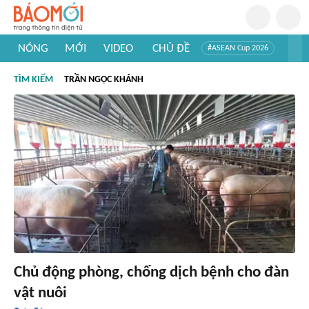
NÓNG
MỚI
VIDEO
CHỦ ĐỀ
#ASEAN Cup 2026
#Trí tuệ nhân tạo
#Mỹ - Iran
#Khám phá Việt Nam
TÌM KIẾM
TRẦN NGỌC KHÁNH
#Khám phá thế giới
Chủ động phòng, chống dịch bệnh cho đàn
vật nuôi