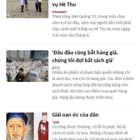
vụ Hè Thu
Theo nông dân Quảng Trị, trong mấy chục
năm trở lại đây, năm nay người dân mới phải
chịu cảnh mất trắng vụ Hè Thu do mưa ngập
trái mùa vào tháng 6.
'Đâu đâu cũng bắt hàng giả,
chúng tôi đợi bắt sách giả'
Nhiều ấn phẩm vi phạm bản quyền không chỉ
là sách lậu, mà còn là hàng giả. Các đơn vị kinh
doanh sách nóng lòng đòi lại công bằng cho
sách thật, khi đợt cao điểm truy quét hàng
giả, hàng lậu đang được triển khai.
Giải oan ức của dân
Có công được thưởng, có lỗi bị phạt, đó là
cách trị nước từ xưa. Không chỉ quy định về
các hình phạt với các tội danh và mức xử phạt,