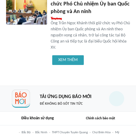
chức Phó Chủ nhiệm Ủy ban Quốc
phòng và An ninh
Ông Trần Ngọc Khánh thôi giữ chức vụ Phó Chủ
nhiệm Ủy ban Quốc phòng và An ninh theo
nguyện vọng cá nhân, trở lại công tác tại Bộ
Công an và tiếp tục là đại biểu Quốc hội khóa
XV.
XEM THÊM
TẢI ỨNG DỤNG BÁO MỚI
ĐỂ KHÔNG BỎ SÓT TIN TỨC
Điều khoản sử dụng
Chính sách bảo mật
Bắc Bộ
Bắc Ninh
THPT Chuyên Tuyên Quang
Chợ Biên Hòa
Mỹ