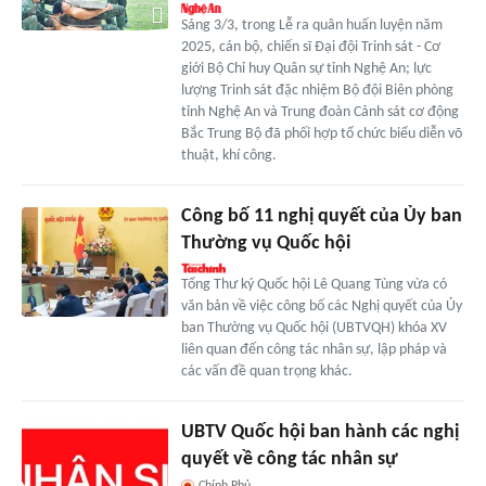
Sáng 3/3, trong Lễ ra quân huấn luyện năm
2025, cán bộ, chiến sĩ Đại đội Trinh sát - Cơ
giới Bộ Chỉ huy Quân sự tỉnh Nghệ An; lực
lượng Trinh sát đặc nhiệm Bộ đội Biên phòng
tỉnh Nghệ An và Trung đoàn Cảnh sát cơ động
Bắc Trung Bộ đã phối hợp tổ chức biểu diễn võ
thuật, khí công.
Công bố 11 nghị quyết của Ủy ban
Thường vụ Quốc hội
Tổng Thư ký Quốc hội Lê Quang Tùng vừa có
văn bản về việc công bố các Nghị quyết của Ủy
ban Thường vụ Quốc hội (UBTVQH) khóa XV
liên quan đến công tác nhân sự, lập pháp và
các vấn đề quan trọng khác.
UBTV Quốc hội ban hành các nghị
quyết về công tác nhân sự