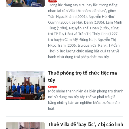
Trong lúc đang say sưa 'bay lắc' trong tiếng
nhạc tại căn Villa thì nhóm 'dân bay', gồm:
Trần Ngọc Khánh (2001), Nguyễn Hồ Như
Quỳnh (2005), Lê Hữu Danh (1986), Lâm Minh
Tùng (1980), Nguyễn Thái Hoan (1985, cùng
trú TP Tuy Hòa) và Trần Thị Thùy Linh (1997,
trú huyện Cẩm Mỹ, Đồng Nai), Nguyễn Thị
Ngọc Trâm (2006, trú quận Cái Răng, TP Cần
Thơ) bị lực lượng chức năng bắt quả tang về
hành vi sử dụng trái phép chất ma túy.
Thuê phòng trọ tổ chức tiệc ma
túy
Một nhóm thanh niên đã biến phòng trọ thành
nơi sử dụng ma túy tập thể và phải trả giá
bằng những bản án nghiêm khắc trước pháp
luật.
Thuê Villa để 'bay lắc', 7 bị cáo lĩnh