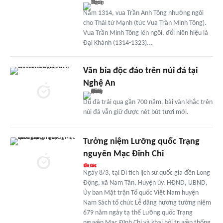
Năm 1314, vua Trần Anh Tông nhường ngôi
cho Thái tử Mạnh (tức Vua Trần Minh Tông).
Vua Trần Minh Tông lên ngôi, đổi niên hiệu là
Đại Khánh (1314-1323)...
Văn bia độc đáo trên núi đá tại
Nghệ An
Dù đã trải qua gần 700 năm, bài văn khắc trên
núi đá vẫn giữ được nét bút tươi mới.
Tưởng niệm Lưỡng quốc Trạng
nguyên Mạc Đĩnh Chi
Ngày 8/3, tại Di tích lịch sử quốc gia đền Long
Động, xã Nam Tân, Huyện ủy, HĐND, UBND,
Ủy ban Mặt trận Tổ quốc Việt Nam huyện
Nam Sách tổ chức Lễ dâng hương tưởng niệm
679 năm ngày tạ thế Lưỡng quốc Trạng
nguyên Mạc Đĩnh Chi và khai hội truyền thống