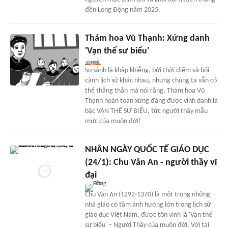
đền Long Động năm 2025.
Thám hoa Vũ Thạnh: Xứng danh
'Vạn thế sư biểu'
So sánh là khập khiễng, bởi thời điểm và bối
cảnh lịch sử khác nhau, nhưng chúng ta vẫn có
thể thẳng thắn mà nói rằng, Thám hoa Vũ
Thạnh hoàn toàn xứng đáng được vinh danh là
bậc VẠN THẾ SƯ BIỂU, tức người thầy mẫu
mực của muôn đời!
NHÂN NGÀY QUỐC TẾ GIÁO DỤC
(24/1): Chu Văn An - người thầy vĩ
đại
Chu Văn An (1292-1370) là một trong những
nhà giáo có tầm ảnh hưởng lớn trong lịch sử
giáo dục Việt Nam, được tôn vinh là 'Vạn thế
sư biểu' – Người Thầy của muôn đời. Với tài