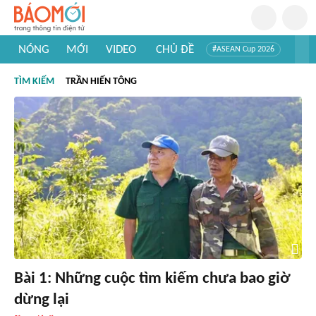
NÓNG
MỚI
VIDEO
CHỦ ĐỀ
#ASEAN Cup 2026
#Trí tuệ nhân tạo
#Mỹ - Iran
#Khám phá Việt Nam
TÌM KIẾM
TRẦN HIẾN TÔNG
#Khám phá thế giới
Bài 1: Những cuộc tìm kiếm chưa bao giờ
dừng lại