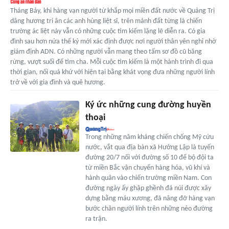
Tháng Bảy, khi hàng vạn người từ khắp mọi miền đất nước về Quảng Trị
dâng hương tri ân các anh hùng liệt sĩ, trên mảnh đất từng là chiến
trường ác liệt này vẫn có những cuộc tìm kiếm lặng lẽ diễn ra. Có gia
đình sau hơn nửa thế kỷ mới xác định được nơi người thân yên nghỉ nhờ
giám định ADN. Có những người vẫn mang theo tấm sơ đồ cũ băng
rừng, vượt suối để tìm cha. Mỗi cuộc tìm kiếm là một hành trình đi qua
thời gian, nối quá khứ với hiện tại bằng khát vọng đưa những người lính
trở về với gia đình và quê hương.
Ký ức những cung đường huyền
thoại
Trong những năm kháng chiến chống Mỹ cứu
nước, vắt qua địa bàn xã Hướng Lập là tuyến
đường 20/7 nối với đường số 10 để bộ đội ta
từ miền Bắc vận chuyển hàng hóa, vũ khí và
hành quân vào chiến trường miền Nam. Con
đường ngày ấy ghập ghềnh đá núi được xây
dựng bằng máu xương, đã nâng đỡ hàng vạn
bước chân người lính trên những nẻo đường
ra trận.