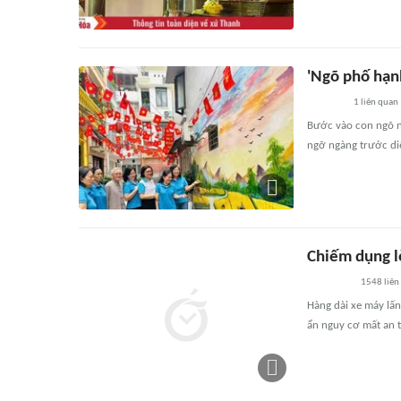
'Ngõ phố hạn
1
liên quan
Bước vào con ngõ 
ngỡ ngàng trước di
Chiếm dụng l
1548
liên
Hàng dài xe máy lấ
ẩn nguy cơ mất an t