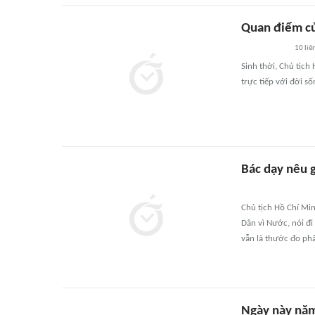
Quan điểm củ
10
liê
Sinh thời, Chủ tịch
trực tiếp với đời s
Bác dạy nêu
Chủ tịch Hồ Chí Mi
Dân vì Nước, nói đ
vẫn là thước đo ph
Ngày này năm 