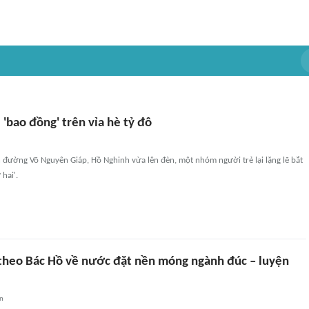
'bao đồng' trên vỉa hè tỷ đô
n đường Võ Nguyên Giáp, Hồ Nghinh vừa lên đèn, một nhóm người trẻ lại lặng lẽ bắt
 hai'.
theo Bác Hồ về nước đặt nền móng ngành đúc – luyện
an