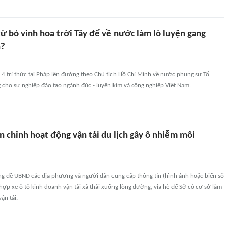
từ bỏ vinh hoa trời Tây để về nước làm lò luyện gang
n?
 4 trí thức tại Pháp lên đường theo Chủ tịch Hồ Chí Minh về nước phụng sự Tổ
 cho sự nghiệp đào tạo ngành đúc - luyện kim và công nghiệp Việt Nam.
 chỉnh hoạt động vận tải du lịch gây ô nhiễm môi
g đề UBND các địa phương và người dân cung cấp thông tin (hình ảnh hoặc biển số
hợp xe ô tô kinh doanh vận tải xả thải xuống lòng đường, vỉa hè để Sở có cơ sở làm
ận tải.