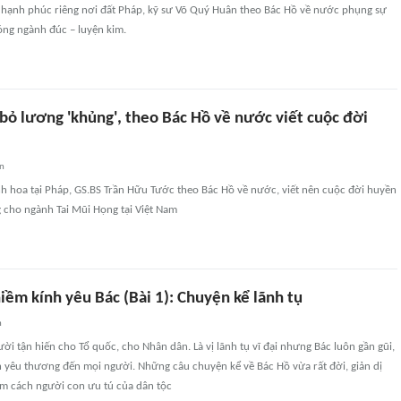
c hạnh phúc riêng nơi đất Pháp, kỹ sư Võ Quý Huân theo Bác Hồ về nước phụng sự
óng ngành đúc – luyện kim.
 bỏ lương 'khủng', theo Bác Hồ về nước viết cuộc đời
an
nh hoa tại Pháp, GS.BS Trần Hữu Tước theo Bác Hồ về nước, viết nên cuộc đời huyền
 cho ngành Tai Mũi Họng tại Việt Nam
ềm kính yêu Bác (Bài 1): Chuyện kể lãnh tụ
n
ời tận hiến cho Tổ quốc, cho Nhân dân. Là vị lãnh tụ vĩ đại nhưng Bác luôn gần gũi,
h yêu thương đến mọi người. Những câu chuyện kể về Bác Hồ vừa rất đời, giản dị
ẩm cách người con ưu tú của dân tộc