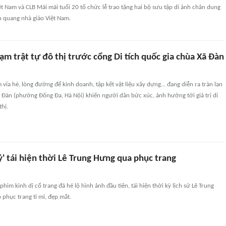
t Nam và CLB Mãi mãi tuổi 20 tổ chức lễ trao tặng hai bộ sưu tập di ảnh chân dung
h quang nhà giáo Việt Nam.
hạm trật tự đô thị trước cổng Di tích quốc gia chùa Xã Đàn
 vỉa hè, lòng đường để kinh doanh, tập kết vật liệu xây dựng... đang diễn ra tràn lan
 Đàn (phường Đống Đa, Hà Nội) khiến người dân bức xúc, ảnh hưởng tới giá trị di
thị.
' tái hiện thời Lê Trung Hưng qua phục trang
phim kinh dị cổ trang đã hé lộ hình ảnh đầu tiên, tái hiện thời kỳ lịch sử Lê Trung
phục trang tỉ mỉ, đẹp mắt.