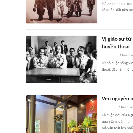
Từ bỏ vinh hoa, gá
Tổ quốc, đặt nền m
Vị giáo sư từ
huyền thoại
1
liên qu
Từ bỏ cuộc sống vi
thoại, đặt nền móng
Vẹn nguyên ni
1
liên qua
Cả cuộc đời của Ngư
quan tâm, dành tìn
mà vẫn toát lên ph