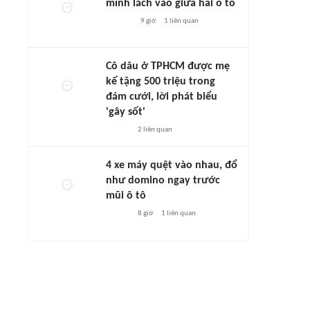
mình lách vào giữa hai ô tô
9 giờ
1
liên quan
Cô dâu ở TPHCM được mẹ
kế tặng 500 triệu trong
đám cưới, lời phát biểu
'gây sốt'
2
liên quan
4 xe máy quệt vào nhau, đổ
như domino ngay trước
mũi ô tô
8 giờ
1
liên quan