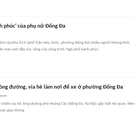
h phúc' của phụ nữ Đống Đa
nhỏ của khu K14 (phố Trần Hữu Tước, phường Đống Đa) nhiều người không khỏi
ện mạo mới đầy sức sống của công trình 'Ngõ phố hạnh phúc'.
òng đường, vỉa hè làm nơi để xe ở phường Đống Đa
 quan
n chiếm vỉa hè, lòng đường phố Hoàng Cầu (Đống Đa, Hà Nội), gây mất mỹ quan, tiềm
oàn giao thông.