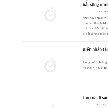
bắt sống ở mi
1
liên qua
Ngày này năm xưa (
Chủ tịch Hồ Chí Min
thǎm và chúc tết cô
bị bắt sống ở miền 
Biến nhân tài
Trong cuộc chiến già
họ thành 'người nhà
Lan tỏa di sả
2
liên quan