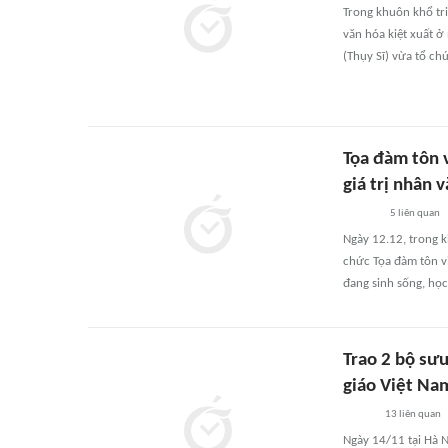
Trong khuôn khổ tri
văn hóa kiệt xuất ở
(Thụy Sĩ) vừa tổ ch
Tọa đàm tôn v
giá trị nhân 
5
liên quan
Ngày 12.12, trong k
chức Tọa đàm tôn v
đang sinh sống, học 
Trao 2 bộ sưu
giáo Việt Na
13
liên quan
Ngày 14/11 tại Hà N