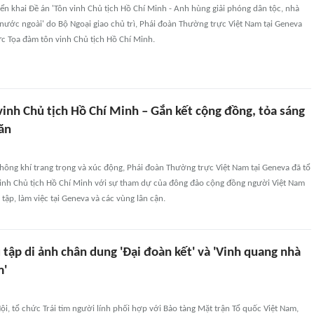
ển khai Đề án 'Tôn vinh Chủ tịch Hồ Chí Minh - Anh hùng giải phóng dân tộc, nhà
 nước ngoài' do Bộ Ngoại giao chủ trì, Phái đoàn Thường trực Việt Nam tại Geneva
ức Tọa đàm tôn vinh Chủ tịch Hồ Chí Minh.
inh Chủ tịch Hồ Chí Minh – Gắn kết cộng đồng, tỏa sáng
văn
hông khí trang trọng và xúc động, Phái đoàn Thường trực Việt Nam tại Geneva đã tổ
inh Chủ tịch Hồ Chí Minh với sự tham dự của đông đảo cộng đồng người Việt Nam
tập, làm việc tại Geneva và các vùng lân cận.
 tập di ảnh chân dung 'Đại đoàn kết' và 'Vinh quang nhà
m'
ội, tổ chức Trái tim người lính phối hợp với Bảo tàng Mặt trận Tổ quốc Việt Nam,