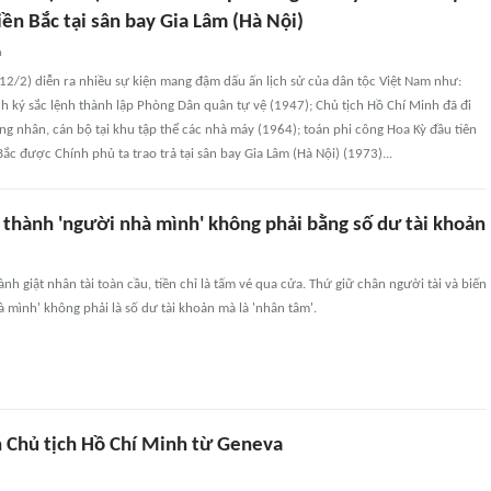
ền Bắc tại sân bay Gia Lâm (Hà Nội)
n
12/2) diễn ra nhiều sự kiện mang đậm dấu ấn lịch sử của dân tộc Việt Nam như:
h ký sắc lệnh thành lập Phòng Dân quân tự vệ (1947); Chủ tịch Hồ Chí Minh đã đi
ng nhân, cán bộ tại khu tập thể các nhà máy (1964); toán phi công Hoa Kỳ đầu tiên
Bắc được Chính phủ ta trao trả tại sân bay Gia Lâm (Hà Nội) (1973)...
 thành 'người nhà mình' không phải bằng số dư tài khoản
nh giật nhân tài toàn cầu, tiền chỉ là tấm vé qua cửa. Thứ giữ chân người tài và biến
 mình' không phải là số dư tài khoản mà là 'nhân tâm'.
n Chủ tịch Hồ Chí Minh từ Geneva