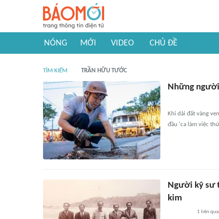
NÓNG
MỚI
VIDEO
CHỦ ĐỀ
TÌM KIẾM
TRẦN HỮU TƯỚC
Những người 
Khi dải đất vàng ve
đầu 'ca làm việc thứ
Người kỹ sư 
kim
1
liên qu