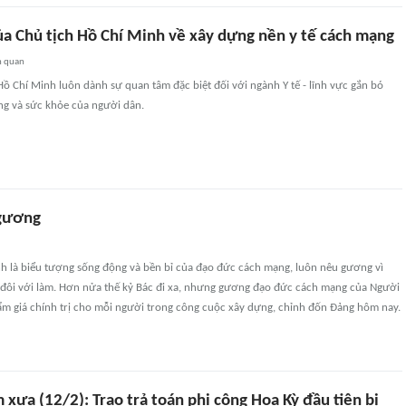
a Chủ tịch Hồ Chí Minh về xây dựng nền y tế cách mạng
n quan
 Hồ Chí Minh luôn dành sự quan tâm đặc biệt đối với ngành Y tế - lĩnh vực gắn bó
ống và sức khỏe của người dân.
 gương
nh là biểu tượng sống động và bền bỉ của đạo đức cách mạng, luôn nêu gương vì
i đôi với làm. Hơn nửa thế kỷ Bác đi xa, nhưng gương đạo đức cách mạng của Người
ẩm giá chính trị cho mỗi người trong công cuộc xây dựng, chỉnh đốn Đảng hôm nay.
xưa (12/2): Trao trả toán phi công Hoa Kỳ đầu tiên bị