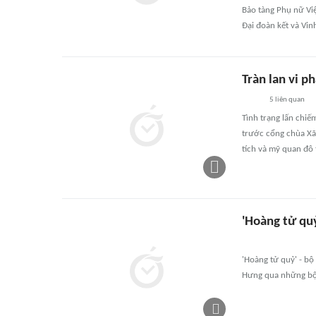
Bảo tàng Phụ nữ Việ
Đại đoàn kết và Vin
Tràn lan vi p
5
liên quan
Tình trạng lấn chiếm
trước cổng chùa Xã
tích và mỹ quan đô 
'Hoàng tử quỷ
'Hoàng tử quỷ' - bộ 
Hưng qua những bộ 