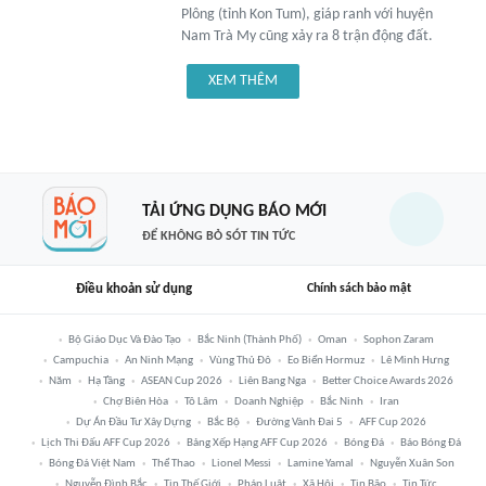
Plông (tỉnh Kon Tum), giáp ranh với huyện
Nam Trà My cũng xảy ra 8 trận động đất.
XEM THÊM
TẢI ỨNG DỤNG BÁO MỚI
ĐỂ KHÔNG BỎ SÓT TIN TỨC
Điều khoản sử dụng
Chính sách bảo mật
Bộ Giáo Dục Và Đào Tạo
Bắc Ninh (thành Phố)
Oman
Sophon Zaram
Campuchia
An Ninh Mạng
Vùng Thủ Đô
Eo Biển Hormuz
Lê Minh Hưng
Năm
Hạ Tầng
ASEAN Cup 2026
Liên Bang Nga
Better Choice Awards 2026
Chợ Biên Hòa
Tô Lâm
Doanh Nghiệp
Bắc Ninh
Iran
Dự Án Đầu Tư Xây Dựng
Bắc Bộ
Đường Vành Đai 5
AFF Cup 2026
Lịch Thi Đấu AFF Cup 2026
Bảng Xếp Hạng AFF Cup 2026
Bóng Đá
Báo Bóng Đá
Bóng Đá Việt Nam
Thể Thao
Lionel Messi
Lamine Yamal
Nguyễn Xuân Son
Nguyễn Đình Bắc
Tin Thế Giới
Pháp Luật
Xã Hội
Tin Bão
Tin Tức