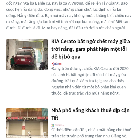
dốc ngay ngã ba Bahle cũ, nay là xã A Vương, để rẽ lên Tây Giang. Bao
cuộc hẹn rồi dang dở. Công việc, những chần chừ, lúc định đi rồi lại
dừng. Nắng điên đầu. Bạn nói mấy nay không mưa, không biết chiều nay
ra răng, mà răng lựa lúc trời vô tình rớt cục lửa xuống, mà lên? Biết sao
được. Đi được là đi. Mưa hay nắng, đất đâu có đợi bước chân người.
KIA Cerato bất ngờ chết máy giữa
trời nắng, gara phát hiện một lỗi
dễ bị bỏ qua
Đang trên đường, chiếc KIA Cerato đời 2020
của anh H. bất ngờ lịm đi rồi chết máy giữa
đường. Kết quả kiểm tra tại gara cho thấy
nguyên nhân đến từ một bộ phận khá quen
thuộc, dễ trục trặc vào mùa nắng nóng.
Nhà phố vắng khách thuê dịp cận
Tết
Ở thời điểm cận Tết, nhiều mặt bằng cho thuê
trên các tuyến phố trung tâm như Giảng Võ,