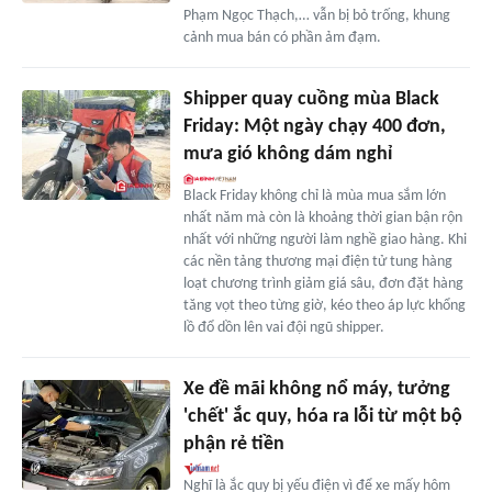
Phạm Ngọc Thạch,… vẫn bị bỏ trống, khung
cảnh mua bán có phần ảm đạm.
Shipper quay cuồng mùa Black
Friday: Một ngày chạy 400 đơn,
mưa gió không dám nghỉ
Black Friday không chỉ là mùa mua sắm lớn
nhất năm mà còn là khoảng thời gian bận rộn
nhất với những người làm nghề giao hàng. Khi
các nền tảng thương mại điện tử tung hàng
loạt chương trình giảm giá sâu, đơn đặt hàng
tăng vọt theo từng giờ, kéo theo áp lực khổng
lồ đổ dồn lên vai đội ngũ shipper.
Xe đề mãi không nổ máy, tưởng
'chết' ắc quy, hóa ra lỗi từ một bộ
phận rẻ tiền
Nghĩ là ắc quy bị yếu điện vì để xe mấy hôm