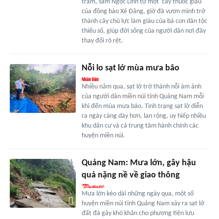
trầm, sâm Ngọc Linh từ một 'cây thuốc giấu'
của đồng bào Xê Ðăng, giờ đã vươn mình trở
thành cây chủ lực làm giàu của bà con dân tộc
thiểu số, giúp đời sống của người dân nơi đây
thay đổi rõ rệt.
Nỗi lo sạt lở mùa mưa bão
Nhiều năm qua, sạt lở trở thành nỗi ám ảnh
của người dân miền núi tỉnh Quảng Nam mỗi
khi đến mùa mưa bão. Tình trạng sạt lở diễn
ra ngày càng dày hơn, lan rộng, uy hiếp nhiều
khu dân cư và cả trung tâm hành chính các
huyện miền núi.
Quảng Nam: Mưa lớn, gây hậu
quả nặng nề về giao thông
Mưa lớn kéo dài những ngày qua, một số
huyện miền núi tỉnh Quảng Nam xảy ra sạt lở
đất đá gây khó khăn cho phương tiện lưu