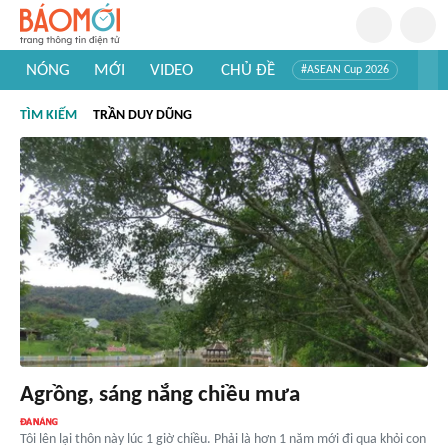
NÓNG
MỚI
VIDEO
CHỦ ĐỀ
#ASEAN Cup 2026
#Trí tuệ nhân tạo
#Mỹ - Iran
#Khám phá Việt Nam
TÌM KIẾM
TRẦN DUY DŨNG
#Khám phá thế giới
Agrồng, sáng nắng chiều mưa
Tôi lên lại thôn này lúc 1 giờ chiều. Phải là hơn 1 năm mới đi qua khỏi con