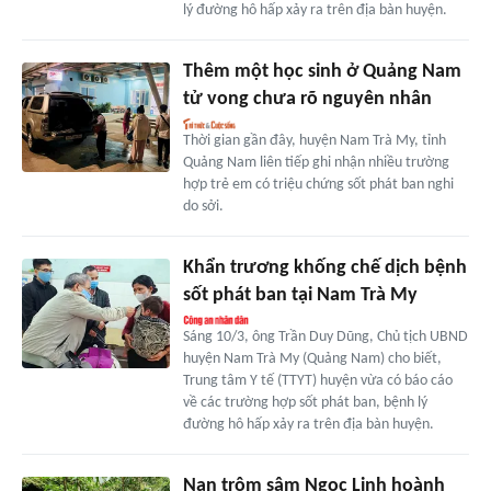
lý đường hô hấp xảy ra trên địa bàn huyện.
Thêm một học sinh ở Quảng Nam
tử vong chưa rõ nguyên nhân
Thời gian gần đây, huyện Nam Trà My, tỉnh
Quảng Nam liên tiếp ghi nhận nhiều trường
hợp trẻ em có triệu chứng sốt phát ban nghi
do sởi.
Khẩn trương khống chế dịch bệnh
sốt phát ban tại Nam Trà My
Sáng 10/3, ông Trần Duy Dũng, Chủ tịch UBND
huyện Nam Trà My (Quảng Nam) cho biết,
Trung tâm Y tế (TTYT) huyện vừa có báo cáo
về các trường hợp sốt phát ban, bệnh lý
đường hô hấp xảy ra trên địa bàn huyện.
Nạn trộm sâm Ngọc Linh hoành