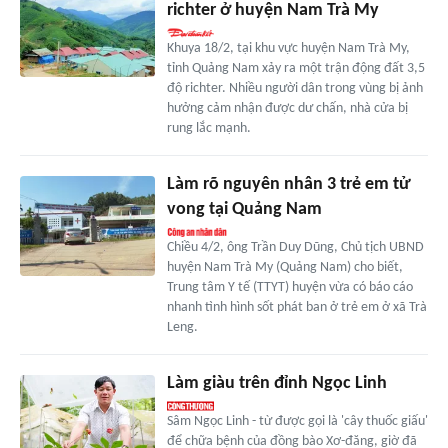
richter ở huyện Nam Trà My
Khuya 18/2, tại khu vực huyện Nam Trà My,
tỉnh Quảng Nam xảy ra một trận động đất 3,5
độ richter. Nhiều người dân trong vùng bị ảnh
hưởng cảm nhận được dư chấn, nhà cửa bị
rung lắc mạnh.
Làm rõ nguyên nhân 3 trẻ em tử
vong tại Quảng Nam
Chiều 4/2, ông Trần Duy Dũng, Chủ tịch UBND
huyện Nam Trà My (Quảng Nam) cho biết,
Trung tâm Y tế (TTYT) huyện vừa có báo cáo
nhanh tình hình sốt phát ban ở trẻ em ở xã Trà
Leng.
Làm giàu trên đỉnh Ngọc Linh
Sâm Ngọc Linh - từ được gọi là 'cây thuốc giấu'
để chữa bệnh của đồng bào Xơ-đăng, giờ đã