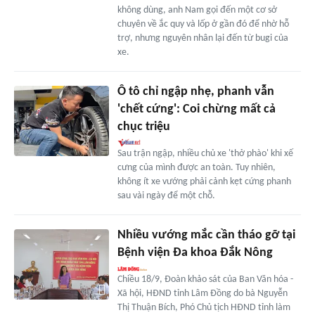
không dùng, anh Nam gọi đến một cơ sở
chuyên về ắc quy và lốp ở gần đó để nhờ hỗ
trợ, nhưng nguyên nhân lại đến từ bugi của
xe.
Ô tô chỉ ngập nhẹ, phanh vẫn
'chết cứng': Coi chừng mất cả
chục triệu
Sau trận ngập, nhiều chủ xe 'thở phào' khi xế
cưng của mình được an toàn. Tuy nhiên,
không ít xe vướng phải cảnh kẹt cứng phanh
sau vài ngày để một chỗ.
Nhiều vướng mắc cần tháo gỡ tại
Bệnh viện Đa khoa Đắk Nông
Chiều 18/9, Đoàn khảo sát của Ban Văn hóa -
Xã hội, HĐND tỉnh Lâm Đồng do bà Nguyễn
Thị Thuận Bích, Phó Chủ tịch HĐND tỉnh làm