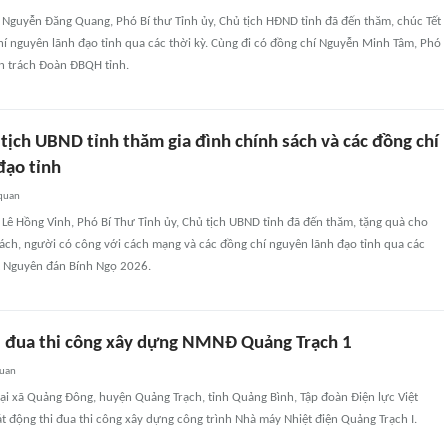
 Nguyễn Đăng Quang, Phó Bí thư Tỉnh ủy, Chủ tịch HĐND tỉnh đã đến thăm, chúc Tết
hí nguyên lãnh đạo tỉnh qua các thời kỳ. Cùng đi có đồng chí Nguyễn Minh Tâm, Phó
n trách Đoàn ĐBQH tỉnh.
tịch UBND tỉnh thăm gia đình chính sách và các đồng chí
đạo tỉnh
 quan
 Lê Hồng Vinh, Phó Bí Thư Tỉnh ủy, Chủ tịch UBND tỉnh đã đến thăm, tặng quà cho
sách, người có công với cách mạng và các đồng chí nguyên lãnh đạo tỉnh qua các
ết Nguyên đán Bính Ngọ 2026.
i đua thi công xây dựng NMNĐ Quảng Trạch 1
quan
ại xã Quảng Đông, huyện Quảng Trạch, tỉnh Quảng Bình, Tập đoàn Điện lực Việt
 động thi đua thi công xây dựng công trình Nhà máy Nhiệt điện Quảng Trạch I.