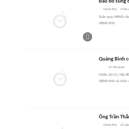
Bầu bổ sung 
Chính Phủ
3
liên
Tuần qua, HĐND các
UBND tỉnh.
Quảng Bình c
25
liên quan
Chiều 20/11, Hội đ
UBND tỉnh và chức 
Ông Trần Thắ
Chính Phủ
25
liê