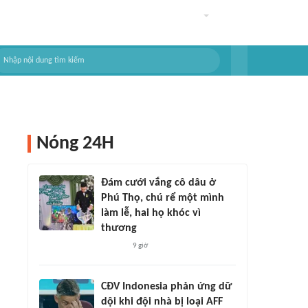
Nóng 24H
Đám cưới vắng cô dâu ở
Phú Thọ, chú rể một mình
làm lễ, hai họ khóc vì
thương
9 giờ
CĐV Indonesia phản ứng dữ
dội khi đội nhà bị loại AFF