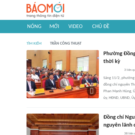
NÓNG
MỚI
VIDEO
CHỦ ĐỀ
TÌM KIẾM
TRẦN CÔNG THUẬT
Phường Đồng 
thời kỳ
3
liên q
Sáng 11/2, phường 
đồng chí nguyên Th
Phan Mạnh Hùng, Ủy
ủy, HĐND, UBND, Ủy
Đồng chí Ngu
nguyên lãnh 
38
liên