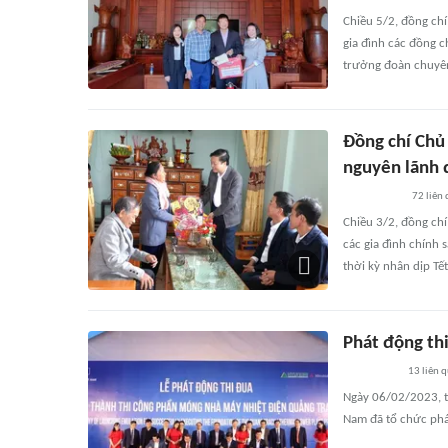
Chiều 5/2, đồng chí
gia đình các đồng c
trưởng đoàn chuyê
Đồng chí Chủ 
nguyên lãnh 
72
liên
Chiều 3/2, đồng chí
các gia đình chính 
thời kỳ nhân dịp T
Phát động th
13
liên 
Ngày 06/02/2023, t
Nam đã tổ chức phát