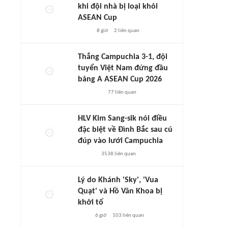
khi đội nhà bị loại khỏi
ASEAN Cup
8 giờ
2
liên quan
Thắng Campuchia 3-1, đội
tuyển Việt Nam đứng đầu
bảng A ASEAN Cup 2026
77
liên quan
HLV Kim Sang-sik nói điều
đặc biệt về Đình Bắc sau cú
đúp vào lưới Campuchia
3538
liên quan
Lý do Khánh 'Sky', 'Vua
Quạt' và Hồ Văn Khoa bị
khởi tố
6 giờ
103
liên quan