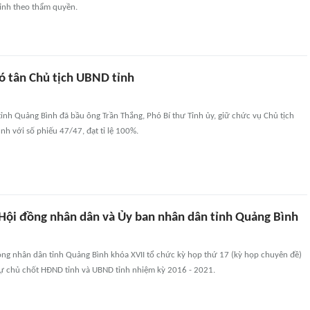
tỉnh theo thẩm quyền.
ó tân Chủ tịch UBND tỉnh
ỉnh Quảng Bình đã bầu ông Trần Thắng, Phó Bí thư Tỉnh ủy, giữ chức vụ Chủ tịch
h với số phiếu 47/47, đạt tỉ lệ 100%.
 Hội đồng nhân dân và Ủy ban nhân dân tỉnh Quảng Bình
ồng nhân dân tỉnh Quảng Bình khóa XVII tổ chức kỳ họp thứ 17 (kỳ họp chuyên đề)
sự chủ chốt HĐND tỉnh và UBND tỉnh nhiệm kỳ 2016 - 2021.