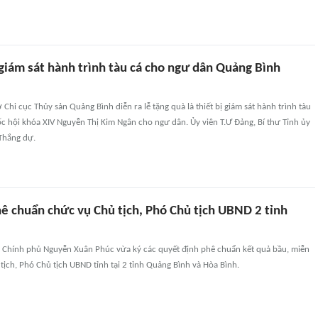
 giám sát hành trình tàu cá cho ngư dân Quảng Bình
ở Chi cục Thủy sản Quảng Bình diễn ra lễ tặng quà là thiết bị giám sát hành trình tàu
c hội khóa XIV Nguyễn Thị Kim Ngân cho ngư dân. Ủy viên T.Ư Đảng, Bí thư Tỉnh ủy
Thắng dự.
ê chuẩn chức vụ Chủ tịch, Phó Chủ tịch UBND 2 tỉnh
 Chính phủ Nguyễn Xuân Phúc vừa ký các quyết định phê chuẩn kết quả bầu, miễn
ịch, Phó Chủ tịch UBND tỉnh tại 2 tỉnh Quảng Bình và Hòa Bình.