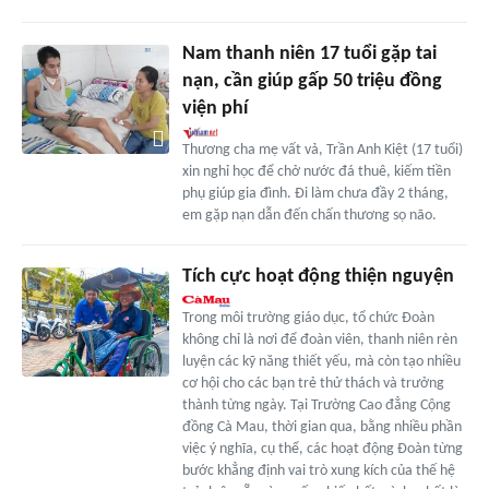
Nam thanh niên 17 tuổi gặp tai
nạn, cần giúp gấp 50 triệu đồng
viện phí
Thương cha mẹ vất vả, Trần Anh Kiệt (17 tuổi)
xin nghỉ học để chở nước đá thuê, kiếm tiền
phụ giúp gia đình. Đi làm chưa đầy 2 tháng,
em gặp nạn dẫn đến chấn thương sọ não.
Tích cực hoạt động thiện nguyện
Trong môi trường giáo dục, tổ chức Ðoàn
không chỉ là nơi để đoàn viên, thanh niên rèn
luyện các kỹ năng thiết yếu, mà còn tạo nhiều
cơ hội cho các bạn trẻ thử thách và trưởng
thành từng ngày. Tại Trường Cao đẳng Cộng
đồng Cà Mau, thời gian qua, bằng nhiều phần
việc ý nghĩa, cụ thể, các hoạt động Ðoàn từng
bước khẳng định vai trò xung kích của thế hệ