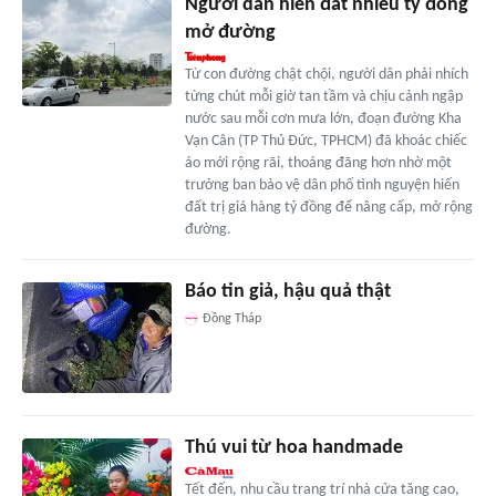
Người dân hiến đất nhiều tỷ đồng
mở đường
Từ con đường chật chội, người dân phải nhích
từng chút mỗi giờ tan tầm và chịu cảnh ngập
nước sau mỗi cơn mưa lớn, đoạn đường Kha
Vạn Cân (TP Thủ Đức, TPHCM) đã khoác chiếc
áo mới rộng rãi, thoáng đãng hơn nhờ một
trưởng ban bảo vệ dân phố tình nguyện hiến
đất trị giá hàng tỷ đồng để nâng cấp, mở rộng
đường.
Báo tin giả, hậu quả thật
Đồng Tháp
Thú vui từ hoa handmade
Tết đến, nhu cầu trang trí nhà cửa tăng cao,