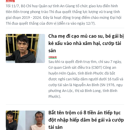
Tối 11/7, Bộ Chỉ huy Quân sự tỉnh An Giang tổ chức giao lưu điển hình
tiên tiến trong phong trào Thi đua quyết thắng lực lượng vũ trang tỉnh
giai đoạn 2019 - 2024. Đây là hoạt động trọng điểm chào mừng Đại hội
Thi đua quyết thắng của đơn vị (diễn ra vào ngày 12/7).
Cha mẹ đi cạo mủ cao su, bé gái bị
kẻ xấu vào nhà xâm hại, cướp tài
sản
Sau khi ra quyết định truy tìm, chỉ sau 7 ngày,
Cơ quan Cảnh sát điều tra (CSĐT) Công an
huyện Hớn Quản, tỉnh Bình Phước đã bắt
được nghi can hiếp dâm người dưới 16 tuổi và
cướp tài sản là Nguyễn An Bình (SN 1976, ngụ
phường An Lộc, thị xã Bình Long, tỉnh Bình
Phước).
Bắt tên trộm có 8 tiền án tiếp tục
đột nhập hiếp dâm bé gái và cướp
tài sản