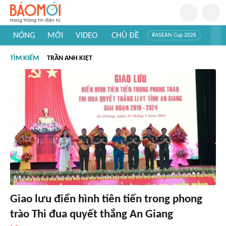
NÓNG
MỚI
VIDEO
CHỦ ĐỀ
#ASEAN Cup 2026
#Tuyển sinh đại học 2026
#Trí tuệ nhân tạo
#Mỹ - Iran
TÌM KIẾM
TRẦN ANH KIỆT
#Khám phá Việt Nam
#Khám phá thế giới
Giao lưu điển hình tiên tiến trong phong
trào Thi đua quyết thắng An Giang