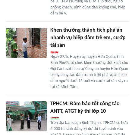
bé Đ.T.N.V (10 tuổi) và Đ.M.T (6 tuổi) ngủ ở
phòng khách, Bình dùng dao khống chế, hiếp
dâm bé V.
Khen thưởng thành tích phá án
nhanh vụ hiếp dâm trẻ em, cướp
tài sản
Ngày 27/6, Huyện ủy huyện Hớn Quản, tỉnh
Bình Phước tổ chức khen thưởng đột xuất cho
Đội Cảnh sát hình sự Công an huyện Hớn Quản
trong công tác đấu tranh triệt phá vụ án hiếp
dâm người dưới 16 tuổi và cướp tài sản xảy ra
tại xã Minh Tâm.
TPHCM: Đảm bảo tốt công tác
ANTT, ATGT kỳ thi lớp 10
Trên địa bàn quận Bình Thạnh, TPHCM có hơn
4.000 thí sinh đăng ký dự thi tuyển sinh vào
lớp 10, trong môn Ngữ Văn sáng nay có 7 thí