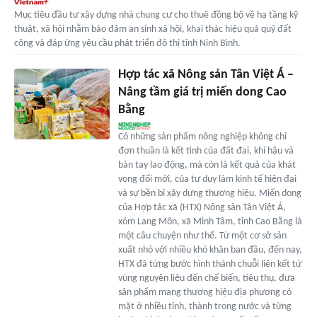
Mục tiêu đầu tư xây dựng nhà chung cư cho thuê đồng bộ về hạ tầng kỹ
thuật, xã hội nhằm bảo đảm an sinh xã hội, khai thác hiệu quả quỹ đất
công và đáp ứng yêu cầu phát triển đô thị tỉnh Ninh Bình.
Hợp tác xã Nông sản Tân Việt Á –
Nâng tầm giá trị miến dong Cao
Bằng
Có những sản phẩm nông nghiệp không chỉ
đơn thuần là kết tinh của đất đai, khí hậu và
bàn tay lao động, mà còn là kết quả của khát
vọng đổi mới, của tư duy làm kinh tế hiện đại
và sự bền bỉ xây dựng thương hiệu. Miến dong
của Hợp tác xã (HTX) Nông sản Tân Việt Á,
xóm Lang Môn, xã Minh Tâm, tỉnh Cao Bằng là
một câu chuyện như thế. Từ một cơ sở sản
xuất nhỏ với nhiều khó khăn ban đầu, đến nay,
HTX đã từng bước hình thành chuỗi liên kết từ
vùng nguyên liệu đến chế biến, tiêu thụ, đưa
sản phẩm mang thương hiệu địa phương có
mặt ở nhiều tỉnh, thành trong nước và từng