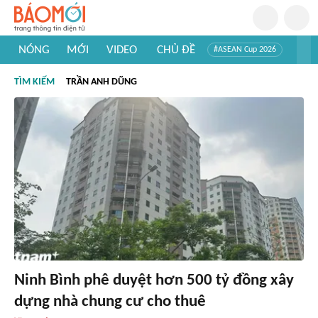
NÓNG
MỚI
VIDEO
CHỦ ĐỀ
#ASEAN Cup 2026
#Trí tuệ nhân tạo
#Mỹ - Iran
#Khám phá Việt Nam
TÌM KIẾM
TRẦN ANH DŨNG
#Khám phá thế giới
Ninh Bình phê duyệt hơn 500 tỷ đồng xây
dựng nhà chung cư cho thuê