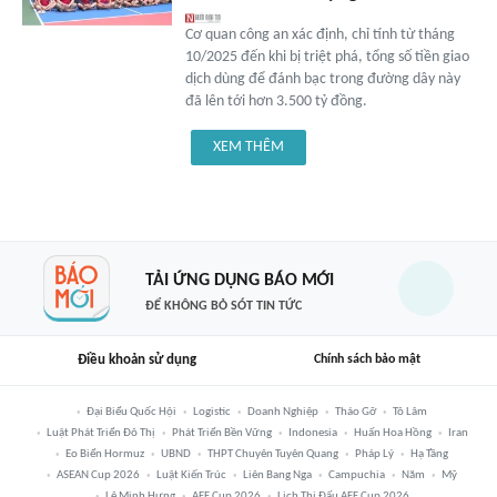
Cơ quan công an xác định, chỉ tính từ tháng
10/2025 đến khi bị triệt phá, tổng số tiền giao
dịch dùng để đánh bạc trong đường dây này
đã lên tới hơn 3.500 tỷ đồng.
XEM THÊM
TẢI ỨNG DỤNG BÁO MỚI
ĐỂ KHÔNG BỎ SÓT TIN TỨC
Điều khoản sử dụng
Chính sách bảo mật
Đại Biểu Quốc Hội
Logistic
Doanh Nghiệp
Tháo Gỡ
Tô Lâm
Luật Phát Triển Đô Thị
Phát Triển Bền Vững
Indonesia
Huấn Hoa Hồng
Iran
Eo Biển Hormuz
UBND
THPT Chuyên Tuyên Quang
Pháp Lý
Hạ Tầng
ASEAN Cup 2026
Luật Kiến Trúc
Liên Bang Nga
Campuchia
Năm
Mỹ
Lê Minh Hưng
AFF Cup 2026
Lịch Thi Đấu AFF Cup 2026