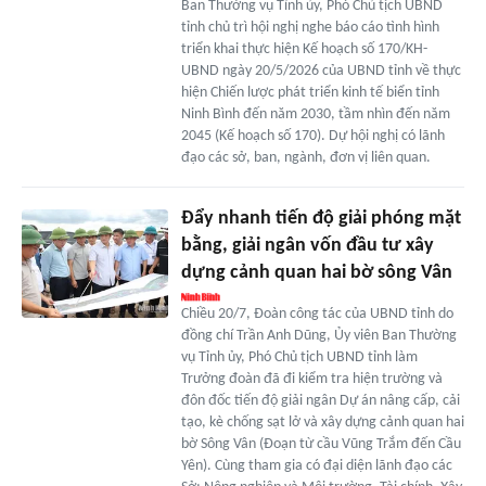
Ban Thường vụ Tỉnh ủy, Phó Chủ tịch UBND
tỉnh chủ trì hội nghị nghe báo cáo tình hình
triển khai thực hiện Kế hoạch số 170/KH-
UBND ngày 20/5/2026 của UBND tỉnh về thực
hiện Chiến lược phát triển kinh tế biển tỉnh
Ninh Bình đến năm 2030, tầm nhìn đến năm
2045 (Kế hoạch số 170). Dự hội nghị có lãnh
đạo các sở, ban, ngành, đơn vị liên quan.
Đẩy nhanh tiến độ giải phóng mặt
bằng, giải ngân vốn đầu tư xây
dựng cảnh quan hai bờ sông Vân
Chiều 20/7, Đoàn công tác của UBND tỉnh do
đồng chí Trần Anh Dũng, Ủy viên Ban Thường
vụ Tỉnh ủy, Phó Chủ tịch UBND tỉnh làm
Trưởng đoàn đã đi kiểm tra hiện trường và
đôn đốc tiến độ giải ngân Dự án nâng cấp, cải
tạo, kè chống sạt lở và xây dựng cảnh quan hai
bờ Sông Vân (Đoạn từ cầu Vũng Trắm đến Cầu
Yên). Cùng tham gia có đại diện lãnh đạo các