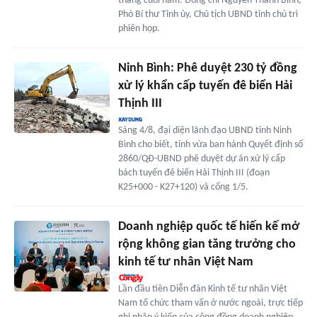
tháng cuối năm. Đồng chí Nguyễn Thanh Bình,
Phó Bí thư Tỉnh ủy, Chủ tịch UBND tỉnh chủ trì
phiên họp.
Ninh Bình: Phê duyệt 230 tỷ đồng
xử lý khẩn cấp tuyến đê biển Hải
Thịnh III
Sáng 4/8, đại diện lãnh đạo UBND tỉnh Ninh
Bình cho biết, tỉnh vừa ban hành Quyết định số
2860/QĐ-UBND phê duyệt dự án xử lý cấp
bách tuyến đê biển Hải Thịnh III (đoạn
K25+000 - K27+120) và cống 1/5.
Doanh nghiệp quốc tế hiến kế mở
rộng không gian tăng trưởng cho
kinh tế tư nhân Việt Nam
Lần đầu tiên Diễn đàn Kinh tế tư nhân Việt
Nam tổ chức tham vấn ở nước ngoài, trực tiếp