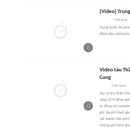
[Video] Trun
1
liên quan
Trung Quốc đã phóng
đánh dấu một bước 
Video tàu Th
Cung
5
liên quan
Tàu vũ trụ Thần Châ
sáng 25/5 (theo giờ
tự động với module 
giờ. Ba phi hành gia
các thành viên phi 
những phi hành gia