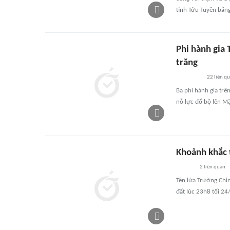
tinh Tửu Tuyền bằng
Phi hành gia 
trăng
22
liên q
Ba phi hành gia trê
nỗ lực đổ bộ lên M
Khoảnh khắc 
2
liên quan
Tên lửa Trường Chi
đất lúc 23h8 tối 24