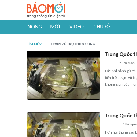
NÓNG
MỚI
VIDEO
CHỦ ĐỀ
TÌM KIẾM
TRẠM VŨ TRỤ THIÊN CUNG
Trung Quốc t
2
liên quan
Các phi hành gia t
tiên trên trạm vũ t
không gian của Tru
Trung Quốc t
2
liên qua
Hơn hai tháng sau k