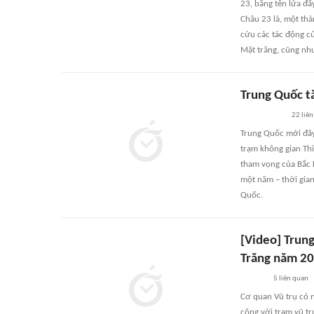
23, bằng tên lửa đ
Châu 23 là, một thà
cứu các tác động củ
Mặt trăng, cũng như
Trung Quốc t
22
liên
Trung Quốc mới đây
trạm không gian Th
tham vọng của Bắc K
một năm – thời gian
Quốc.
[Video] Trun
Trăng năm 2
5
liên quan
Cơ quan Vũ trụ có 
công với trạm vũ tr