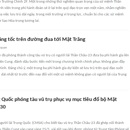
ẩy Trường Chinh 2F. Một trong những thử nghiệm quan trọng của sứ mệnh Thần
nh viên trong phi hành đoàn sẽ ở lại trên quỹ đạo trọn vẹn một năm, nhằm nghiên
a việc lưu trú dài ngày, trong môi trường vi trọng lực, chuẩn bị cho các sứ mệnh
 Sao Hỏa trong tương lai.
ăng tốc trên đường đua tới Mặt Trăng
 quan
 đã phóng thành công tàu vũ trụ có người lái Thần Châu-23 đưa ba phi hành gia lên
iên Cung, đánh dấu bước tiến mới trong chương trình chinh phục không gian đầy
inh. Đáng chú ý, một trong ba phi hành gia dự kiến sẽ lưu trú trên quỹ đạo suốt
 dài nhất từ trước đến nay đối với một sứ mệnh không gian có người lái của Trung
g Quốc phóng tàu vũ trụ phục vụ mục tiêu đổ bộ Mặt
030
người lái Trung Quốc (CMSA) cho biết tàu vũ trụ Thần Châu-23 đã ghép nối thành
ụ Thiên Cung vào rạng sáng 25/5, vài giờ sau khi được phóng từ Trung tâm Phóng vệ