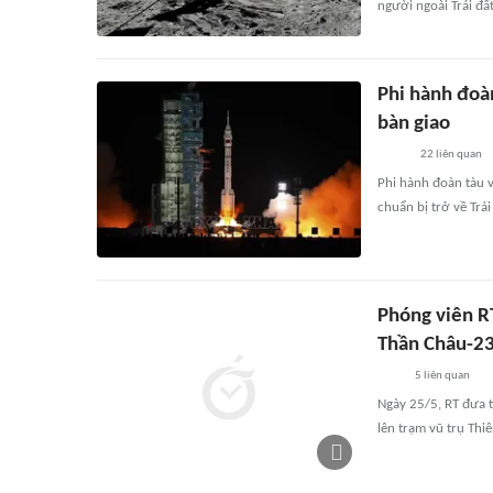
người ngoài Trái đất
Phi hành đoàn
bàn giao
22
liên quan
Phi hành đoàn tàu 
chuẩn bị trở về Trá
Phóng viên RT
Thần Châu-2
5
liên quan
Ngày 25/5, RT đưa t
lên trạm vũ trụ Thi