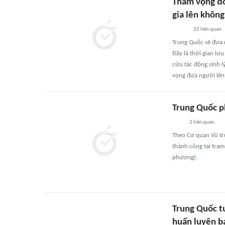
Tham vọng đổ
gia lên khôn
22
liên quan
Trung Quốc sẽ đưa m
Đây là thời gian lư
cứu tác động sinh l
vọng đưa người lên
Trung Quốc ph
2
liên quan
Theo Cơ quan Vũ trụ
thành công tại trạm
phương).
Trung Quốc t
huấn luyện b