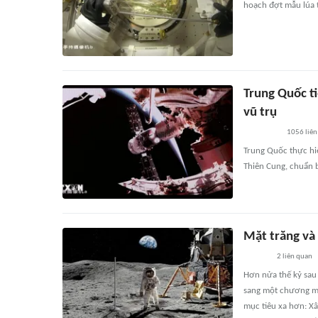
hoạch đợt mẫu lúa 
Trung Quốc t
vũ trụ
1056
liên
Trung Quốc thực hiệ
Thiên Cung, chuẩn 
Mặt trăng và 
2
liên quan
Hơn nửa thế kỷ sau
sang một chương mớ
mục tiêu xa hơn: Xâ