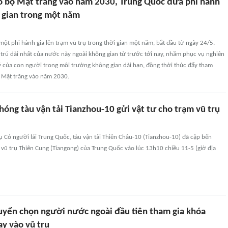
 bộ Mặt trăng vào năm 2030, Trung Quốc đưa phi hành
g gian trong một năm
ột phi hành gia lên trạm vũ trụ trong thời gian một năm, bắt đầu từ ngày 24/5.
u trú dài nhất của nước này ngoài không gian từ trước tới nay, nhằm phục vụ nghiên
ý của con người trong môi trường không gian dài hạn, đồng thời thúc đẩy tham
 Mặt trăng vào năm 2030.
óng tàu vận tải Tianzhou-10 gửi vật tư cho trạm vũ trụ
 Có người lái Trung Quốc, tàu vận tải Thiên Châu-10 (Tianzhou-10) đã cập bến
 vũ trụ Thiên Cung (Tiangong) của Trung Quốc vào lúc 13h10 chiều 11-5 (giờ địa
uyển chọn người nước ngoài đầu tiên tham gia khóa
ay vào vũ trụ