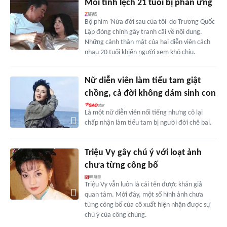
Mối tình lệch 21 tuổi bị phản ứng
Bộ phim 'Nửa đời sau của tôi' do Trương Quốc
Lập đóng chính gây tranh cãi về nội dung.
Những cảnh thân mật của hai diễn viên cách
nhau 20 tuổi khiến người xem khó chịu.
Nữ diễn viên làm tiểu tam giật
chồng, cả đời không dám sinh con
Là một nữ diễn viên nổi tiếng nhưng cô lại
chấp nhận làm tiểu tam bị người đời chê bai.
Triệu Vy gây chú ý với loạt ảnh
chưa từng công bố
Triệu Vy vẫn luôn là cái tên được khán giả
quan tâm. Mới đây, một số hình ảnh chưa
từng công bố của cô xuất hiện nhận được sự
chú ý của công chúng.