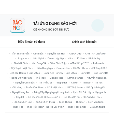
TẢI ỨNG DỤNG BÁO MỚI
ĐỂ KHÔNG BỎ SÓT TIN TỨC
Điều khoản sử dụng
Chính sách bảo mật
Trần Thanh Mẫn
Đình Bắc
Nguyễn Văn Hợi
ASEAN Cup
Chủ Tịch Quốc Hội
Singapore
Mũi Nghê
Doanh Nghiệp
Năm
Tô Lâm
Khánh Sky
Sân Mỹ Đình
Kim Sang-Sik
Trần Đình Tiệp
ASEAN Cup 2026
Indonesia
Đội Tuyển Việt Nam
Liên Bang Nga
Campuchia
Hồ Văn Khoa
AFF Cup 2026
Lịch Thi Đấu AFF Cup 2026
Bảng Xếp Hạng AFF Cup 2026
Bóng Đá
Báo Bóng Đá
Bóng Đá Việt Nam
Thể Thao
Lionel Messi
Lamine Yamal
Nguyễn Xuân Son
Nguyễn Đình Bắc
Tin Thế Giới
Pháp Luật
Xã Hội
Tin Bão
Tin Tức
Giá Vàng
Tuyển Việt Nam
U23 Việt Nam
U17 Việt Nam
Kết Quả Bóng Đá
Ngoại Hạng Anh
Bảng Xếp Hạng Ngoại Hạng Anh
Lịch Thi Đấu Ngoại Hạng Anh
Cúp C1
Kết Quả Vietlott Power 6/55
Kết Quả Xổ Số
Xổ Số Miền Nam
Xổ Số Miền Bắc
Xổ Số Miền Trung
Giao Thông
Thời Sự
Lịch Vạn Niên
Thời Tiết
Thời Tiết Thành Phố Hồ Chí Minh
Thời Tiết Hà Nội
Giá Xăng Dầu