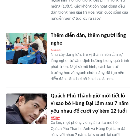
ngoại hình nổi trội trong loạt phim Hồng lâu
mộng (1987). Giờ không còn hoạt động đều
đặn trong nền giải trí Hoa ngữ, cuộc sống của
nữ diễn viên ở tuổi 65 ra sao?
Thêm diễn đàn, thêm người lắng
nghe
Như cây đang lớn, trẻ vị thành niên cần sự
lắng nghe, tư vấn, định hướng trong quá trình
phát triển. Một số mô hình, cách làm từ
trường học và ngành chức năng đã tạo nên
diễn đàn, sân chơi bổ ích cho các em.
Quách Phú Thành giờ mới tiết lộ
vì sao bỏ Hùng Đại Lâm sau 7 năm
yêu nhau để cưới vợ kém 22 tuổi
Có lần, một phóng viên giải trí tò mò hỏi
Quách Phú Thành: 'Anh và Hùng Đại Lâm đã
sống với nhau 7 năm, tại sao anh lại cưới