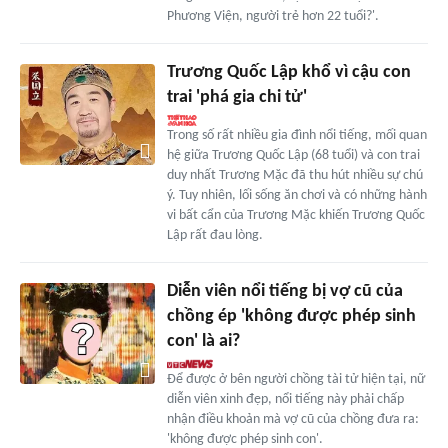
Phương Viện, người trẻ hơn 22 tuổi?'.
Trương Quốc Lập khổ vì cậu con
trai 'phá gia chi tử'
Trong số rất nhiều gia đình nổi tiếng, mối quan
hệ giữa Trương Quốc Lập (68 tuổi) và con trai
duy nhất Trương Mặc đã thu hút nhiều sự chú
ý. Tuy nhiên, lối sống ăn chơi và có những hành
vi bất cẩn của Trương Mặc khiến Trương Quốc
Lập rất đau lòng.
Diễn viên nổi tiếng bị vợ cũ của
chồng ép 'không được phép sinh
con' là ai?
Để được ở bên người chồng tài tử hiện tại, nữ
diễn viên xinh đẹp, nổi tiếng này phải chấp
nhận điều khoản mà vợ cũ của chồng đưa ra:
'không được phép sinh con'.