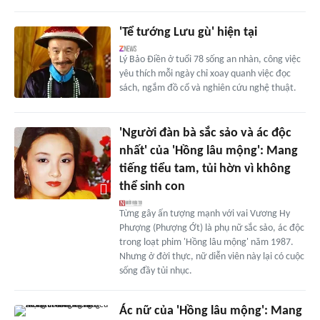
'Tể tướng Lưu gù' hiện tại
Lý Bảo Điền ở tuổi 78 sống an nhàn, công việc
yêu thích mỗi ngày chỉ xoay quanh việc đọc
sách, ngắm đồ cổ và nghiên cứu nghệ thuật.
'Người đàn bà sắc sảo và ác độc
nhất' của 'Hồng lâu mộng': Mang
tiếng tiểu tam, tủi hờn vì không
thể sinh con
Từng gây ấn tượng mạnh với vai Vương Hy
Phượng (Phượng Ớt) là phụ nữ sắc sảo, ác độc
trong loạt phim 'Hồng lâu mộng' năm 1987.
Nhưng ở đời thực, nữ diễn viên này lại có cuộc
sống đầy tủi nhục.
Ác nữ của 'Hồng lâu mộng': Mang