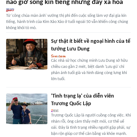
nào giờ sống kín tiếng nhưng đầy xa hoa
Từ 'công chúa màn ảnh' vướng thị phi đến cuộc sống làm vợ đại gia kín
tiếng, hành trình của Kim Xảo Xảo ở tuổi ngoài 50 vẫn khiến công chúng
không khỏi tò mò.
Sự thật ít biết về ngoại hình của tể
tướng Lưu Dung
Các nhà sử học chứng minh Lưu Dung sở hữu
chiều cao gần 2 mét, biệt danh 'Lưu gù' chỉ
phản ánh tuổi già và hình dáng còng lưng khi
lớn tuổi.
'Tình trạng lạ' của diễn viên
Trương Quốc Lập
Trương Quốc Lập là người cuồng công việc. Khi
nhàn rỗi, ông cảm thấy mệt mỏi, cơ thể uể
oải. Đây là tình trạng nhiều người gặp phải, sự
bận rộn giúp cơ thể cân bằng và khỏe mạnh.