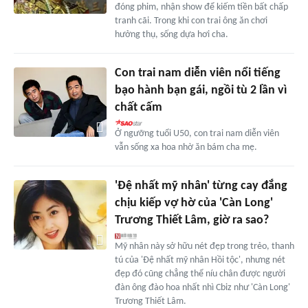
đóng phim, nhận show để kiếm tiền bất chấp
tranh cãi. Trong khi con trai ông ăn chơi
hưởng thụ, sống dựa hơi cha.
Con trai nam diễn viên nổi tiếng
bạo hành bạn gái, ngồi tù 2 lần vì
chất cấm
Ở ngưỡng tuổi U50, con trai nam diễn viên
vẫn sống xa hoa nhờ ăn bám cha mẹ.
'Đệ nhất mỹ nhân' từng cay đắng
chịu kiếp vợ hờ của 'Càn Long'
Trương Thiết Lâm, giờ ra sao?
Mỹ nhân này sở hữu nét đẹp trong trẻo, thanh
tú của 'Đệ nhất mỹ nhân Hồi tộc', nhưng nét
đẹp đó cũng chẳng thể níu chân được người
đàn ông đào hoa nhất nhì Cbiz như 'Càn Long'
Trương Thiết Lâm.