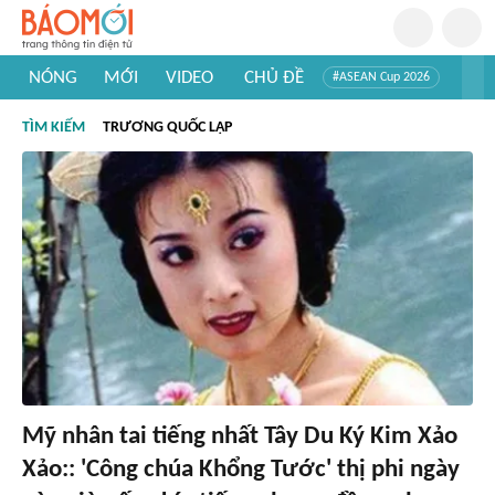
NÓNG
MỚI
VIDEO
CHỦ ĐỀ
#ASEAN Cup 2026
#Trí tuệ nhân tạo
#Mỹ - Iran
#Khám phá Việt Nam
TÌM KIẾM
TRƯƠNG QUỐC LẬP
#Khám phá thế giới
Mỹ nhân tai tiếng nhất Tây Du Ký Kim Xảo
Xảo:: 'Công chúa Khổng Tước' thị phi ngày