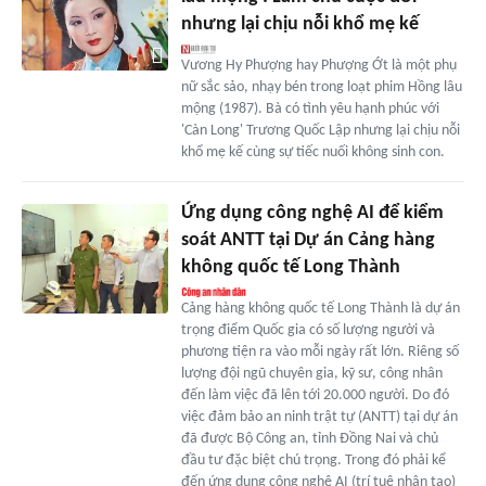
nhưng lại chịu nỗi khổ mẹ kế
Vương Hy Phượng hay Phượng Ớt là một phụ
nữ sắc sảo, nhạy bén trong loạt phim Hồng lâu
mộng (1987). Bà có tình yêu hạnh phúc với
'Càn Long' Trương Quốc Lập nhưng lại chịu nỗi
khổ mẹ kế cùng sự tiếc nuối không sinh con.
Ứng dụng công nghệ AI để kiểm
soát ANTT tại Dự án Cảng hàng
không quốc tế Long Thành
Cảng hàng không quốc tế Long Thành là dự án
trọng điểm Quốc gia có số lượng người và
phương tiện ra vào mỗi ngày rất lớn. Riêng số
lượng đội ngũ chuyên gia, kỹ sư, công nhân
đến làm việc đã lên tới 20.000 người. Do đó
việc đảm bảo an ninh trật tự (ANTT) tại dự án
đã được Bộ Công an, tỉnh Đồng Nai và chủ
đầu tư đặc biệt chú trọng. Trong đó phải kể
đến ứng dụng công nghệ AI (trí tuệ nhân tạo)