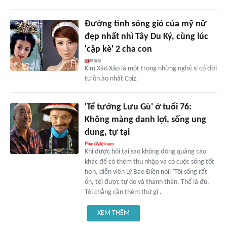
Đường tình sóng gió của mỹ nữ
đẹp nhất nhì Tây Du Ký, cùng lúc
'cặp kè' 2 cha con
Kim Xảo Xảo là một trong những nghệ sĩ có đời
tư ồn ào nhất Cbiz.
'Tể tướng Lưu Gù' ở tuổi 76:
Không màng danh lợi, sống ung
dung, tự tại
Khi được hỏi tại sao không đóng quảng cáo
khác để có thêm thu nhập và có cuộc sống tốt
hơn, diễn viên Lý Bảo Điền nói: 'Tôi sống rất
ổn, tôi được tự do và thanh thản. Thế là đủ.
Tôi chẳng cần thêm thứ gì'.
XEM THÊM