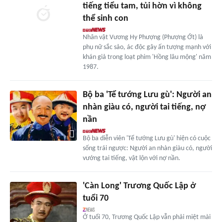
tiếng tiểu tam, tủi hờn vì không
thể sinh con
Nhân vật Vương Hy Phượng (Phượng Ớt) là
phụ nữ sắc sảo, ác độc gây ấn tượng mạnh với
khán giả trong loạt phim 'Hồng lâu mộng' năm
1987.
Bộ ba 'Tể tướng Lưu gù': Người an
nhàn giàu có, người tai tiếng, nợ
nần
Bộ ba diễn viên 'Tể tướng Lưu gù' hiện có cuộc
sống trái ngược: Người an nhàn giàu có, người
vướng tai tiếng, vật lộn với nợ nần.
'Càn Long' Trương Quốc Lập ở
tuổi 70
Ở tuổi 70, Trương Quốc Lập vẫn phải miệt mài