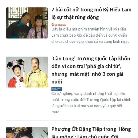
7 hài cốt nữ trong mộ Kỷ Hiểu Lam
lộ sự thật rúng động
Đây là điều mà phim truyền hình về Kỷ Hiểu
Lam chưa bao giờ đề cập đến và cũng khiến
cho các chuyên gia khảo cổ vô cùng kinh ngạc.
'Càn Long' Trương Quốc Lập khốn
đốn vì con trai 'phá gia chi tử',
nhưng 'mát mặt' nhờ 3 con gái
nuôi
Có sự nghiệp vang danh nhưng thất bại lớn
nhất trong cuộc đời Trương Quốc Lập lại chính
là người con trai mà sao nam yêu quý hết
mực.
Phượng Ớt Đặng Tiệp trong 'Hồng
lâu mộng': Làm chủ cuộc đời