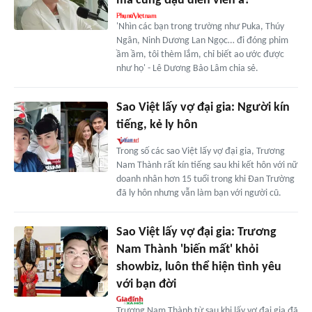
mà cũng đậu diễn viên à?'
'Nhìn các bạn trong trường như Puka, Thúy
Ngân, Ninh Dương Lan Ngọc… đi đóng phim
ầm ầm, tôi thèm lắm, chỉ biết ao ước được
như họ' - Lê Dương Bảo Lâm chia sẻ.
Sao Việt lấy vợ đại gia: Người kín
tiếng, kẻ ly hôn
Trong số các sao Việt lấy vợ đại gia, Trương
Nam Thành rất kín tiếng sau khi kết hôn với nữ
doanh nhân hơn 15 tuổi trong khi Đan Trường
đã ly hôn nhưng vẫn làm bạn với người cũ.
Sao Việt lấy vợ đại gia: Trương
Nam Thành 'biến mất' khỏi
showbiz, luôn thể hiện tình yêu
với bạn đời
Trương Nam Thành từ sau khi lấy vợ đại gia đã