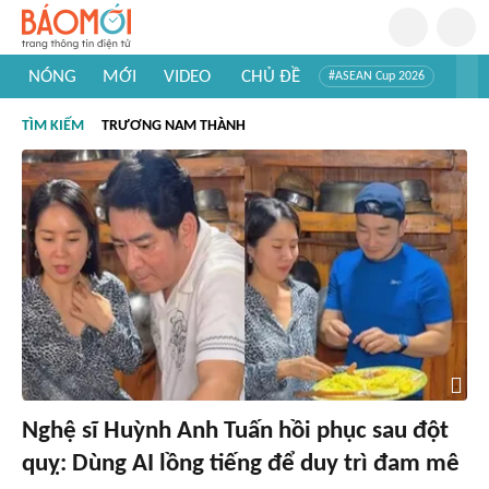
NÓNG
MỚI
VIDEO
CHỦ ĐỀ
#ASEAN Cup 2026
#Trí tuệ nhân tạo
#Mỹ - Iran
#Khám phá Việt Nam
TÌM KIẾM
TRƯƠNG NAM THÀNH
#Khám phá thế giới
Nghệ sĩ Huỳnh Anh Tuấn hồi phục sau đột
quỵ: Dùng AI lồng tiếng để duy trì đam mê