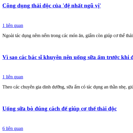
Công dụng thải độc của 'đệ nhất ngũ vị'
1
liên quan
Ngoài tác dụng nêm nếm trong các món ăn, giấm còn giúp cơ thể thải 
Vì sao các bác sĩ khuyên nên uống sữa ấm trước khi 
1
liên quan
Theo các chuyên gia dinh dưỡng, sữa ấm có tác dụng an thần nhẹ, giú
Uống sữa bò đúng cách để giúp cơ thể thải độc
6
liên quan