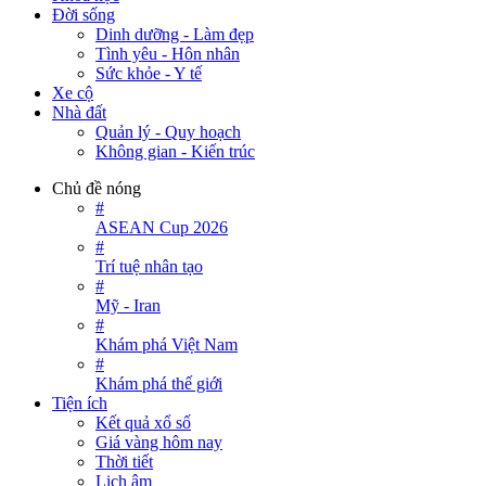
Đời sống
Dinh dưỡng - Làm đẹp
Tình yêu - Hôn nhân
Sức khỏe - Y tế
Xe cộ
Nhà đất
Quản lý - Quy hoạch
Không gian - Kiến trúc
Chủ đề nóng
#
ASEAN Cup 2026
#
Trí tuệ nhân tạo
#
Mỹ - Iran
#
Khám phá Việt Nam
#
Khám phá thế giới
Tiện ích
Kết quả xổ số
Giá vàng hôm nay
Thời tiết
Lịch âm