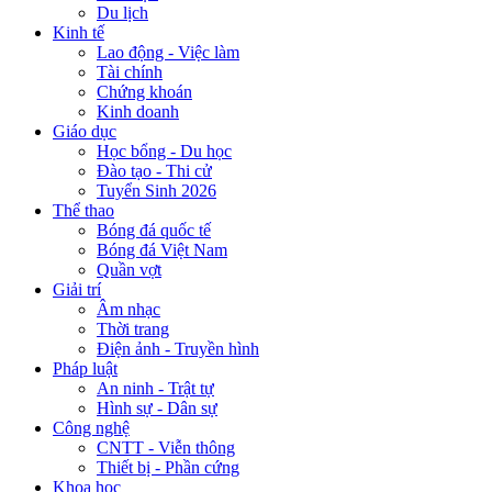
Du lịch
Kinh tế
Lao động - Việc làm
Tài chính
Chứng khoán
Kinh doanh
Giáo dục
Học bổng - Du học
Đào tạo - Thi cử
Tuyển Sinh 2026
Thể thao
Bóng đá quốc tế
Bóng đá Việt Nam
Quần vợt
Giải trí
Âm nhạc
Thời trang
Điện ảnh - Truyền hình
Pháp luật
An ninh - Trật tự
Hình sự - Dân sự
Công nghệ
CNTT - Viễn thông
Thiết bị - Phần cứng
Khoa học