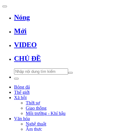
Nóng
Mới
VIDEO
CHỦ ĐỀ
Bóng đá
Thế giới
Xã hội
Thời sự
Giao thông
Môi trường - Khí hậu
Văn hóa
Nghệ thuật
Ẩm thực