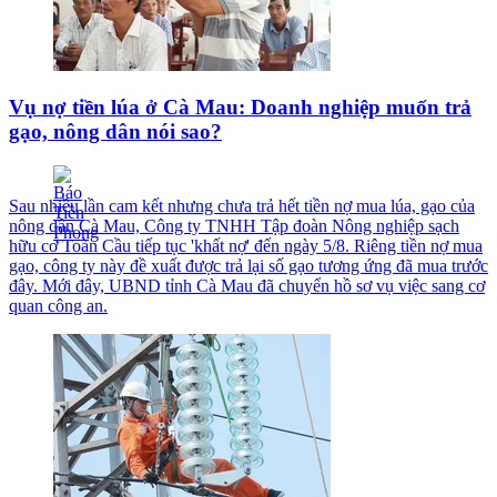
Vụ nợ tiền lúa ở Cà Mau: Doanh nghiệp muốn trả
gạo, nông dân nói sao?
Sau nhiều lần cam kết nhưng chưa trả hết tiền nợ mua lúa, gạo của
nông dân Cà Mau, Công ty TNHH Tập đoàn Nông nghiệp sạch
hữu cơ Toàn Cầu tiếp tục 'khất nợ' đến ngày 5/8. Riêng tiền nợ mua
gạo, công ty này đề xuất được trả lại số gạo tương ứng đã mua trước
đây. Mới đây, UBND tỉnh Cà Mau đã chuyển hồ sơ vụ việc sang cơ
quan công an.