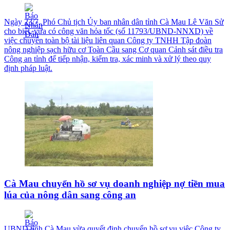
Ngày 23/7, Phó Chủ tịch Ủy ban nhân dân tỉnh Cà Mau Lê Văn Sử
cho biết, vừa có công văn hỏa tốc (số 11793/UBND-NNXD) về
việc chuyển toàn bộ tài liệu liên quan Công ty TNHH Tập đoàn
nông nghiệp sạch hữu cơ Toàn Cầu sang Cơ quan Cảnh sát điều tra
Công an tỉnh để tiếp nhận, kiểm tra, xác minh và xử lý theo quy
định pháp luật.
Cà Mau chuyển hồ sơ vụ doanh nghiệp nợ tiền mua
lúa của nông dân sang công an
UBND tỉnh Cà Mau vừa quyết định chuyển hồ sơ vụ việc Công ty