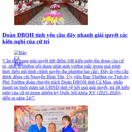
Đoàn ĐBQH tỉnh yêu cầu đẩy nhanh giải quyết các
kiến nghị của cử tri
'Cần tập trung giải quyết dứt điểm 108 kiến nghị tồn đọng của cử
tri, nhất là những nội dung phát sinh vướng mắc trong quá trình
thực hiện mô hình chính quyền địa phương hai cấp'. Đây là yêu cầu
được đồng chí Nguyễn Bình Tân, Ủy viên Ban Thường vụ Tỉnh ủy,
Phó Trưởng đoàn chuyên trách Đoàn ĐBQH tỉnh Cà Mau, nhấn
mạnh tại buổi giám sát UBND tỉnh về kết quả giải quyết, trả lời kiến
nghị của cử tri trong nhiệm kỳ Quốc hội khóa XV (2021-2026),
diễn ra sáng 24/7.