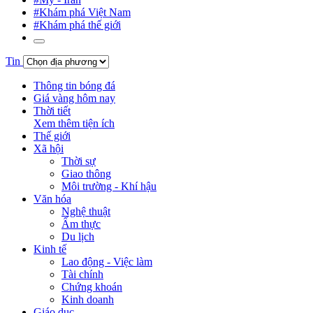
#Khám phá Việt Nam
#Khám phá thế giới
Tin
Thông tin bóng đá
Giá vàng hôm nay
Thời tiết
Xem thêm tiện ích
Thế giới
Xã hội
Thời sự
Giao thông
Môi trường - Khí hậu
Văn hóa
Nghệ thuật
Ẩm thực
Du lịch
Kinh tế
Lao động - Việc làm
Tài chính
Chứng khoán
Kinh doanh
Giáo dục