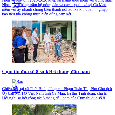
Niên vụ lúa-tôm 2025-2026 khép lại mang theo niềm vui trúng mùa.
Nhưng với hàng trăm hộ nông dân và các hợp tác xã tại Cà Mau,
niềm vui ấy nhanh chóng biến thành nỗi xót xa khi doanh nghiệp
bao tiêu lúa không thực hiện đúng cam kết.
Cụm thi đua số 8 sơ kết 6 tháng đầu năm
Chiều 6/8, tại xã Thới Bình, đồng chí Phạm Tuấn Tài, Phó Chủ tịch
Ủy ban MTTQ Việt Nam tỉnh Cà Mau, Bí thư Tỉnh đoàn, chủ trì
Hội nghị sơ kết công tác 6 tháng đầu năm của Cụm thi đua số 8.