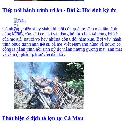
Tiếp nối hành trình tri ân - Bài 2: Hồi sinh ký ức
Có những chiến sĩ hy sinh khi tuổi còn quá trẻ, đến một tấm ảnh
cũng không còn, chỉ còn lại vài dòng hồi ức chắp vá trong lời kể
của mẹ già, người vợ hay những đồng đội năm xưa. Bởi vậy, hành
trình phục dựng ảnh liệt sĩ, bà mẹ Việt Nam anh hùng và người có
công là hành trình hồi sinh ký ức thành những gương mặt, ánh mắt
và cả một phần lịch sử của dân tộc.
Phát hiện ổ dịch tả lợn tại Cà Mau