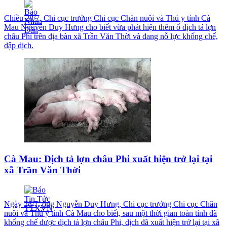
Chiều 28/7, Chi cục trưởng Chi cục Chăn nuôi và Thú y tỉnh Cà
Mau Nguyễn Duy Hưng cho biết vừa phát hiện thêm ổ dịch tả lợn
châu Phi trên địa bàn xã Trần Văn Thời và đang nỗ lực khống chế,
dập dịch.
Cà Mau: Dịch tả lợn châu Phi xuất hiện trở lại tại
xã Trần Văn Thời
Ngày 28/7, ông Nguyễn Duy Hưng, Chi cục trưởng Chi cục Chăn
nuôi và Thú y tỉnh Cà Mau cho biết, sau một thời gian toàn tỉnh đã
khống chế được dịch tả lợn châu Phi, dịch đã xuất hiện trở lại tại xã