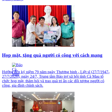
Họp mặt, tặng quà người có công với cách mạng
Hướng đến kỷ niệm 79 năm ngày Thương binh - Liệt sĩ (27/7/1947-
27/7/2026), ngày 24/7, Trung tâm Bảo trợ xã hội tỉnh Cà Mau tổ
chức họp mặt, thăm hỏi và trao quà tri ân các đối tượng người có
công, gia đình chính sách.