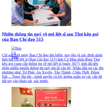
Nhiều thông tin quý về mộ liệt sĩ sau Thư kêu gọi
của Ban Chỉ đạo 515
Chỉ sau một ngày Ban Chỉ đạo tìm kiếm, quy tập và xác định danh
tính hài cốt liệt sĩ (Ban Chỉ đạo 515) tỉnh Cà Mau phát động Thư
kêu gọi cung cấp thông tin về mộ liệt sĩ (ngày 30/7), tỉnh đã tiếp
nhận nhiều nguồn thông tin quý giá từ cán bộ, Nhân dân tại các địa
phương như: Trí Phải, An Xuyên, Tân Thành, Châu Thới, Đông
Hải,... Ngay lập tức, chính quyền và lực lượng quân sự các cấp đã
bắt tay vào khảo sát, xác minh.