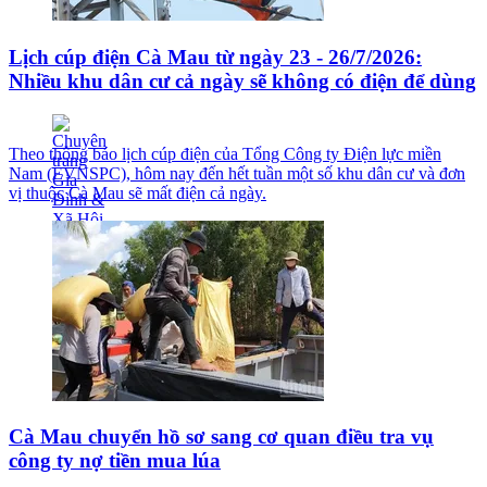
Lịch cúp điện Cà Mau từ ngày 23 - 26/7/2026:
Nhiều khu dân cư cả ngày sẽ không có điện để dùng
Theo thông báo lịch cúp điện của Tổng Công ty Điện lực miền
Nam (EVNSPC), hôm nay đến hết tuần một số khu dân cư và đơn
vị thuộc Cà Mau sẽ mất điện cả ngày.
Cà Mau chuyển hồ sơ sang cơ quan điều tra vụ
công ty nợ tiền mua lúa