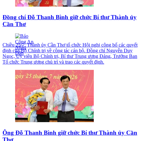
Đồng chí Đỗ Thanh Bình giữ chức Bí thư Thành ủy
Cần Thơ
Chiều 25/7, Thành ủy Cần Thơ tổ chức Hội nghị công bố các quyết
định của Bộ Chính trị về công tác cán bộ. Đồng chí Nguyễn Duy
Ngọc, Ủy viên Bộ Chính trị, Bí thư Trung ương Đảng, Trưởng Ban
Tổ chức Trung ương chủ trì và trao các quyết định.
Ông Đỗ Thanh Bình giữ chức Bí thư Thành ủy Cần
Thơ