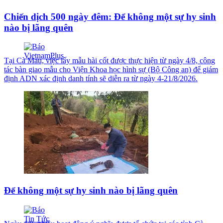
Chiến dịch 500 ngày đêm: Để không một sự hy sinh
nào bị lãng quên
Tại Cà Mau, việc lấy mẫu hài cốt được thực hiện từ ngày 4/8, công
tác bàn giao mẫu cho Viện Khoa học hình sự (Bộ Công an) để giám
định ADN xác định danh tính sẽ diễn ra từ ngày 4-21/8/2026.
Để không một sự hy sinh nào bị lãng quên