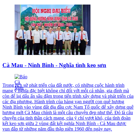
Cà Mau - Ninh Bình - Nghĩa tình keo sơn
Trong lịch sử phát triển của đất nước, có những cuộc hành trình
mang ý nghĩa đặc biệt không chỉ đối với mỗi cá nhân, gia đình mà
còn để lại dấu ấn sâu đậm trong tiến trình xây dựng và phát triển của
các địa phương. Hành trình của hàng vạn người con quê hương
Ninh Bình vào vùng đất địa đầu cực Nam Tổ quốc để xây dựng quê
hương mới Cà Mau chính là một câu chuyện đẹp như thế. Ðó là câu
chuyện của tinh thần cách mạng, của ý chí vượt khó, của tình đoàn
kết keo sơn giữa 2 vùng đất kết nghĩa Ninh Bình - Cà Mau được
vun đắp từ những năm đầu thập niên 1960 đến ngày nay.