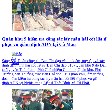
Quân khu 9 kiểm tra công tác lấy mẫu hài cốt liệt sĩ
phục vụ giám định ADN tại Cà Mau
Sáng 5/8, Đoàn công tác Ban Chỉ đạo về tìm kiếm, quy tập và xác
định danh tính hài cốt liệt sĩ (Ban Chỉ đạo 515) Quân khu 9 do Đại
tá Nguyễn Thúc Linh, Phó Chủ nhiệm Chính trị Quân khu, Phó
Trưởng ban Thường trực Ban Chỉ đạo 515 Quân khu, làm trưởng
đoàn, đến kiểm tra công tác lấy mẫu hài cốt liệt sĩ phục vụ giám
định ADN tại Nghĩa trang Liệt sĩ Thới Bình, xã Trí Phải.