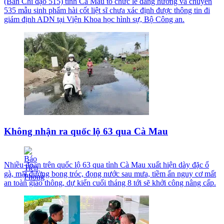
(Ban Chỉ đạo 515) tỉnh Cà Mau tổ chức lễ dâng hương và chuyển
535 mẫu sinh phẩm hài cốt liệt sĩ chưa xác định được thông tin đi
giám định ADN tại Viện Khoa học hình sự, Bộ Công an.
Không nhận ra quốc lộ 63 qua Cà Mau
Nhiều đoạn trên quốc lộ 63 qua tỉnh Cà Mau xuất hiện dày đặc ổ
gà, mặt đường bong tróc, đọng nước sau mưa, tiềm ẩn nguy cơ mất
an toàn giao thông, dự kiến cuối tháng 8 tới sẽ khởi công nâng cấp.