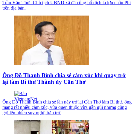
Trần Văn Thời. Chủ tịch UBND xã đã công bố dịch tả lợn châu Phi
trên địa bàn.
Ông Đỗ Thanh Bình chia sẻ cảm xúc khi quay trở
lại làm Bí thư Thành ủy Cần Thơ
Ông Đỗ Thanh Bình chia sẻ lần này trở lại Cần Thơ làm Bí thư, ông
mang rất nhiều cảm xúc, vừa quen thuộc vừa gần gũi nhưng cũng
gợi lên nhiều suy nghĩ, trăn trở.