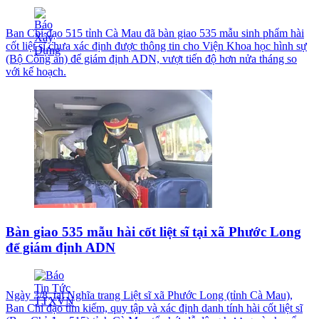
Ban Chỉ đạo 515 tỉnh Cà Mau đã bàn giao 535 mẫu sinh phẩm hài
cốt liệt sĩ chưa xác định được thông tin cho Viện Khoa học hình sự
(Bộ Công an) để giám định ADN, vượt tiến độ hơn nửa tháng so
với kế hoạch.
Bàn giao 535 mẫu hài cốt liệt sĩ tại xã Phước Long
để giám định ADN
Ngày 3/8, tại Nghĩa trang Liệt sĩ xã Phước Long (tỉnh Cà Mau),
Ban Chỉ đạo tìm kiếm, quy tập và xác định danh tính hài cốt liệt sĩ