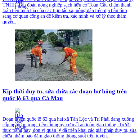
TNHH Tập đoàn nông nghiệp sạch hữu cơ Toàn Cầu chậm thanh
toán tiền mua lúa của các hợp tác xã, nông dân trên địa bàn tỉnh
sang cơ quan công an để kiểm tra, xác minh và xử lý theo thẩm
quyền.
Kịp thời duy tu, sửa chữa các đoạn hư hỏng trên
quốc lộ 63 qua Cà Mau
Đoạn tuyến quốc lộ 63 qua hai xã Tân Lộc và Trí Phải đang xuống
cấp nghiêm trọng, tiềm ẩn nguy cơ mất an toàn giao thông. Trước
thực trạng này, đơn vị quản lý đã triển khai các giải pháp duy tu, sửa
chữa nhằm bảo đảm giao thông thông suốt trên tuyến.