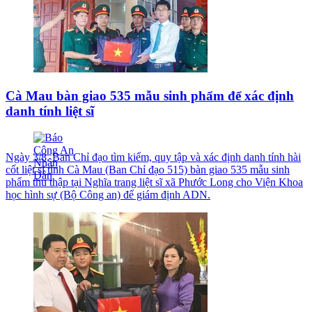
Cà Mau bàn giao 535 mẫu sinh phẩm để xác định
danh tính liệt sĩ
Ngày 3/8, Ban Chỉ đạo tìm kiếm, quy tập và xác định danh tính hài
cốt liệt sĩ tỉnh Cà Mau (Ban Chỉ đạo 515) bàn giao 535 mẫu sinh
phẩm thu thập tại Nghĩa trang liệt sĩ xã Phước Long cho Viện Khoa
học hình sự (Bộ Công an) để giám định ADN.