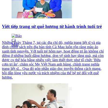
Viết tiếp trang sử quê hương từ hành trình tuổi trẻ
Những ngày Tháng 7, tại các địa chỉ đỏ, nghĩa trang liệt sĩ và gia
đình chính sách trên địa bàn tỉnh Cà Mau luôn rộn ràng màu áo
xanh tình nguyện. Với tuổi trẻ hôm nay, hoạt động tri ân không chỉ
dừng ở những buổi dâng hương, dọn vệ sinh hay tặng quà, mà còn
được cụ thể hóa bằng nhiều việc làm thiết thực như tổ chức 'Bữa
cơm tri ân', chăm sóc Mẹ Việt Nam anh hùng, chỉnh trang nghĩa
trang liệt sĩ... Qua đó góp phần giáo dục truyền thống cách mạng,
bồi đắp lòng yêu nước và trách nhiệm của thế hệ trẻ đối với quê
hương.