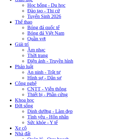
Học bổng - Du học
Đào tạo - Thi cử
Tuyển Sinh 2026
Thể thao
Bóng đá quốc tế
Bóng đá Việt Nam
Quần vợt
Giải trí
Âm nhạc
Thời trang
Điện ảnh - Truyền hình
Pháp luật
An ninh - Trật tự
Hình sự - Dân sự
Công nghệ
CNTT - Viễn thông
Thiết bị - Phần cứng
Khoa học
Đời sống
Dinh dưỡng - Làm đẹp
Tình yêu - Hôn nhân
Sức khỏe - Y tế
Xe cộ
Nhà đất