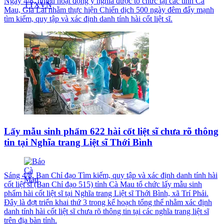
Ngày 4/8, nhiều hoạt động ý nghĩa được tổ chức tại các tỉnh Cà
Mau, Gia Lai nhằm thực hiện Chiến dịch 500 ngày đêm đẩy mạnh
tìm kiếm, quy tập và xác định danh tính hài cốt liệt sĩ.
Lấy mẫu sinh phẩm 622 hài cốt liệt sĩ chưa rõ thông
tin tại Nghĩa trang Liệt sĩ Thới Bình
Sáng 4/8, Ban Chỉ đạo Tìm kiếm, quy tập và xác định danh tính hài
cốt liệt sĩ (Ban Chỉ đạo 515) tỉnh Cà Mau tổ chức lấy mẫu sinh
phẩm hài cốt liệt sĩ tại Nghĩa trang Liệt sĩ Thới Bình, xã Trí Phải.
Đây là đợt triển khai thứ 3 trong kế hoạch tổng thể nhằm xác định
danh tính hài cốt liệt sĩ chưa rõ thông tin tại các nghĩa trang liệt sĩ
trên địa bàn tỉnh.