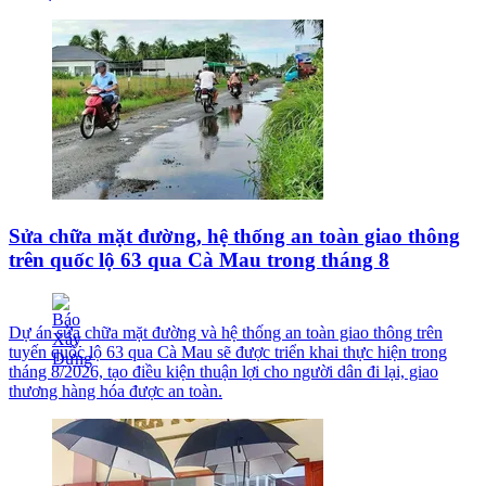
Sửa chữa mặt đường, hệ thống an toàn giao thông
trên quốc lộ 63 qua Cà Mau trong tháng 8
Dự án sửa chữa mặt đường và hệ thống an toàn giao thông trên
tuyến quốc lộ 63 qua Cà Mau sẽ được triển khai thực hiện trong
tháng 8/2026, tạo điều kiện thuận lợi cho người dân đi lại, giao
thương hàng hóa được an toàn.