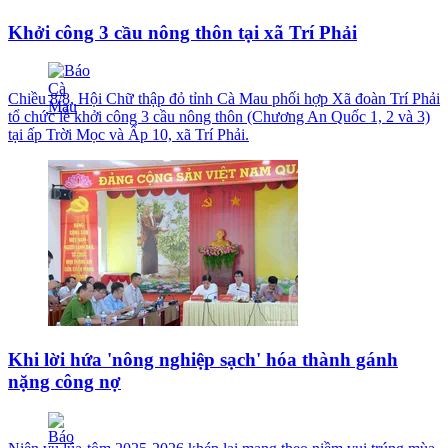
Khởi công 3 cầu nông thôn tại xã Trí Phải
Chiều 8/8, Hội Chữ thập đỏ tỉnh Cà Mau phối hợp Xã đoàn Trí Phải
tổ chức lễ khởi công 3 cầu nông thôn (Chương An Quốc 1, 2 và 3)
tại ấp Trời Mọc và Ấp 10, xã Trí Phải.
Khi lời hứa 'nông nghiệp sạch' hóa thành gánh
nặng công nợ