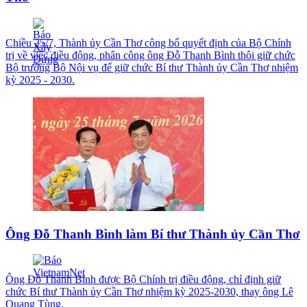
Chiều 25/7, Thành ủy Cần Thơ công bố quyết định của Bộ Chính
trị về việc điều động, phân công ông Đỗ Thanh Bình thôi giữ chức
Bộ trưởng Bộ Nội vụ để giữ chức Bí thư Thành ủy Cần Thơ nhiệm
kỳ 2025 - 2030.
Ông Đỗ Thanh Bình làm Bí thư Thành ủy Cần Thơ
Ông Đỗ Thanh Bình được Bộ Chính trị điều động, chỉ định giữ
chức Bí thư Thành ủy Cần Thơ nhiệm kỳ 2025-2030, thay ông Lê
Quang Tùng.