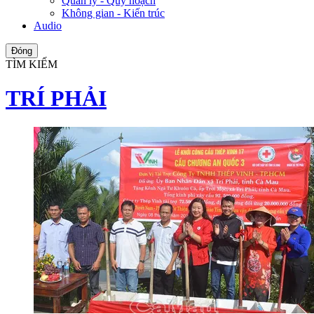
Quản lý - Quy hoạch
Không gian - Kiến trúc
Audio
Đóng
TÌM KIẾM
TRÍ PHẢI