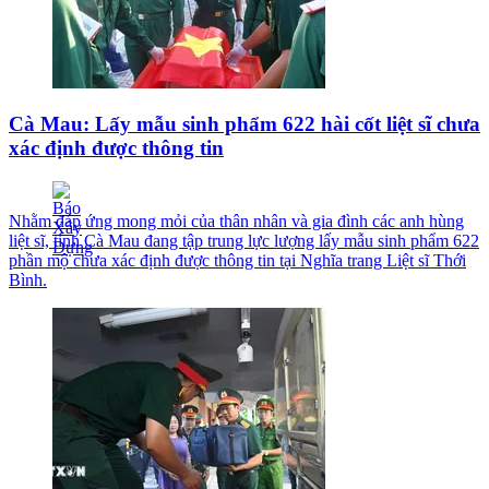
Cà Mau: Lấy mẫu sinh phẩm 622 hài cốt liệt sĩ chưa
xác định được thông tin
Nhằm đáp ứng mong mỏi của thân nhân và gia đình các anh hùng
liệt sĩ, tỉnh Cà Mau đang tập trung lực lượng lấy mẫu sinh phẩm 622
phần mộ chưa xác định được thông tin tại Nghĩa trang Liệt sĩ Thới
Bình.