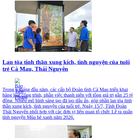
Lan tỏa tinh thần xung kích, tình nguyện của tuổi
trẻ Cà Mau, Thái Nguyên
Trong 6 tháng đầu năm, các cấp bộ Đoàn tỉnh Cà Mau triển khai
hàng loạt công trình, phần việc thanh niên với tổng giá trị gần 25 tỷ
đồng. Nhiều mô hình sáng tạo đã tạo dấu ấn, góp phần lan tỏa tinh
thần xung kích, tình nguyện của tuổi trẻ. Ngày 15/7, Tỉnh Đoàn
Thái Nguyên phối hợp với các đơn vị liên quan tổ chức Lễ ra quân
tình nguyện Mùa hè xanh năm 2026.