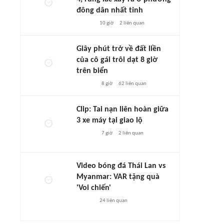
đông dân nhất tỉnh
10 giờ
2
liên quan
Giây phút trở về đất liền
của cô gái trôi dạt 8 giờ
trên biển
8 giờ
62
liên quan
Clip: Tai nạn liên hoàn giữa
3 xe máy tại giao lộ
7 giờ
2
liên quan
Video bóng đá Thái Lan vs
Myanmar: VAR tặng quà
'Voi chiến'
24
liên quan