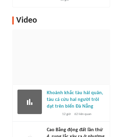
Video
Khoảnh khắc tàu hải quân,
tàu cá cứu hai người trôi
dạt trên biển Đà Nẵng
12 giờ
62
liên quan
Cao Bằng động đất lần thứ
4, rung lắc xảy ra ở phường