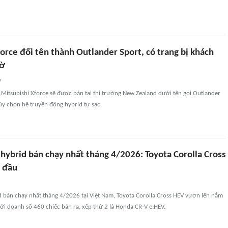
orce đổi tên thành Outlander Sport, có trang bị khách
hờ
n
Mitsubishi Xforce sẽ được bán tại thị trường New Zealand dưới tên gọi Outlander
tùy chọn hệ truyền động hybrid tự sạc.
hybrid bán chạy nhất tháng 4/2026: Toyota Corolla Cross
 đầu
d bán chạy nhất tháng 4/2026 tại Việt Nam, Toyota Corolla Cross HEV vươn lên nắm
 với doanh số 460 chiếc bán ra, xếp thứ 2 là Honda CR-V e:HEV.