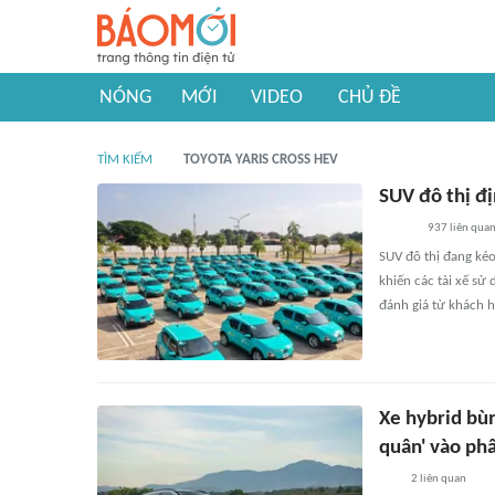
NÓNG
MỚI
VIDEO
CHỦ ĐỀ
TÌM KIẾM
TOYOTA YARIS CROSS HEV
SUV đô thị đị
937
liên qua
SUV đô thị đang kéo
khiến các tài xế sử
đánh giá từ khách h
Xe hybrid bùn
quân' vào ph
2
liên quan