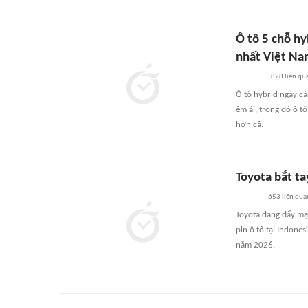
Ô tô 5 chỗ hy
nhất Việt N
828
liên qu
Ô tô hybrid ngày cà
êm ái, trong đó ô 
hơn cả.
Toyota bắt ta
653
liên qua
Toyota đang đẩy mạ
pin ô tô tại Indone
năm 2026.