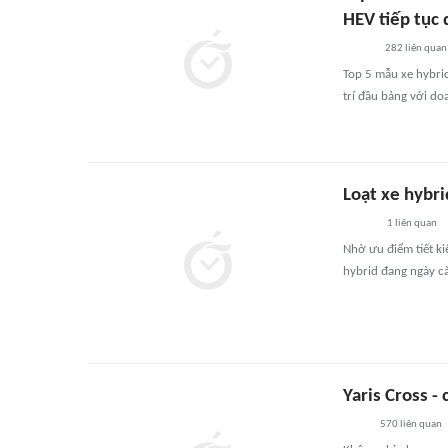
HEV tiếp tục
282
liên quan
Top 5 mẫu xe hybrid
trí đầu bảng với do
Loạt xe hybri
1
liên quan
Nhờ ưu điểm tiết ki
hybrid đang ngày c
Yaris Cross -
570
liên quan