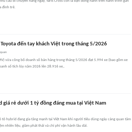
hu cầu di chuyển hàng ngày, Yaris Cross còn là bạn đồng hành trên hành trình gắn
a đình trẻ.
 Toyota đến tay khách Việt trong tháng 5/2026
 quan
MV) vừa công bố doanh số bán hàng trong tháng 5/2026 đạt 5.994 xe (bao gồm xe
oanh số tích lũy năm 2026 lên 28.916 xe,.
d giá rẻ dưới 1 tỷ đồng đáng mua tại Việt Nam
n
 tô hybrid đang gia tăng mạnh tại Việt Nam khi người tiêu dùng ngày càng quan tâm
ệm nhiên liệu, giảm phát thải và chi phí vận hành lâu dài.