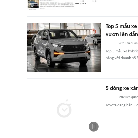
Top 5 mẫu xe
vươn lên dẫn
282
liên quan
Top 5 mẫu xe hybrid
bảng với doanh số 8
5 dòng xe xăn
282
liên qua
Toyota đang bán 5 dò