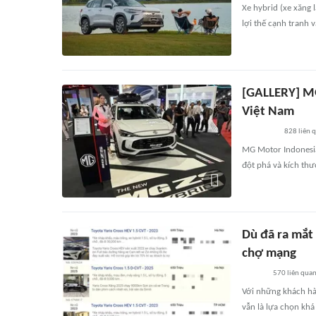
Xe hybrid (xe xăng 
lợi thế cạnh tranh 
[GALLERY] MG
Việt Nam
828
liên 
MG Motor Indonesia
đột phá và kích thư
Dù đã ra mắt 
chợ mạng
570
liên qua
Với những khách hà
vẫn là lựa chọn khá