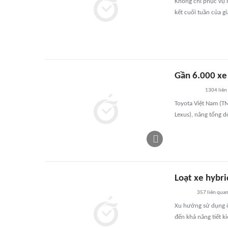
Không chỉ phục vụ n
kết cuối tuần của gi
Gần 6.000 xe
1304
liên
Toyota Việt Nam (T
Lexus), nâng tổng d
Loạt xe hybri
357
liên qua
Xu hướng sử dụng ô
đến khả năng tiết ki