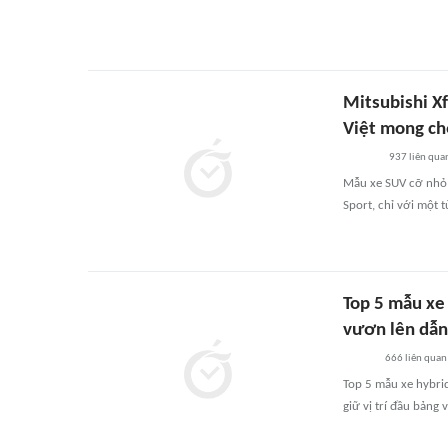
Mitsubishi Xf
Việt mong c
937
liên qua
Mẫu xe SUV cỡ nhỏ 
Sport, chỉ với một 
Top 5 mẫu xe 
vươn lên dẫn
666
liên quan
Top 5 mẫu xe hybri
giữ vị trí đầu bảng