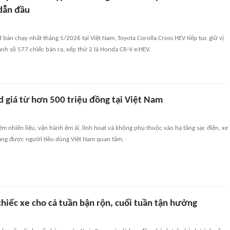
 dẫn đầu
 bán chạy nhất tháng 5/2026 tại Việt Nam, Toyota Corolla Cross HEV tiếp tục giữ vị
anh số 577 chiếc bán ra, xếp thứ 2 là Honda CR-V e:HEV.
d giá từ hơn 500 triệu đồng tại Việt Nam
ệm nhiên liệu, vận hành êm ái, linh hoạt và không phụ thuộc vào hạ tầng sạc điện, xe
àng được người tiêu dùng Việt Nam quan tâm.
 chiếc xe cho cả tuần bận rộn, cuối tuần tận hưởng