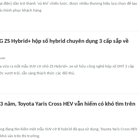
lai điện) dần trở thành 'vũ khí' chiến lược, được nhiều thương hiệu lựa chọn để tạo
và chinh phục khách hàng.
 ZS Hybrid+ hộp số hybrid chuyên dụng 3 cấp sắp về
quan
 vừa ra mắt mẫu SUV cỡ nhỏ ZS Hybrid+, xe sở hữu công nghệ hộp số DHT 3 cấp
ớc vượt trội, sẵn sàng thách thức các đối thủ.
3 năm, Toyota Yaris Cross HEV vẫn hiếm có khó tìm trên
n
ng đang tìm kiếm một mẫu SUV cỡ B hybrid đã qua sử dụng, Toyota Yaris Cross HEV
 khó săn trên thị trường.