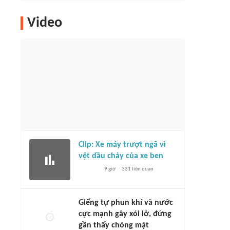
Video
Clip: Xe máy trượt ngã vì
vệt dầu chảy của xe ben
9 giờ
331
liên quan
Giếng tự phun khí và nước
cực mạnh gây xói lở, đứng
gần thấy chóng mặt