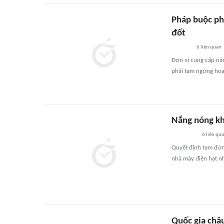
Pháp buộc ph
đốt
6
liên quan
Đơn vị cung cấp nă
phải tạm ngừng hoạ
Nắng nóng kh
6
liên qu
Quyết định tạm dừn
nhà máy điện hạt nh
Quốc gia châ