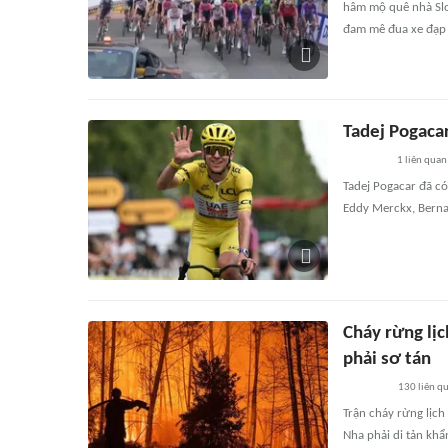
hâm mộ quê nhà Slov
đam mê đua xe đạp 
Tadej Pogacar
1
liên quan
Tadej Pogacar đã có
Eddy Merckx, Bernar
Cháy rừng lị
phải sơ tán
130
liên q
Trận cháy rừng lịc
Nha phải di tản khẩn