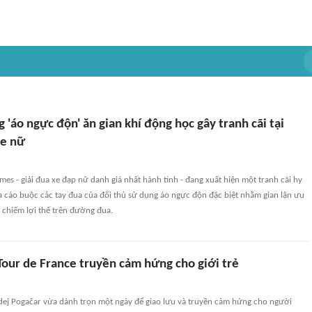
 'áo ngực độn' ăn gian khí động học gây tranh cãi tại
ce nữ
es - giải đua xe đạp nữ danh giá nhất hành tinh - đang xuất hiện một tranh cãi hy
a cáo buộc các tay đua của đối thủ sử dụng áo ngực độn đặc biệt nhằm gian lận ưu
 chiếm lợi thế trên đường đua.
Tour de France truyền cảm hứng cho giới trẻ
adej Pogačar vừa dành trọn một ngày để giao lưu và truyền cảm hứng cho người