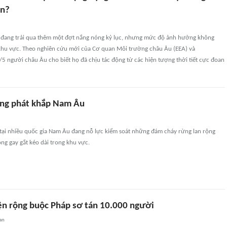
an?
đang trải qua thêm một đợt nắng nóng kỷ lục, nhưng mức độ ảnh hưởng không
khu vực. Theo nghiên cứu mới của Cơ quan Môi trường châu Âu (EEA) và
/5 người châu Âu cho biết họ đã chịu tác động từ các hiện tượng thời tiết cực đoan
ùng phát khắp Nam Âu
tại nhiều quốc gia Nam Âu đang nỗ lực kiểm soát những đám cháy rừng lan rộng
ng gay gắt kéo dài trong khu vực.
ện rộng buộc Pháp sơ tán 10.000 người
an