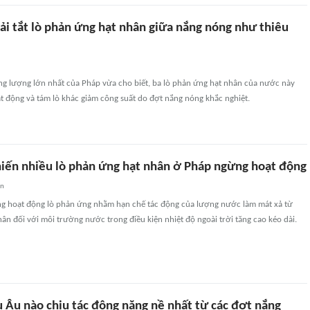
ải tắt lò phản ứng hạt nhân giữa nắng nóng như thiêu
ng lượng lớn nhất của Pháp vừa cho biết, ba lò phản ứng hạt nhân của nước này
t động và tám lò khác giảm công suất do đợt nắng nóng khắc nghiệt.
iến nhiều lò phản ứng hạt nhân ở Pháp ngừng hoạt động
an
g hoạt động lò phản ứng nhằm hạn chế tác động của lượng nước làm mát xả từ
ân đối với môi trường nước trong điều kiện nhiệt độ ngoài trời tăng cao kéo dài.
u Âu nào chịu tác động nặng nề nhất từ các đợt nắng