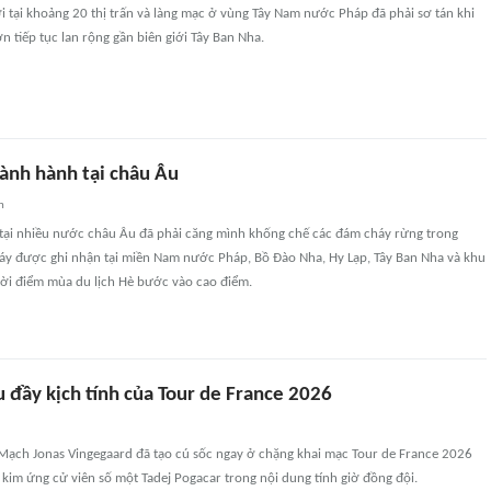
i tại khoảng 20 thị trấn và làng mạc ở vùng Tây Nam nước Pháp đã phải sơ tán khi
n tiếp tục lan rộng gần biên giới Tây Ban Nha.
ành hành tại châu Âu
n
tại nhiều nước châu Âu đã phải căng mình khống chế các đám cháy rừng trong
háy được ghi nhận tại miền Nam nước Pháp, Bồ Đào Nha, Hy Lạp, Tây Ban Nha và khu
hời điểm mùa du lịch Hè bước vào cao điểm.
 đầy kịch tính của Tour de France 2026
Mạch Jonas Vingegaard đã tạo cú sốc ngay ở chặng khai mạc Tour de France 2026
kim ứng cử viên số một Tadej Pogacar trong nội dung tính giờ đồng đội.