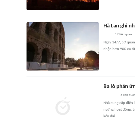
Hà Lan ghi n
17
liên quan
Ngày 14/7, cơ quan 
nhận hơn 900 ca tử
Ba lò phản ứ
6
liên qua
Nhà cung cấp điện 
ngừng hoạt động, t
kéo dài.