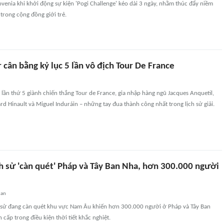
enia khi khởi động sự kiện 'Pogi Challenge' kéo dài 3 ngày, nhằm thúc đẩy niềm
trong cộng đồng giới trẻ.
 cân bằng kỷ lục 5 lần vô địch Tour De France
 lần thứ 5 giành chiến thắng Tour de France, gia nhập hàng ngũ Jacques Anquetil,
d Hinault và Miguel Induráin – những tay đua thành công nhất trong lịch sử giải.
ch sử 'càn quét' Pháp và Tây Ban Nha, hơn 300.000 người
uan
h sử đang càn quét khu vực Nam Âu khiến hơn 300.000 người ở Pháp và Tây Ban
 cấp trong điều kiện thời tiết khắc nghiệt.