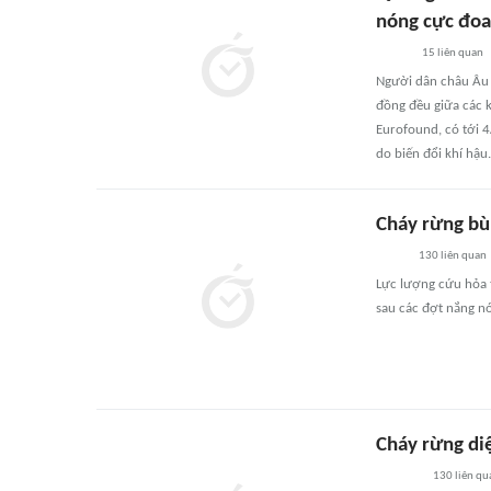
nóng cực đo
15
liên quan
Người dân châu Âu 
đồng đều giữa các 
Eurofound, có tới 4
do biến đổi khí hậu.
Cháy rừng b
130
liên quan
Lực lượng cứu hỏa 
sau các đợt nắng nó
Cháy rừng di
130
liên qu