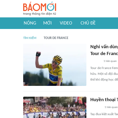
NÓNG
MỚI
VIDEO
CHỦ ĐỀ
TÌM KIẾM
TOUR DE FRANCE
Nghi vấn dùng
Tour de Fran
1
liên quan
Tour de France Femm
hữu. Một số đội đu
thế khí động học để
Huyền thoại 
1
liên quan
Tay đua kiệt xuất T