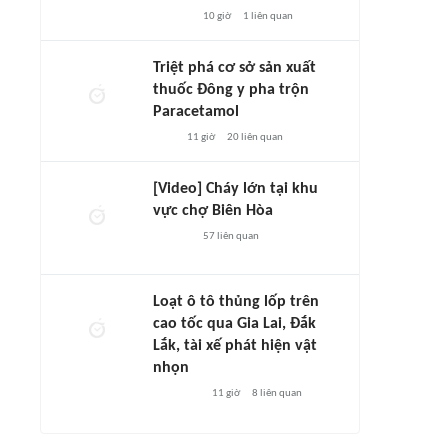
10 giờ
1
liên quan
Triệt phá cơ sở sản xuất
thuốc Đông y pha trộn
Paracetamol
11 giờ
20
liên quan
[Video] Cháy lớn tại khu
vực chợ Biên Hòa
57
liên quan
Loạt ô tô thủng lốp trên
cao tốc qua Gia Lai, Đắk
Lắk, tài xế phát hiện vật
nhọn
11 giờ
8
liên quan