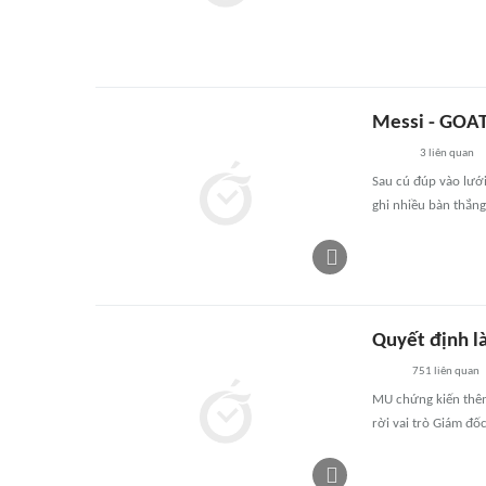
Messi - GOAT
3
liên quan
Sau cú đúp vào lưới
ghi nhiều bàn thắng
Quyết định 
751
liên quan
MU chứng kiến thêm
rời vai trò Giám đố