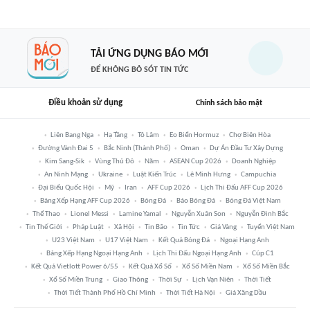
TẢI ỨNG DỤNG BÁO MỚI
ĐỂ KHÔNG BỎ SÓT TIN TỨC
Điều khoản sử dụng
Chính sách bảo mật
Liên Bang Nga
Hạ Tầng
Tô Lâm
Eo Biển Hormuz
Chợ Biên Hòa
Đường Vành Đai 5
Bắc Ninh (thành Phố)
Oman
Dự Án Đầu Tư Xây Dựng
Kim Sang-Sik
Vùng Thủ Đô
Năm
ASEAN Cup 2026
Doanh Nghiệp
An Ninh Mạng
Ukraine
Luật Kiến Trúc
Lê Minh Hưng
Campuchia
Đại Biểu Quốc Hội
Mỹ
Iran
AFF Cup 2026
Lịch Thi Đấu AFF Cup 2026
Bảng Xếp Hạng AFF Cup 2026
Bóng Đá
Báo Bóng Đá
Bóng Đá Việt Nam
Thể Thao
Lionel Messi
Lamine Yamal
Nguyễn Xuân Son
Nguyễn Đình Bắc
Tin Thế Giới
Pháp Luật
Xã Hội
Tin Bão
Tin Tức
Giá Vàng
Tuyển Việt Nam
U23 Việt Nam
U17 Việt Nam
Kết Quả Bóng Đá
Ngoại Hạng Anh
Bảng Xếp Hạng Ngoại Hạng Anh
Lịch Thi Đấu Ngoại Hạng Anh
Cúp C1
Kết Quả Vietlott Power 6/55
Kết Quả Xổ Số
Xổ Số Miền Nam
Xổ Số Miền Bắc
Xổ Số Miền Trung
Giao Thông
Thời Sự
Lịch Vạn Niên
Thời Tiết
Thời Tiết Thành Phố Hồ Chí Minh
Thời Tiết Hà Nội
Giá Xăng Dầu