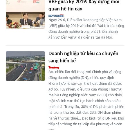
VBF giữa kỳ 2019: Xây dựng mối
quan hệ tin cậy
Ngày 26-6, Diễn đàn Doanh nghiệp Việt Nam
(VBF) giữa kỳ 2019 với chủ đề 'Vai trò của cộng
đồng doanh nghiệp trong phát triển nhanh
gắn với bền vững' đã diễn ra tại Hà Nội.
Doanh nghiệp từ kêu ca chuyển
sang hiến kế
Sau nhiều lần đối thoại với Chính phủ và cộng
đồng doanh nghiệp (DN), nhiều quy định
không hợp lý, gây cản trở hoạt động đã được
gỡ bỏ. Tuy nhiên, điều tra của Phòng Thương
mại và Công nghiệp Việt Nam (VCCI) cho thấy,
một số lĩnh vực thủ tục hành chính còn nhiều
phiền hà. Trong đó, 30% số DN phản ánh phiền
hà trong thủ tục đất đai; 28% DN than phiền
hà về thủ tục thuế… Đặc biệt, tỷ lệ DN kêu khó
tiếp cận thông tin tại cấp địa phương vẫn còn