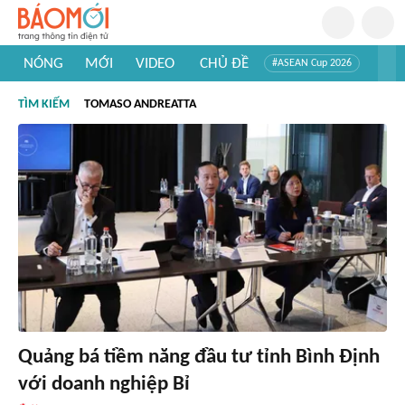
NÓNG
MỚI
VIDEO
CHỦ ĐỀ
#ASEAN Cup 2026
#Trí tuệ nhân tạo
#Mỹ - Iran
#Khám phá Việt Nam
TÌM KIẾM
TOMASO ANDREATTA
#Khám phá thế giới
Quảng bá tiềm năng đầu tư tỉnh Bình Định
với doanh nghiệp Bỉ