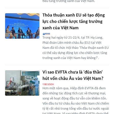
tiêu tăng trưởng xanh của Việt Nam.
Thỏa thuận xanh EU sẽ tạo động
lực cho chiến lược tăng trưởng
xanh của Việt Nam
Trong hai ngày từ 21-22/4, tại TP. Hạ Long,
Phái đoàn Liên minh châu Âu (EU) tại Việt
Nam đã tổ chức Hội thảo 'Thỏa thuận xanh EU
có thể xây dựng động lực cho chiến lược tăng
trưởng xanh của Việt Nam hay không?'.
Vì sao EVFTA chưa là 'đũa thần'
hút vốn châu Âu vào Việt Nam?
Hơn một năm qua, Hiệp định EVFTA đã đem
đến những tác động tích cực về thương mại,
song về hoạt động đầu tư vẫn còn khiêm tốn.
Vốn đầu tư từ châu Âu vào Việt Nam chỉ chiếm
tỷ lệ rất nhỏ trong tổng vốn đầu tư nước ngoài
tại Việt Nam. Vì sao Hiệp định EVFTA chưa thể