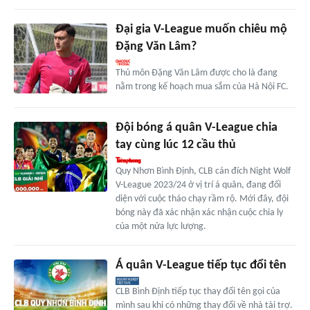
Đại gia V-League muốn chiêu mộ
Đặng Văn Lâm?
Thủ môn Đặng Văn Lâm được cho là đang
nằm trong kế hoạch mua sắm của Hà Nội FC.
Đội bóng á quân V-League chia
tay cùng lúc 12 cầu thủ
Quy Nhơn Bình Định, CLB cán đích Night Wolf
V-League 2023/24 ở vị trí á quân, đang đối
diện với cuộc tháo chạy rầm rộ. Mới đây, đội
bóng này đã xác nhận xác nhận cuộc chia ly
của một nửa lực lượng.
Á quân V-League tiếp tục đổi tên
CLB Bình Định tiếp tục thay đổi tên gọi của
mình sau khi có những thay đổi về nhà tài trợ.