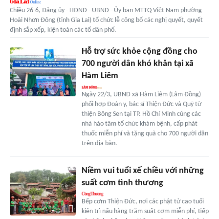
Chiều 26-6, Đảng ủy - HĐND - UBND - Ủy ban MTTQ Việt Nam phường
Hoài Nhơn Đông (tỉnh Gia Lai) tổ chức lễ công bố các nghị quyết, quyết
định sắp xếp, kiện toàn các tổ dân phố.
Hỗ trợ sức khỏe cộng đồng cho
700 người dân khó khăn tại xã
Hàm Liêm
Ngày 22/3, UBND xã Hàm Liêm (Lâm Đồng)
phối hợp Đoàn y, bác sĩ Thiện Đức và Quỹ từ
thiện Bông Sen tại TP. Hồ Chí Minh cùng các
nhà hảo tâm tổ chức khám bệnh, cấp phát
thuốc miễn phí và tặng quà cho 700 người dân
trên địa bàn.
Niềm vui tuổi xế chiều với những
suất cơm tình thương
Bếp cơm Thiện Đức, nơi các phật tử cao tuổi
kiên trì nấu hàng trăm suất cơm miễn phí, tiếp