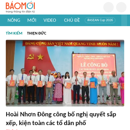
NÓNG
MỚI
VIDEO
CHỦ ĐỀ
#ASEAN Cup 2026
#Trí tuệ nhân tạo
#Mỹ - Iran
#Khám phá Việt Nam
TÌM KIẾM
THIỆN ĐỨC
#Khám phá thế giới
Hoài Nhơn Đông công bố nghị quyết sắp
xếp, kiện toàn các tổ dân phố