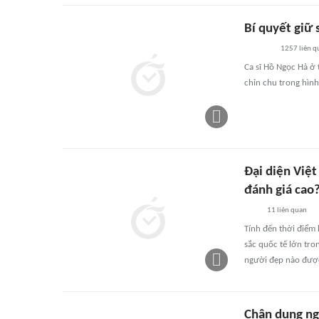
Bí quyết giữ 
1257
liên q
Ca sĩ Hồ Ngọc Hà ở 
chỉn chu trong hình
Đại diện Việt
đánh giá cao
11
liên quan
Tính đến thời điểm 
sắc quốc tế lớn tro
người đẹp nào được
Chân dung ngư