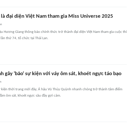
là đại diện Việt Nam tham gia Miss Universe 2025
an
ậu Hương Giang thông báo chính thức trở thành đại diện Việt Nam tham gia cuộc thi
lần thứ 74, tổ chức tại Thái Lan.
 gây 'bão' sự kiện với váy ôm sát, khoét ngực táo bạo
an
sự kiện thời trang mới đây, Á hậu Vũ Thúy Quỳnh nhanh chóng trở thành tâm điểm
đầm ôm sát, khoét ngực sâu đầy gợi cảm.