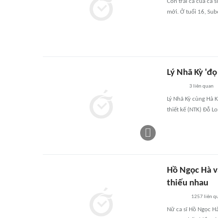
Con trai cả của ca 
mới. Ở tuổi 16, Sub
Lý Nhã Kỳ 'đọ
3
liên quan
Lý Nhã Kỳ cùng Hà K
thiết kế (NTK) Đỗ Lo
Hồ Ngọc Hà v
thiếu nhau
1257
liên q
Nữ ca sĩ Hồ Ngọc Hà