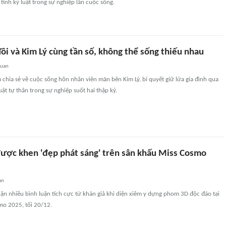
 tính kỷ luật trong sự nghiệp lẫn cuộc sống.
ôi và Kim Lý cùng tần số, không thể sống thiếu nhau
quan
 chia sẻ về cuộc sống hôn nhân viên mãn bên Kim Lý, bí quyết giữ lửa gia đình qua
uật tự thân trong sự nghiệp suốt hai thập kỷ.
ược khen 'đẹp phát sáng' trên sân khấu Miss Cosmo
an
ận nhiều bình luận tích cực từ khán giả khi diện xiêm y dựng phom 3D độc đáo tại
mo 2025, tối 20/12.