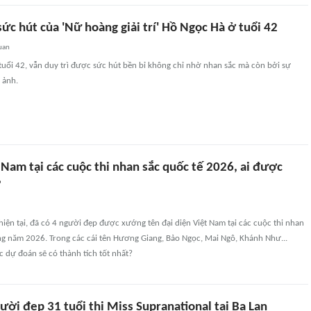
sức hút của 'Nữ hoàng giải trí' Hồ Ngọc Hà ở tuổi 42
uan
tuổi 42, vẫn duy trì được sức hút bền bỉ không chỉ nhờ nhan sắc mà còn bởi sự
 ảnh.
 Nam tại các cuộc thi nhan sắc quốc tế 2026, ai được
?
hiện tại, đã có 4 người đẹp được xướng tên đại diện Việt Nam tại các cuộc thi nhan
ng năm 2026. Trong các cái tên Hương Giang, Bảo Ngọc, Mai Ngô, Khánh Như...
 dự đoán sẽ có thành tích tốt nhất?
ời đẹp 31 tuổi thi Miss Supranational tại Ba Lan