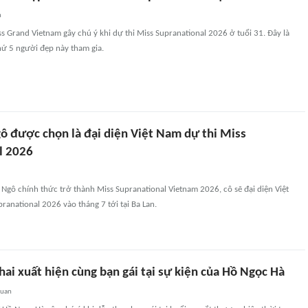
n
s Grand Vietnam gây chú ý khi dự thi Miss Supranational 2026 ở tuổi 31. Đây là
hứ 5 người đẹp này tham gia.
ô được chọn là đại diện Việt Nam dự thi Miss
l 2026
 Ngô chính thức trở thành Miss Supranational Vietnam 2026, cô sẽ đại diện Việt
ranational 2026 vào tháng 7 tới tại Ba Lan.
ai xuất hiện cùng bạn gái tại sự kiện của Hồ Ngọc Hà
quan