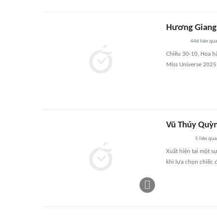
Hương Giang 
446
liên qu
Chiều 30-10, Hoa h
Miss Universe 2025 
Vũ Thúy Quỳnh
5
liên qu
Xuất hiện tại một 
khi lựa chọn chiếc 