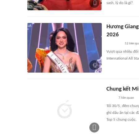
sash, lý do là gì?
Hương Giang 
2026
12
liên qu
Vượt qua nhiều đối 
International All St
Chung kết Mi
7
liên quan
Tối 30/5, đêm chung
ghi dấu ấn tại các 
Top 5 chung cuộc.