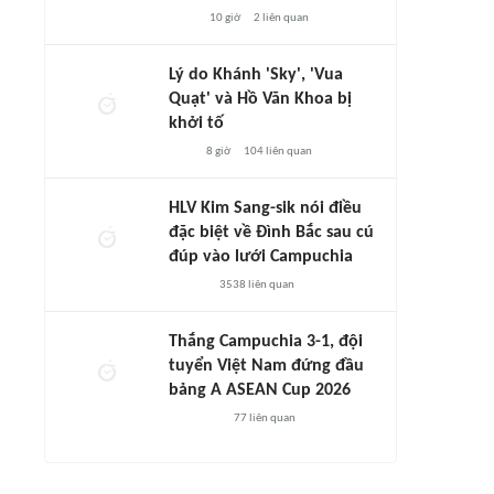
10 giờ
2
liên quan
Lý do Khánh 'Sky', 'Vua
Quạt' và Hồ Văn Khoa bị
khởi tố
8 giờ
104
liên quan
HLV Kim Sang-sik nói điều
đặc biệt về Đình Bắc sau cú
đúp vào lưới Campuchia
3538
liên quan
Thắng Campuchia 3-1, đội
tuyển Việt Nam đứng đầu
bảng A ASEAN Cup 2026
77
liên quan