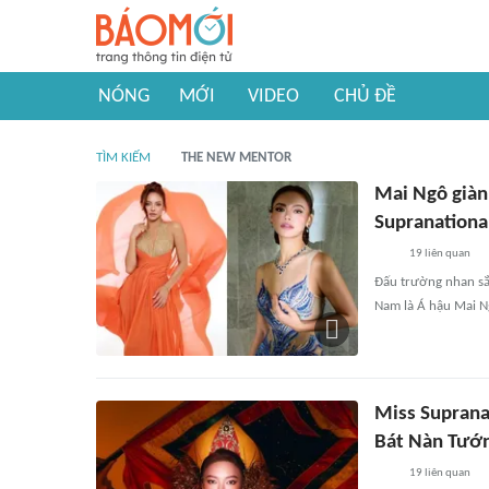
NÓNG
MỚI
VIDEO
CHỦ ĐỀ
TÌM KIẾM
THE NEW MENTOR
Mai Ngô giàn
Supranationa
19
liên quan
Đấu trường nhan sắ
Nam là Á hậu Mai Ng
Miss Suprana
Bát Nàn Tướ
19
liên quan