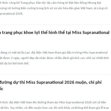
h thức công bố Trang phục Dân tộc lấy cảm hứng từ Bát Nàn Đông Nhung Đại
ượng nữ tướng kiên cường trong lịch sử và văn hóa dân gian Việt Nam, sẽ cùng cô
upranational 2026.
trang phục khoe lợi thế hình thể tại Miss Supranational
đang có mặt tại Ba Lan, đại diện Việt Nam tham gia đấu trường Miss Supranational
ặt được 2 ngày, người đẹp đã nhận được nhiều đánh giá tích cực nhờ sự nhiệt tình
ối đa lợi thế hình thể.
đường dự thi Miss Supranational 2026 muộn, chi phí
ốc
h thức đại diện Việt Nam lên đường tham dự Miss Supranational 2026 với số tiền
 rất lớn. Tuy nhiên, cô đến muộn hơn các thí sinh khác và không thể tham gia lễ trao