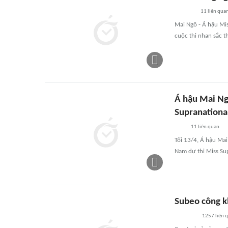
11
liên qua
Mai Ngô - Á hậu Mis
cuộc thi nhan sắc t
Á hậu Mai Ng
Supranationa
11
liên quan
Tối 13/4, Á hậu Mai
Nam dự thi Miss Sup
Subeo công kh
1257
liên 