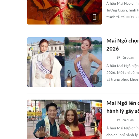
Á hậu Mai Ngô chín
Tướng Quân, hình t
tranh tài tại Miss S
Mai Ngô chọn 
2026
19
liên quan
Á hậu Mai Ngô hiện 
2026. Mới chỉ có m
và trang phục khoe t
Mai Ngô lên 
hành lý gây s
19
liên quan
Á hậu Mai Ngô chín
cho chi phí hành lý