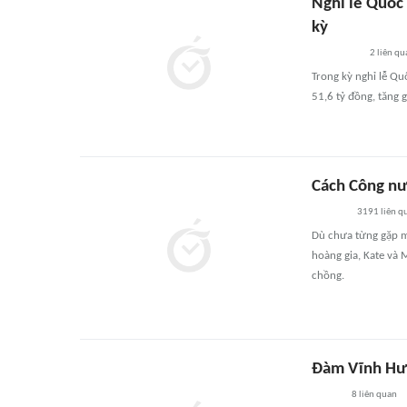
Nghỉ lễ Quốc 
kỳ
2
liên qu
Trong kỳ nghỉ lễ Qu
51,6 tỷ đồng, tăng 
Cách Công n
3191
liên q
Dù chưa từng gặp m
hoàng gia, Kate và
chồng.
Đàm Vĩnh Hưn
8
liên quan