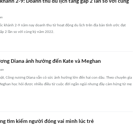
khánh 2-9: Doanh thu du lịch tăng gấp 2 lần so với cùng
an
ốc khánh 2-9 năm nay doanh thu từ hoạt động du lịch trên địa bàn tỉnh ước đạt
gấp 2 lần so với cùng kỳ năm 2022.
ương Diana ảnh hưởng đến Kate và Meghan
uan
ặt, Công nương Diana vẫn có sức ảnh hưởng lớn đến hai con dâu. Theo chuyên gia
 Meghan học hỏi được nhiều điều từ cuộc đời ngắn ngủi nhưng đầy cảm hứng từ mẹ
g tìm kiếm người đóng vai mình lúc trẻ