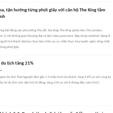
oa, tận hưởng từng phút giây với căn hộ The King tầm
ỉnh
ờng bất động sản phía Đông Thủ đô, tòa tháp The King (phân khu The London,
k 1) với không gian khoáng đạt và tầm view panorama 'đẹp từng centimet' đang là
người trẻ thành đạt lựa chọn làm chốn an cư, hiện thực hóa tuyên ngôn sống chất
ừng phút giây.
 du lịch tăng 21%
an
ành Du lịch Thái Nguyên đón gần 1,9 triệu lượt du khách, tăng 9,6% so với cùng kỳ
hu từ du lịch ước đạt 943 tỷ đồng, tăng 21% so với 6 tháng đầu năm 2023.