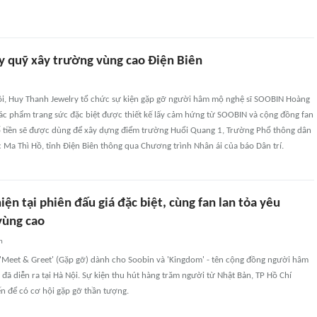
y quỹ xây trường vùng cao Điện Biên
Nội, Huy Thanh Jewelry tổ chức sự kiện gặp gỡ người hâm mộ nghệ sĩ SOOBIN Hoàng
tác phẩm trang sức đặc biệt được thiết kế lấy cảm hứng từ SOOBIN và cộng đồng fan
 tiền sẽ được dùng để xây dựng điểm trường Huổi Quang 1, Trường Phổ thông dân
c Ma Thì Hồ, tỉnh Điện Biên thông qua Chương trình Nhân ái của báo Dân trí.
iện tại phiên đấu giá đặc biệt, cùng fan lan tỏa yêu
vùng cao
n
 'Meet & Greet' (Gặp gỡ) dành cho Soobin và 'Kingdom' - tên cộng đồng người hâm
 đã diễn ra tại Hà Nội. Sự kiện thu hút hàng trăm người từ Nhật Bản, TP Hồ Chí
n để có cơ hội gặp gỡ thần tượng.