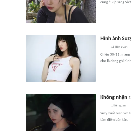
cùng ê-kíp sang Việ
Hình ảnh Suz
18
liên quan
Chiều 30/11, mạng x
cho là đang ghi hình
Không nhận r
1
liên quan
Suzy xuất hiện với 
tâm điểm bàn tán.