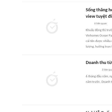
Sống thăng h
view tuyệt đ
6
liên quan
Khuấy động thị trư
Vinhomes Ocean Par
cái tên được nhiều 
lượng, hưởng trọn t
Doanh thu từ
3
liên qu
6 tháng đầu năm, ng
năm trước. Doanh t