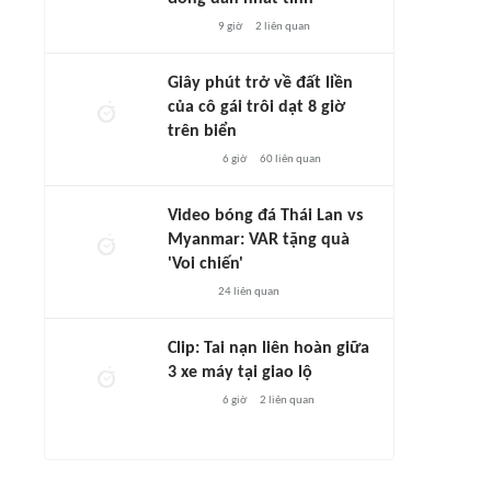
9 giờ
2
liên quan
Giây phút trở về đất liền
của cô gái trôi dạt 8 giờ
trên biển
6 giờ
60
liên quan
Video bóng đá Thái Lan vs
Myanmar: VAR tặng quà
'Voi chiến'
24
liên quan
Clip: Tai nạn liên hoàn giữa
3 xe máy tại giao lộ
6 giờ
2
liên quan