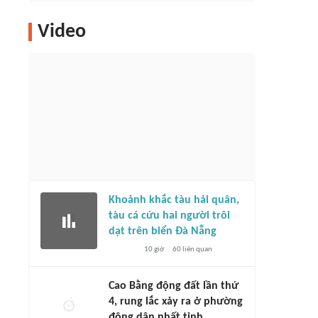
Video
Khoảnh khắc tàu hải quân,
tàu cá cứu hai người trôi
dạt trên biển Đà Nẵng
10 giờ
60
liên quan
Cao Bằng động đất lần thứ
4, rung lắc xảy ra ở phường
đông dân nhất tỉnh