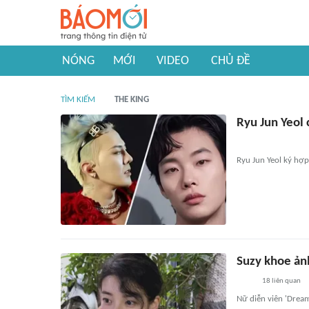
NÓNG
MỚI
VIDEO
CHỦ ĐỀ
TÌM KIẾM
THE KING
Ryu Jun Yeol
Ryu Jun Yeol ký hợ
Suzy khoe ản
18
liên quan
Nữ diễn viên 'Dream