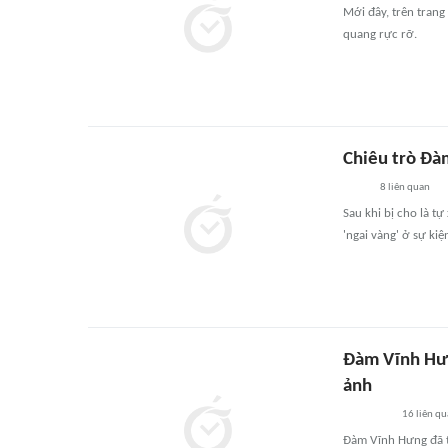
Mới đây, trên tran
quang rực rỡ.
Chiêu trò Đà
8
liên quan
Sau khi bị cho là t
'ngai vàng' ở sự kiệ
Đàm Vĩnh Hưn
ảnh
16
liên qu
Đàm Vĩnh Hưng đã th