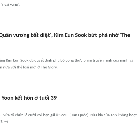
'ngai vàng'.
'Quân vương bất diệt', Kim Eun Sook bứt phá nhờ 'The
tiếng Kim Eun Sook đã quyết định phá bỏ công thức phim truyền hình của mình và
ần nữa với thể loại mới ở The Glory.
e Yoon kết hôn ở tuổi 39
5' vừa tổ chức lễ cưới với bạn gái ở Seoul (Hàn Quốc). Nửa kia của anh không hoạt
i trí.