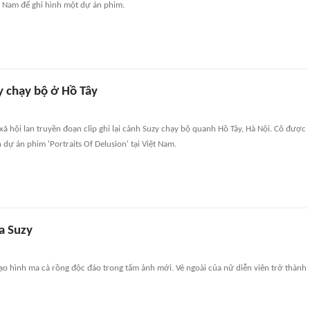
t Nam để ghi hình một dự án phim.
y chạy bộ ở Hồ Tây
ã hội lan truyền đoạn clip ghi lại cảnh Suzy chạy bộ quanh Hồ Tây, Hà Nội. Cô được
 dự án phim 'Portraits Of Delusion' tại Việt Nam.
a Suzy
tạo hình ma cà rồng độc đáo trong tấm ảnh mới. Vẻ ngoài của nữ diễn viên trở thành