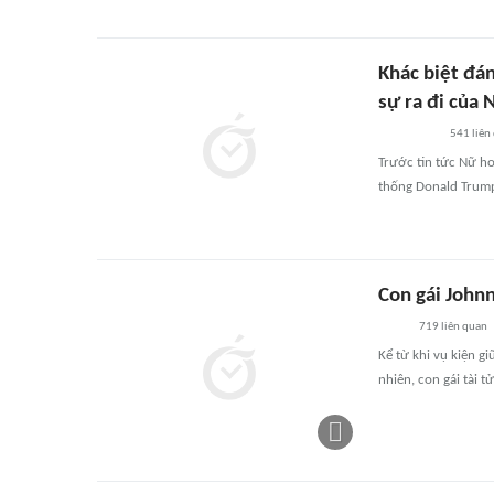
Khác biệt đá
sự ra đi của
541
liên
Trước tin tức Nữ ho
thống Donald Trump
Con gái John
719
liên quan
Kể từ khi vụ kiện g
nhiên, con gái tài 