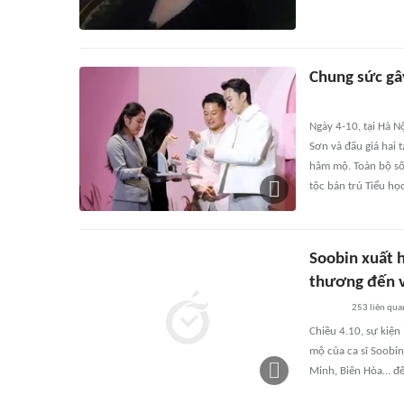
Chung sức gâ
Ngày 4-10, tại Hà 
Sơn và đấu giá hai 
hâm mộ. Toàn bộ số
tộc bán trú Tiểu họ
Soobin xuất h
thương đến 
253
liên qua
Chiều 4.10, sự kiện
mộ của ca sĩ Soobin
Minh, Biên Hòa… đế