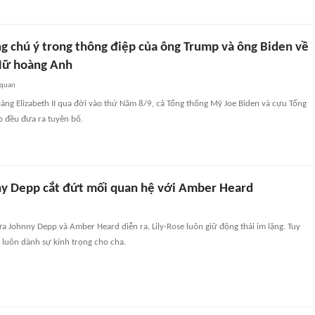
ng chú ý trong thông điệp của ông Trump và ông Biden về
 Nữ hoàng Anh
 quan
àng Elizabeth II qua đời vào thứ Năm 8/9, cả Tổng thống Mỹ Joe Biden và cựu Tổng
 đều đưa ra tuyên bố.
ny Depp cắt đứt mối quan hệ với Amber Heard
iữa Johnny Depp và Amber Heard diễn ra, Lily-Rose luôn giữ động thái im lặng. Tuy
tử luôn dành sự kính trọng cho cha.