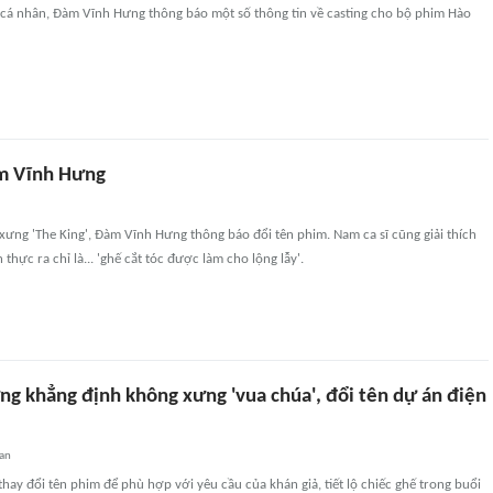
g cá nhân, Đàm Vĩnh Hưng thông báo một số thông tin về casting cho bộ phim Hào
m Vĩnh Hưng
ự xưng 'The King', Đàm Vĩnh Hưng thông báo đổi tên phim. Nam ca sĩ cũng giải thích
n thực ra chỉ là... 'ghế cắt tóc được làm cho lộng lẫy'.
g khẳng định không xưng 'vua chúa', đổi tên dự án điện
an
ay đổi tên phim để phù hợp với yêu cầu của khán giả, tiết lộ chiếc ghế trong buổi