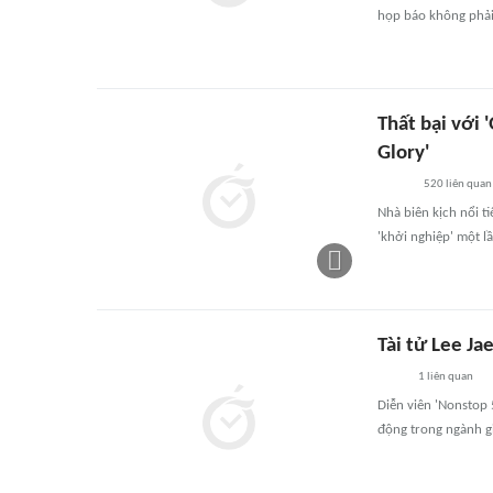
họp báo không phải 
Thất bại với 
Glory'
520
liên quan
Nhà biên kịch nổi 
'khởi nghiệp' một l
Tài tử Lee Ja
1
liên quan
Diễn viên 'Nonstop 
động trong ngành giả