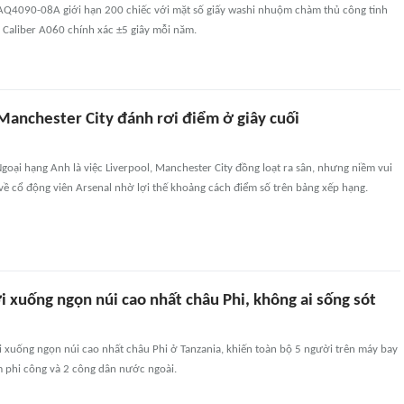
 AQ4090-08A giới hạn 200 chiếc với mặt số giấy washi nhuộm chàm thủ công tinh
 Caliber A060 chính xác ±5 giây mỗi năm.
 Manchester City đánh rơi điểm ở giây cuối
oại hạng Anh là việc Liverpool, Manchester City đồng loạt ra sân, nhưng niềm vui
 về cổ động viên Arsenal nhờ lợi thế khoảng cách điểm số trên bảng xếp hạng.
i xuống ngọn núi cao nhất châu Phi, không ai sống sót
i xuống ngọn núi cao nhất châu Phi ở Tanzania, khiến toàn bộ 5 người trên máy bay
m phi công và 2 công dân nước ngoài.