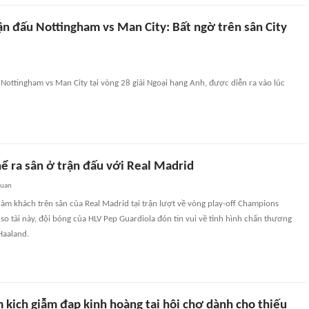
ận đấu Nottingham vs Man City: Bất ngờ trên sân City
Nottingham vs Man City tại vòng 28 giải Ngoại hạng Anh, được diễn ra vào lúc
ể ra sân ở trận đấu với Real Madrid
quan
làm khách trên sân của Real Madrid tại trận lượt về vòng play-off Champions
so tài này, đội bóng của HLV Pep Guardiola đón tin vui về tình hình chấn thương
Haaland.
 kịch giẫm đạp kinh hoàng tại hội chợ dành cho thiếu