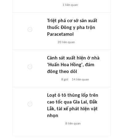
1
liên quan
Triệt phá cơ sở sản xuất
thuốc Đông y pha trộn
Paracetamol
20
liên quan
Cảnh sát xuất hiện ở nhà
'Huấn Hoa Hồng', đám
đông theo dõi
8 giờ
14
liên quan
Loạt ô tô thủng lốp trên
cao tốc qua Gia Lai, Đắk
Lắk, tài xế phát hiện vật
nhọn
8
liên quan