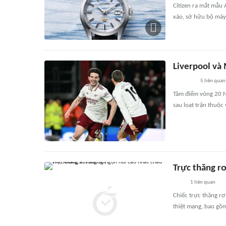
Citizen ra mắt mẫu
xảo, sở hữu bộ máy
Liverpool và
5
liên quan
Tâm điểm vòng 20 Ng
sau loạt trận thuộc
Trực thăng rơ
1
liên quan
Chiếc trực thăng rơ
thiệt mạng, bao gồ