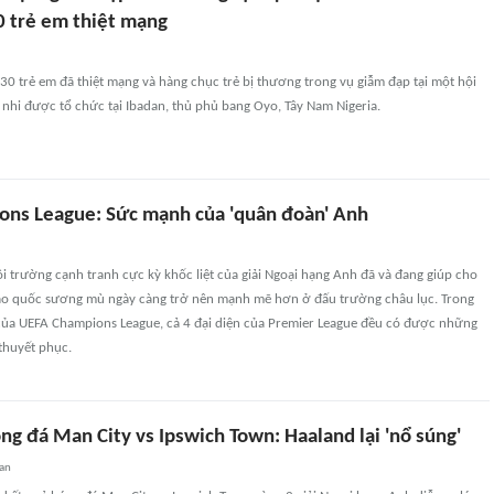
30 trẻ em thiệt mạng
 30 trẻ em đã thiệt mạng và hàng chục trẻ bị thương trong vụ giẫm đạp tại một hội
nhi được tổ chức tại Ibadan, thủ phủ bang Oyo, Tây Nam Nigeria.
ns League: Sức mạnh của 'quân đoàn' Anh
 trường cạnh tranh cực kỳ khốc liệt của giải Ngoại hạng Anh đã và đang giúp cho
ảo quốc sương mù ngày càng trở nên mạnh mẽ hơn ở đấu trường châu lục. Trong
của UEFA Champions League, cả 4 đại diện của Premier League đều có được những
thuyết phục.
g đá Man City vs Ipswich Town: Haaland lại 'nổ súng'
an