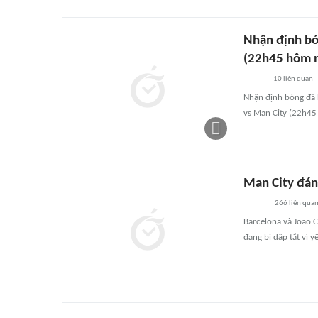
Nhận định bó
(22h45 hôm n
10
liên quan
Nhận định bóng đá L
vs Man City (22h45
Man City đánh
266
liên qua
Barcelona và Joao 
đang bị dập tắt vì y