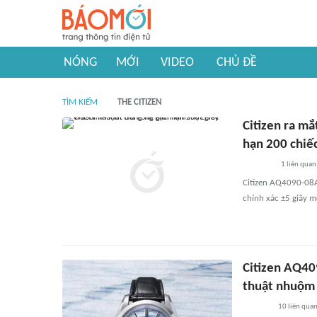
NÓNG
MỚI
VIDEO
CHỦ ĐỀ
TÌM KIẾM
THE CITIZEN
Citizen ra m
hạn 200 chiế
1
liên quan
Citizen AQ4090-08A
chính xác ±5 giây m
Citizen AQ40
thuật nhuộm 
10
liên qua