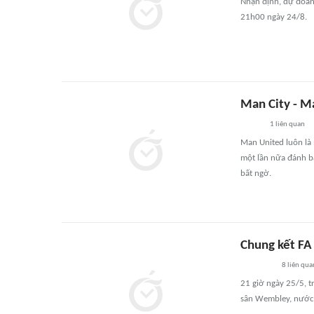
Nhận định, dự đoán 
21h00 ngày 24/8.
Man City - Ma
1
liên quan
Man United luôn là 
một lần nữa đánh bạ
bất ngờ.
Chung kết FA
8
liên qua
21 giờ ngày 25/5, t
sân Wembley, nước A