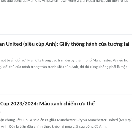
kết quả bóng đá Man City vs Ipswich Town vòng 2 giải Ngoại hạng Anh diễn ra lúc
n United (siêu cúp Anh): Giấy thông hành của tương lai
một bí ẩn đối với Man City trong các trận derby thành phố Manchester. Và nếu họ
i đối thủ của mình trong trận tranh Siêu cúp Anh, thì đó cũng không phải là một
 Cup 2023/2024: Màu xanh chiếm ưu thế
n
rận chung kết Cup FA sẽ diễn ra giữa Manchester City và Manchester United (MU) tại
nh. Đây là trận đấu chính thức khép lại mùa giải của bóng đá Anh.