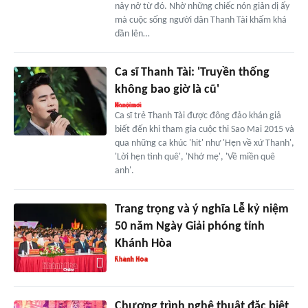
nảy nở từ đó. Nhờ những chiếc nón giản dị ấy
mà cuộc sống người dân Thanh Tài khấm khá
dần lên…
Ca sĩ Thanh Tài: 'Truyền thống
không bao giờ là cũ'
Ca sĩ trẻ Thanh Tài được đông đảo khán giả
biết đến khi tham gia cuộc thi Sao Mai 2015 và
qua những ca khúc 'hit' như 'Hẹn về xứ Thanh',
'Lời hẹn tình quê', 'Nhớ mẹ', 'Về miền quê
anh'.
Trang trọng và ý nghĩa Lễ kỷ niệm
50 năm Ngày Giải phóng tỉnh
Khánh Hòa
Chương trình nghệ thuật đặc biệt