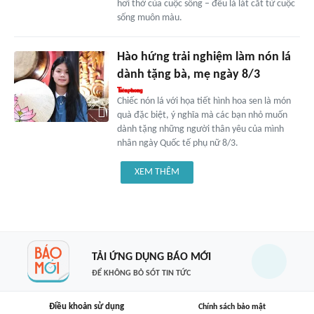
hơi thở của cuộc sống – đều là lát cắt từ cuộc
sống muôn màu.
Hào hứng trải nghiệm làm nón lá
dành tặng bà, mẹ ngày 8/3
Chiếc nón lá với họa tiết hình hoa sen là món
quà đặc biệt, ý nghĩa mà các bạn nhỏ muốn
dành tặng những người thân yêu của mình
nhân ngày Quốc tế phụ nữ 8/3.
XEM THÊM
TẢI ỨNG DỤNG BÁO MỚI
ĐỂ KHÔNG BỎ SÓT TIN TỨC
Điều khoản sử dụng
Chính sách bảo mật