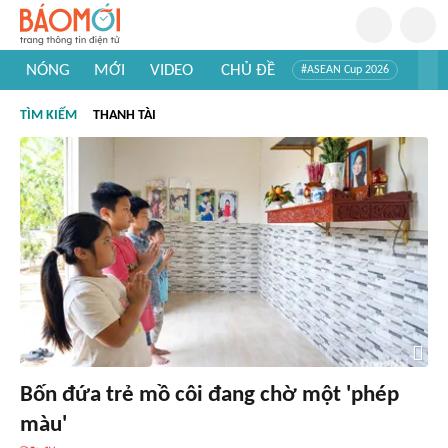
NÓNG
MỚI
VIDEO
CHỦ ĐỀ
#ASEAN Cup 2026
#Trí tuệ nhân tạo
#Mỹ - Iran
#Khám phá Việt Nam
TÌM KIẾM
THANH TÀI
#Khám phá thế giới
Bốn đứa trẻ mồ côi đang chờ một 'phép
màu'