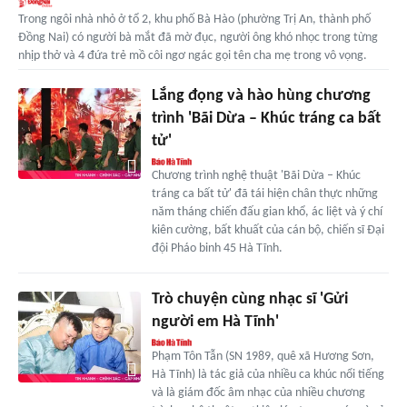
Trong ngôi nhà nhỏ ở tổ 2, khu phố Bà Hào (phường Trị An, thành phố
Đồng Nai) có người bà mắt đã mờ đục, người ông khó nhọc trong từng
nhịp thở và 4 đứa trẻ mồ côi ngơ ngác gọi tên cha mẹ trong vô vọng.
Lắng đọng và hào hùng chương
trình 'Bãi Dừa – Khúc tráng ca bất
tử'
Chương trình nghệ thuật 'Bãi Dừa – Khúc
tráng ca bất tử' đã tái hiện chân thực những
năm tháng chiến đấu gian khổ, ác liệt và ý chí
kiên cường, bất khuất của cán bộ, chiến sĩ Đại
đội Pháo binh 45 Hà Tĩnh.
Trò chuyện cùng nhạc sĩ 'Gửi
người em Hà Tĩnh'
Phạm Tôn Tẫn (SN 1989, quê xã Hương Sơn,
Hà Tĩnh) là tác giả của nhiều ca khúc nổi tiếng
và là giám đốc âm nhạc của nhiều chương