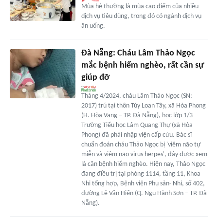
Mùa hè thường là mùa cao điểm của nhiều
dịch vụ tiêu dùng, trong đó có ngành dịch vụ
ăn uống.
Đà Nẵng: Cháu Lâm Thảo Ngọc
mắc bệnh hiểm nghèo, rất cần sự
giúp đỡ
Tháng 4/2024, cháu Lâm Thảo Ngọc (SN:
2017) trú tại thôn Túy Loan Tây, xã Hòa Phong
(H. Hòa Vang – TP. Đà Nẵng), học lớp 1/3
Trường Tiểu học Lâm Quang Thự (xã Hòa
Phong) đã phải nhập viện cấp cứu. Bác sĩ
chuẩn đoán cháu Thảo Ngọc bị 'viêm não tự
miễn và viêm não virus herpes', đây được xem
là căn bệnh hiểm nghèo. Hiện nay, Thảo Ngọc
đang điều trị tại phòng 1114, tầng 11, Khoa
Nhi tổng hợp, Bệnh viện Phụ sản- Nhi, số 402,
đường Lê Văn Hiến (Q. Ngũ Hành Sơn – TP. Đà
Nẵng).