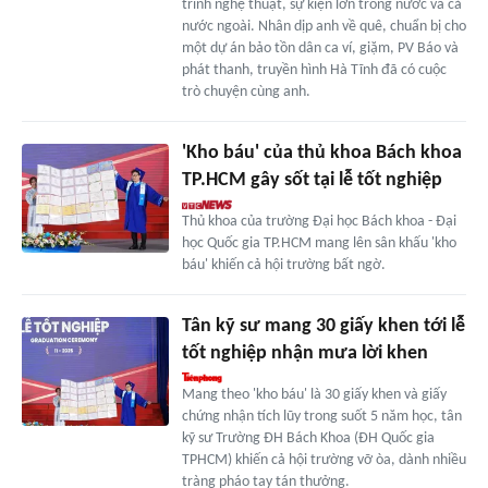
trình nghệ thuật, sự kiện lớn trong nước và cả
nước ngoài. Nhân dịp anh về quê, chuẩn bị cho
một dự án bảo tồn dân ca ví, giặm, PV Báo và
phát thanh, truyền hình Hà Tĩnh đã có cuộc
trò chuyện cùng anh.
'Kho báu' của thủ khoa Bách khoa
TP.HCM gây sốt tại lễ tốt nghiệp
Thủ khoa của trường Đại học Bách khoa - Đại
học Quốc gia TP.HCM mang lên sân khấu 'kho
báu' khiến cả hội trường bất ngờ.
Tân kỹ sư mang 30 giấy khen tới lễ
tốt nghiệp nhận mưa lời khen
Mang theo 'kho báu' là 30 giấy khen và giấy
chứng nhận tích lũy trong suốt 5 năm học, tân
kỹ sư Trường ĐH Bách Khoa (ĐH Quốc gia
TPHCM) khiến cả hội trường vỡ òa, dành nhiều
tràng pháo tay tán thưởng.