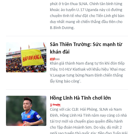
phút ở trận thua SLNA. Chính tân binh từng
khoác áo tuyển U.17 Uganda này có đường
chuyền tinh tế như đặt cho Tiến Linh ghi bàn
duy nhất mang về chiến thắng đầu tiên cho
B.Bình Dương.
Sân Thiên Trường: Sức mạnh từ
khán đài
Khán giả thành Nam đang tự tin khi đón tiếp
thầy, trò HLV Kiatisak với khẩu hiệu 'Khai mạc
V.League tưng bừng/Nam Định chiến thắng
lẫy lừng báo công'.
Hồng Lĩnh Hà Tĩnh chơi lớn
Cùng với các CLB: Hải Phòng, SLNA và Nam
Định, Hồng Lĩnh Hà Tĩnh năm nay cũng có nhà
tài trợ mới và chuyển giao quyền điều hành
cho Tập đoàn Hoành Sơn. Do vậy, dù mất 2
ngôi sao tuyển thủ quốc gia: tiền đạo Tuấn Hải