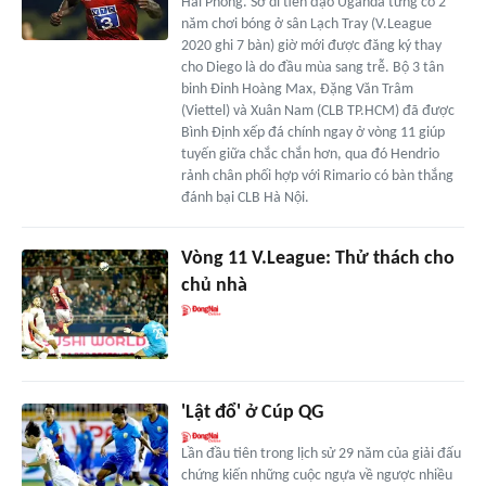
Hải Phòng. Sở dĩ tiền đạo Uganda từng có 2
năm chơi bóng ở sân Lạch Tray (V.League
2020 ghi 7 bàn) giờ mới được đăng ký thay
cho Diego là do đầu mùa sang trễ. Bộ 3 tân
binh Đinh Hoàng Max, Đặng Văn Trâm
(Viettel) và Xuân Nam (CLB TP.HCM) đã được
Bình Định xếp đá chính ngay ở vòng 11 giúp
tuyến giữa chắc chắn hơn, qua đó Hendrio
rảnh chân phối hợp với Rimario có bàn thắng
đánh bại CLB Hà Nội.
Vòng 11 V.League: Thử thách cho
chủ nhà
'Lật đổ' ở Cúp QG
Lần đầu tiên trong lịch sử 29 năm của giải đấu
chứng kiến những cuộc ngựa về ngược nhiều