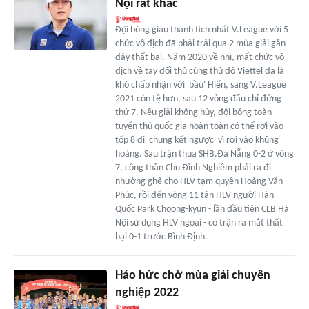
Nội rất khác
Đội bóng giàu thành tích nhất V.League với 5
chức vô địch đã phải trải qua 2 mùa giải gần
đây thất bại. Năm 2020 về nhì, mất chức vô
địch về tay đối thủ cùng thủ đô Viettel đã là
khó chấp nhận với 'bầu' Hiển, sang V.League
2021 còn tệ hơn, sau 12 vòng đấu chỉ đứng
thứ 7. Nếu giải không hủy, đội bóng toàn
tuyển thủ quốc gia hoàn toàn có thể rơi vào
tốp 8 đi 'chung kết ngược' vì rơi vào khủng
hoảng. Sau trận thua SHB.Đà Nẵng 0-2 ở vòng
7, công thần Chu Đình Nghiêm phải ra đi
nhường ghế cho HLV tạm quyền Hoàng Văn
Phúc, rồi đến vòng 11 tân HLV người Hàn
Quốc Park Choong-kyun - lần đầu tiên CLB Hà
Nội sử dụng HLV ngoại - có trận ra mắt thất
bại 0-1 trước Bình Định.
Háo hức chờ mùa giải chuyên
nghiệp 2022