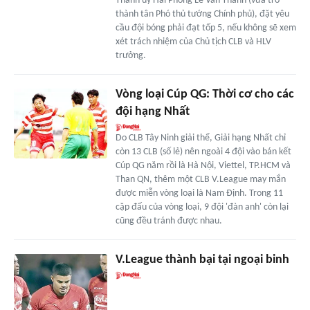
Thành ủy Hải Phòng Lê Văn Thành (vừa trở
thành tân Phó thủ tướng Chính phủ), đặt yêu
cầu đội bóng phải đạt tốp 5, nếu không sẽ xem
xét trách nhiệm của Chủ tịch CLB và HLV
trưởng.
Vòng loại Cúp QG: Thời cơ cho các
đội hạng Nhất
Do CLB Tây Ninh giải thể, Giải hạng Nhất chỉ
còn 13 CLB (số lẻ) nên ngoài 4 đội vào bán kết
Cúp QG năm rồi là Hà Nội, Viettel, TP.HCM và
Than QN, thêm một CLB V.League may mắn
được miễn vòng loại là Nam Định. Trong 11
cặp đấu của vòng loại, 9 đội 'đàn anh' còn lại
cũng đều tránh được nhau.
V.League thành bại tại ngoại binh