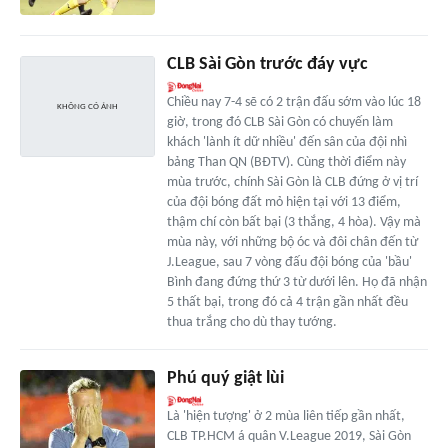
CLB Sài Gòn trước đáy vực
Chiều nay 7-4 sẽ có 2 trận đấu sớm vào lúc 18
giờ, trong đó CLB Sài Gòn có chuyến làm
khách 'lành ít dữ nhiều' đến sân của đội nhì
bảng Than QN (BĐTV). Cùng thời điểm này
mùa trước, chính Sài Gòn là CLB đứng ở vị trí
của đội bóng đất mỏ hiện tại với 13 điểm,
thậm chí còn bất bại (3 thắng, 4 hòa). Vậy mà
mùa này, với những bộ óc và đôi chân đến từ
J.League, sau 7 vòng đấu đội bóng của 'bầu'
Bình đang đứng thứ 3 từ dưới lên. Họ đã nhận
5 thất bại, trong đó cả 4 trận gần nhất đều
thua trắng cho dù thay tướng.
Phú quý giật lùi
Là 'hiện tượng' ở 2 mùa liên tiếp gần nhất,
CLB TP.HCM á quân V.League 2019, Sài Gòn