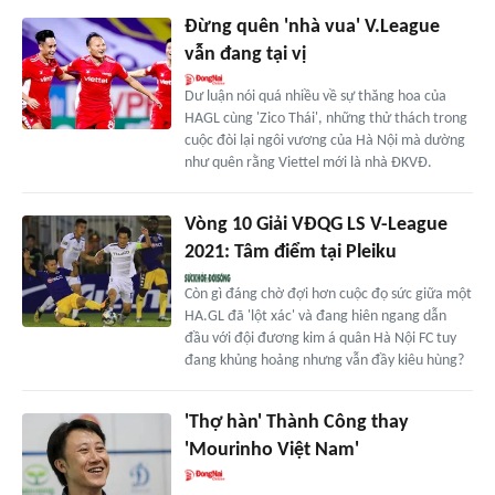
Đừng quên 'nhà vua' V.League
vẫn đang tại vị
Dư luận nói quá nhiều về sự thăng hoa của
HAGL cùng 'Zico Thái', những thử thách trong
cuộc đòi lại ngôi vương của Hà Nội mà dường
như quên rằng Viettel mới là nhà ĐKVĐ.
Vòng 10 Giải VĐQG LS V-League
2021: Tâm điểm tại Pleiku
Còn gì đáng chờ đợi hơn cuộc đọ sức giữa một
HA.GL đã 'lột xác' và đang hiên ngang dẫn
đầu với đội đương kim á quân Hà Nội FC tuy
đang khủng hoảng nhưng vẫn đầy kiêu hùng?
'Thợ hàn' Thành Công thay
'Mourinho Việt Nam'