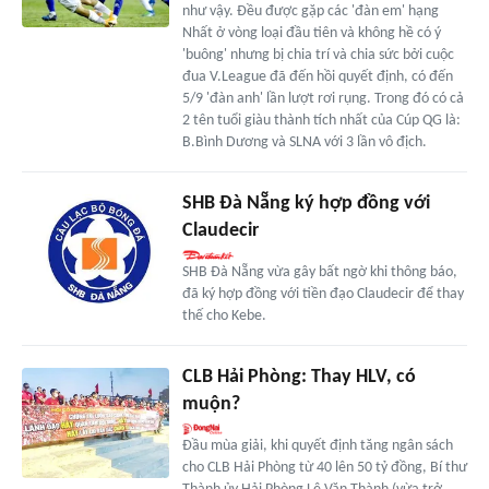
như vậy. Đều được gặp các 'đàn em' hạng
Nhất ở vòng loại đầu tiên và không hề có ý
'buông' nhưng bị chia trí và chia sức bởi cuộc
đua V.League đã đến hồi quyết định, có đến
5/9 'đàn anh' lần lượt rơi rụng. Trong đó có cả
2 tên tuổi giàu thành tích nhất của Cúp QG là:
B.Bình Dương và SLNA với 3 lần vô địch.
SHB Đà Nẵng ký hợp đồng với
Claudecir
SHB Đà Nẵng vừa gây bất ngờ khi thông báo,
đã ký hợp đồng với tiền đạo Claudecir để thay
thế cho Kebe.
CLB Hải Phòng: Thay HLV, có
muộn?
Đầu mùa giải, khi quyết định tăng ngân sách
cho CLB Hải Phòng từ 40 lên 50 tỷ đồng, Bí thư