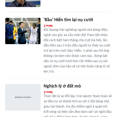
'Bầu' Hiển tìm lại nụ cười
Khi Quang Hải nghiêng người sửa bóng điệu
nghệ vào góc xa cầu môn đội Than QN nhân
đôi cách biệt bàn thắng cho CLB Hà Nội, lần
đầu tiên sau 3 trận đấu người ta thấy nụ cười
trở lại trên môi 'bầu' Hiển. 5 phút sau thì ông
không còn kìm nén được cảm xúc, đứng bật
dậy và nụ cười tươi hơn rất nhiều sau cú sút
ngoài 20m của hậu vệ Lê Văn Xuân nâng tỷ số
lên 3-0.
Nghịch lý ở đất mỏ
Than QN là sự đối lập, trái ngược hoàn toàn về
sự đầu tư và thành tích so với 2 đội bóng nhà
giàu Sài thành. Họ đã chiếm ngôi á quân tới
6/8 vòng và hiện vẫn đeo bám sát rạt ngôi đầu