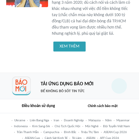
hạng 3 năm 2020; dù cách nói và cách làm có
khác nhau nhưng với việc đổ tiền không tiếc
tay (chắc chắn mùa này không dưới 100 tỷ
đồng/CLB) cả hai đại diện bóng đá TP.HCM
đều tham vọng làm được nhiều hơn thế.
Nhưng nghịch lý, phú quý lại giật lùi.
XEM THÊM
TẢI ỨNG DỤNG BÁO MỚI
ĐỂ KHÔNG BỎ SÓT TIN TỨC
Điều khoản sử dụng
Chính sách bảo mật
Ukraine
Liên Bang Nga
Iran
Doanh Nghiệp
Malaysia
Năm
Myanmar
Indonesia
Kim Sang-Sik
Chủ Tịch Quốc Hội
Mũi Nghê
Đội Tuyển Việt Nam
Trần Thanh Mẫn
Campuchia
Đình Bắc
Triệu Thị Tâm
ASEAN Cup 2026
ASEAN Cup
Cảnh Sát Kinh Tế
Tô Lâm
ASEAN
AFF Cup 2026