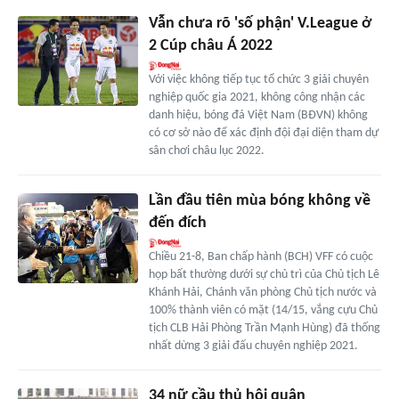
Vẫn chưa rõ 'số phận' V.League ở
2 Cúp châu Á 2022
Với việc không tiếp tục tổ chức 3 giải chuyên
nghiệp quốc gia 2021, không công nhận các
danh hiệu, bóng đá Việt Nam (BĐVN) không
có cơ sở nào để xác định đội đại diện tham dự
sân chơi châu lục 2022.
Lần đầu tiên mùa bóng không về
đến đích
Chiều 21-8, Ban chấp hành (BCH) VFF có cuộc
họp bất thường dưới sự chủ trì của Chủ tịch Lê
Khánh Hải, Chánh văn phòng Chủ tịch nước và
100% thành viên có mặt (14/15, vắng cựu Chủ
tịch CLB Hải Phòng Trần Mạnh Hùng) đã thống
nhất dừng 3 giải đấu chuyên nghiệp 2021.
34 nữ cầu thủ hội quân