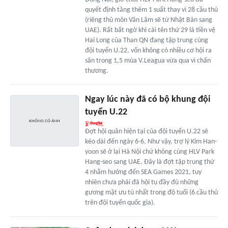
quyết định tăng thêm 1 suất thay vì 28 cầu thủ
(riêng thủ môn Văn Lâm sẽ từ Nhật Bản sang
UAE). Rất bất ngờ khi cái tên thứ 29 là tiền vệ
Hai Long của Than QN đang tập trung cùng
đội tuyển U.22, vốn không có nhiều cơ hội ra
sân trong 1,5 mùa V.Leagua vừa qua vì chấn
thương.
Ngay lúc này đã có bộ khung đội
tuyển U.22
Đợt hội quân hiện tại của đội tuyển U.22 sẽ
kéo dài đến ngày 6-6. Như vậy, trợ lý Kim Han-
yoon sẽ ở lại Hà Nội chứ không cùng HLV Park
Hang-seo sang UAE. Đây là đợt tập trung thứ
4 nhằm hướng đến SEA Games 2021, tuy
nhiên chưa phải đã hội tụ đầy đủ những
gương mặt ưu tú nhất trong độ tuổi (6 cầu thủ
trên đội tuyển quốc gia).