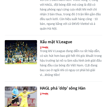
với chỉ 1 điểm kém hơn. Trước vòng 9, cùng
với HAGL, đội bóng đất mỏ cũng là đội có
hàng phòng ngự cứng cựa nhất khi mới chỉ
nhận 3 bàn thua, trong đó 3 trận liền gần đây
đều sạch lưới. Còn hiệu suất hàng công - 10
bàn, ngang bằng với cả ĐKVĐ Viettel và á
quân Hà Nội.
Xấu mặt V.League
Trong khi V.League đang diễn ra rất hấp dẫn,
có sức hút hơn bao giờ hết thì góc khuất trong
hậu trường lại nổ ra làm xấu hình ảnh giải đấu
hàng đầu của bóng đá Việt Nam. CLB đang
bay cao ở ngôi nhì có nguy cơ phải bỏ giải
vì...không tiền!
HAGL phá 'dớp' sông Hàn