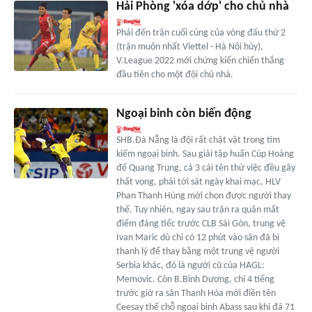
Hải Phòng 'xóa dớp' cho chủ nhà
Phải đến trận cuối cùng của vòng đấu thứ 2
(trận muộn nhất Viettel - Hà Nội hủy),
V.League 2022 mới chứng kiến chiến thắng
đầu tiên cho một đội chủ nhà.
Ngoại binh còn biến động
SHB.Đà Nẵng là đội rất chật vật trong tìm
kiếm ngoại binh. Sau giải tập huấn Cúp Hoàng
đế Quang Trung, cả 3 cái tên thử việc đều gây
thất vọng, phải tới sát ngày khai mạc, HLV
Phan Thanh Hùng mới chọn được người thay
thế. Tuy nhiên, ngay sau trận ra quân mất
điểm đáng tiếc trước CLB Sài Gòn, trung vệ
Ivan Maric dù chỉ có 12 phút vào sân đã bị
thanh lý để thay bằng một trung vệ người
Serbia khác, đó là người cũ của HAGL:
Memovic. Còn B.Bình Dương, chỉ 4 tiếng
trước giờ ra sân Thanh Hóa mới điền tên
Ceesay thế chỗ ngoại binh Abass sau khi đá 71