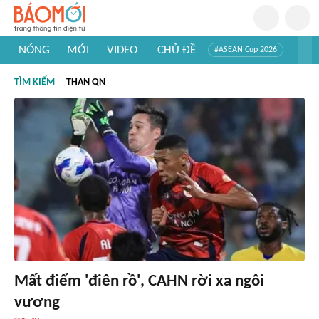
NÓNG
MỚI
VIDEO
CHỦ ĐỀ
#ASEAN Cup 2026
#Trí tuệ nhân tạo
#Mỹ - Iran
#Khám phá Việt Nam
TÌM KIẾM
THAN QN
#Khám phá thế giới
Mất điểm 'điên rồ', CAHN rời xa ngôi
vương