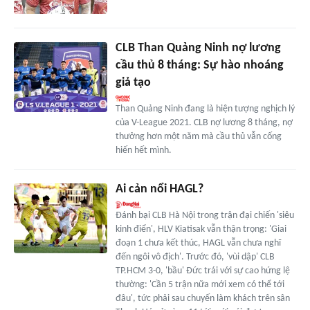
CLB Than Quảng Ninh nợ lương
cầu thủ 8 tháng: Sự hào nhoáng
giả tạo
Than Quảng Ninh đang là hiện tượng nghịch lý
của V-League 2021. CLB nợ lương 8 tháng, nợ
thưởng hơn một năm mà cầu thủ vẫn cống
hiến hết mình.
Ai cản nổi HAGL?
Đánh bại CLB Hà Nội trong trận đại chiến 'siêu
kinh điển', HLV Kiatisak vẫn thận trọng: 'Giai
đoạn 1 chưa kết thúc, HAGL vẫn chưa nghĩ
đến ngôi vô địch'. Trước đó, 'vùi dập' CLB
TP.HCM 3-0, 'bầu' Đức trái với sự cao hứng lệ
thường: 'Cần 5 trận nữa mới xem có thể tới
đâu', tức phải sau chuyến làm khách trên sân