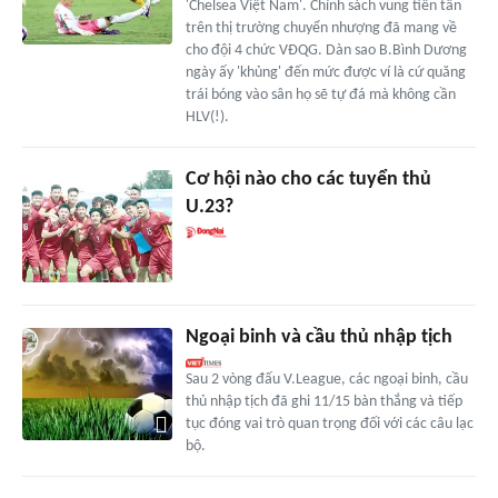
'Chelsea Việt Nam'. Chính sách vung tiền tấn
trên thị trường chuyển nhượng đã mang về
cho đội 4 chức VĐQG. Dàn sao B.Bình Dương
ngày ấy 'khủng' đến mức được ví là cứ quăng
trái bóng vào sân họ sẽ tự đá mà không cần
HLV(!).
Cơ hội nào cho các tuyển thủ
U.23?
Ngoại binh và cầu thủ nhập tịch
Sau 2 vòng đấu V.League, các ngoại binh, cầu
thủ nhập tịch đã ghi 11/15 bàn thắng và tiếp
tục đóng vai trò quan trọng đối với các câu lạc
bộ.