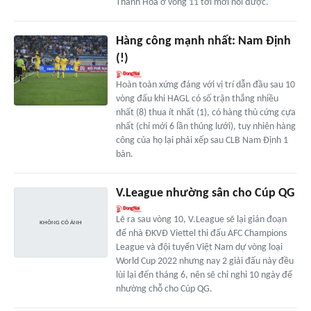
Thanh Hóa ở vòng 11 tới mới nói được.
Hàng công mạnh nhất: Nam Định
(!)
Hoàn toàn xứng đáng với vị trí dẫn đầu sau 10
vòng đấu khi HAGL có số trận thắng nhiều
nhất (8) thua ít nhất (1), có hàng thủ cứng cựa
nhất (chỉ mới 6 lần thủng lưới), tuy nhiên hàng
công của họ lại phải xếp sau CLB Nam Định 1
bàn.
V.League nhường sân cho Cúp QG
Lẽ ra sau vòng 10, V.League sẽ lại gián đoạn
để nhà ĐKVĐ Viettel thi đấu AFC Champions
League và đội tuyển Việt Nam dự vòng loại
World Cup 2022 nhưng nay 2 giải đấu này đều
lùi lại đến tháng 6, nên sẽ chỉ nghỉ 10 ngày để
nhường chỗ cho Cúp QG.