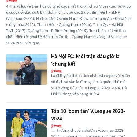
4-4 là kỷ lục về trận hòa có tỷ số cao nhất trong lịch sử V.League. Từng có
6 cuộc đối đầu có 8 bàn thắng chia đều cho 2 đội: Bình Định - SLNA
(V.League 2004); Hà Nội T&T Quảng Nam, Đồng Tâm Long An - Đồng Nai
(cùng mùa 2015); Thanh Hóa - Quảng Nam (2016); Than QN - Hà Nội
T&T (2017); Quảng Nam - B.Bình Dương (2018). Tuy nhiên, xét về tính
chất 'điên rồ' phải kể đến trận CAHN - Quảng Nam ở vòng 13 V.League
2024-2025 vừa qua.
Hà Nội FC: Mỗi trận đấu giờ là
'chung kết'
Là CLB giàu thành tích nhất V.League với 6 lần
vô địch và vẫn là đương kim á quân, thế mà
sau 9 vòng đấu của V.League 2023-2024, Hà
Nội FC đang xếp hạng 10/14.
Tốp 10 'bom tấn' V.League 2023-
2024
Thị trường chuyển nhượng V.League 2023-
2024 rất nhộn nhịp, với hàng loạt 'bom tấn'