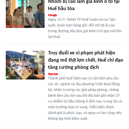
Nhóm bị cáo làm giả kính ô tô tại
Huế hầu tòa
Ngày 15/7, TAND TP Huế tuyên án vụ 'Sản
xuất, buôn bán hàng giả' đối với 06 bị cáo
trong đường dây làm giả kính ô tô quy mô lớn
tại Huế.
Truy đuổi xe vi phạm phát hiện
đang mổ thịt lợn chết, Huế chỉ đạo
tăng cường phòng dịch
Thành phố Huế hôm nay có văn bản yêu cầu
các sở, ngành và địa phương triển khai đồng
bộ, khẩn trương các giải pháp phòng, chống
bệnh liên cầu lợn sau khi địa bàn ghi nhận 27
ca nhiễm từ đầu tháng 6 đến nay, trong đó có
một trường hợp tử vong. Diễn biến được
đánh giá là phức tạp, có nguy cơ lan rộng nếu
không kịp thời kiểm soát.