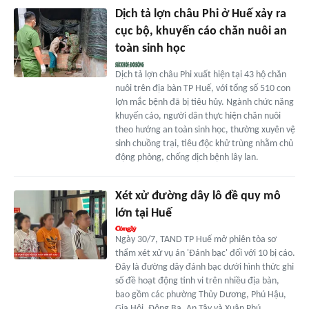
Dịch tả lợn châu Phi ở Huế xảy ra
cục bộ, khuyến cáo chăn nuôi an
toàn sinh học
Dịch tả lợn châu Phi xuất hiện tại 43 hộ chăn
nuôi trên địa bàn TP Huế, với tổng số 510 con
lợn mắc bệnh đã bị tiêu hủy. Ngành chức năng
khuyến cáo, người dân thực hiện chăn nuôi
theo hướng an toàn sinh học, thường xuyên vệ
sinh chuồng trại, tiêu độc khử trùng nhằm chủ
động phòng, chống dịch bệnh lây lan.
Xét xử đường dây lô đề quy mô
lớn tại Huế
Ngày 30/7, TAND TP Huế mở phiên tòa sơ
thẩm xét xử vụ án 'Đánh bạc' đối với 10 bị cáo.
Đây là đường dây đánh bạc dưới hình thức ghi
số đề hoạt động tinh vi trên nhiều địa bàn,
bao gồm các phường Thủy Dương, Phú Hậu,
Gia Hội, Đông Ba, An Tây và Xuân Phú.