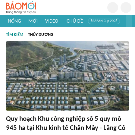
NÓNG
MỚI
VIDEO
CHỦ ĐỀ
#ASEAN Cup 2026
#Trí tuệ nhân tạo
#Mỹ - Iran
#Khám phá Việt Nam
TÌM KIẾM
THỦY DƯƠNG
#Khám phá thế giới
Quy hoạch Khu công nghiệp số 5 quy mô
945 ha tại Khu kinh tế Chân Mây - Lăng Cô