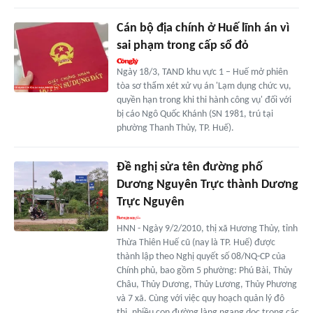
Cán bộ địa chính ở Huế lĩnh án vì
sai phạm trong cấp sổ đỏ
Ngày 18/3, TAND khu vực 1 – Huế mở phiên
tòa sơ thẩm xét xử vụ án 'Lạm dụng chức vụ,
quyền hạn trong khi thi hành công vụ' đối với
bị cáo Ngô Quốc Khánh (SN 1981, trú tại
phường Thanh Thủy, TP. Huế).
Đề nghị sửa tên đường phố
Dương Nguyên Trực thành Dương
Trực Nguyên
HNN - Ngày 9/2/2010, thị xã Hương Thủy, tỉnh
Thừa Thiên Huế cũ (nay là TP. Huế) được
thành lập theo Nghị quyết số 08/NQ-CP của
Chính phủ, bao gồm 5 phường: Phú Bài, Thủy
Châu, Thủy Dương, Thủy Lương, Thủy Phương
và 7 xã. Cùng với việc quy hoạch quản lý đô
thị, nhiều con đường làng ngang dọc trong các