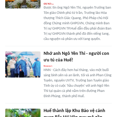
Được tin ông Ngô Yên Thi, nguyên Trưởng ban
Tôn giáo Chính phủ từ trần, Trưởng lão Hòa
thượng Thích Giác Quang, Phó Pháp chủ Hội
đồng Chứng minh GHPGVN, Chứng minh Ban
Trị sự GHPGVN TP.Huế dẫn đầu phái đoàn Ban
Trị sự GHPGVN thành phố đã đến viếng tang,
cầu nguyện và phân ưu với tang quyến.
Nhớ anh Ngô Yên Thi - người con
ưu tú của Huế!
HNN - Cách đây hơn hai tháng, vào một buổi
sáng bình yên và an lành, tôi và anh Phan Công
Tuyên, nguyên UVTV, Trưởng ban Tuyên giáo
Tỉnh ủy có cuộc 'hầu chuyện' với anh Ngô Yên
Thi tại quán cà phê nằm trên đường Phan
Đình Phùng, thành phố Huế.
Huế thành lập Khu Bảo vệ cảnh