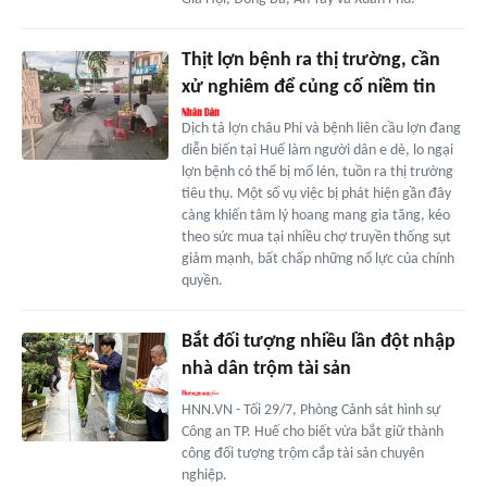
Thịt lợn bệnh ra thị trường, cần
xử nghiêm để củng cố niềm tin
Dịch tả lợn châu Phi và bệnh liên cầu lợn đang
diễn biến tại Huế làm người dân e dè, lo ngại
lợn bệnh có thể bị mổ lén, tuồn ra thị trường
tiêu thụ. Một số vụ việc bị phát hiện gần đây
càng khiến tâm lý hoang mang gia tăng, kéo
theo sức mua tại nhiều chợ truyền thống sụt
giảm mạnh, bất chấp những nổ lực của chính
quyền.
Bắt đối tượng nhiều lần đột nhập
nhà dân trộm tài sản
HNN.VN - Tối 29/7, Phòng Cảnh sát hình sự
Công an TP. Huế cho biết vừa bắt giữ thành
công đối tượng trộm cắp tài sản chuyên
nghiệp.