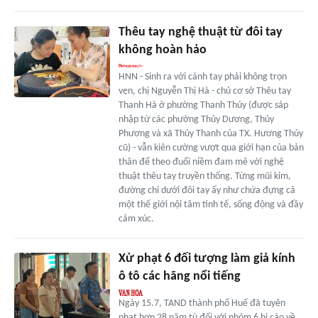
Thêu tay nghệ thuật từ đôi tay
không hoàn hảo
HNN - Sinh ra với cánh tay phải không trọn
vẹn, chị Nguyễn Thị Hà - chủ cơ sở Thêu tay
Thanh Hà ở phường Thanh Thủy (được sáp
nhập từ các phường Thủy Dương, Thủy
Phương và xã Thủy Thanh của TX. Hương Thủy
cũ) - vẫn kiên cường vượt qua giới hạn của bản
thân để theo đuổi niềm đam mê với nghệ
thuật thêu tay truyền thống. Từng mũi kim,
đường chỉ dưới đôi tay ấy như chứa đựng cả
một thế giới nội tâm tinh tế, sống động và đầy
cảm xúc.
Xử phạt 6 đối tượng làm giả kính
ô tô các hãng nổi tiếng
Ngày 15.7, TAND thành phố Huế đã tuyên
phạt hơn 28 năm tù đối với nhóm 6 bị cáo về