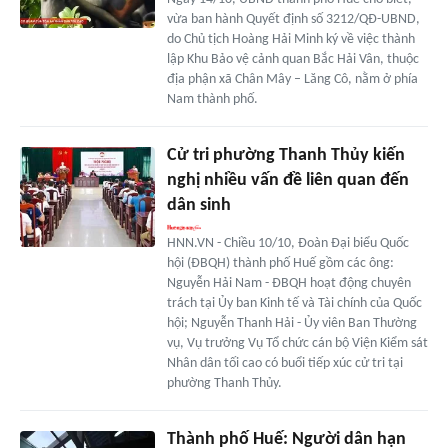
vừa ban hành Quyết định số 3212/QĐ-UBND,
do Chủ tịch Hoàng Hải Minh ký về việc thành
lập Khu Bảo vệ cảnh quan Bắc Hải Vân, thuộc
địa phận xã Chân Mây – Lăng Cô, nằm ở phía
Nam thành phố.
Cử tri phường Thanh Thủy kiến
nghị nhiều vấn đề liên quan đến
dân sinh
HNN.VN - Chiều 10/10, Đoàn Đại biểu Quốc
hội (ĐBQH) thành phố Huế gồm các ông:
Nguyễn Hải Nam - ĐBQH hoạt động chuyên
trách tại Ủy ban Kinh tế và Tài chính của Quốc
hội; Nguyễn Thanh Hải - Ủy viên Ban Thường
vụ, Vụ trưởng Vụ Tổ chức cán bộ Viện Kiểm sát
Nhân dân tối cao có buổi tiếp xúc cử tri tại
phường Thanh Thủy.
Thành phố Huế: Người dân hạn