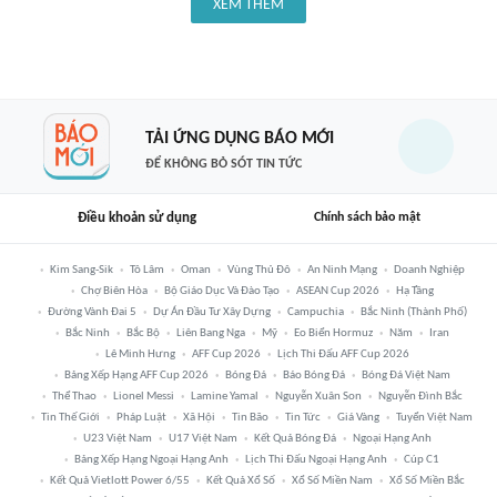
XEM THÊM
TẢI ỨNG DỤNG BÁO MỚI
ĐỂ KHÔNG BỎ SÓT TIN TỨC
Điều khoản sử dụng
Chính sách bảo mật
Kim Sang-Sik
Tô Lâm
Oman
Vùng Thủ Đô
An Ninh Mạng
Doanh Nghiệp
Chợ Biên Hòa
Bộ Giáo Dục Và Đào Tạo
ASEAN Cup 2026
Hạ Tầng
Đường Vành Đai 5
Dự Án Đầu Tư Xây Dựng
Campuchia
Bắc Ninh (thành Phố)
Bắc Ninh
Bắc Bộ
Liên Bang Nga
Mỹ
Eo Biển Hormuz
Năm
Iran
Lê Minh Hưng
AFF Cup 2026
Lịch Thi Đấu AFF Cup 2026
Bảng Xếp Hạng AFF Cup 2026
Bóng Đá
Báo Bóng Đá
Bóng Đá Việt Nam
Thể Thao
Lionel Messi
Lamine Yamal
Nguyễn Xuân Son
Nguyễn Đình Bắc
Tin Thế Giới
Pháp Luật
Xã Hội
Tin Bão
Tin Tức
Giá Vàng
Tuyển Việt Nam
U23 Việt Nam
U17 Việt Nam
Kết Quả Bóng Đá
Ngoại Hạng Anh
Bảng Xếp Hạng Ngoại Hạng Anh
Lịch Thi Đấu Ngoại Hạng Anh
Cúp C1
Kết Quả Vietlott Power 6/55
Kết Quả Xổ Số
Xổ Số Miền Nam
Xổ Số Miền Bắc