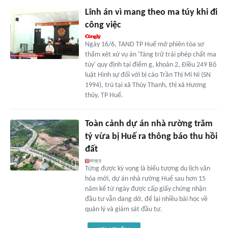
Lĩnh án vì mang theo ma túy khi đi
công việc
Ngày 16/6, TAND TP Huế mở phiên tòa sơ
thẩm xét xử vụ án 'Tàng trữ trái phép chất ma
túy' quy định tại điểm g, khoản 2, Điều 249 Bộ
luật Hình sự đối với bị cáo Trần Thị Mi Ni (SN
1994), trú tại xã Thủy Thanh, thị xã Hương
thủy, TP Huế.
Toàn cảnh dự án nhà rường trăm
tỷ vừa bị Huế ra thông báo thu hồi
đất
Từng được kỳ vọng là biểu tượng du lịch văn
hóa mới, dự án nhà rường Huế sau hơn 15
năm kể từ ngày được cấp giấy chứng nhận
đầu tư vẫn dang dở, để lại nhiều bài học về
quản lý và giám sát đầu tư.