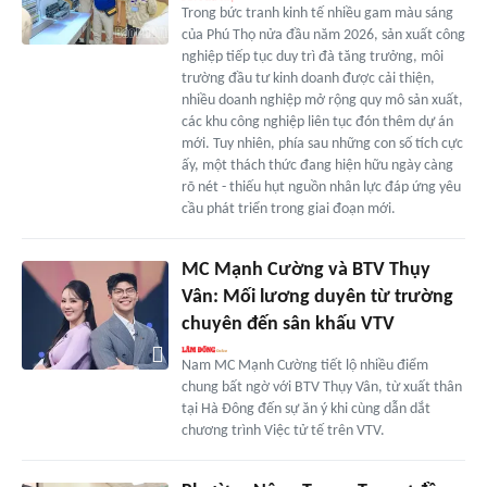
Trong bức tranh kinh tế nhiều gam màu sáng
của Phú Thọ nửa đầu năm 2026, sản xuất công
nghiệp tiếp tục duy trì đà tăng trưởng, môi
trường đầu tư kinh doanh được cải thiện,
nhiều doanh nghiệp mở rộng quy mô sản xuất,
các khu công nghiệp liên tục đón thêm dự án
mới. Tuy nhiên, phía sau những con số tích cực
ấy, một thách thức đang hiện hữu ngày càng
rõ nét - thiếu hụt nguồn nhân lực đáp ứng yêu
cầu phát triển trong giai đoạn mới.
MC Mạnh Cường và BTV Thụy
Vân: Mối lương duyên từ trường
chuyên đến sân khấu VTV
Nam MC Mạnh Cường tiết lộ nhiều điểm
chung bất ngờ với BTV Thụy Vân, từ xuất thân
tại Hà Đông đến sự ăn ý khi cùng dẫn dắt
chương trình Việc tử tế trên VTV.