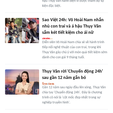
hậu Thụy Vân hãnh diện vì được tham dự sự
kiện đặc biệt.
Sao Việt 24h: Võ Hoài Nam nhắn
nhủ con trai và á hậu Thụy Vân
sắm két tiết kiệm cho ái nữ
Diễn viên Võ Hoài Nam chia sẻ về hành trình
tiếp nối nghệ thuật của con trai, trong khi
Thụy Vân gây chú ý với món quà tiết kiệm sớm
dành cho con gái 9 tháng tuổi.
Thụy Vân rời 'Chuyển động 24h'
sau gần 12 năm gắn bó
Gần 12 năm sau ngày đầu lên sóng, Thụy Vân
chia tay 'Chuyển động 24h'. Đây là chương
trình cô nói là 'cột mốc đẹp nhất trong sự
nghiệp truyền hình'.