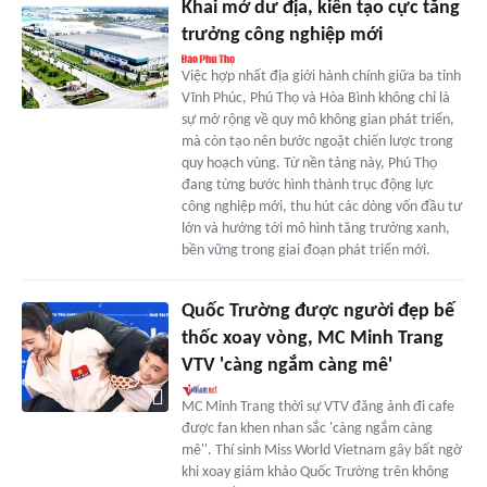
Khai mở dư địa, kiến tạo cực tăng
trưởng công nghiệp mới
Việc hợp nhất địa giới hành chính giữa ba tỉnh
Vĩnh Phúc, Phú Thọ và Hòa Bình không chỉ là
sự mở rộng về quy mô không gian phát triển,
mà còn tạo nên bước ngoặt chiến lược trong
quy hoạch vùng. Từ nền tảng này, Phú Thọ
đang từng bước hình thành trục động lực
công nghiệp mới, thu hút các dòng vốn đầu tư
lớn và hướng tới mô hình tăng trưởng xanh,
bền vững trong giai đoạn phát triển mới.
Quốc Trường được người đẹp bế
thốc xoay vòng, MC Minh Trang
VTV 'càng ngắm càng mê'
MC Minh Trang thời sự VTV đăng ảnh đi cafe
được fan khen nhan sắc 'càng ngắm càng
mê''. Thí sinh Miss World Vietnam gây bất ngờ
khi xoay giám khảo Quốc Trường trên không