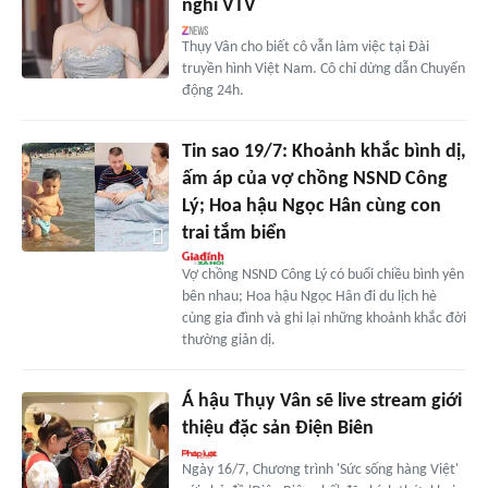
nghỉ VTV
Thụy Vân cho biết cô vẫn làm việc tại Đài
truyền hình Việt Nam. Cô chỉ dừng dẫn Chuyển
động 24h.
Tin sao 19/7: Khoảnh khắc bình dị,
ấm áp của vợ chồng NSND Công
Lý; Hoa hậu Ngọc Hân cùng con
trai tắm biển
Vợ chồng NSND Công Lý có buổi chiều bình yên
bên nhau; Hoa hậu Ngọc Hân đi du lịch hè
cùng gia đình và ghi lại những khoảnh khắc đời
thường giản dị.
Á hậu Thụy Vân sẽ live stream giới
thiệu đặc sản Điện Biên
Ngày 16/7, Chương trình 'Sức sống hàng Việt'