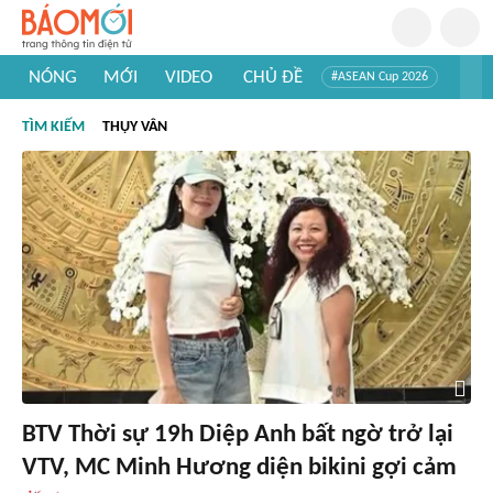
NÓNG
MỚI
VIDEO
CHỦ ĐỀ
#ASEAN Cup 2026
#Trí tuệ nhân tạo
#Mỹ - Iran
#Khám phá Việt Nam
TÌM KIẾM
THỤY VÂN
#Khám phá thế giới
BTV Thời sự 19h Diệp Anh bất ngờ trở lại
VTV, MC Minh Hương diện bikini gợi cảm