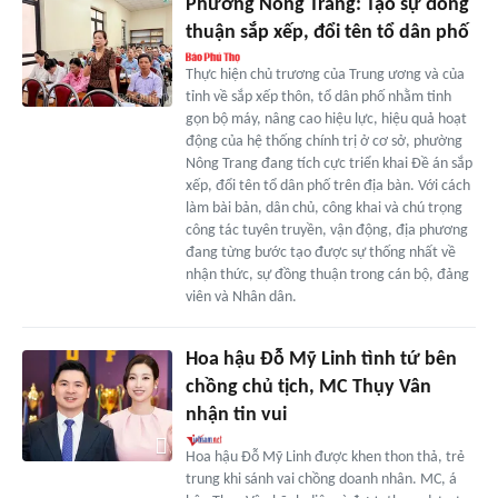
Phường Nông Trang: Tạo sự đồng
thuận sắp xếp, đổi tên tổ dân phố
Thực hiện chủ trương của Trung ương và của
tỉnh về sắp xếp thôn, tổ dân phố nhằm tinh
gọn bộ máy, nâng cao hiệu lực, hiệu quả hoạt
động của hệ thống chính trị ở cơ sở, phường
Nông Trang đang tích cực triển khai Đề án sắp
xếp, đổi tên tổ dân phố trên địa bàn. Với cách
làm bài bản, dân chủ, công khai và chú trọng
công tác tuyên truyền, vận động, địa phương
đang từng bước tạo được sự thống nhất về
nhận thức, sự đồng thuận trong cán bộ, đảng
viên và Nhân dân.
Hoa hậu Đỗ Mỹ Linh tình tứ bên
chồng chủ tịch, MC Thụy Vân
nhận tin vui
Hoa hậu Đỗ Mỹ Linh được khen thon thả, trẻ
trung khi sánh vai chồng doanh nhân. MC, á