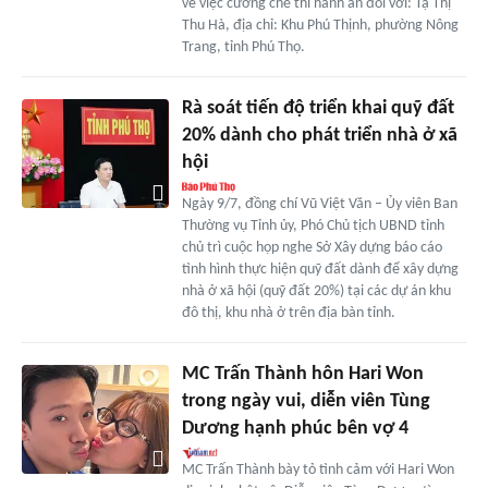
về việc cưỡng chế thi hành án đối với: Tạ Thị
Thu Hà, địa chỉ: Khu Phú Thịnh, phường Nông
Trang, tỉnh Phú Thọ.
Rà soát tiến độ triển khai quỹ đất
20% dành cho phát triển nhà ở xã
hội
Ngày 9/7, đồng chí Vũ Việt Văn – Ủy viên Ban
Thường vụ Tỉnh ủy, Phó Chủ tịch UBND tỉnh
chủ trì cuộc họp nghe Sở Xây dựng báo cáo
tình hình thực hiện quỹ đất dành để xây dựng
nhà ở xã hội (quỹ đất 20%) tại các dự án khu
đô thị, khu nhà ở trên địa bàn tỉnh.
MC Trấn Thành hôn Hari Won
trong ngày vui, diễn viên Tùng
Dương hạnh phúc bên vợ 4
MC Trấn Thành bày tỏ tình cảm với Hari Won