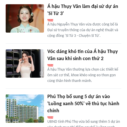
Á hậu Thụy Vân làm đại sứ dự án
'Sĩ Tử 3'
Á hậu Nguyễn Thụy Vân vừa được công bố là
Đại sứ truyền thông của dự án nghệ thuật và
cộng đồng 'Sĩ Tử 3 - Chuyện Sĩ Tử'.
Vóc dáng khó tin của Á hậu Thụy
Vân sau khi sinh con thứ 2
Á hậu Thụy Vân thường lựa chọn các thiết kế
ôm sát cơ thể, khoe khéo vòng eo thon gọn
cùng thân hình thanh mảnh.
Phú Thọ bổ sung 5 dự án vào
'Luồng xanh 50%' về thủ tục hành
chính
UBND tỉnh Phú Thọ vừa bổ sung thêm 5 dự án