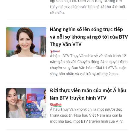
dịp sinh nhật cô. Diễn viên Tùng Dương tìm
thấy niềm vui bình yên bên bà xã thứ 4 ở tuổi
xế chiều.
Hàng nghìn số lên sóng trực tiếp
và nỗi sợ không ai ngờ tới của BTV
Thụy Vân VTV
Á hậu - BTV Thụy Vân chia sẻ về hành trình 12
năm gắn bó với 'Chuyển động 24h', quyết định
chuyển sang Ban Văn hóa - Giải trí VTV3, cuộc
sống hôn nhân và vai trò người mẹ 2 con.
Đời thực viên mãn của một Á hậu
làm BTV truyền hình VTV
Á hậu Thụy Vân không chỉ là một người đẹp
trong cuộc thi Hoa hậu Việt Nam mà còn là
một nhà báo, một BTV truyền hình của VTV.