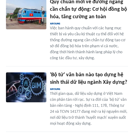
Quy chuẩn mới về đường ngang
cần chắn tự động: Cơ hội đồng bộ
hóa, tăng cường an toàn
Việc ban hành quy chuẩn với các hạng mục
thiết bị và yêu cầu kỹ thuật cụ thể đối với hệ
thống đường ngang cần chắn tự động tạo cơ
sở để đồng bộ hóa trên phạm vi cả nước,
đồng thời hình thành hành lang pháp lý cho
công tác đầu tư, xây dựng.
'Bộ tứ' văn bản nào tạo dựng hệ
sinh thái dữ liệu ngành Xây dựng?
Thời gian qua, dữ liệu xây dựng ở Việt Nam
còn phân tán rời rạc. Sự ra đời của 'bộ tứ' văn
bản nền tảng - Nghị định 111, 178, Thông tư
24 và TCVN 14177 đang mở ra kỷ nguyên mới,
nơi dữ liệu trở thành 'huyết mạch' xuyên suốt
mọi hoạt động xây dựng.