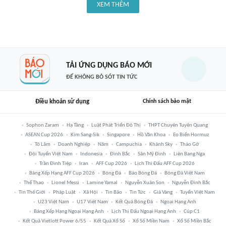
XEM THÊM
TẢI ỨNG DỤNG BÁO MỚI
ĐỂ KHÔNG BỎ SÓT TIN TỨC
Điều khoản sử dụng
Chính sách bảo mật
Sophon Zaram
Hạ Tầng
Luật Phát Triển Đô Thị
THPT Chuyên Tuyên Quang
ASEAN Cup 2026
Kim Sang-Sik
Singapore
Hồ Văn Khoa
Eo Biển Hormuz
Tô Lâm
Doanh Nghiệp
Năm
Campuchia
Khánh Sky
Tháo Gỡ
Đội Tuyển Việt Nam
Indonesia
Đình Bắc
Sân Mỹ Đình
Liên Bang Nga
Trần Đình Tiệp
Iran
AFF Cup 2026
Lịch Thi Đấu AFF Cup 2026
Bảng Xếp Hạng AFF Cup 2026
Bóng Đá
Báo Bóng Đá
Bóng Đá Việt Nam
Thể Thao
Lionel Messi
Lamine Yamal
Nguyễn Xuân Son
Nguyễn Đình Bắc
Tin Thế Giới
Pháp Luật
Xã Hội
Tin Bão
Tin Tức
Giá Vàng
Tuyển Việt Nam
U23 Việt Nam
U17 Việt Nam
Kết Quả Bóng Đá
Ngoại Hạng Anh
Bảng Xếp Hạng Ngoại Hạng Anh
Lịch Thi Đấu Ngoại Hạng Anh
Cúp C1
Kết Quả Vietlott Power 6/55
Kết Quả Xổ Số
Xổ Số Miền Nam
Xổ Số Miền Bắc