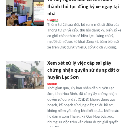
thành thủ tục đăng ký xe ngay tại
nhà
Thông tư 28 sửa đổi, bổ sung một số điều của
Thông tư 24 về cấp, thu hồi đăng ký, biển số xe
cơ giới chính thức có hiệu lực. Đáng chú ý,
người dân được kê khai đăng ký, bấm biển số
xe trên ứng dụng VNeID, cổng dịch vụ công.
Xem xét xử lý việc cấp sai giấy
chứng nhận quyền sử dụng đất ở
huyện Lạc Sơn
Thời gian qua, Ủy ban nhân dân huyện Lạc
Sơn, tỉnh Hòa Bình, đã cấp giấy chứng nhận
quyền sử dụng đất (QSDĐ) không đúng quy
hoạch, kế hoạch sử dụng đất; thiếu hồ sơ,
không niêm yết công khai kết quả… khiến các
hộ dân ở xóm Thang, xã Quý Hòa bức xúc,
nhưng sự việc trên vẫn chưa được giải quyết