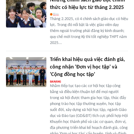
Những chính sách giáo dục chính
thức có hiệu lực từ tháng 2.2025
Tháng 2.2025, có 4 chính sách giáo dục có hiệu
lực. Trong đó nổi bật là việc giáo viên dạy
thêm ngoài trường phải đăng ký kinh doanh;
quy chế mới trong Kỳ thi tốt nghiệp THPT năm
2025...
Triển khai hiệu quả việc đánh giá,
công nhận 'Đơn vị học tập' và
'Cộng đồng học tập'
Nhằm tiếp tục tạo các cơ hội học tập công
bằng và điều kiện thuận lợi để mọi người
trong xã hội được tham gia học tập, thúc đẩy
phong trào học tập thường xuyên, học tập
suốt đời, xây dựng xã hội học tập, ngành Giáo
dục và Đào tạo (GD&ĐT) tích cực phối hợp Hội
Khuyến học thành phố và các cơ quan, đơn vị,
địa phương triển khai kế hoạch đánh giá, công
nhận 'Đơn vị học tập' cấp huyện, tỉnh và đánh