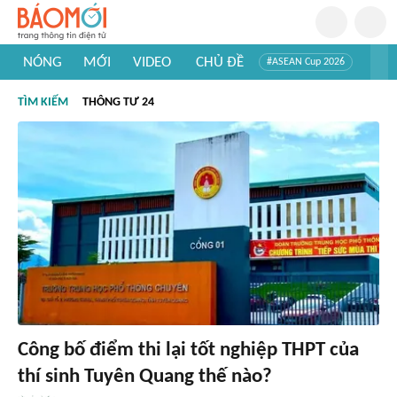
NÓNG
MỚI
VIDEO
CHỦ ĐỀ
#ASEAN Cup 2026
#Trí tuệ nhân tạo
#Mỹ - Iran
#Khám phá Việt Nam
TÌM KIẾM
THÔNG TƯ 24
#Khám phá thế giới
Công bố điểm thi lại tốt nghiệp THPT của
thí sinh Tuyên Quang thế nào?