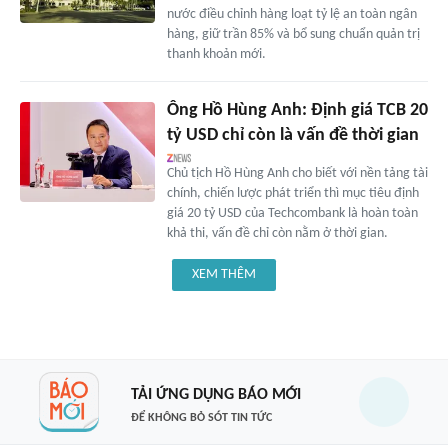
nước điều chỉnh hàng loạt tỷ lệ an toàn ngân
hàng, giữ trần 85% và bổ sung chuẩn quản trị
thanh khoản mới.
Ông Hồ Hùng Anh: Định giá TCB 20
tỷ USD chỉ còn là vấn đề thời gian
Chủ tịch Hồ Hùng Anh cho biết với nền tảng tài
chính, chiến lược phát triển thì mục tiêu định
giá 20 tỷ USD của Techcombank là hoàn toàn
khả thi, vấn đề chỉ còn nằm ở thời gian.
XEM THÊM
TẢI ỨNG DỤNG BÁO MỚI
ĐỂ KHÔNG BỎ SÓT TIN TỨC