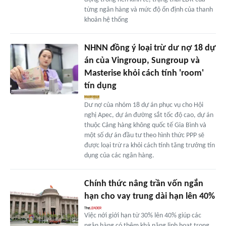
từng ngân hàng và mức độ ổn định của thanh
khoản hệ thống
NHNN đồng ý loại trừ dư nợ 18 dự
án của Vingroup, Sungroup và
Masterise khỏi cách tính 'room'
tín dụng
Dư nợ của nhóm 18 dự án phục vụ cho Hội
nghị Apec, dự án đường sắt tốc độ cao, dự án
thuộc Cảng hàng không quốc tế Gia Bình và
một số dự án đầu tư theo hình thức PPP sẽ
được loại trừ ra khỏi cách tính tăng trưởng tín
dụng của các ngân hàng.
Chính thức nâng trần vốn ngắn
hạn cho vay trung dài hạn lên 40%
Việc nới giới hạn từ 30% lên 40% giúp các
ngân hàng có thêm khả năng linh hoạt trong