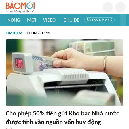
NÓNG
MỚI
VIDEO
CHỦ ĐỀ
#ASEAN Cup 2026
#Trí tuệ nhân tạo
#Mỹ - Iran
#Khám phá Việt Nam
TÌM KIẾM
THÔNG TƯ 22
#Khám phá thế giới
Cho phép 50% tiền gửi Kho bạc Nhà nước
được tính vào nguồn vốn huy động