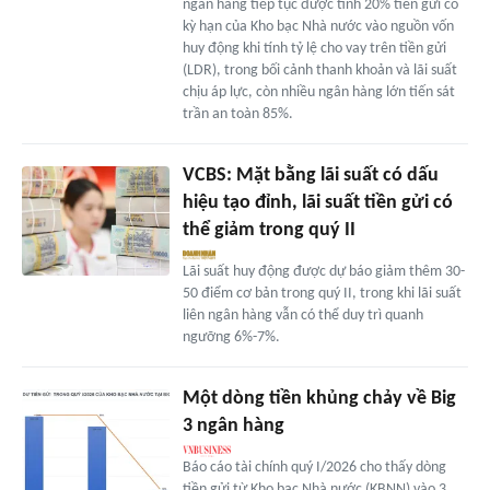
ngân hàng tiếp tục được tính 20% tiền gửi có
kỳ hạn của Kho bạc Nhà nước vào nguồn vốn
huy động khi tính tỷ lệ cho vay trên tiền gửi
(LDR), trong bối cảnh thanh khoản và lãi suất
chịu áp lực, còn nhiều ngân hàng lớn tiến sát
trần an toàn 85%.
VCBS: Mặt bằng lãi suất có dấu
hiệu tạo đỉnh, lãi suất tiền gửi có
thể giảm trong quý II
Lãi suất huy động được dự báo giảm thêm 30-
50 điểm cơ bản trong quý II, trong khi lãi suất
liên ngân hàng vẫn có thể duy trì quanh
ngưỡng 6%-7%.
Một dòng tiền khủng chảy về Big
3 ngân hàng
Báo cáo tài chính quý I/2026 cho thấy dòng
tiền gửi từ Kho bạc Nhà nước (KBNN) vào 3