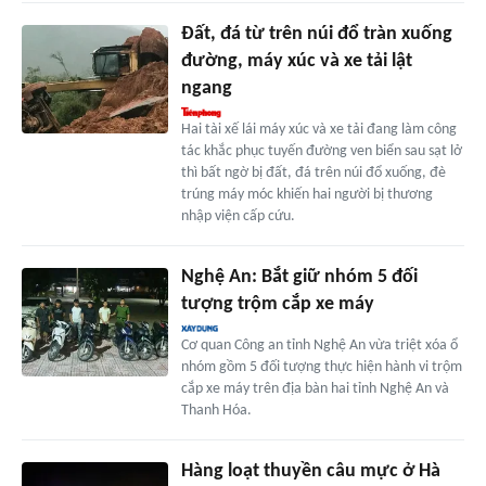
Đất, đá từ trên núi đổ tràn xuống
đường, máy xúc và xe tải lật
ngang
Hai tài xế lái máy xúc và xe tải đang làm công
tác khắc phục tuyến đường ven biển sau sạt lở
thì bất ngờ bị đất, đá trên núi đổ xuống, đè
trúng máy móc khiến hai người bị thương
nhập viện cấp cứu.
Nghệ An: Bắt giữ nhóm 5 đối
tượng trộm cắp xe máy
Cơ quan Công an tỉnh Nghệ An vừa triệt xóa ổ
nhóm gồm 5 đối tượng thực hiện hành vi trộm
cắp xe máy trên địa bàn hai tỉnh Nghệ An và
Thanh Hóa.
Hàng loạt thuyền câu mực ở Hà