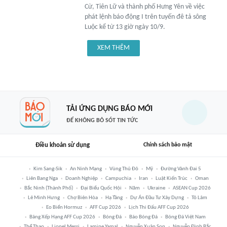
Cừ, Tiên Lữ và thành phố Hưng Yên về việc
phát lệnh báo động I trên tuyến đê tả sông
Luộc kể từ 13 giờ ngày 10/9.
XEM THÊM
TẢI ỨNG DỤNG BÁO MỚI
ĐỂ KHÔNG BỎ SÓT TIN TỨC
Điều khoản sử dụng
Chính sách bảo mật
Kim Sang-Sik
An Ninh Mạng
Vùng Thủ Đô
Mỹ
Đường Vành Đai 5
Liên Bang Nga
Doanh Nghiệp
Campuchia
Iran
Luật Kiến Trúc
Oman
Bắc Ninh (thành Phố)
Đại Biểu Quốc Hội
Năm
Ukraine
ASEAN Cup 2026
Lê Minh Hưng
Chợ Biên Hòa
Hạ Tầng
Dự Án Đầu Tư Xây Dựng
Tô Lâm
Eo Biển Hormuz
AFF Cup 2026
Lịch Thi Đấu AFF Cup 2026
Bảng Xếp Hạng AFF Cup 2026
Bóng Đá
Báo Bóng Đá
Bóng Đá Việt Nam
Thể Thao
Lionel Messi
Lamine Yamal
Nguyễn Xuân Son
Nguyễn Đình Bắc