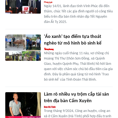
Ngày 14/01, lãnh đạo tỉnh Vĩnh Phúc đã đến
thăm, chúc Tết các gia đình người có công tiêu
biểu trên địa bàn tỉnh nhân dịp Tết Nguyên
đán Ất Tỵ 2025.
'Áo xanh' tạo điểm tựa thoát
nghèo từ mô hình bò sinh kế
Những ngày cuối tháng 11 này, vợ chồng chị
Hoàng Thị Thư (thôn Sơn Đồng, xã Quỳnh
Giao, huyện Quỳnh Phụ, Thái Bình) hồ hởi làm
quen với việc chăm sóc chú bò đầu tiên của gia
đình. Đây là phần quà tặng từ mô hình 'Trao
bò sinh kế' của Tỉnh Đoàn Thái Bình.
Làm rõ nhiều vụ trộm cắp tài sản
trên địa bàn Cẩm Xuyên
Trong tháng 9/2024, Công an huyện, công an
xã ở Cẩm Xuyên (Hà Tĩnh) phối hợp đấu tranh