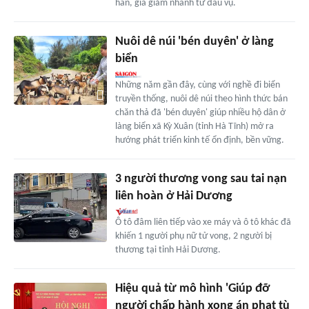
hẳn, giá giảm nhanh từ đầu vụ.
Nuôi dê núi 'bén duyên' ở làng
biển
Những năm gần đây, cùng với nghề đi biển
truyền thống, nuôi dê núi theo hình thức bán
chăn thả đã 'bén duyên' giúp nhiều hộ dân ở
làng biển xã Kỳ Xuân (tỉnh Hà Tĩnh) mở ra
hướng phát triển kinh tế ổn định, bền vững.
3 người thương vong sau tai nạn
liên hoàn ở Hải Dương
Ô tô đâm liên tiếp vào xe máy và ô tô khác đã
khiến 1 người phụ nữ tử vong, 2 người bị
thương tại tỉnh Hải Dương.
Hiệu quả từ mô hình 'Giúp đỡ
người chấp hành xong án phạt tù