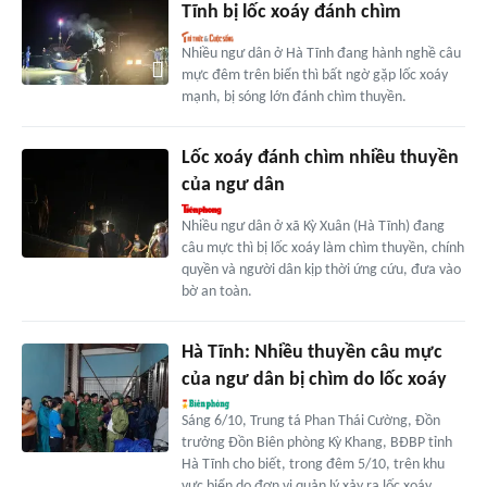
Tĩnh bị lốc xoáy đánh chìm
Nhiều ngư dân ở Hà Tĩnh đang hành nghề câu
mực đêm trên biển thì bất ngờ gặp lốc xoáy
mạnh, bị sóng lớn đánh chìm thuyền.
Lốc xoáy đánh chìm nhiều thuyền
của ngư dân
Nhiều ngư dân ở xã Kỳ Xuân (Hà Tĩnh) đang
câu mực thì bị lốc xoáy làm chìm thuyền, chính
quyền và người dân kịp thời ứng cứu, đưa vào
bờ an toàn.
Hà Tĩnh: Nhiều thuyền câu mực
của ngư dân bị chìm do lốc xoáy
Sáng 6/10, Trung tá Phan Thái Cường, Đồn
trưởng Đồn Biên phòng Kỳ Khang, BĐBP tỉnh
Hà Tĩnh cho biết, trong đêm 5/10, trên khu
vực biển do đơn vị quản lý xảy ra lốc xoáy