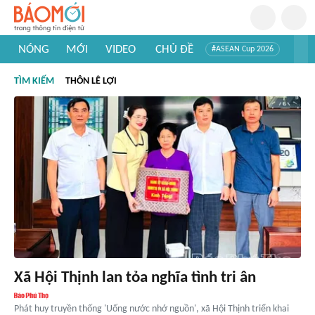
NÓNG
MỚI
VIDEO
CHỦ ĐỀ
#ASEAN Cup 2026
#Trí tuệ nhân tạo
#Mỹ - Iran
#Khám phá Việt Nam
TÌM KIẾM
THÔN LÊ LỢI
#Khám phá thế giới
Xã Hội Thịnh lan tỏa nghĩa tình tri ân
Phát huy truyền thống 'Uống nước nhớ nguồn', xã Hội Thịnh triển khai