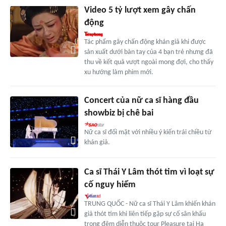
Video 5 tỷ lượt xem gây chấn
động
Tác phẩm gây chấn động khán giả khi được
sản xuất dưới bàn tay của 4 bạn trẻ nhưng đã
thu về kết quả vượt ngoài mong đợi, cho thấy
xu hướng làm phim mới.
Concert của nữ ca sĩ hàng đầu
showbiz bị chê bai
Nữ ca sĩ đối mặt với nhiều ý kiến trái chiều từ
khán giả.
Ca sĩ Thái Y Lâm thót tim vì loạt sự
cố nguy hiểm
TRUNG QUỐC - Nữ ca sĩ Thái Y Lâm khiến khán
giả thót tim khi liên tiếp gặp sự cố sân khấu
trong đêm diễn thuộc tour Pleasure tại Hạ