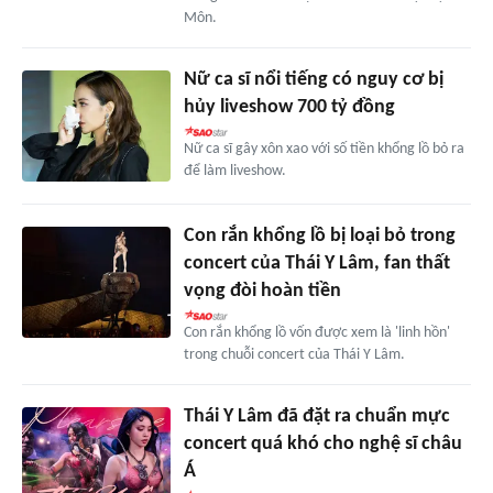
Môn.
Nữ ca sĩ nổi tiếng có nguy cơ bị
hủy liveshow 700 tỷ đồng
Nữ ca sĩ gây xôn xao với số tiền khổng lồ bỏ ra
để làm liveshow.
Con rắn khổng lồ bị loại bỏ trong
concert của Thái Y Lâm, fan thất
vọng đòi hoàn tiền
Con rắn khổng lồ vốn được xem là 'linh hồn'
trong chuỗi concert của Thái Y Lâm.
Thái Y Lâm đã đặt ra chuẩn mực
concert quá khó cho nghệ sĩ châu
Á