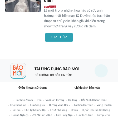
diễn
Là một trong những hoa hậu có sức ảnh
hưởng nhất hiện nay, Kỳ Duyên tiếp tục nhận
được sự chú ý của khán giả khi diễn trong
show thời trang váy cưới đình đám.
XEM THÊM
TẢI ỨNG DỤNG BÁO MỚI
ĐỂ KHÔNG BỎ SÓT TIN TỨC
Điều khoản sử dụng
Chính sách bảo mật
Sophon Zaram
Iran
Võ Xuân Trường
Hạ Tầng
Bắc Ninh (thành Phố)
Chợ Biên Hòa
Kim Sang-Sik
Đường Vành Đai 5
Eo Biển Hormuz
Vùng Thủ Đô
Tô Lâm
Chủ Tịch Quốc Hội
Lê Minh Hưng
Oman
Dự Án Đầu Tư Xây Dựng
Doanh Nghiệp
ASEAN Cup 2026
Liên Bang Nga
Luật Kiến Trúc
Campuchia