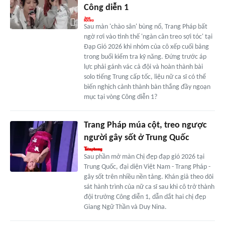
Công diễn 1
Sau màn 'chào sân' bùng nổ, Trang Pháp bất
ngờ rơi vào tình thế 'ngàn cân treo sợi tóc' tại
Đạp Gió 2026 khi nhóm của cô xếp cuối bảng
trong buổi kiểm tra kỹ năng. Đứng trước áp
lực phải gánh vác cả đội và hoàn thành bài
solo tiếng Trung cấp tốc, liệu nữ ca sĩ có thể
biến nghịch cảnh thành bàn thắng đầy ngoạn
mục tại vòng Công diễn 1?
Trang Pháp múa cột, treo ngược
người gây sốt ở Trung Quốc
Sau phần mở màn Chị đẹp đạp gió 2026 tại
Trung Quốc, đại diện Việt Nam - Trang Pháp -
gây sốt trên nhiều nền tảng. Khán giả theo dõi
sát hành trình của nữ ca sĩ sau khi cô trở thành
đội trưởng Công diễn 1, dẫn dắt hai chị đẹp
Giang Ngữ Thần và Duy Nina.