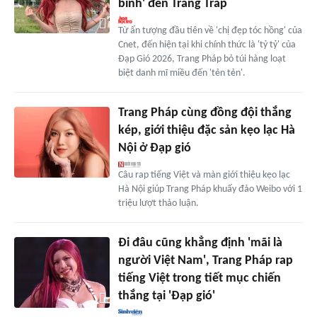
bình' đến Trang Trap
Từ ấn tượng đầu tiên về 'chị đẹp tóc hồng' của
Cnet, đến hiện tại khi chính thức là 'tỷ tỷ' của
Đạp Gió 2026, Trang Pháp bỏ túi hàng loạt
biệt danh mĩ miều đến 'tẻn tẻn'.
Trang Pháp cùng đồng đội thắng
kép, giới thiệu đặc sản kẹo lạc Hà
Nội ở Đạp gió
Câu rap tiếng Việt và màn giới thiệu kẹo lạc
Hà Nội giúp Trang Pháp khuấy đảo Weibo với 1
triệu lượt thảo luận.
Đi đâu cũng khẳng định 'mãi là
người Việt Nam', Trang Pháp rap
tiếng Việt trong tiết mục chiến
thắng tại 'Đạp gió'