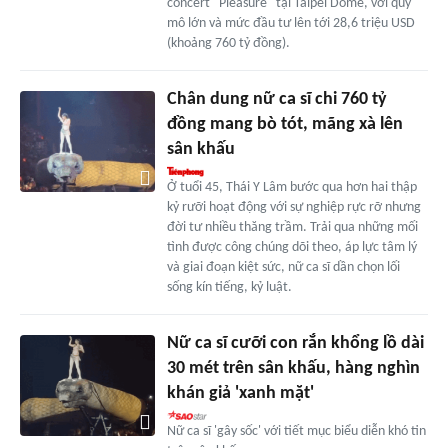
concert ''Pleasure'' tại Taipei Dome, với quy
mô lớn và mức đầu tư lên tới 28,6 triệu USD
(khoảng 760 tỷ đồng).
Chân dung nữ ca sĩ chi 760 tỷ
đồng mang bò tót, mãng xà lên
sân khấu
Ở tuổi 45, Thái Y Lâm bước qua hơn hai thập
kỷ rưỡi hoạt động với sự nghiệp rực rỡ nhưng
đời tư nhiều thăng trầm. Trải qua những mối
tình được công chúng dõi theo, áp lực tâm lý
và giai đoạn kiệt sức, nữ ca sĩ dần chọn lối
sống kín tiếng, kỷ luật.
Nữ ca sĩ cưỡi con rắn khổng lồ dài
30 mét trên sân khấu, hàng nghìn
khán giả 'xanh mặt'
Nữ ca sĩ 'gây sốc' với tiết mục biểu diễn khó tin