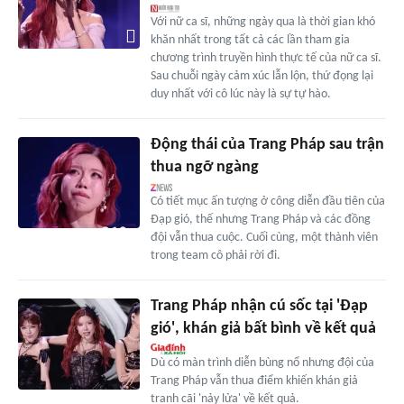
Với nữ ca sĩ, những ngày qua là thời gian khó
khăn nhất trong tất cả các lần tham gia
chương trình truyền hình thực tế của nữ ca sĩ.
Sau chuỗi ngày cảm xúc lẫn lộn, thứ đọng lại
duy nhất với cô lúc này là sự tự hào.
Động thái của Trang Pháp sau trận
thua ngỡ ngàng
Có tiết mục ấn tượng ở công diễn đầu tiên của
Đạp gió, thế nhưng Trang Pháp và các đồng
đội vẫn thua cuộc. Cuối cùng, một thành viên
trong team cô phải rời đi.
Trang Pháp nhận cú sốc tại 'Đạp
gió', khán giả bất bình về kết quả
Dù có màn trình diễn bùng nổ nhưng đội của
Trang Pháp vẫn thua điểm khiến khán giả
tranh cãi 'nảy lửa' về kết quả.