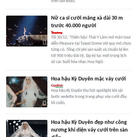
trên sân khấu.
Nữ ca sĩ cưỡi mãng xà dài 30 m
trước 40.000 người
Tối 30/12, 'Thiên hậu' Thái Y Lâm mở màn tour
diễn Pleasure tại Taipei Dome với quy mô chưa
từng có. Tổng chi phí sản xuất và chuẩn bị lên
tới 900 triệu Đài tệ, lập kỷ lục mới trong lịch
sử các buổi hòa nhạc Hoa Ngữ.
Hoa hậu Kỳ Duyên mặc váy cưới
Hoa hậu Kỳ Duyên thu hút spotlight khi sải
bước vedette trong trang phục váy cưới đầy
lôi cuốn.
Hoa hậu Kỳ Duyên đẹp như công
nương khi diện váy cưới trên sàn