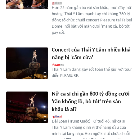
Hơn 25 năm gắn bó với sân khấu, mới đây 'nữ
hoàng' Thái Y Lâm mạnh tay chi khủng 760 tỷ
đồng tổ chức chuỗi concert Pleasure tại Taipei
Dome, nổi bật với màn cưỡi 'mãng xà, bò tót'
gây sốt.
Concert của Thái Y Lâm nhiều khả
năng bị 'cấm cửa'
Thái Y Lâm đang gây sốt toàn thế giới với tour
diễn PLEASURE.
Nữ ca sĩ chi gần 800 tỷ đồng cưỡi
'rắn khổng lồ, bò tót' trên sân
khấu là ai?
Đài Loan (Trung Quốc) - Ở tuổi 46, nữ ca sĩ
Thái Y Lâm khẳng định vị thế hàng đầu của
mình tại làng nhạc Hoa ngữ khi tổ chức chuỗi