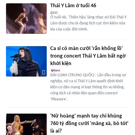
Thái Y Lâm ở tuổi 46
Ở tuổi 46, 'Thiên hậu' làng nhạc xứ Đài Thái Y
Lâm được cho là đang tích cực tìm kiếm nửa
kia của cuộc đời mình.
Ca sĩ có màn cưỡi 'rắn khổng lồ'
trong concert Thái Y Lâm bất ngờ
khởi kiện
ĐÀI LOAN (TRUNG QUỐC) - Lần đầu trong sự
nghiệp, nữ ca sĩ Thái Y Lâm quyết định khởi
kiện cư dân mạng vì loạt thông tin vu khống,
công kích cá nhân liên quan đến concert
'Pleasure'.
'Nữ hoàng' mạnh tay chi khủng
760 tỷ đồng cưỡi 'mãng xà, bò tót'
là ai?