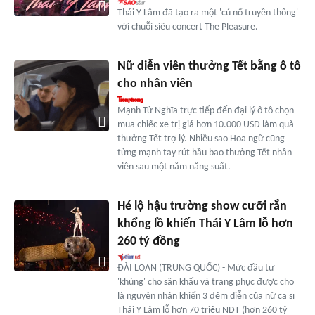
Thái Y Lâm đã tạo ra một 'cú nổ truyền thông'
với chuỗi siêu concert The Pleasure.
Nữ diễn viên thưởng Tết bằng ô tô
cho nhân viên
Mạnh Tử Nghĩa trực tiếp đến đại lý ô tô chọn
mua chiếc xe trị giá hơn 10.000 USD làm quà
thưởng Tết trợ lý. Nhiều sao Hoa ngữ cũng
từng mạnh tay rút hầu bao thưởng Tết nhân
viên sau một năm năng suất.
Hé lộ hậu trường show cưỡi rắn
khổng lồ khiến Thái Y Lâm lỗ hơn
260 tỷ đồng
ĐÀI LOAN (TRUNG QUỐC) - Mức đầu tư
'khủng' cho sân khấu và trang phục được cho
là nguyên nhân khiến 3 đêm diễn của nữ ca sĩ
Thái Y Lâm lỗ hơn 70 triệu NDT (hơn 260 tỷ