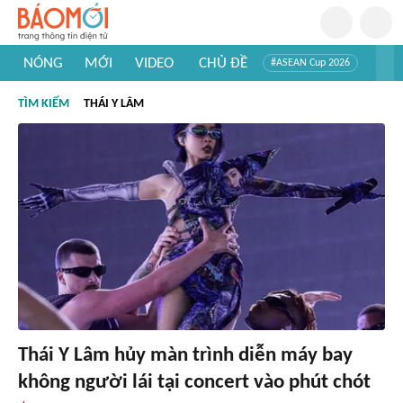
NÓNG
MỚI
VIDEO
CHỦ ĐỀ
#ASEAN Cup 2026
#Trí tuệ nhân tạo
#Mỹ - Iran
#Khám phá Việt Nam
TÌM KIẾM
THÁI Y LÂM
#Khám phá thế giới
Thái Y Lâm hủy màn trình diễn máy bay
không người lái tại concert vào phút chót