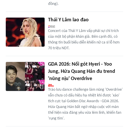
đồng).
Thái Y Lâm lao đao
Concert của Thái Y Lâm vấp phải sự chỉ trích
của một bộ phận khán giả. Bên cạnh đó, có
thông tin buổi biểu diễn khiến nữ ca sĩ lỗ hơn
70 triệu NDT.
GDA 2026: Nối gót Hyeri - Yoo
Jung, Hứa Quang Hán đu trend
'nũng nịu' Overdrive
Trào lưu dance challenge làm nũng 'Overdrive'
vẫn chưa có dấu hiệu hạ nhiệt khi được 'xào'
tích cực tại Golden Disc Awards - GDA 2026.
Hứa Quang Hán bất ngờ nhập cuộc với màn
thể hiện vừa đáng yêu vừa lém lỉnh, khiến fan
'rụng tim'.