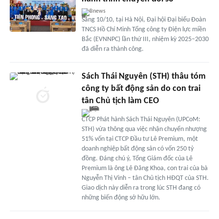
Bnews
Sáng 10/10, tại Hà Nội, Đại hội Đại biểu Đoàn
TNCS Hồ Chí Minh Tổng công ty Điện lực miền
Bắc (EVNNPC) lần thứ III, nhiệm kỳ 2025–2030
đã diễn ra thành công.
Sách Thái Nguyên (STH) thâu tóm
công ty bất động sản do con trai
tân Chủ tịch làm CEO
CTCP Phát hành Sách Thái Nguyên (UPCoM:
STH) vừa thông qua việc nhận chuyển nhượng
51% vốn tại CTCP Đầu tư Lê Premium, một
doanh nghiệp bất động sản có vốn 250 tỷ
đồng. Đáng chú ý, Tổng Giám đốc của Lê
Premium là ông Lê Đăng Khoa, con trai của bà
Nguyễn Thị Vinh – tân Chủ tịch HĐQT của STH.
Giao dịch này diễn ra trong lúc STH đang có
những biến động sở hữu lớn.