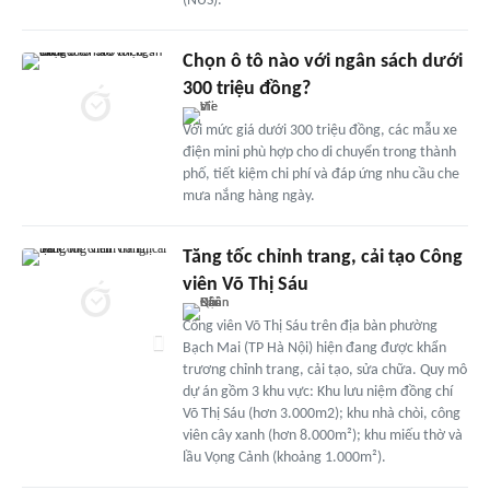
(NUS).
Chọn ô tô nào với ngân sách dưới
300 triệu đồng?
Với mức giá dưới 300 triệu đồng, các mẫu xe
điện mini phù hợp cho di chuyển trong thành
phố, tiết kiệm chi phí và đáp ứng nhu cầu che
mưa nắng hàng ngày.
Tăng tốc chỉnh trang, cải tạo Công
viên Võ Thị Sáu
Công viên Võ Thị Sáu trên địa bàn phường
Bạch Mai (TP Hà Nội) hiện đang được khẩn
trương chỉnh trang, cải tạo, sửa chữa. Quy mô
dự án gồm 3 khu vực: Khu lưu niệm đồng chí
Võ Thị Sáu (hơn 3.000m2); khu nhà chòi, công
viên cây xanh (hơn 8.000m²); khu miếu thờ và
lầu Vọng Cảnh (khoảng 1.000m²).