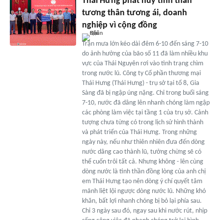
Thái Hưng phát huy tinh thần
tương thân tương ái, doanh
nghiệp vì cộng đồng
Trận mưa lớn kéo dài đêm 6-10 đến sáng 7-10
do ảnh hưởng của bão số 11 đã làm nhiều khu
vực của Thái Nguyên rơi vào tình trạng chìm
trong nước lũ. Công ty Cổ phần thương mại
Thái Hưng (Thái Hưng) - trụ sở tại tổ 8, Gia
Sàng đã bị ngập úng nặng. Chỉ trong buổi sáng
7-10, nước đã dâng lên nhanh chóng làm ngập
các phòng làm việc tại tầng 1 của trụ sở. Cảnh
tượng chưa từng có trong lịch sử hình thành
và phát triển của Thái Hưng. Trong những
ngày này, nếu như thiên nhiên đưa đến dòng
nước dâng cao thành lũ, tưởng chừng sẽ có
thể cuốn trôi tất cả. Nhưng không - lên cùng
dòng nước là tinh thần đồng lòng của anh chị
em Thái Hưng tạo nên dòng ý chí quyết tâm
mãnh liệt lội ngược dòng nước lũ. Những khó
khăn, bất lợi nhanh chóng bị bỏ lại phía sau.
Chỉ 3 ngày sau đó, ngay sau khi nước rút, nhịp