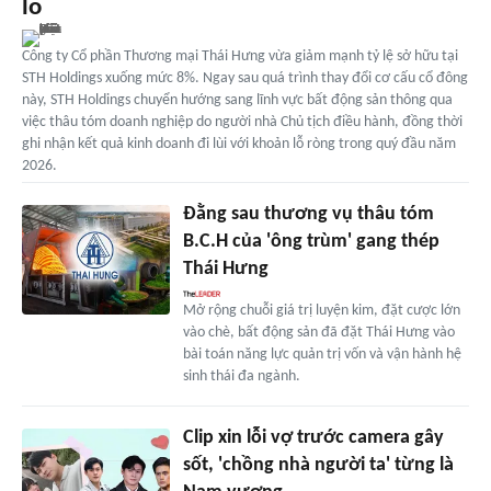
lỗ
Công ty Cổ phần Thương mại Thái Hưng vừa giảm mạnh tỷ lệ sở hữu tại
STH Holdings xuống mức 8%. Ngay sau quá trình thay đổi cơ cấu cổ đông
này, STH Holdings chuyển hướng sang lĩnh vực bất động sản thông qua
việc thâu tóm doanh nghiệp do người nhà Chủ tịch điều hành, đồng thời
ghi nhận kết quả kinh doanh đi lùi với khoản lỗ ròng trong quý đầu năm
2026.
Đằng sau thương vụ thâu tóm
B.C.H của 'ông trùm' gang thép
Thái Hưng
Mở rộng chuỗi giá trị luyện kim, đặt cược lớn
vào chè, bất động sản đã đặt Thái Hưng vào
bài toán năng lực quản trị vốn và vận hành hệ
sinh thái đa ngành.
Clip xin lỗi vợ trước camera gây
sốt, 'chồng nhà người ta' từng là