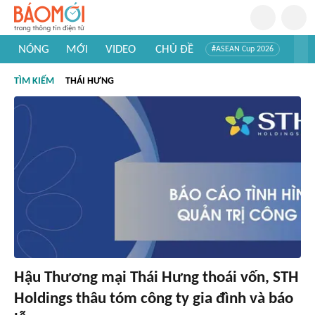
NÓNG
MỚI
VIDEO
CHỦ ĐỀ
#ASEAN Cup 2026
#Trí tuệ nhân tạo
#Mỹ - Iran
#Khám phá Việt Nam
TÌM KIẾM
THÁI HƯNG
#Khám phá thế giới
Hậu Thương mại Thái Hưng thoái vốn, STH
Holdings thâu tóm công ty gia đình và báo