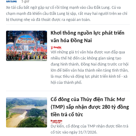
5 giờ
Xe tải cẩu bất ngờ gặp sự cố rồi tông mạnh vào cầu Đắk Lung. Cú va
chạm mạnh đã khiến cầu Đắk Lung bị sập, rất may hai người trên xe chỉ
bị thương nhẹ và đã thoát được ra ngoài an toàn.
Khơi thông nguồn lực phát triển
văn hóa Ðồng Nai
Với những giá trị văn hóa được vun đắp qua
nhiều thế hệ đến các không gian sáng tạo
đang hình thành, Đồng Nai đứng trước cơ hội
lớn để biến văn hóa thành nền tảng tinh thần,
là mục tiêu và động lực phát triển kinh tế - xã
hội của thành phố.
Cổ đông của Thủy điện Thác Mơ
(TMP) sắp nhận được 280 tỷ đồng
tiền trả cổ tức
Dự kiến, cổ đông của TMP nhận được tiền trả
cổ tức vào ngày 31/7/2026.