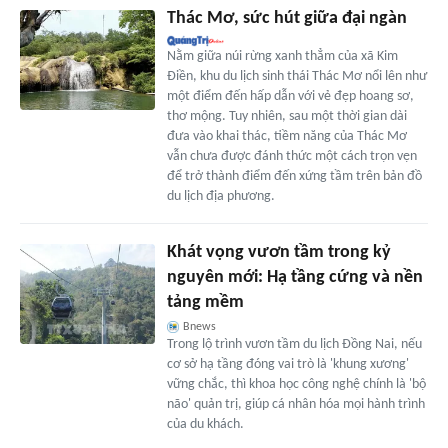
Thác Mơ, sức hút giữa đại ngàn
Nằm giữa núi rừng xanh thẳm của xã Kim
Điền, khu du lịch sinh thái Thác Mơ nổi lên như
một điểm đến hấp dẫn với vẻ đẹp hoang sơ,
thơ mộng. Tuy nhiên, sau một thời gian dài
đưa vào khai thác, tiềm năng của Thác Mơ
vẫn chưa được đánh thức một cách trọn vẹn
để trở thành điểm đến xứng tầm trên bản đồ
du lịch địa phương.
Khát vọng vươn tầm trong kỷ
nguyên mới: Hạ tầng cứng và nền
tảng mềm
Bnews
Trong lộ trình vươn tầm du lịch Đồng Nai, nếu
cơ sở hạ tầng đóng vai trò là 'khung xương'
vững chắc, thì khoa học công nghệ chính là 'bộ
não' quản trị, giúp cá nhân hóa mọi hành trình
của du khách.