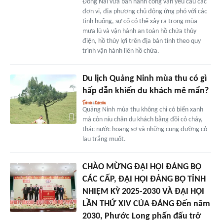
Đồng Nai vừa ban hành công văn yêu cầu các
đơn vị, địa phương chủ động ứng phó với các
tình huống, sự cố có thể xảy ra trong mùa
mưa lũ và vận hành an toàn hồ chứa thủy
điện, hồ thủy lợi trên địa bàn tỉnh theo quy
trình vận hành liên hồ chứa.
Du lịch Quảng Ninh mùa thu có gì
hấp dẫn khiến du khách mê mẩn?
Quảng Ninh mùa thu không chỉ có biển xanh
mà còn níu chân du khách bằng đồi cỏ cháy,
thác nước hoang sơ và những cung đường cỏ
lau trắng muốt.
CHÀO MỪNG ĐẠI HỘI ĐẢNG BỘ
CÁC CẤP, ĐẠI HỘI ĐẢNG BỘ TỈNH
NHIỆM KỲ 2025-2030 VÀ ĐẠI HỘI
LẦN THỨ XIV CỦA ĐẢNG Đến năm
2030, Phước Long phấn đấu trở