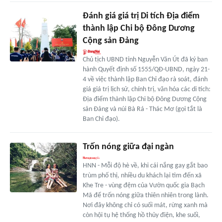
Đánh giá giá trị Di tích Địa điểm
thành lập Chi bộ Đông Dương
Cộng sản Đảng
Chủ tịch UBND tỉnh Nguyễn Văn Út đã ký ban
hành Quyết định số 1555/QĐ-UBND, ngày 21-
4 về việc thành lập Ban Chỉ đạo rà soát, đánh
giá giá trị lịch sử, chính trị, văn hóa các di tích:
Địa điểm thành lập Chi bộ Đông Dương Cộng
sản Đảng và núi Bà Rá - Thác Mơ (gọi tắt là
Ban Chỉ đạo).
Trốn nóng giữa đại ngàn
HNN - Mỗi độ hè về, khi cái nắng gay gắt bao
trùm phố thị, nhiều du khách lại tìm đến xã
Khe Tre - vùng đệm của Vườn quốc gia Bạch
Mã để trốn nóng giữa thiên nhiên trong lành.
Nơi đây không chỉ có suối mát, rừng xanh mà
còn hội tụ hệ thống hồ thủy điện, khe suối,