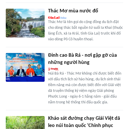
Thác Mơ mùa nước đổ
Thác Mơ là tên gọi do cộng đồng du lịch đặt
cho dòng thác bắt nguồn từ suối Ia Khai (thuộc
làng Ếch, xã Ia Krái, tỉnh Gia Lai) trước khi đổ
vào dòng Pô Cô huyền thoại.
Đỉnh cao Bà Rá - nơi gặp gỡ của
những người hùng
Núi Bà Rá - Thác Mơ không chỉ được biết đến
với dấu tích lịch sử hào hùng, du lịch sinh thái
tiềm năng mà còn được biết đến với Giải việt
dã truyền thống kỷ niệm ngày Giải phóng
Phước Long - ngày 6-1 hằng năm - giải đấu
nằm trong hệ thống thi đấu quốc gia.
Khảo sát đường chạy Giải Việt dã
leo núi toàn quốc 'Chinh phục