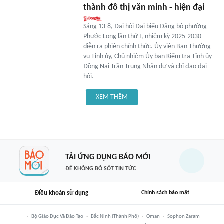
thành đô thị văn minh - hiện đại
Sáng 13-8, Đại hội Đại biểu Đảng bộ phường
Phước Long lần thứ I, nhiệm kỳ 2025-2030
diễn ra phiên chính thức. Ủy viên Ban Thường
vụ Tỉnh ủy, Chủ nhiệm Ủy ban Kiểm tra Tỉnh ủy
Đồng Nai Trần Trung Nhân dự và chỉ đạo đại
hội.
XEM THÊM
TẢI ỨNG DỤNG BÁO MỚI
ĐỂ KHÔNG BỎ SÓT TIN TỨC
Điều khoản sử dụng
Chính sách bảo mật
Bộ Giáo Dục Và Đào Tạo
Bắc Ninh (thành Phố)
Oman
Sophon Zaram