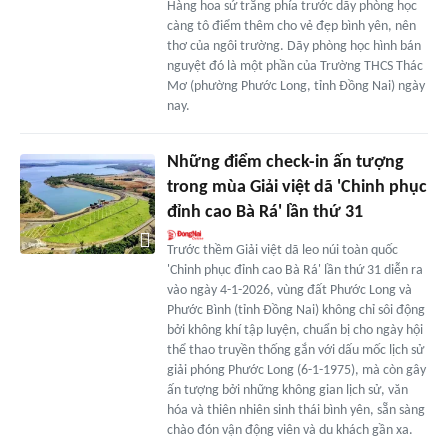
Hàng hoa sứ trắng phía trước dãy phòng học
càng tô điểm thêm cho vẻ đẹp bình yên, nên
thơ của ngôi trường. Dãy phòng học hình bán
nguyệt đó là một phần của Trường THCS Thác
Mơ (phường Phước Long, tỉnh Ðồng Nai) ngày
nay.
Những điểm check-in ấn tượng
trong mùa Giải việt dã 'Chinh phục
đỉnh cao Bà Rá' lần thứ 31
Trước thềm Giải việt dã leo núi toàn quốc
'Chinh phục đỉnh cao Bà Rá' lần thứ 31 diễn ra
vào ngày 4-1-2026, vùng đất Phước Long và
Phước Bình (tỉnh Đồng Nai) không chỉ sôi động
bởi không khí tập luyện, chuẩn bị cho ngày hội
thể thao truyền thống gắn với dấu mốc lịch sử
giải phóng Phước Long (6-1-1975), mà còn gây
ấn tượng bởi những không gian lịch sử, văn
hóa và thiên nhiên sinh thái bình yên, sẵn sàng
chào đón vận động viên và du khách gần xa.