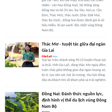
gia Cát Tiên, Bù Gia Mập, Khu Bảo tồn thiên
nhiên - văn hóa Đồng Nai), hệ thống sông
Đồng Nai và hồ (Trị An, Đa Tôn, Núi Le, Cần
Đơn, Thác Mơ), thác nước (thác Đăk Mai,
thác Ba Giọt)…Đồng Nai được đánh giá là sở
hữu nhiều 'di sản xanh' độc nhất vùng Đông
Nam Bộ.
Thác Mơ - tuyệt tác giữa đại ngàn
Gia Lai
Tọa lạc trên nhánh sông Pô Cô huyền thoại (xã
Ia Krái, tỉnh Gia Lai), dòng thác Mơ ngày đêm
tuôn chảy giữa không gian đại ngàn hoang sơ,
kỳ vĩ, tạo nên sức hút ấn tượng, thu hút đông
đảo du khách tìm về khám phá và trải nghiệm.
Đồng Nai: Đánh thức nguồn lực,
định hình vị thế du lịch vùng Đông
Nam Bộ