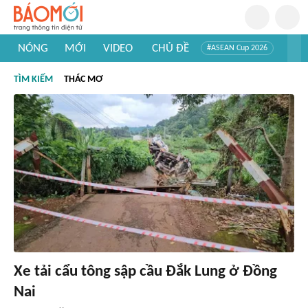
NÓNG
MỚI
VIDEO
CHỦ ĐỀ
#ASEAN Cup 2026
#Trí tuệ nhân tạo
#Mỹ - Iran
#Khám phá Việt Nam
TÌM KIẾM
THÁC MƠ
#Khám phá thế giới
Xe tải cẩu tông sập cầu Đắk Lung ở Đồng
Nai