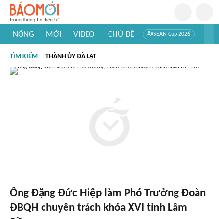
NÓNG
MỚI
VIDEO
CHỦ ĐỀ
#ASEAN Cup 2026
#Trí tuệ nhân tạo
#Mỹ - Iran
#Khám phá Việt Nam
TÌM KIẾM
THÀNH ỦY ĐÀ LẠT
#Khám phá thế giới
Ông Đặng Đức Hiệp làm Phó Trưởng Đoàn
ĐBQH chuyên trách khóa XVI tỉnh Lâm