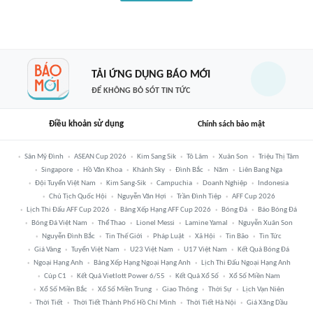
TẢI ỨNG DỤNG BÁO MỚI
ĐỂ KHÔNG BỎ SÓT TIN TỨC
Điều khoản sử dụng
Chính sách bảo mật
Sân Mỹ Đình
ASEAN Cup 2026
Kim Sang Sik
Tô Lâm
Xuân Son
Triệu Thị Tâm
Singapore
Hồ Văn Khoa
Khánh Sky
Đình Bắc
Năm
Liên Bang Nga
Đội Tuyển Việt Nam
Kim Sang-Sik
Campuchia
Doanh Nghiệp
Indonesia
Chủ Tịch Quốc Hội
Nguyễn Văn Hợi
Trần Đình Tiệp
AFF Cup 2026
Lịch Thi Đấu AFF Cup 2026
Bảng Xếp Hạng AFF Cup 2026
Bóng Đá
Báo Bóng Đá
Bóng Đá Việt Nam
Thể Thao
Lionel Messi
Lamine Yamal
Nguyễn Xuân Son
Nguyễn Đình Bắc
Tin Thế Giới
Pháp Luật
Xã Hội
Tin Bão
Tin Tức
Giá Vàng
Tuyển Việt Nam
U23 Việt Nam
U17 Việt Nam
Kết Quả Bóng Đá
Ngoại Hạng Anh
Bảng Xếp Hạng Ngoại Hạng Anh
Lịch Thi Đấu Ngoại Hạng Anh
Cúp C1
Kết Quả Vietlott Power 6/55
Kết Quả Xổ Số
Xổ Số Miền Nam
Xổ Số Miền Bắc
Xổ Số Miền Trung
Giao Thông
Thời Sự
Lịch Vạn Niên
Thời Tiết
Thời Tiết Thành Phố Hồ Chí Minh
Thời Tiết Hà Nội
Giá Xăng Dầu