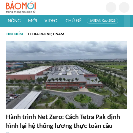
NÓNG
MỚI
VIDEO
CHỦ ĐỀ
#ASEAN Cup 2026
#Trí tuệ nhân tạo
#Mỹ - Iran
#Khám phá Việt Nam
TÌM KIẾM
TETRA PAK VIỆT NAM
#Khám phá thế giới
Hành trình Net Zero: Cách Tetra Pak định
hình lại hệ thống lương thực toàn cầu