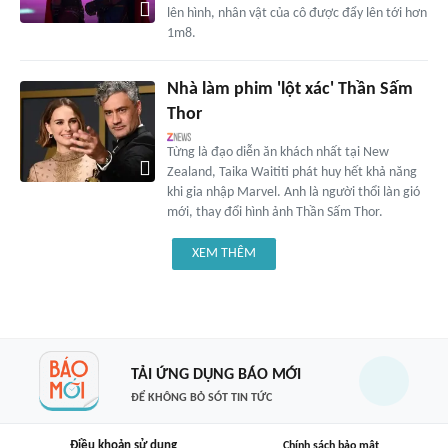
lên hình, nhân vật của cô được đẩy lên tới hơn
1m8.
Nhà làm phim 'lột xác' Thần Sấm
Thor
Từng là đạo diễn ăn khách nhất tại New
Zealand, Taika Waititi phát huy hết khả năng
khi gia nhập Marvel. Anh là người thổi làn gió
mới, thay đổi hình ảnh Thần Sấm Thor.
XEM THÊM
TẢI ỨNG DỤNG BÁO MỚI
ĐỂ KHÔNG BỎ SÓT TIN TỨC
Điều khoản sử dụng
Chính sách bảo mật