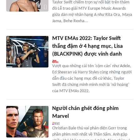
Taylor Swift chiếm trọn sự nổi bật trên thảm
đỏ Lễ trao giải MTV Europe Music Awards
giữa dàn mỹ nhân hạng A như Rita Ora, Maya
Jama, Behe Rexha...
MTV EMAs 2022: Taylor Swift
thắng đậm ở 4 hạng mục, Lisa
(BLACKPINK) được vinh danh
Vượt qua những cái tên 'cộm cán' như Adele,
Ed Sheeran và Harry Styles cùng những người
dẫn đầu các hạng mục đề cử khác, Taylor
Swift đã chứng minh mình mới là 'nữ hoàng'
của MTV EMAs 2022.
Người chán ghét đóng phim
Marvel
Christian Bale thủ vai phản diện Gorr trong
phần phim mới nhất về Thần Sấm. Anh gặp