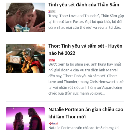
Tình yêu sét đánh của Thần Sấm
Trong 'Thor: Love and Thunder', Thần Sấm gặp
lại tình cũ Jane Foster. Gạt bỏ quá khứ, bộ đôi
cùng nhau giải cứu thế giới và yêu lại từ đầu.
Thor: Tình yêu và sấm sét - Huyên
náo hè 2022
Được xem là bộ phim siêu anh hùng hay nhất
nhì giai đoạn 4 của Vũ trụ điện ảnh Marvel
đến nay, 'Thor: Tình yêu và sấm sét' (Thor:
Love and Thunder) mang Chris Hemsworth trở
lại với nhân vật siêu anh hùng xứ Asgard cùng
chiếc búa thần sức mạnh vô song…
Natalie Portman ăn gian chiều cao
khi làm Thor mới
Natalie Portman vốn chỉ cao 1m6 nhưng khi