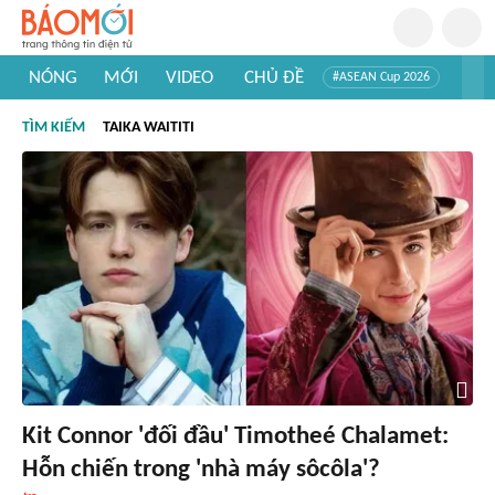
NÓNG
MỚI
VIDEO
CHỦ ĐỀ
#ASEAN Cup 2026
#Trí tuệ nhân tạo
#Mỹ - Iran
#Khám phá Việt Nam
TÌM KIẾM
TAIKA WAITITI
#Khám phá thế giới
Kit Connor 'đối đầu' Timotheé Chalamet:
Hỗn chiến trong 'nhà máy sôcôla'?