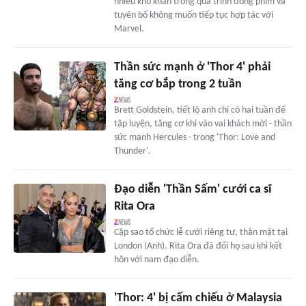
nhiều khó khăn trong quá trình đóng phim và
tuyên bố không muốn tiếp tục hợp tác với
Marvel.
Thần sức mạnh ở 'Thor 4' phải
tăng cơ bắp trong 2 tuần
Brett Goldstein, tiết lộ anh chỉ có hai tuần để
tập luyện, tăng cơ khi vào vai khách mời - thần
sức mạnh Hercules - trong 'Thor: Love and
Thunder'.
Đạo diễn 'Thần Sấm' cưới ca sĩ
Rita Ora
Cặp sao tổ chức lễ cưới riêng tư, thân mật tại
London (Anh). Rita Ora đã đổi họ sau khi kết
hôn với nam đạo diễn.
'Thor: 4' bị cấm chiếu ở Malaysia