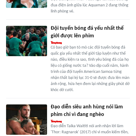
đua điện ảnh giữa lúc Aquaman 2 đang thống
lĩnh phòng vé.
Đội tuyển bóng đá yếu nhất thế
giới được lên phim
Có bao giờ bạn tò mò các đội tuyển bóng đá
quốc gia yếu nhất thế giới tập luyện như thế
nào, điều kiện ra sao, tình yêu bóng đá của họ
liệu có giống nước ta? Vào dịp cuối năm, hành
trình của đội tuyển American Samoa từng
nhận thất bại kỷ lục 31-0 sẽ được đưa lên màn
ảnh rộng, hứa hẹn đem lại những giây phút dở
khóc dở cười.
Đạo diễn siêu anh hùng nói làm
phim chỉ vì đang nghèo
Đạo diễn Taika Waititi nói anh nhận lời làm
'Thor: Ragnarok' (2017) chỉ vì muốn kiếm tiền,