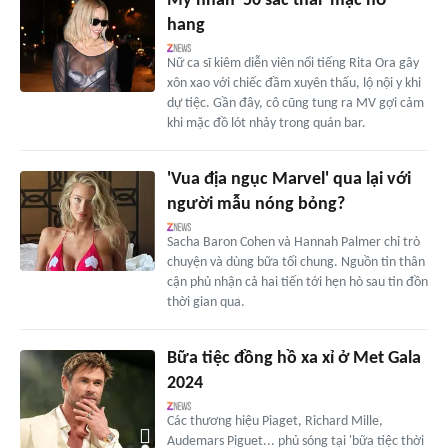
Mỹ nhân '50 sắc thái' mặc hở
hang
Nữ ca sĩ kiêm diễn viên nổi tiếng Rita Ora gây
xôn xao với chiếc đầm xuyên thấu, lộ nội y khi
dự tiệc. Gần đây, cô cũng tung ra MV gợi cảm
khi mặc đồ lót nhảy trong quán bar.
'Vua địa ngục Marvel' qua lại với
người mẫu nóng bỏng?
Sacha Baron Cohen và Hannah Palmer chỉ trò
chuyện và dùng bữa tối chung. Nguồn tin thân
cận phủ nhận cả hai tiến tới hẹn hò sau tin đồn
thời gian qua.
Bữa tiệc đồng hồ xa xỉ ở Met Gala
2024
Các thương hiệu Piaget, Richard Mille,
Audemars Piguet... phủ sóng tại 'bữa tiệc thời