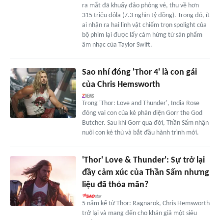
ra mắt đã khuấy đảo phòng vé, thu về hơn
315 triệu đôla (7.3 nghìn tỷ đồng). Trong đó, ít
ai nhận ra hai linh vật chiếm trọn spolight của
bộ phim lại được lấy cảm hứng từ sản phẩm
âm nhạc của Taylor Swift.
Sao nhí đóng 'Thor 4' là con gái
của Chris Hemsworth
Trong 'Thor: Love and Thunder', India Rose
đóng vai con của kẻ phản diện Gorr the God
Butcher. Sau khi Gorr qua đời, Thần Sấm nhận
nuôi con kẻ thù và bắt đầu hành trình mới.
'Thor' Love & Thunder': Sự trở lại
đầy cảm xúc của Thần Sấm nhưng
liệu đã thỏa mãn?
5 năm kể từ Thor: Ragnarok, Chris Hemsworth
trở lại và mang đến cho khán giả một siêu