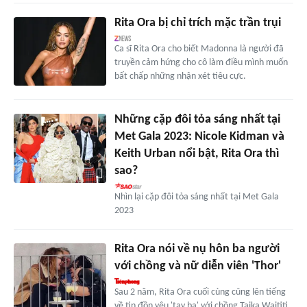
Rita Ora bị chỉ trích mặc trần trụi
Ca sĩ Rita Ora cho biết Madonna là người đã
truyền cảm hứng cho cô làm điều mình muốn
bất chấp những nhận xét tiêu cực.
Những cặp đôi tỏa sáng nhất tại
Met Gala 2023: Nicole Kidman và
Keith Urban nổi bật, Rita Ora thì
sao?
Nhìn lại cặp đôi tỏa sáng nhất tại Met Gala
2023
Rita Ora nói về nụ hôn ba người
với chồng và nữ diễn viên 'Thor'
Sau 2 năm, Rita Ora cuối cùng cũng lên tiếng
về tin đồn yêu 'tay ba' với chồng Taika Waititi