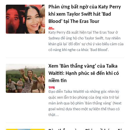
Phản ứng bất ngờ của Katy Perry
khi xem Taylor Swift hát 'Bad
Blood' tại The Eras Tour
Katy Perry đã xuất hiện tại The Eras Tour ở
Sydney để ủng hộ cho Taylor Swift, tuy nhiên
khán giả lại 'đổ dồn' sự chú ý vào biểu cảm của
cô nàng khi nghe ca khúc 'Bad Blood'.
Xem 'Bàn thắng vàng' của Taika
Waititi: Hạnh phúc sẽ đến khi có
niềm tin
Đạo diễn Taika Waititi và những góc nhìn kỳ
quặc xen lẫn trào phúng của ông vừa trở lại
màn ảnh qua bộ phim 'Bàn thắng vàng' (Next
goal wins) dựa theo một sự kiện thể thao có
thật...