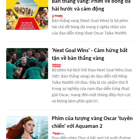
Bàn thắng vàng: Phim về bóng đá
hài hước và cảm động
Bàn thắng vàng (Next Goal Wins) là bộ phim
hài chủ đề bóng đá mang ý nghĩa nhân văn
của đạo diễn từng đoạt Oscar Taika Waititi.
'Next Goal Wins' - Cảm hứng bất
tận về bàn thắng vàng
Bộ phim hài kịch thể thao Next Goal Wins (tựa
Việt: Bàn thắng vàng) do đạo diễn nổi tiếng
Taika Waititi chỉ đạo. Đây là tác phẩm thứ 8
trong sự nghiệp của nam đạo diễn từng đoạt
giải Oscar, mang đến một thông điệp tích cực
và không kém phần giải trí.
Phim của tượng vàng Oscar 'tuyên
chiến' với Aquaman 2
Đạo diễn phim Thor 4 bất ngờ tái xuất đường