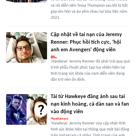
và nữ diễn viên Tessa Thompson sau khi bị bắt
gặp ôm hôn và âu yếm nhau tại bữa tiệc năm
2021.
Cập nhật về tai nạn của Jeremy
Renner: Phục hồi tích cực, 'hội
anh em Avengers' động viên
'Hawkeye' Jeremy Renner đã phải trải qua quá
trình phẫu thuật phức tạp tuy nhiên hiện tại
tình trạng sức khỏe của nam diễn viên đang
dần trở nên ổn định.
Tài tử Hawkeye đăng ảnh sau tai
nạn kinh hoàng, cả dàn sao và fan
vào động viên
'Hawkeye' Jeremy Renner vừa cập nhật tình
hình sức khỏe hiện tại thông qua một bài đăng
trên Instagram cá nhân. Tình trạng của anh