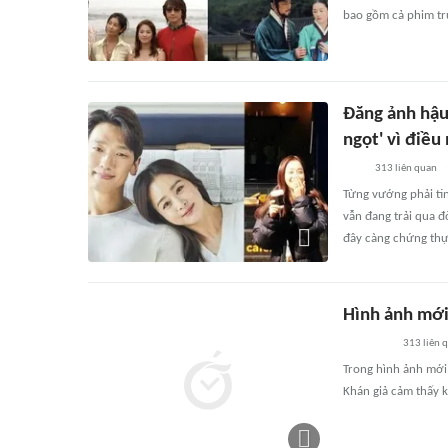
bao gồm cả phim tr
Đăng ảnh hậu
ngọt' vì điều
313
liên quan
Từng vướng phải ti
vẫn đang trải qua đ
đây càng chứng thực
Hình ảnh mới 
313
liên 
Trong hình ảnh mới 
Khán giả cảm thấy k