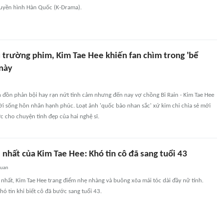
uyền hình Hàn Quốc (K-Drama).
 trường phim, Kim Tae Hee khiến fan chìm trong 'bể
 này
n đồn phản bội hay rạn nứt tình cảm nhưng đến nay vợ chồng Bi Rain - Kim Tae Hee
ời sống hôn nhân hạnh phúc. Loạt ảnh 'quốc bảo nhan sắc' xứ kim chi chia sẻ mới
 cho chuyện tình đẹp của hai nghệ sĩ.
nhất của Kim Tae Hee: Khó tin cô đã sang tuổi 43
quan
nhất, Kim Tae Hee trang điểm nhẹ nhàng và buông xõa mái tóc dài đầy nữ tính.
hó tin khi biết cô đã bước sang tuổi 43.