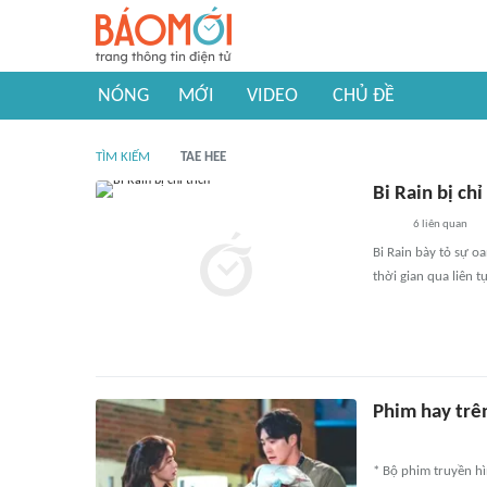
NÓNG
MỚI
VIDEO
CHỦ ĐỀ
TÌM KIẾM
TAE HEE
Bi Rain bị chỉ
6
liên quan
Bi Rain bày tỏ sự o
thời gian qua liên t
Phim hay tr
* Bộ phim truyền hì