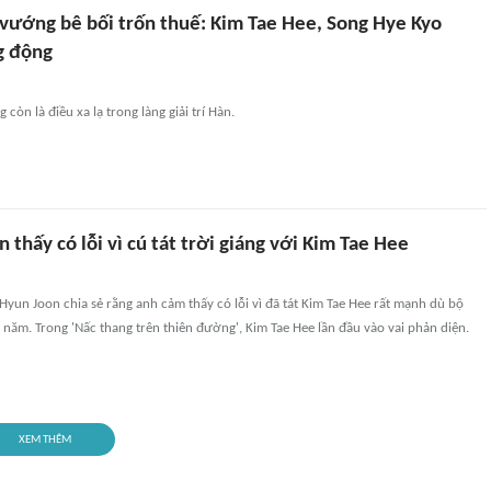
 vướng bê bối trốn thuế: Kim Tae Hee, Song Hye Kyo
g động
 còn là điều xa lạ trong làng giải trí Hàn.
 thấy có lỗi vì cú tát trời giáng với Kim Tae Hee
Hyun Joon chia sẻ rằng anh cảm thấy có lỗi vì đã tát Kim Tae Hee rất mạnh dù bộ
 năm. Trong 'Nấc thang trên thiên đường', Kim Tae Hee lần đầu vào vai phản diện.
XEM THÊM