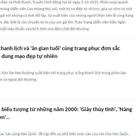
 Báo và Phát thanh, Truyền hình Đồng Nai từ ngày 2-10-2025. Phim xoay quanh
oàng (diễn viên Cao Hoàng thủ vai), một kỹ sư điện tử về hưu, góa vợ sớm và một
gái với những cá tính đối lập. Sự xuất hiện của những người thân bên lề cùng hàng
m, đặc biệt là câu chuyện éo le của con gái lớn Thảo Trang (diễn viên Kiều Ngân
chuỗi mâu thuẫn vừa kịch tính vừa đậm chất đời thường.
hanh lịch và 'ăn gian tuổi' cùng trang phục đơn sắc
ật dung mạo đẹp tự nhiên
Kim Tae Hee thường xuất hiện với trang phục trắng thanh lịch trong phim Lies
n và ngoài đời thường.
 biểu tượng từ những năm 2000: 'Giày thủy tinh', 'Nàng
m'...
 hay 'Làn sóng Hàn Quốc' đề cập đến sự phổ biến toàn cầu của văn hóa Hàn Quốc,