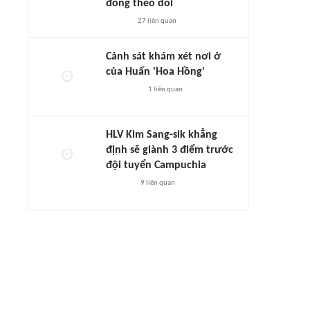
đông theo dõi
27
liên quan
Cảnh sát khám xét nơi ở
của Huấn 'Hoa Hồng'
1
liên quan
HLV Kim Sang-sik khẳng
định sẽ giành 3 điểm trước
đội tuyển Campuchia
9
liên quan