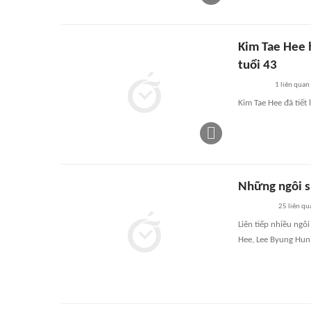
Kim Tae Hee h
tuổi 43
1
liên quan
Kim Tae Hee đã tiết
Những ngôi s
25
liên qu
Liên tiếp nhiều ngô
Hee, Lee Byung Hun