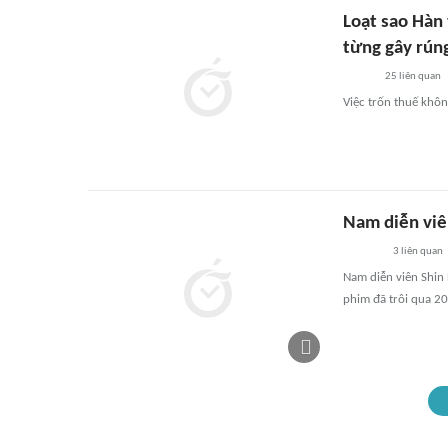
Loạt sao Hàn
từng gây rún
25
liên quan
Việc trốn thuế không
Nam diễn viên
3
liên quan
Nam diễn viên Shin 
phim đã trôi qua 20