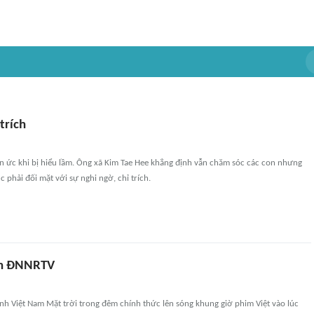
 trích
an ức khi bị hiểu lầm. Ông xã Kim Tae Hee khẳng định vẫn chăm sóc các con nhưng
ục phải đối mặt với sự nghi ngờ, chỉ trích.
ên ĐNNRTV
nh Việt Nam Mặt trời trong đêm chính thức lên sóng khung giờ phim Việt vào lúc