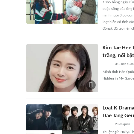
13h5 hằng ngày của
cuộc sống của ông H
mình nuôi 3 cô con 
loạt biến cố tình cả
đóng), đã tạo nên 
Kim Tae Hee t
trắng, nổi b
313
liên quan
Minh tinh Hàn Quốc 
Hidden in My Garde
Loạt K-Drama
Dae Jang Geu
2
liên quan
Thuật ngữ 'Hallyu'