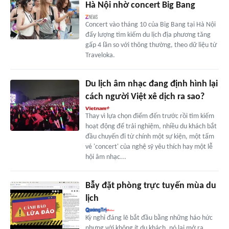
Hà Nội nhờ concert Big Bang
Concert vào tháng 10 của Big Bang tại Hà Nội
đẩy lượng tìm kiếm du lịch địa phương tăng
gấp 4 lần so với thông thường, theo dữ liệu từ
Traveloka.
Du lịch âm nhạc đang định hình lại
cách người Việt xê dịch ra sao?
Thay vì lựa chọn điểm đến trước rồi tìm kiếm
hoạt động để trải nghiệm, nhiều du khách bắt
đầu chuyến đi từ chính một sự kiện, một tấm
vé 'concert' của nghệ sỹ yêu thích hay một lễ
hội âm nhạc...
Bẫy đặt phòng trực tuyến mùa du
lịch
Kỳ nghỉ đáng lẽ bắt đầu bằng những háo hức
nhưng với không ít du khách, nó lại mở ra