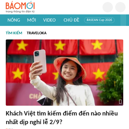
NÓNG
MỚI
VIDEO
CHỦ ĐỀ
#ASEAN Cup 2026
#Trí tuệ nhân tạo
#Mỹ - Iran
#Khám phá Việt Nam
TÌM KIẾM
TRAVELOKA
#Khám phá thế giới
Khách Việt tìm kiếm điểm đến nào nhiều
nhất dịp nghỉ lễ 2/9?