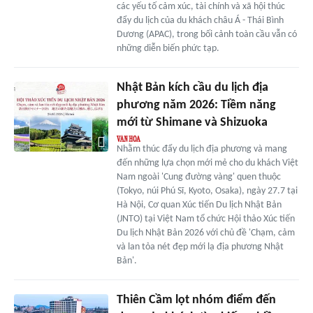
các yếu tố cảm xúc, tài chính và xã hội thúc
đẩy du lịch của du khách châu Á - Thái Bình
Dương (APAC), trong bối cảnh toàn cầu vẫn có
những diễn biến phức tạp.
Nhật Bản kích cầu du lịch địa
phương năm 2026: Tiềm năng
mới từ Shimane và Shizuoka
Nhằm thúc đẩy du lịch địa phương và mang
đến những lựa chọn mới mẻ cho du khách Việt
Nam ngoài 'Cung đường vàng' quen thuộc
(Tokyo, núi Phú Sĩ, Kyoto, Osaka), ngày 27.7 tại
Hà Nội, Cơ quan Xúc tiến Du lịch Nhật Bản
(JNTO) tại Việt Nam tổ chức Hội thảo Xúc tiến
Du lịch Nhật Bản 2026 với chủ đề 'Chạm, cảm
và lan tỏa nét đẹp mới lạ địa phương Nhật
Bản'.
Thiên Cầm lọt nhóm điểm đến