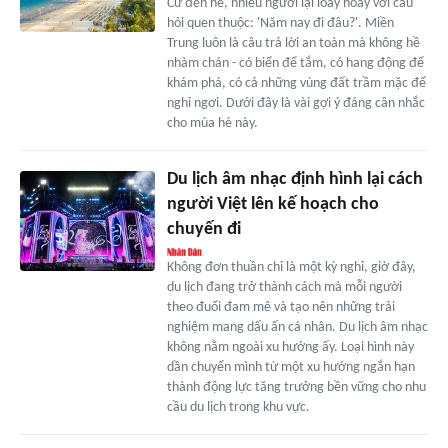
Cứ đến hè, nhiều người lại loay hoay với câu
hỏi quen thuộc: 'Năm nay đi đâu?'. Miền
Trung luôn là câu trả lời an toàn mà không hề
nhàm chán - có biển để tắm, có hang động để
khám phá, có cả những vùng đất trầm mặc để
nghỉ ngơi. Dưới đây là vài gợi ý đáng cân nhắc
cho mùa hè này.
Du lịch âm nhạc định hình lại cách
người Việt lên kế hoạch cho
chuyến đi
Không đơn thuần chỉ là một kỳ nghỉ, giờ đây,
du lịch đang trở thành cách mà mỗi người
theo đuổi đam mê và tạo nên những trải
nghiệm mang dấu ấn cá nhân. Du lịch âm nhạc
không nằm ngoài xu hướng ấy. Loại hình này
dần chuyển mình từ một xu hướng ngắn hạn
thành động lực tăng trưởng bền vững cho nhu
cầu du lịch trong khu vực.