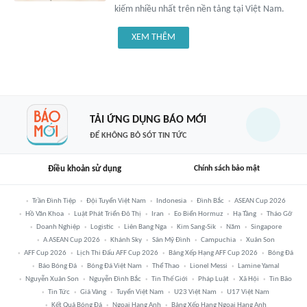
kiếm nhiều nhất trên nền tảng tại Việt Nam.
XEM THÊM
TẢI ỨNG DỤNG BÁO MỚI
ĐỂ KHÔNG BỎ SÓT TIN TỨC
Điều khoản sử dụng
Chính sách bảo mật
Trần Đình Tiệp
Đội Tuyển Việt Nam
Indonesia
Đình Bắc
ASEAN Cup 2026
Hồ Văn Khoa
Luật Phát Triển Đô Thị
Iran
Eo Biển Hormuz
Hạ Tầng
Tháo Gỡ
Doanh Nghiệp
Logistic
Liên Bang Nga
Kim Sang-Sik
Năm
Singapore
A ASEAN Cup 2026
Khánh Sky
Sân Mỹ Đình
Campuchia
Xuân Son
AFF Cup 2026
Lịch Thi Đấu AFF Cup 2026
Bảng Xếp Hạng AFF Cup 2026
Bóng Đá
Báo Bóng Đá
Bóng Đá Việt Nam
Thể Thao
Lionel Messi
Lamine Yamal
Nguyễn Xuân Son
Nguyễn Đình Bắc
Tin Thế Giới
Pháp Luật
Xã Hội
Tin Bão
Tin Tức
Giá Vàng
Tuyển Việt Nam
U23 Việt Nam
U17 Việt Nam
Kết Quả Bóng Đá
Ngoại Hạng Anh
Bảng Xếp Hạng Ngoại Hạng Anh