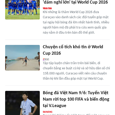
'dám nghĩ lớn' tại World Cup 2026
Khi những lá thăm World Cup 2026 đưa
Curaçao vào danh sách các đội tuyển góp mặt
tại ngày hội bóng đá lớn nhất hành tinh, nhiều
người hâm mộ đã phải tra cứu xem quốc gia
này nằm ở đâu trên bản đồ thế giới.
Chuyện cổ tích khó tin ở World
Cup 2026
Tập tập luyện chân trần trên bãi biển, di
chuyển bằng xe buýt cũ kỹ và sở hữu dân số chỉ
158.000 người, Curacao viết nên câu chuyện
thần kỳ khi lần đầu góp mặt tại World Cup.
Bóng đá Việt Nam 9/6: Tuyển Việt
Nam rời top 100 FIFA và biến động
tại V.League