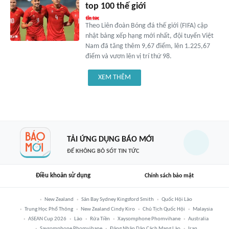
top 100 thế giới
Theo Liên đoàn Bóng đá thế giới (FIFA) cập
nhật bảng xếp hạng mới nhất, đội tuyển Việt
Nam đã tăng thêm 9,67 điểm, lên 1.225,67
điểm và vươn lên vị trí thứ 98.
XEM THÊM
TẢI ỨNG DỤNG BÁO MỚI
ĐỂ KHÔNG BỎ SÓT TIN TỨC
Điều khoản sử dụng
Chính sách bảo mật
New Zealand
Sân Bay Sydney Kingsford Smith
Quốc Hội Lào
Trung Học Phổ Thông
New Zealand Cindy Kiro
Chủ Tịch Quốc Hội
Malaysia
ASEAN Cup 2026
Lào
Rửa Tiền
Xaysomphone Phomvihane
Australia
Saysomphone Phomvihane
Đảng Nhân Dân Cách Mạng Lào
Iran