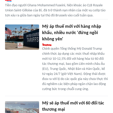
Tiền đạo người Ghana Mohammed Fuseini, hiện khoác áo CLB Royale
Union Saint-Gilloise của Bỉ, đã trở thành nạn nhân của một vụ cướp táo
tợn xảy ra giữa ban ngày tại thủ đô Brussels vào cuối tuần qua.
Mỹ áp thuế mới với hàng nhập
khẩu, nhiều nước 'đứng ngồi
không yên'
Chính quyền Tổng thống Mỹ Donald Trump
chính thức áp dụng các mức thuế nhập khẩu
mới từ 10-12,5% đối với hàng hóa từ 60 đối
tác thương mại, bao gồm Liên minh châu Âu
(EU), Trung Quốc, Nhật Bản và Hàn Quốc, kể
từ ngày 24/7 (giờ Việt Nam). Động thái được
đưa ra với lý do các quốc gia này chưa thực thi
đủ nghiêm các biện pháp ngăn chặn lao động
cưỡng bức trong chuỗi cung ứng.
Mỹ sẽ áp thuế mới với 60 đối tác
thương mại