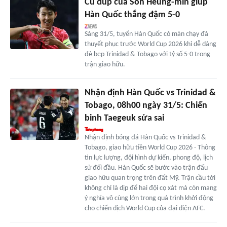
Cú đúp của Son Heung-min giúp
Hàn Quốc thắng đậm 5-0
Sáng 31/5, tuyển Hàn Quốc có màn chạy đà
thuyết phục trước World Cup 2026 khi dễ dàng
đè bẹp Trinidad & Tobago với tỷ số 5-0 trong
trận giao hữu.
Nhận định Hàn Quốc vs Trinidad &
Tobago, 08h00 ngày 31/5: Chiến
binh Taegeuk sửa sai
Nhận định bóng đá Hàn Quốc vs Trinidad &
Tobago, giao hữu tiền World Cup 2026 - Thông
tin lực lượng, đội hình dự kiến, phong độ, lịch
sử đối đầu. Hàn Quốc sẽ bước vào trận đấu
giao hữu quan trọng trên đất Mỹ. Trận cầu tới
không chỉ là dịp để hai đội cọ xát mà còn mang
ý nghĩa vô cùng lớn trong quá trình khởi động
cho chiến dịch World Cup của đại diện AFC.