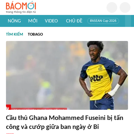
NÓNG
MỚI
VIDEO
CHỦ ĐỀ
#ASEAN Cup 2026
#Trí tuệ nhân tạo
#Mỹ - Iran
#Khám phá Việt Nam
TÌM KIẾM
TOBAGO
#Khám phá thế giới
Cầu thủ Ghana Mohammed Fuseini bị tấn
công và cướp giữa ban ngày ở Bỉ