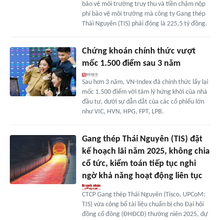
bảo vệ môi trường truy thu và tiền chậm nộp
phí bảo vệ môi trường mà công ty Gang thép
Thái Nguyên (TIS) phải đóng là 225,5 tỷ đồng.
Chứng khoán chính thức vượt
mốc 1.500 điểm sau 3 năm
Sau hơn 3 năm, VN-Index đã chính thức lấy lại
mốc 1.500 điểm với tâm lý hứng khởi của nhà
đầu tư, dưới sự dẫn dắt của các cổ phiếu lớn
như VIC, HVN, HPG, FPT, LPB.
Gang thép Thái Nguyên (TIS) đặt
kế hoạch lãi năm 2025, không chia
cổ tức, kiểm toán tiếp tục nghi
ngờ khả năng hoạt động liên tục
CTCP Gang thép Thái Nguyên (Tisco, UPCoM:
TIS) vừa công bố tài liệu chuẩn bị cho Đại hội
đồng cổ đông (ĐHĐCĐ) thường niên 2025, dự