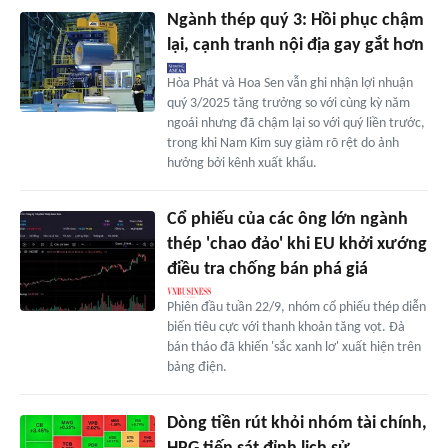
Ngành thép quý 3: Hồi phục chậm
lại, cạnh tranh nội địa gay gắt hơn
Hòa Phát và Hoa Sen vẫn ghi nhận lợi nhuận
quý 3/2025 tăng trưởng so với cùng kỳ năm
ngoái nhưng đã chậm lại so với quý liền trước,
trong khi Nam Kim suy giảm rõ rệt do ảnh
hưởng bởi kênh xuất khẩu.
Cổ phiếu của các ông lớn ngành
thép 'chao đảo' khi EU khởi xướng
điều tra chống bán phá giá
Phiên đầu tuần 22/9, nhóm cổ phiếu thép diễn
biến tiêu cực với thanh khoản tăng vọt. Đà
bán tháo đã khiến 'sắc xanh lơ' xuất hiện trên
bảng điện.
Dòng tiền rút khỏi nhóm tài chính,