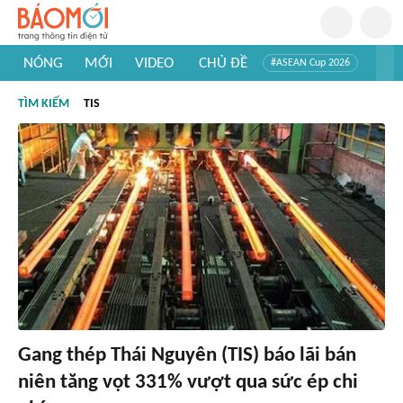
NÓNG
MỚI
VIDEO
CHỦ ĐỀ
#ASEAN Cup 2026
#Trí tuệ nhân tạo
#Mỹ - Iran
#Khám phá Việt Nam
TÌM KIẾM
TIS
#Khám phá thế giới
Gang thép Thái Nguyên (TIS) báo lãi bán
niên tăng vọt 331% vượt qua sức ép chi