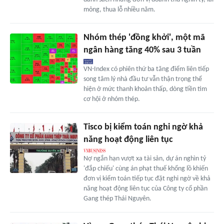
mỏng, thua lỗ nhiều năm.
Nhóm thép 'đồng khởi', một mã
ngân hàng tăng 40% sau 3 tuần
VN-Index có phiên thứ ba tăng điểm liên tiếp
song tâm lý nhà đầu tư vẫn thận trọng thể
hiện ở mức thanh khoản thấp, dòng tiền tìm
cơ hội ở nhóm thép.
Tisco bị kiểm toán nghi ngờ khả
năng hoạt động liên tục
Nợ ngắn hạn vượt xa tài sản, dự án nghìn tỷ
'đắp chiếu' cùng án phạt thuế khổng lồ khiến
đơn vị kiểm toán tiếp tục đặt nghi ngờ về khả
năng hoạt động liên tục của Công ty cổ phần
Gang thép Thái Nguyên.