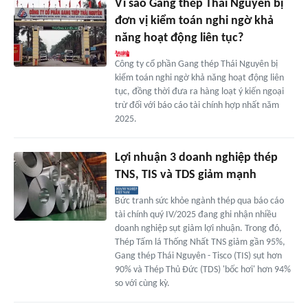
Vì sao Gang thép Thái Nguyên bị
đơn vị kiểm toán nghi ngờ khả
năng hoạt động liên tục?
Công ty cổ phần Gang thép Thái Nguyên bị
kiểm toán nghi ngờ khả năng hoạt động liên
tục, đồng thời đưa ra hàng loạt ý kiến ngoại
trừ đối với báo cáo tài chính hợp nhất năm
2025.
Lợi nhuận 3 doanh nghiệp thép
TNS, TIS và TDS giảm mạnh
Bức tranh sức khỏe ngành thép qua báo cáo
tài chính quý IV/2025 đang ghi nhận nhiều
doanh nghiệp sụt giảm lợi nhuận. Trong đó,
Thép Tấm lá Thống Nhất TNS giảm gần 95%,
Gang thép Thái Nguyên - Tisco (TIS) sụt hơn
90% và Thép Thủ Đức (TDS) 'bốc hơi' hơn 94%
so với cùng kỳ.