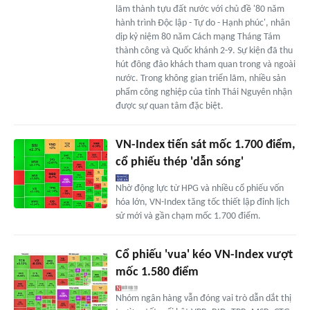
lãm thành tựu đất nước với chủ đề '80 năm
hành trình Độc lập - Tự do - Hạnh phúc', nhân
dịp kỷ niệm 80 năm Cách mạng Tháng Tám
thành công và Quốc khánh 2-9. Sự kiện đã thu
hút đông đảo khách tham quan trong và ngoài
nước. Trong không gian triển lãm, nhiều sản
phẩm công nghiệp của tỉnh Thái Nguyên nhận
được sự quan tâm đặc biệt.
VN-Index tiến sát mốc 1.700 điểm,
cổ phiếu thép 'dẫn sóng'
Nhờ động lực từ HPG và nhiều cổ phiếu vốn
hóa lớn, VN-Index tăng tốc thiết lập đỉnh lịch
sử mới và gần chạm mốc 1.700 điểm.
Cổ phiếu 'vua' kéo VN-Index vượt
mốc 1.580 điểm
Nhóm ngân hàng vẫn đóng vai trò dẫn dắt thị