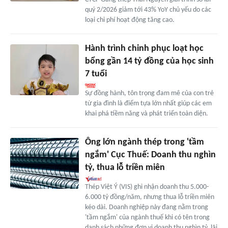
quý 2/2026 giảm tới 43% YoY chủ yếu do các
loại chi phí hoạt động tăng cao.
Hành trình chinh phục loạt học
bổng gần 14 tỷ đồng của học sinh
7 tuổi
Sự đồng hành, tôn trọng đam mê của con trẻ
từ gia đình là điểm tựa lớn nhất giúp các em
khai phá tiềm năng và phát triển toàn diện.
Ông lớn ngành thép trong 'tầm
ngắm' Cục Thuế: Doanh thu nghìn
tỷ, thua lỗ triền miên
Thép Việt Ý (VIS) ghi nhận doanh thu 5.000-
6.000 tỷ đồng/năm, nhưng thua lỗ triền miên
kéo dài. Doanh nghiệp này đang nằm trong
'tầm ngắm' của ngành thuế khi có tên trong
danh sách những đơn vị doanh thu nghìn tỷ, lãi