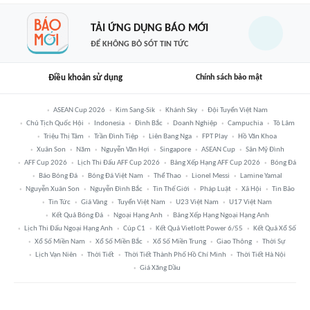
TẢI ỨNG DỤNG BÁO MỚI
ĐỂ KHÔNG BỎ SÓT TIN TỨC
Điều khoản sử dụng
Chính sách bảo mật
ASEAN Cup 2026
Kim Sang-Sik
Khánh Sky
Đội Tuyển Việt Nam
Chủ Tịch Quốc Hội
Indonesia
Đình Bắc
Doanh Nghiệp
Campuchia
Tô Lâm
Triệu Thị Tâm
Trần Đình Tiệp
Liên Bang Nga
FPT Play
Hồ Văn Khoa
Xuân Son
Năm
Nguyễn Văn Hợi
Singapore
ASEAN Cup
Sân Mỹ Đình
AFF Cup 2026
Lịch Thi Đấu AFF Cup 2026
Bảng Xếp Hạng AFF Cup 2026
Bóng Đá
Báo Bóng Đá
Bóng Đá Việt Nam
Thể Thao
Lionel Messi
Lamine Yamal
Nguyễn Xuân Son
Nguyễn Đình Bắc
Tin Thế Giới
Pháp Luật
Xã Hội
Tin Bão
Tin Tức
Giá Vàng
Tuyển Việt Nam
U23 Việt Nam
U17 Việt Nam
Kết Quả Bóng Đá
Ngoại Hạng Anh
Bảng Xếp Hạng Ngoại Hạng Anh
Lịch Thi Đấu Ngoại Hạng Anh
Cúp C1
Kết Quả Vietlott Power 6/55
Kết Quả Xổ Số
Xổ Số Miền Nam
Xổ Số Miền Bắc
Xổ Số Miền Trung
Giao Thông
Thời Sự
Lịch Vạn Niên
Thời Tiết
Thời Tiết Thành Phố Hồ Chí Minh
Thời Tiết Hà Nội
Giá Xăng Dầu