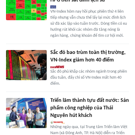
HPG tiến sát đỉnh lịch sử
VN-Index hôm nay hồi phục phiên thứ 4 liên
tiếp nhưng vẫn chưa thể lấy lại mức đỉnh lịch
sử đã xác lập vào tuần trước. Dòng tiền có xu
hướng rút khỏi các nhóm đã tăng nóng là
ngân hàng, chứng khoán để tìm cơ hội mới.
Sắc đỏ bao trùm toàn thị trường,
VN-Index giảm hơn 40 điểm
Sắc đỏ phủ khắp các nhóm ngành trong phiên
đầu tuần, đẩy chỉ số VN-Index mất hơn 40
điểm.
Triển lãm thành tựu đất nước: Sản
phẩm công nghiệp của Thái
Nguyên hút khách
Những ngày qua, tại Trung tâm Triển lãm Việt
Nam (xã Đông Anh, TP. Hà Nội) diễn ra Triển