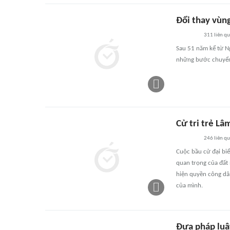
Đổi thay vùn
311
liên q
Sau 51 năm kể từ N
những bước chuyển 
Cử tri trẻ L
246
liên q
Cuộc bầu cử đại biể
quan trọng của đất 
hiện quyền công dân
của mình.
Đưa pháp luật