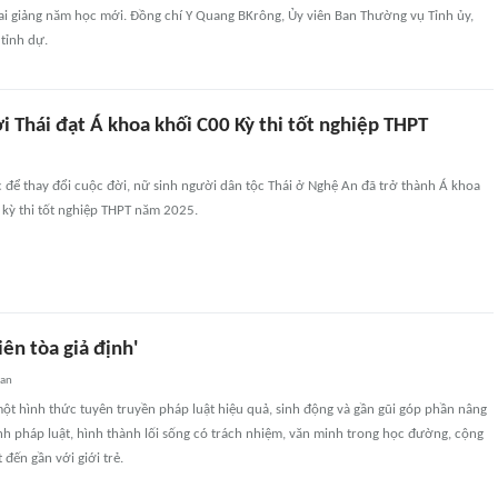
hai giảng năm học mới. Đồng chí Y Quang BKrông, Ủy viên Ban Thường vụ Tỉnh ủy,
tỉnh dự.
 Thái đạt Á khoa khối C00 Kỳ thi tốt nghiệp THPT
để thay đổi cuộc đời, nữ sinh người dân tộc Thái ở Nghệ An đã trở thành Á khoa
 kỳ thi tốt nghiệp THPT năm 2025.
ên tòa giả định'
uan
một hình thức tuyên truyền pháp luật hiệu quả, sinh động và gần gũi góp phần nâng
h pháp luật, hình thành lối sống có trách nhiệm, văn minh trong học đường, cộng
 đến gần với giới trẻ.