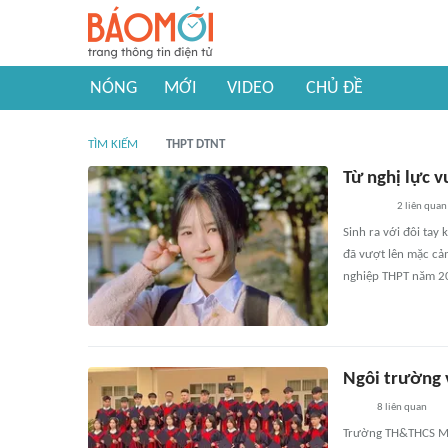
NÓNG
MỚI
VIDEO
CHỦ ĐỀ
TÌM KIẾM
THPT DTNT
Từ nghị lực 
2
liên quan
Sinh ra với đôi tay
đã vượt lên mặc cảm
nghiệp THPT năm 2
Ngôi trường 
8
liên quan
Trường TH&THCS Mườ