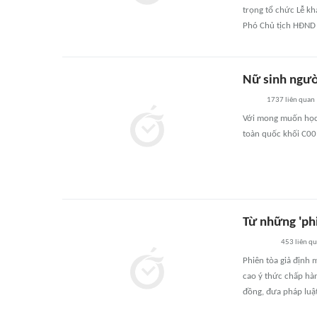
trọng tổ chức Lễ k
Phó Chủ tịch HĐND 
Nữ sinh người
1737
liên quan
Với mong muốn học 
toàn quốc khối C00
Từ những 'phi
453
liên q
Phiên tòa giả định 
cao ý thức chấp hàn
đồng, đưa pháp luật