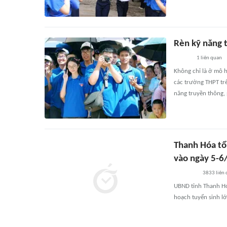
Rèn kỹ năng 
1
liên quan
Không chỉ là ở mô h
các trường THPT trê
năng truyền thông, 
Thanh Hóa tổ
vào ngày 5-6
3833
liên
UBND tỉnh Thanh H
hoạch tuyển sinh l