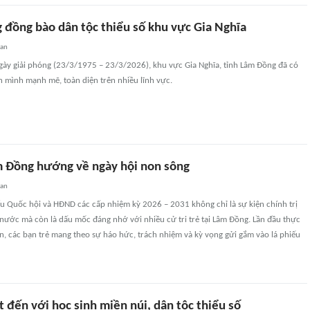
g đồng bào dân tộc thiểu số khu vực Gia Nghĩa
uan
gày giải phóng (23/3/1975 – 23/3/2026), khu vực Gia Nghĩa, tỉnh Lâm Đồng đã có
mình mạnh mẽ, toàn diện trên nhiều lĩnh vực.
âm Đồng hướng về ngày hội non sông
uan
u Quốc hội và HĐND các cấp nhiệm kỳ 2026 – 2031 không chỉ là sự kiện chính trị
nước mà còn là dấu mốc đáng nhớ với nhiều cử tri trẻ tại Lâm Đồng. Lần đầu thực
, các bạn trẻ mang theo sự háo hức, trách nhiệm và kỳ vọng gửi gắm vào lá phiếu
 đến với học sinh miền núi, dân tộc thiểu số