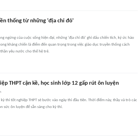
ền thống từ những 'địa chỉ đỏ'
g ngừng của cuộc sống hiện đại, những 'địa chỉ đỏ' ghi dấu chiến tích, ký ức hào
ong kháng chiến là điểm đến quan trọng trong việc giáo dục truyền thống cách
thần yêu nước cho thế hệ trẻ.
hiệp THPT cận kề, học sinh lớp 12 gấp rút ôn luyện
n
 kỳ thi tốt nghiệp THPT sẽ bước vào ngày thi đầu tiên. Thời điểm này, thầy và trò các
 sức ôn luyện để sẵn sàng cho kỳ thi.