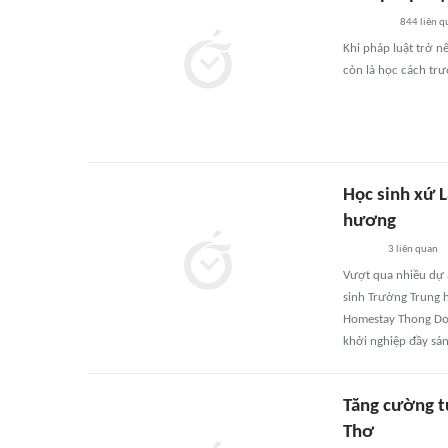
844
liên q
Khi pháp luật trở n
còn là học cách tr
Học sinh xứ L
hương
3
liên quan
Vượt qua nhiều dự á
sinh Trường Trung h
Homestay Thong Don
khởi nghiệp đầy sán
Tăng cường t
Thơ