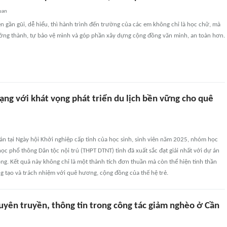
uan
ên gần gũi, dễ hiểu, thì hành trình đến trường của các em không chỉ là học chữ, mà
ưởng thành, tự bảo vệ mình và góp phần xây dựng cộng đồng văn minh, an toàn hơn.
ạng với khát vọng phát triển du lịch bền vững cho quê
n tại Ngày hội Khởi nghiệp cấp tỉnh của học sinh, sinh viên năm 2025, nhóm học
ọc phổ thông Dân tộc nội trú (THPT DTNT) tỉnh đã xuất sắc đạt giải nhất với dự án
g. Kết quả này không chỉ là một thành tích đơn thuần mà còn thể hiện tinh thần
g tạo và trách nhiệm với quê hương, cộng đồng của thế hệ trẻ.
uyên truyền, thông tin trong công tác giảm nghèo ở Cần