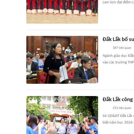
Lam Sơn đạt điểm c
Đắk Lắk bổ su
387
liên quan
Ngành giáo dục Đắk
vào các trường THP
Đắk Lắk công
231
liên quan
Sở GD&ĐT Đắk Lắk v
biệt năm học 2026