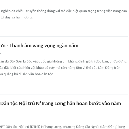
 nghèo đa chiều, truyền thông đóng vai trò đặc biệt quan trọng trong việc nâng cao
 tư duy và hành động.
ơn - Thanh âm vang vọng ngàn năm
an
àn đá Đắk Sơn là Bảo vật quốc gia không chỉ khẳng định giá trị độc bản, chứa đựng
n hóa đặc biệt của hiện vật khảo cổ này mà còn nâng tầm vị thế của Lâm Đồng trên
và quảng bá di sản văn hóa dân tộc.
Dân tộc Nội trú N'Trang Lơng hân hoan bước vào năm
HPT Dân tộc Nội trú (DTNT) N'Trang Lơng, phường Đông Gia Nghĩa (Lâm Đồng) long