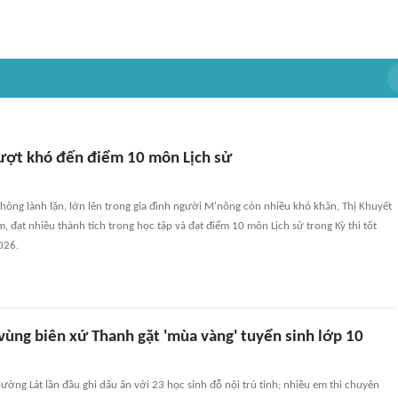
vượt khó đến điểm 10 môn Lịch sử
 không lành lặn, lớn lên trong gia đình người M'nông còn nhiều khó khăn, Thị Khuyết
, đạt nhiều thành tích trong học tập và đạt điểm 10 môn Lịch sử trong Kỳ thi tốt
026.
vùng biên xứ Thanh gặt 'mùa vàng' tuyển sinh lớp 10
ng Lát lần đầu ghi dấu ấn với 23 học sinh đỗ nội trú tỉnh; nhiều em thi chuyên