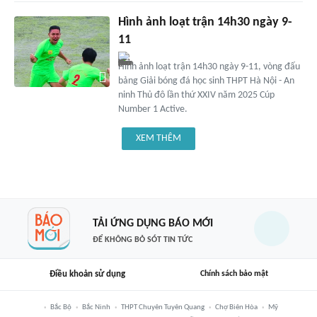
Hình ảnh loạt trận 14h30 ngày 9-
11
Hình ảnh loạt trận 14h30 ngày 9-11, vòng đấu
bảng Giải bóng đá học sinh THPT Hà Nội - An
ninh Thủ đô lần thứ XXIV năm 2025 Cúp
Number 1 Active.
XEM THÊM
TẢI ỨNG DỤNG BÁO MỚI
ĐỂ KHÔNG BỎ SÓT TIN TỨC
Điều khoản sử dụng
Chính sách bảo mật
Bắc Bộ
Bắc Ninh
THPT Chuyên Tuyên Quang
Chợ Biên Hòa
Mỹ