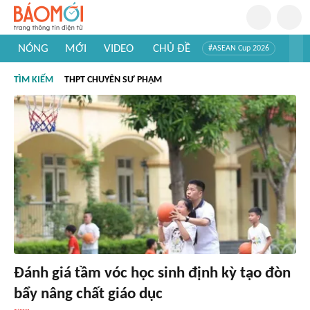
NÓNG
MỚI
VIDEO
CHỦ ĐỀ
#ASEAN Cup 2026
#Trí tuệ nhân tạo
#Mỹ - Iran
#Khám phá Việt Nam
TÌM KIẾM
THPT CHUYÊN SƯ PHẠM
#Khám phá thế giới
Đánh giá tầm vóc học sinh định kỳ tạo đòn
bẩy nâng chất giáo dục