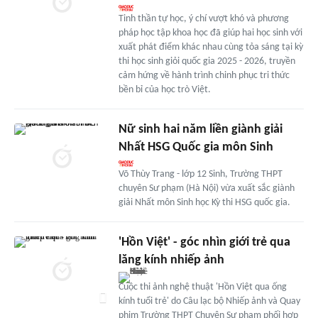
Tinh thần tự học, ý chí vượt khó và phương
pháp học tập khoa học đã giúp hai học sinh với
xuất phát điểm khác nhau cùng tỏa sáng tại kỳ
thi học sinh giỏi quốc gia 2025 - 2026, truyền
cảm hứng về hành trình chinh phục tri thức
bền bỉ của học trò Việt.
Nữ sinh hai năm liền giành giải
Nhất HSG Quốc gia môn Sinh
Võ Thùy Trang - lớp 12 Sinh, Trường THPT
chuyên Sư phạm (Hà Nội) vừa xuất sắc giành
giải Nhất môn Sinh học Kỳ thi HSG quốc gia.
'Hồn Việt' - góc nhìn giới trẻ qua
lăng kính nhiếp ảnh
Cuộc thi ảnh nghệ thuật 'Hồn Việt qua ống
kính tuổi trẻ' do Câu lạc bộ Nhiếp ảnh và Quay
phim Trường THPT Chuyên Sư phạm phối hợp