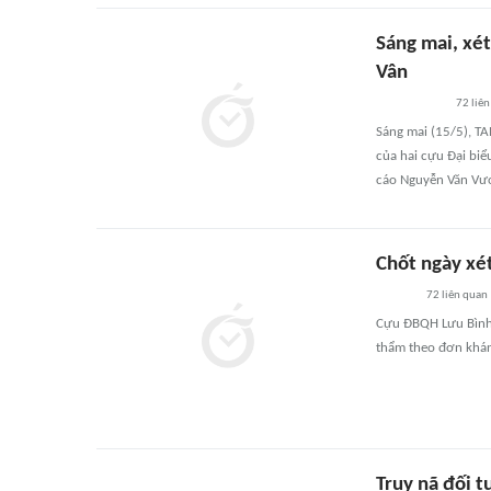
Sáng mai, xé
Vân
72
liên
Sáng mai (15/5), T
của hai cựu Đại bi
cáo Nguyễn Văn Vươ
Chốt ngày xé
72
liên quan
Cựu ĐBQH Lưu Bình 
thẩm theo đơn khán
Truy nã đối t