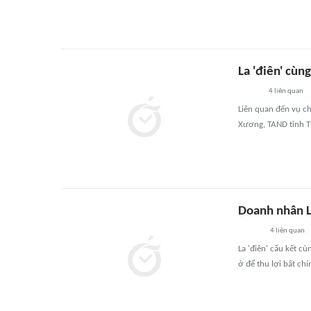
La 'điên' cùn
4
liên quan
Liên quan đến vụ ch
Xương, TAND tỉnh Th
Doanh nhân La
4
liên quan
La 'điên' cấu kết c
ở để thu lợi bất ch