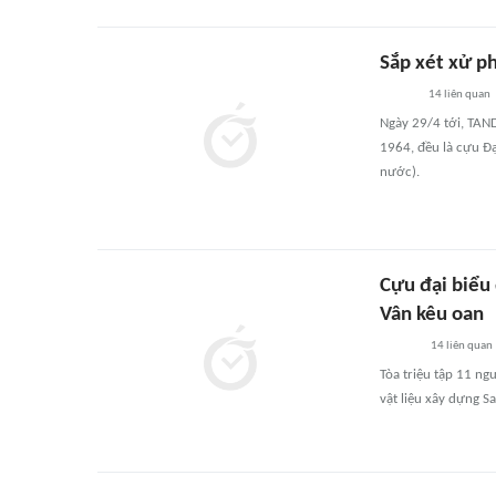
Sắp xét xử p
14
liên quan
Ngày 29/4 tới, TAND
1964, đều là cựu Đ
nước).
Cựu đại biểu
Vân kêu oan
14
liên quan
Tòa triệu tập 11 ng
vật liệu xây dựng S