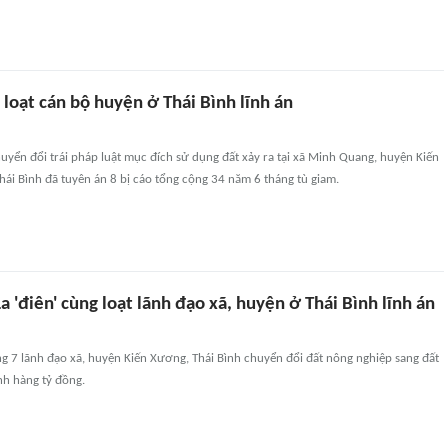
g loạt cán bộ huyện ở Thái Bình lĩnh án
uyển đổi trái pháp luật mục đích sử dụng đất xảy ra tại xã Minh Quang, huyện Kiến
ái Bình đã tuyên án 8 bị cáo tổng cộng 34 năm 6 tháng tù giam.
 'điên' cùng loạt lãnh đạo xã, huyện ở Thái Bình lĩnh án
ùng 7 lãnh đạo xã, huyện Kiến Xương, Thái Bình chuyển đổi đất nông nghiệp sang đất
ính hàng tỷ đồng.