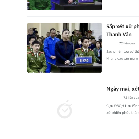
Sắp xét xử p
Thanh Vân
72
liên quan
Sau phiên tòa sơ th
kháng cáo xin giảm 
Ngày mai, xé
72
liên qu
Cựu ĐBQH Lưu Bình 
xử phiên phúc thẩm