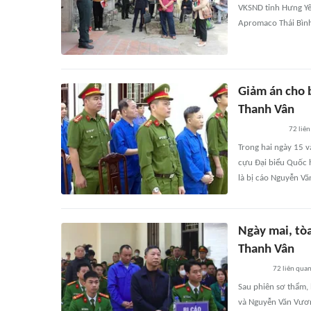
VKSND tỉnh Hưng Yên
Apromaco Thái Bình
Giảm án cho 
Thanh Vân
72
liên
Trong hai ngày 15 v
cựu Đại biểu Quốc 
là bị cáo Nguyễn V
Ngày mai, tò
Thanh Vân
72
liên qua
Sau phiên sơ thẩm, 
và Nguyễn Văn Vươ