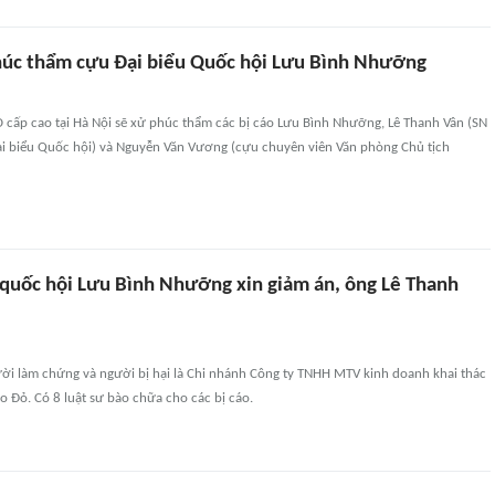
húc thẩm cựu Đại biểu Quốc hội Lưu Bình Nhưỡng
 cấp cao tại Hà Nội sẽ xử phúc thẩm các bị cáo Lưu Bình Nhưỡng, Lê Thanh Vân (SN
ại biểu Quốc hội) và Nguyễn Văn Vương (cựu chuyên viên Văn phòng Chủ tịch
 quốc hội Lưu Bình Nhưỡng xin giảm án, ông Lê Thanh
ười làm chứng và người bị hại là Chi nhánh Công ty TNHH MTV kinh doanh khai thác
ao Đỏ. Có 8 luật sư bào chữa cho các bị cáo.