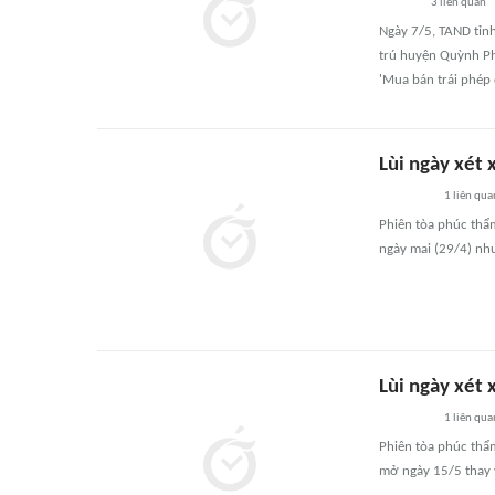
3
liên quan
Ngày 7/5, TAND tỉnh
trú huyện Quỳnh Phụ
'Mua bán trái phép 
Lùi ngày xét
1
liên qua
Phiên tòa phúc thẩ
ngày mai (29/4) như
Lùi ngày xét
1
liên qua
Phiên tòa phúc thẩ
mở ngày 15/5 thay 