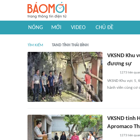
NÓNG
MỚI
VIDEO
CHỦ ĐỀ
TÌM KIẾM
TAND TỈNH THÁI BÌNH
VKSND Khu vực
đương sự
1273
liên qua
VKSND Khu vực 5, tỉ
hành viên cùng cơ 
VKSND tỉnh H
Apromaco Th
1273
liên qua