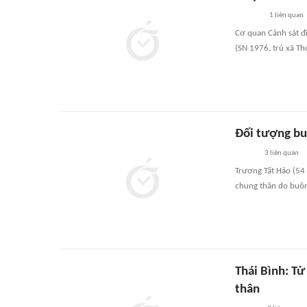
1
liên quan
Cơ quan Cảnh sát đi
(SN 1976, trú xã Th
Đối tượng bu
3
liên quan
Trương Tất Hảo (54 t
chung thân do buôn
Thái Bình: T
thân