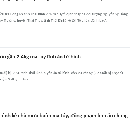
ều tra Công an tỉnh Thái Bình vừa ra quyết định truy nã đối tượng Nguyễn Sỹ Hồng
ụy Trường, huyện Thái Thụy, tỉnh Thái Bình) về tội 'Tổ chức đánh bạc'.
ôn gần 2,4kg ma túy lĩnh án tử hình
uổi) bị TAND tỉnh Thái Bình tuyên án tử hình, còn Vũ Văn Sỹ (39 tuổi) bị phạt tù
 gần 2,4kg ma túy.
ử hình kẻ chủ mưu buôn ma túy, đồng phạm lĩnh án chung