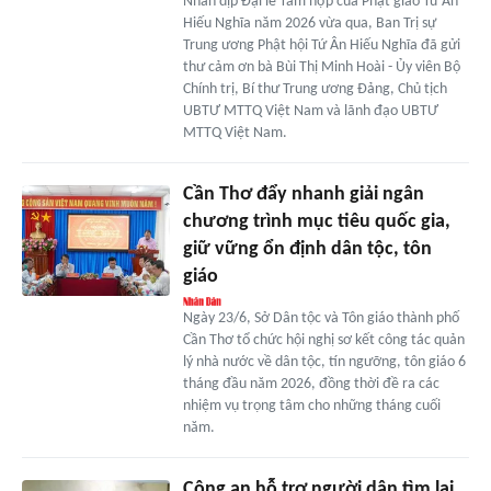
Nhân dịp Đại lễ Tam hợp của Phật giáo Tứ Ân
Hiếu Nghĩa năm 2026 vừa qua, Ban Trị sự
Trung ương Phật hội Tứ Ân Hiếu Nghĩa đã gửi
thư cảm ơn bà Bùi Thị Minh Hoài - Ủy viên Bộ
Chính trị, Bí thư Trung ương Đảng, Chủ tịch
UBTƯ MTTQ Việt Nam và lãnh đạo UBTƯ
MTTQ Việt Nam.
Cần Thơ đẩy nhanh giải ngân
chương trình mục tiêu quốc gia,
giữ vững ổn định dân tộc, tôn
giáo
Ngày 23/6, Sở Dân tộc và Tôn giáo thành phố
Cần Thơ tổ chức hội nghị sơ kết công tác quản
lý nhà nước về dân tộc, tín ngưỡng, tôn giáo 6
tháng đầu năm 2026, đồng thời đề ra các
nhiệm vụ trọng tâm cho những tháng cuối
năm.
Công an hỗ trợ người dân tìm lại