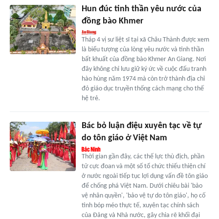
Hun đúc tinh thần yêu nước của
đồng bào Khmer
Tháp 4 vị sư liệt sĩ tại xã Châu Thành được xem
là biểu tượng của lòng yêu nước và tinh thần
bất khuất của đồng bào Khmer An Giang. Nơi
đây không chỉ lưu giữ ký ức về cuộc đấu tranh
hào hùng năm 1974 mà còn trở thành địa chỉ
đỏ giáo dục truyền thống cách mạng cho thế
hệ trẻ.
Bác bỏ luận điệu xuyên tạc về tự
do tôn giáo ở Việt Nam
Thời gian gần đây, các thế lực thù địch, phần
tử cực đoan và một số tổ chức thiếu thiện chí
ở nước ngoài tiếp tục lợi dụng vấn đề tôn giáo
để chống phá Việt Nam. Dưới chiêu bài 'bảo
vệ nhân quyền', 'bảo vệ tự do tôn giáo', họ cố
tình bóp méo thực tế, xuyên tạc chính sách
của Đảng và Nhà nước, gây chia rẽ khối đại