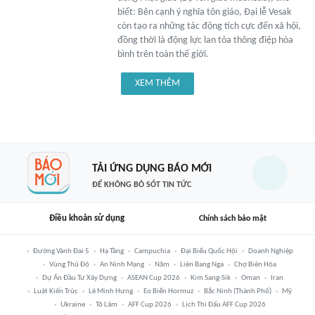
biết: Bên cạnh ý nghĩa tôn giáo, Đại lễ Vesak
còn tạo ra những tác động tích cực đến xã hội,
đồng thời là động lực lan tỏa thông điệp hòa
bình trên toàn thế giới.
XEM THÊM
TẢI ỨNG DỤNG BÁO MỚI
ĐỂ KHÔNG BỎ SÓT TIN TỨC
Điều khoản sử dụng
Chính sách bảo mật
Đường Vành Đai 5
Hạ Tầng
Campuchia
Đại Biểu Quốc Hội
Doanh Nghiệp
Vùng Thủ Đô
An Ninh Mạng
Năm
Liên Bang Nga
Chợ Biên Hòa
Dự Án Đầu Tư Xây Dựng
ASEAN Cup 2026
Kim Sang-Sik
Oman
Iran
Luật Kiến Trúc
Lê Minh Hưng
Eo Biển Hormuz
Bắc Ninh (thành Phố)
Mỹ
Ukraine
Tô Lâm
AFF Cup 2026
Lịch Thi Đấu AFF Cup 2026