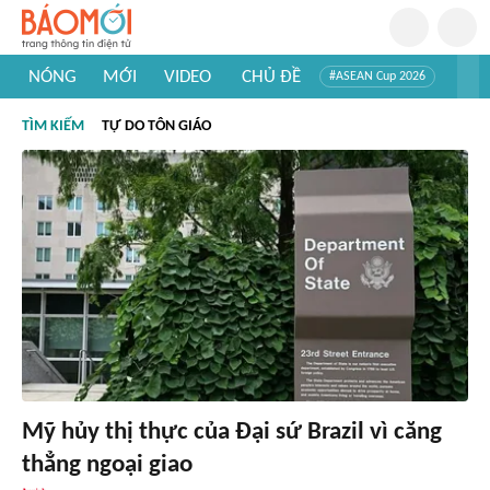
NÓNG
MỚI
VIDEO
CHỦ ĐỀ
#ASEAN Cup 2026
#Trí tuệ nhân tạo
#Mỹ - Iran
#Khám phá Việt Nam
TÌM KIẾM
TỰ DO TÔN GIÁO
#Khám phá thế giới
Mỹ hủy thị thực của Đại sứ Brazil vì căng
thẳng ngoại giao