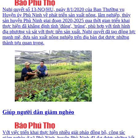
Nghị quyết số 13-NQ/HU, ngày 8/1/2020 của Ban Thường vụ
Huyện ủy Phù Ninh về phát triển sản xuất nông, lâm nghiệp, thủy
sản huyện Phù Ninh giai đoạn 2020-2025 qua thời gian triển khai
thực hiện đã khẳng định tính 'đúng', 'trúng', phù hợp với tình hình
địa phương và sát với thực tiễn sản xuất. Nghị quyết đã tạo động lực
mạnh mẽ, đưa sản xuất nông nghiệp trên địa bàn đạt được những
thành tựu quan trọng.
Giúp người dân giảm nghèo
Với việc triển khai thực hiện nhiều giải pháp đồng bộ, công tác
giảm nghèo ở xã Phù Ninh, huyện Phù Ninh đã đạt được những kết