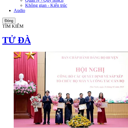
Quản lý - Quy hoạch
Không gian - Kiến trúc
Audio
Đóng
TÌM KIẾM
TỬ ĐÀ