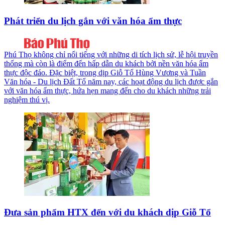
Phát triển du lịch gắn với văn hóa ẩm thực
Phú Thọ không chỉ nổi tiếng với những di tích lịch sử, lễ hội truyền
thống mà còn là điểm đến hấp dẫn du khách bởi nền văn hóa ẩm
thực độc đáo. Đặc biệt, trong dịp Giỗ Tổ Hùng Vương và Tuần
Văn hóa - Du lịch Đất Tổ năm nay, các hoạt động du lịch được gắn
với văn hóa ẩm thực, hứa hẹn mang đến cho du khách những trải
nghiệm thú vị.
Đưa sản phẩm HTX đến với du khách dịp Giỗ Tổ