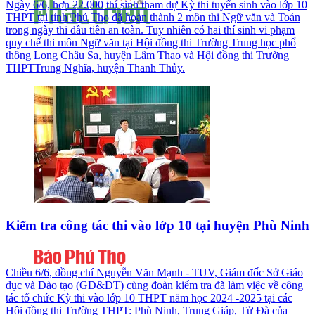
Ngày 6/6, hơn 22.000 thí sinh tham dự Kỳ thi tuyển sinh vào lớp 10
THPT tại tỉnh Phú Thọ đã hoàn thành 2 môn thi Ngữ văn và Toán
trong ngày thi đầu tiên an toàn. Tuy nhiên có hai thí sinh vi phạm
quy chế thi môn Ngữ văn tại Hội đồng thi Trường Trung học phổ
thông Long Châu Sa, huyện Lâm Thao và Hội đồng thi Trường
THPTTrung Nghĩa, huyện Thanh Thủy.
Kiểm tra công tác thi vào lớp 10 tại huyện Phù Ninh
Chiều 6/6, đồng chí Nguyễn Văn Mạnh - TUV, Giám đốc Sở Giáo
dục và Đào tạo (GD&ĐT) cùng đoàn kiểm tra đã làm việc về công
tác tổ chức Kỳ thi vào lớp 10 THPT năm học 2024 -2025 tại các
Hội đồng thi Trường THPT: Phù Ninh, Trung Giáp, Tử Đà của