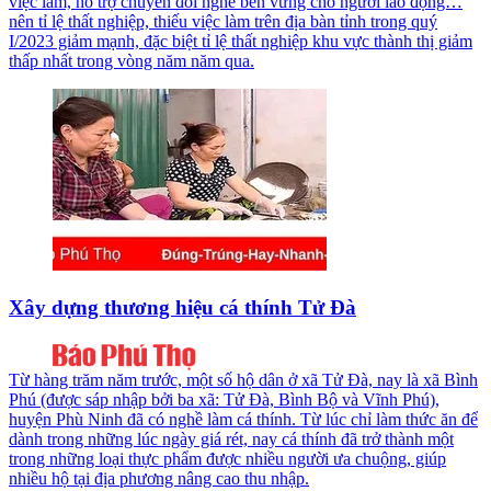
việc làm, hỗ trợ chuyển đổi nghề bền vững cho người lao động…
nên tỉ lệ thất nghiệp, thiếu việc làm trên địa bàn tỉnh trong quý
I/2023 giảm mạnh, đặc biệt tỉ lệ thất nghiệp khu vực thành thị giảm
thấp nhất trong vòng năm năm qua.
Xây dựng thương hiệu cá thính Tử Đà
Từ hàng trăm năm trước, một số hộ dân ở xã Tử Đà, nay là xã Bình
Phú (được sáp nhập bởi ba xã: Tử Đà, Bình Bộ và Vĩnh Phú),
huyện Phù Ninh đã có nghề làm cá thính. Từ lúc chỉ làm thức ăn để
dành trong những lúc ngày giá rét, nay cá thính đã trở thành một
trong những loại thực phẩm được nhiều người ưa chuộng, giúp
nhiều hộ tại địa phương nâng cao thu nhập.