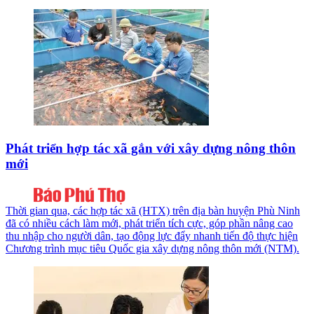
Phát triển hợp tác xã gắn với xây dựng nông thôn
mới
Thời gian qua, các hợp tác xã (HTX) trên địa bàn huyện Phù Ninh
đã có nhiều cách làm mới, phát triển tích cực, góp phần nâng cao
thu nhập cho người dân, tạo động lực đẩy nhanh tiến độ thực hiện
Chương trình mục tiêu Quốc gia xây dựng nông thôn mới (NTM).