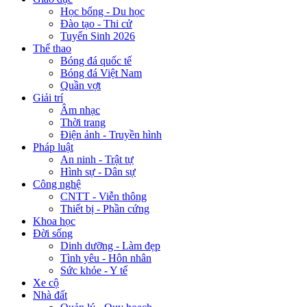
Học bổng - Du học
Đào tạo - Thi cử
Tuyển Sinh 2026
Thể thao
Bóng đá quốc tế
Bóng đá Việt Nam
Quần vợt
Giải trí
Âm nhạc
Thời trang
Điện ảnh - Truyền hình
Pháp luật
An ninh - Trật tự
Hình sự - Dân sự
Công nghệ
CNTT - Viễn thông
Thiết bị - Phần cứng
Khoa học
Đời sống
Dinh dưỡng - Làm đẹp
Tình yêu - Hôn nhân
Sức khỏe - Y tế
Xe cộ
Nhà đất