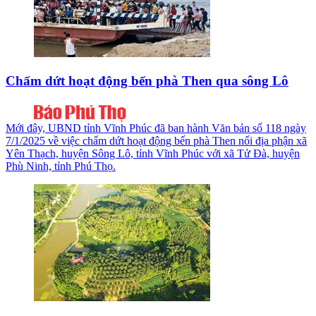
Chấm dứt hoạt động bến phà Then qua sông Lô
Mới đây, UBND tỉnh Vĩnh Phúc đã ban hành Văn bản số 118 ngày
7/1/2025 về việc chấm dứt hoạt động bến phà Then nối địa phận xã
Yên Thạch, huyện Sông Lô, tỉnh Vĩnh Phúc với xã Tử Đà, huyện
Phù Ninh, tỉnh Phú Thọ.