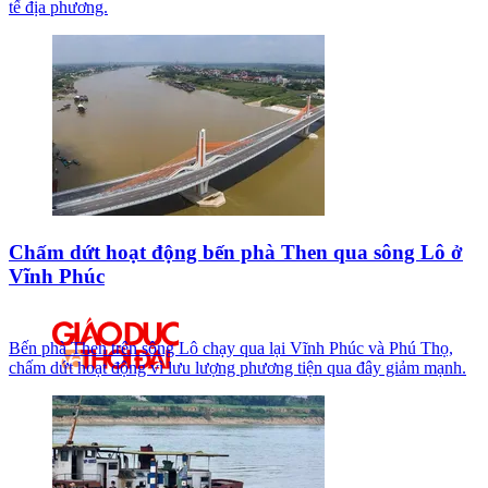
tế địa phương.
Chấm dứt hoạt động bến phà Then qua sông Lô ở
Vĩnh Phúc
Bến phà Then trên sông Lô chạy qua lại Vĩnh Phúc và Phú Thọ,
chấm dứt hoạt động vì lưu lượng phương tiện qua đây giảm mạnh.