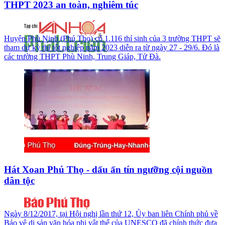
THPT 2023 an toàn, nghiêm túc
Huyện Phù Ninh (Phú Thọ) có 1.116 thí sinh của 3 trường THPT sẽ
tham dự kỳ thi tốt nghiệp năm 2023 diễn ra từ ngày 27 - 29/6. Đó là
các trường THPT Phù Ninh, Trung Giáp, Tử Đà.
Hát Xoan Phú Thọ - dấu ấn tín ngưỡng cội nguồn
dân tộc
Ngày 8/12/2017, tại Hội nghị lần thứ 12, Ủy ban liên Chính phủ về
Bảo vệ di sản văn hóa phi vật thể của UNESCO đã chính thức đưa