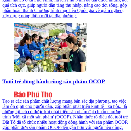
quả tích cực, giúp người dân tăng thu nhập, nâng cao đời sống, góp
phần hoàn thành Chương trình mục tiêu Quốc gia về giảm nghèo,
xây dựng nông thôn mới tại địa phương.
Tuổi trẻ đồng hành cùng sản phẩm OCOP
Tạo ra các sản phẩm chất lượng mang bản sắc địa phương, tạo việc
làm ổn định cho người dân, góp phần phát triển kinh tế - xã hội... là
những lợi ích có được khi phát triển sản phẩm đạt chuẩn chương
trình 'Mỗi xã một sản phẩm' (OCOP). Nhận thức rõ điều đó, tuổi trẻ
Đất Tổ đã tổ chức nhiều hoạt động đồng hành với sản phẩm OCOP,
góp phần đưa sản phẩm OCOP đến gần hơn với người tiêu dùng.