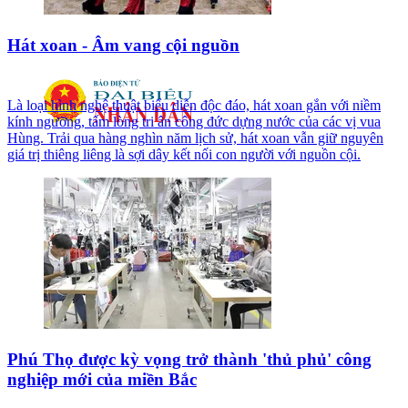
Hát xoan - Âm vang cội nguồn
Là loại hình nghệ thuật biểu diễn độc đáo, hát xoan gắn với niềm
kính ngưỡng, tấm lòng tri ân công đức dựng nước của các vị vua
Hùng. Trải qua hàng nghìn năm lịch sử, hát xoan vẫn giữ nguyên
giá trị thiêng liêng là sợi dây kết nối con người với nguồn cội.
Phú Thọ được kỳ vọng trở thành 'thủ phủ' công
nghiệp mới của miền Bắc