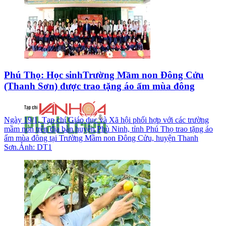
Phú Thọ: Học sinhTrường Mầm non Đông Cửu
(Thanh Sơn) được trao tặng áo ấm mùa đông
Ngày 19/1, Tạp chí Giáo dục và Xã hội phối hợp với các trường
mầm non trên địa bàn huyện Phù Ninh, tỉnh Phú Thọ trao tặng áo
ấm mùa đông tại Trường Mầm non Đông Cửu, huyện Thanh
Sơn.Ảnh: DT1