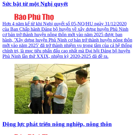
Sức bật từ một Nghị quyết
Hơn 4 năm kể từ khi Nghị quyết số 05-NQ/HU ngày 31/12/2020
của Ban Chấp hành Đảng bộ huyện về xây dựng huyện Phù Ninh
cơ bản trở thành huyện nông thôn mới vào năm 2025 được ban
hành, 'Xây dựng huyện Phù Ninh cơ bản trở thành huyện nông thôn
mới vào năm 2025' đã trở thành nhiệm vụ trọng tâm của cả hệ thống
chính trị, là mục tiêu phấn đấu cao nhất mà Đại hội Đảng bộ huyện
Phù Ninh lần thứ XXIX, nhiệm kỳ 2020-2025 đã đề ra.
Động lực phát triển nông nghiệp, nông thôn