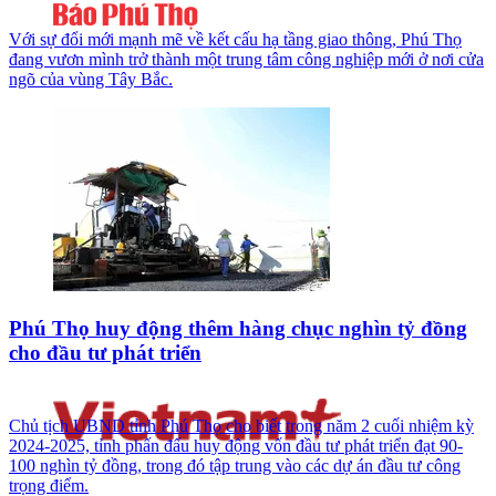
Với sự đổi mới mạnh mẽ về kết cấu hạ tầng giao thông, Phú Thọ
đang vươn mình trở thành một trung tâm công nghiệp mới ở nơi cửa
ngõ của vùng Tây Bắc.
Phú Thọ huy động thêm hàng chục nghìn tỷ đồng
cho đầu tư phát triển
Chủ tịch UBND tỉnh Phú Thọ cho biết trong năm 2 cuối nhiệm kỳ
2024-2025, tỉnh phấn đấu huy động vốn đầu tư phát triển đạt 90-
100 nghìn tỷ đồng, trong đó tập trung vào các dự án đầu tư công
trọng điểm.