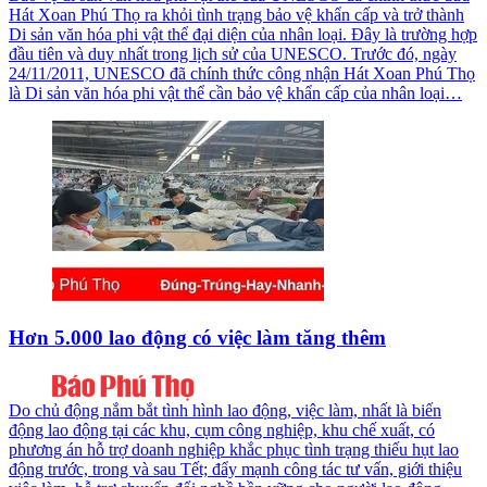
Hát Xoan Phú Thọ ra khỏi tình trạng bảo vệ khẩn cấp và trở thành
Di sản văn hóa phi vật thể đại diện của nhân loại. Đây là trường hợp
đầu tiên và duy nhất trong lịch sử của UNESCO. Trước đó, ngày
24/11/2011, UNESCO đã chính thức công nhận Hát Xoan Phú Thọ
là Di sản văn hóa phi vật thể cần bảo vệ khẩn cấp của nhân loại…
Hơn 5.000 lao động có việc làm tăng thêm
Do chủ động nắm bắt tình hình lao động, việc làm, nhất là biến
động lao động tại các khu, cụm công nghiệp, khu chế xuất, có
phương án hỗ trợ doanh nghiệp khắc phục tình trạng thiếu hụt lao
động trước, trong và sau Tết; đẩy mạnh công tác tư vấn, giới thiệu