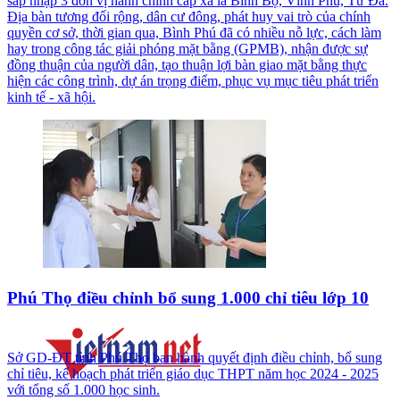
sáp nhập 3 đơn vị hành chính cấp xã là Bình Bộ, Vĩnh Phú, Tử Đà.
Địa bàn tương đối rộng, dân cư đông, phát huy vai trò của chính
quyền cơ sở, thời gian qua, Bình Phú đã có nhiều nỗ lực, cách làm
hay trong công tác giải phóng mặt bằng (GPMB), nhận được sự
đồng thuận của người dân, tạo thuận lợi bàn giao mặt bằng thực
hiện các công trình, dự án trọng điểm, phục vụ mục tiêu phát triển
kinh tế - xã hội.
Phú Thọ điều chỉnh bổ sung 1.000 chỉ tiêu lớp 10
Sở GD-ĐT tỉnh Phú Thọ ban hành quyết định điều chỉnh, bổ sung
chỉ tiêu, kế hoạch phát triển giáo dục THPT năm học 2024 - 2025
với tổng số 1.000 học sinh.