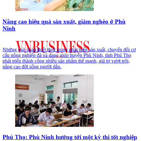
Nâng cao hiệu quả sản xuất, giảm nghèo ở Phù
Ninh
Những giải pháp thiết thực trong phát triển sản xuất, chuyển đổi cơ
cấu nông nghiệp đã và đang giúp huyện Phù Ninh, tỉnh Phú Thọ
phát triển thành công nhiều sản phẩm thế mạnh, giá trị vượt trội,
nâng cao đời sống người dân.
Phú Thọ: Phù Ninh hướng tới một kỳ thi tốt nghiệp