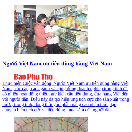
Người Việt Nam ưu tiên dùng hàng Việt Nam
Thực hiện Cuộc vận động 'Người Việt Nam ưu tiên dùng hàng Việt
Nam', các cấp, các ngành và cộng đồng doanh nghiệp trong tỉnh đã
có nhiều hoạt động thiết thực kích cầu tiêu dùng, đưa hàng Việt đến
với người dân. Điều này đã tạo hiệu ứng tích cực cho sản xuất trong
nước, trong tỉnh, đồng thời góp phần nâng cao nhận thức, tạo
chuyển biến tích cực về tiêu dùng, mua sắm của người dân.