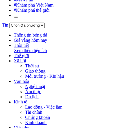
#Khám phá Việt Nam
#Khám phá thế giới
Tin
Thông tin bóng đá
Giá vàng hôm nay
Thời tiết
Xem thêm tiện ích
Thế giới
Xã hội
Thời sự
Giao thông
Môi trường - Khí hậu
Văn hóa
Nghệ thuật
Ẩm thực
Du lịch
Kinh tế
Lao động - Việc làm
Tài chính
Chứng khoán
Kinh doanh
Giáo dục