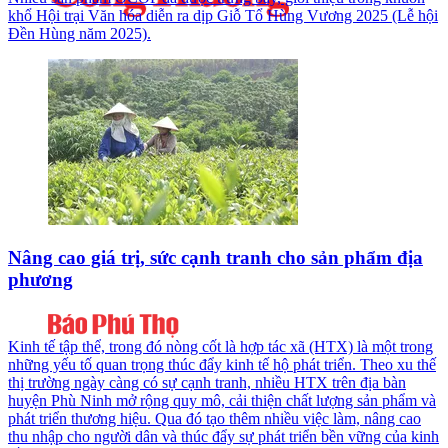
khổ Hội trại Văn hóa diễn ra dịp Giỗ Tổ Hùng Vương 2025 (Lễ hội
Đền Hùng năm 2025).
Nâng cao giá trị, sức cạnh tranh cho sản phẩm địa
phương
Kinh tế tập thể, trong đó nòng cốt là hợp tác xã (HTX) là một trong
những yếu tố quan trọng thúc đẩy kinh tế hộ phát triển. Theo xu thế
thị trường ngày càng có sự cạnh tranh, nhiều HTX trên địa bàn
huyện Phù Ninh mở rộng quy mô, cải thiện chất lượng sản phẩm và
phát triển thương hiệu. Qua đó tạo thêm nhiều việc làm, nâng cao
thu nhập cho người dân và thúc đẩy sự phát triển bền vững của kinh