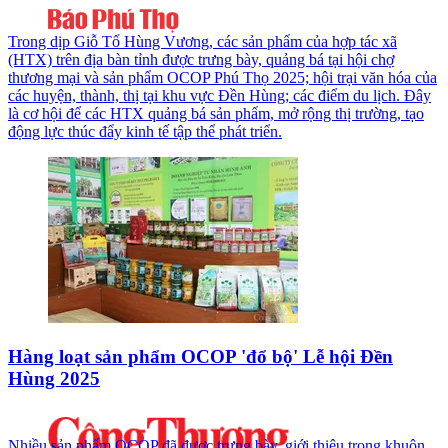
Trong dịp Giỗ Tổ Hùng Vương, các sản phẩm của hợp tác xã
(HTX) trên địa bàn tỉnh được trưng bày, quảng bá tại hội chợ
thương mại và sản phẩm OCOP Phú Thọ 2025; hội trại văn hóa của
các huyện, thành, thị tại khu vực Đền Hùng; các điểm du lịch. Đây
là cơ hội để các HTX quảng bá sản phẩm, mở rộng thị trường, tạo
động lực thúc đẩy kinh tế tập thể phát triển.
Hàng loạt sản phẩm OCOP 'đổ bộ' Lễ hội Đền
Hùng 2025
Nhiều sản phẩm OCOP đã được trưng bày, giới thiệu trong khuôn