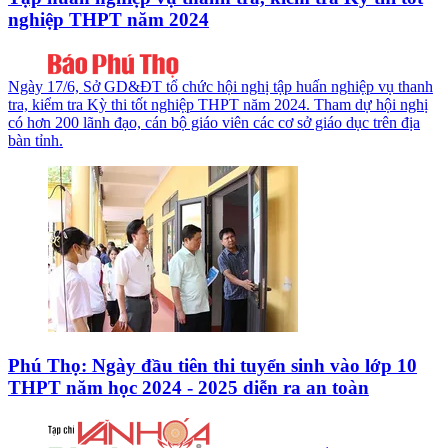
nghiệp THPT năm 2024
Ngày 17/6, Sở GD&ĐT tổ chức hội nghị tập huấn nghiệp vụ thanh
tra, kiểm tra Kỳ thi tốt nghiệp THPT năm 2024. Tham dự hội nghị
có hơn 200 lãnh đạo, cán bộ giáo viên các cơ sở giáo dục trên địa
bàn tỉnh.
Phú Thọ: Ngày đầu tiên thi tuyển sinh vào lớp 10
THPT năm học 2024 - 2025 diễn ra an toàn