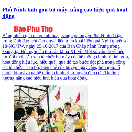
Phù Ninh tinh gọn bộ máy, nâng cao hiệu quả hoạt
động
Bằng nhiều giải pháp linh hoạt, sáng tạo, huyện Phù Ninh đã tập
trung lãnh đạo, chỉ đạo quyết liệt, triển khai hiệu quả Nghị quyết số
18-NQ/TW, ngày 25-10-2017 của Ban Chấp hành Trung ương
Đảng, tại Hội nghị lần thứ sáu khóa XII về 'Một số vấn đề về tiếp
tục đổi mới, sắp xếp tổ chức bộ máy của hệ thống chính trị tinh gọn,
hoạt động hiệu lực, hiệu quả', qua đó tạo bước đột phá trong công
tác tổ chức - cán bộ; biên chế của huyện ngày càng tinh gọn; tổ
chức, bộ máy của hệ thống chính trị từ huyện đến cơ sở không
ngừng nâng cao hiệu lực, hiệu quả hoạt động.