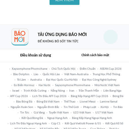
XEM THÊM
TẢI ỨNG DỤNG BÁO MỚI
ĐỂ KHÔNG BỎ SÓT TIN TỨC
Điều khoản sử dụng
Chính sách bảo mật
Xaysomphone Phomvihane
Chủ Tịch Quốc Hội
Điểm Chuẩn
ASEAN Cup 2026
Bão Dolphin
Lào
Quốc Hội Lào
Việt Nam-Australia
Trung Học Phổ Thông
Tô Lâm
Australia
Đại Học Quốc Gia Hà Nội
Đại Học Công Nghệ Sydney
Eo Biển Hormuz
Hai Nước
Saysomphone Phomvihane
Nhà Nước Việt Nam
Israel
Trịnh Khắc Cường
Nắng Nóng
Iran
Trần Thanh Mẫn
Liên Bang Nga
AFF Cup 2026
Lịch Thi Đấu AFF Cup 2026
Bảng Xếp Hạng AFF Cup 2026
Bóng Đá
Báo Bóng Đá
Bóng Đá Việt Nam
Thể Thao
Lionel Messi
Lamine Yamal
Nguyễn Xuân Son
Nguyễn Đình Bắc
Tin Thế Giới
Pháp Luật
Xã Hội
Tin Bão
Tin Tức
Giá Vàng
Tuyển Việt Nam
U23 Việt Nam
U17 Việt Nam
Kết Quả Bóng Đá
Ngoại Hạng Anh
Bảng Xếp Hạng Ngoại Hạng Anh
Lịch Thi Đấu Ngoại Hạng Anh
Cúp C1
Kết Quả Vietlott Power 6/55
Kết Quả Xổ Số
Xổ Số Miền Nam
Xổ Số Miền Bắc
Xổ Số Miền Trung
Giao Thông
Thời Sự