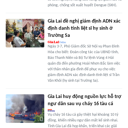
phòng, chống sốt xuất huyết Dengue (SXH).
Gia Lai đề nghị giám định ADN xác
định danh tính liệt sĩ hy sinh ở
Trường Sa
Ngày 3-7, Phó Giám đốc Sở Nội vụ Phan Đình
Hòa cho biết: Đoàn công tác của UBND tỉnh,
Báo Thanh Niên và Bộ Tư lệnh Vùng 4 Hải
quân đã đến phường Hoài Nhơn Bắc làm việc
với thân nhân gia đình để phục vụ cho việc
giám định ADN xác định danh tính liệt sĩ Trần
Văn Khôi (hy sinh tại Trường Sa).
Gia Lai huy động nguồn lực hỗ trợ
ngư dân sau vụ cháy 16 tàu cá
Vụ cháy 16 tàu cá gây thiệt hại khoảng 10 tỷ
đồng, khiến nhiều ngư dân mất kế sinh nhai.
Tỉnh Gia Lai đã họp khẩn, triển khai các giải