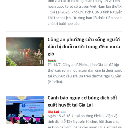
tỉnh Gia Lai tổ chức họp báo thông tin về Liên
hoan quốc tế võ cổ truyền Việt Nam lần thứ IX
- Gia Lai 2026. Phó Chủ tịch UBND tỉnh Nguyễn
Thị Thanh Lịch - Trưởng ban Tổ chức Liên hoan
chủ trì buổi họp báo.
Công an phường cứu sống người
dân bị đuối nước trong đêm mưa
gió
Tối 14/7, Công an P.Pleiku, tỉnh Gia Lai đã kịp
thời cứu sống một người đàn ông bị đuối nước
tại khu vực cầu Trà Đa trên đường Ngô Quyền
(P.Pleiku).
Cảnh báo nguy cơ bùng dịch sốt
xuất huyết tại Gia Lai
Ngày 15 và 16-7, tại phường Pleiku, Viện Vệ
sinh dịch tễ Tây Nguyên tổ chức hội thảo chia
sẻ kinh nghiệm, nâng cao năng lực giám sát và