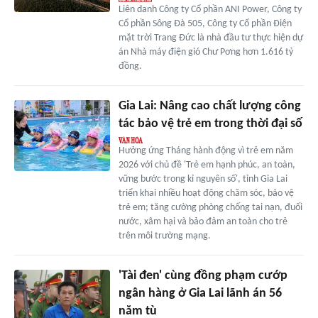
Liên danh Công ty Cổ phần ANI Power, Công ty
Cổ phần Sông Đà 505, Công ty Cổ phần Điện
mặt trời Trang Đức là nhà đầu tư thực hiện dự
án Nhà máy điện gió Chư Pơng hơn 1.616 tỷ
đồng.
Gia Lai: Nâng cao chất lượng công
tác bảo vệ trẻ em trong thời đại số
Hưởng ứng Tháng hành động vì trẻ em năm
2026 với chủ đề 'Trẻ em hạnh phúc, an toàn,
vững bước trong kỉ nguyên số', tỉnh Gia Lai
triển khai nhiều hoạt động chăm sóc, bảo vệ
trẻ em; tăng cường phòng chống tai nạn, đuối
nước, xâm hại và bảo đảm an toàn cho trẻ
trên môi trường mạng.
'Tài đen' cùng đồng phạm cướp
ngân hàng ở Gia Lai lãnh án 56
năm tù