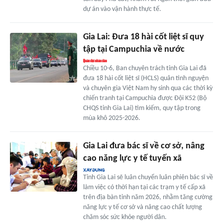
dự án vào vận hành thực tế.
Gia Lai: Đưa 18 hài cốt liệt sĩ quy
tập tại Campuchia về nước
Chiều 10-6, Ban chuyên trách tỉnh Gia Lai đã
đưa 18 hài cốt liệt sĩ (HCLS) quân tình nguyện
và chuyên gia Việt Nam hy sinh qua các thời kỳ
chiến tranh tại Campuchia được Đội K52 (Bộ
CHQS tỉnh Gia Lai) tìm kiếm, quy tập trong
mùa khô 2025-2026.
Gia Lai đưa bác sĩ về cơ sở, nâng
cao năng lực y tế tuyến xã
Tỉnh Gia Lai sẽ luân chuyển luân phiên bác sĩ về
làm việc có thời hạn tại các trạm y tế cấp xã
trên địa bàn tỉnh năm 2026, nhằm tăng cường
năng lực y tế cơ sở và nâng cao chất lượng
chăm sóc sức khỏe người dân.