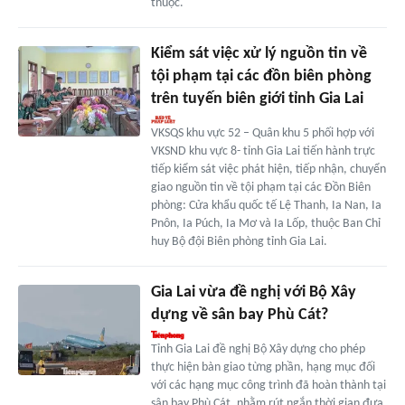
thuộc.
Kiểm sát việc xử lý nguồn tin về
tội phạm tại các đồn biên phòng
trên tuyến biên giới tỉnh Gia Lai
VKSQS khu vực 52 – Quân khu 5 phối hợp với
VKSND khu vực 8- tỉnh Gia Lai tiến hành trực
tiếp kiểm sát việc phát hiện, tiếp nhận, chuyển
giao nguồn tin về tội phạm tại các Đồn Biên
phòng: Cửa khẩu quốc tế Lệ Thanh, Ia Nan, Ia
Pnôn, Ia Púch, Ia Mơ và Ia Lốp, thuộc Ban Chỉ
huy Bộ đội Biên phòng tỉnh Gia Lai.
Gia Lai vừa đề nghị với Bộ Xây
dựng về sân bay Phù Cát?
Tỉnh Gia Lai đề nghị Bộ Xây dựng cho phép
thực hiện bàn giao từng phần, hạng mục đối
với các hạng mục công trình đã hoàn thành tại
sân bay Phù Cát, nhằm rút ngắn thời gian đưa