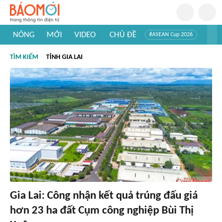
NÓNG
MỚI
VIDEO
CHỦ ĐỀ
#ASEAN Cup 2026
#Trí tuệ nhân tạo
#Mỹ - Iran
#Khám phá Việt Nam
TÌM KIẾM
TỈNH GIA LAI
#Khám phá thế giới
Gia Lai: Công nhận kết quả trúng đấu giá
hơn 23 ha đất Cụm công nghiệp Bùi Thị