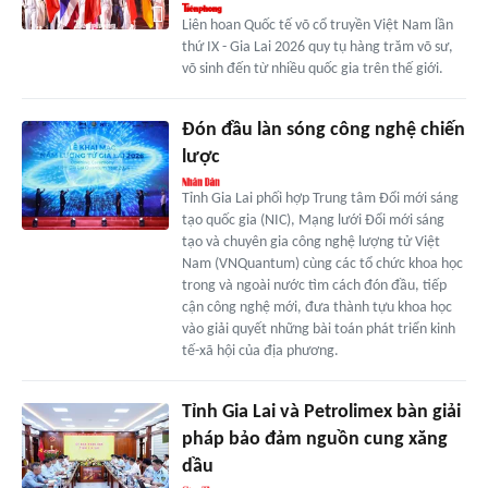
Liên hoan Quốc tế võ cổ truyền Việt Nam lần
thứ IX - Gia Lai 2026 quy tụ hàng trăm võ sư,
võ sinh đến từ nhiều quốc gia trên thế giới.
Đón đầu làn sóng công nghệ chiến
lược
Tỉnh Gia Lai phối hợp Trung tâm Đổi mới sáng
tạo quốc gia (NIC), Mạng lưới Đổi mới sáng
tạo và chuyên gia công nghệ lượng tử Việt
Nam (VNQuantum) cùng các tổ chức khoa học
trong và ngoài nước tìm cách đón đầu, tiếp
cận công nghệ mới, đưa thành tựu khoa học
vào giải quyết những bài toán phát triển kinh
tế-xã hội của địa phương.
Tỉnh Gia Lai và Petrolimex bàn giải
pháp bảo đảm nguồn cung xăng
dầu