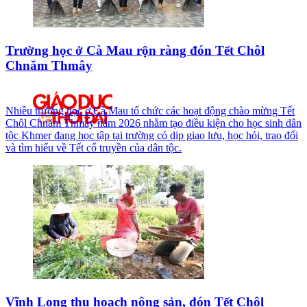
Trường học ở Cà Mau rộn ràng đón Tết Chôl
Chnăm Thmây
Nhiều trường học ở Cà Mau tổ chức các hoạt động chào mừng Tết
Chôl Chnăm Thmây năm 2026 nhằm tạo điều kiện cho học sinh dân
tộc Khmer đang học tập tại trường có dịp giao lưu, học hỏi, trao đổi
và tìm hiểu về Tết cổ truyền của dân tộc.
Vĩnh Long thu hoạch nông sản, đón Tết Chôl