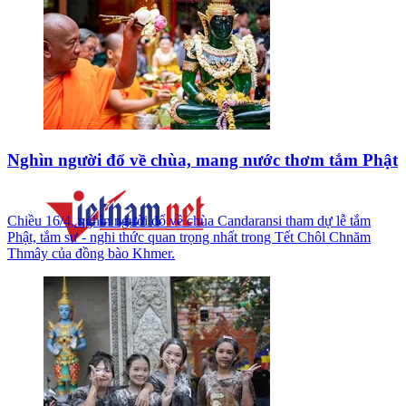
Nghìn người đổ về chùa, mang nước thơm tắm Phật
Chiều 16/4, nghìn người đổ về chùa Candaransi tham dự lễ tắm
Phật, tắm sư - nghi thức quan trọng nhất trong Tết Chôl Chnăm
Thmây của đồng bào Khmer.