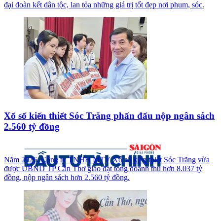
đại đoàn kết dân tộc, lan tỏa những giá trị tốt đẹp nơi phum, sóc.
Xổ số kiến thiết Sóc Trăng phấn đấu nộp ngân sách
2.560 tỷ đồng
Năm 2026, Công ty TNHH MTV Xổ số kiến thiết Sóc Trăng vừa
được UBND TP Cần Thơ giao đạt tổng doanh thu hơn 8.037 tỷ
đồng, nộp ngân sách hơn 2.560 tỷ đồng.