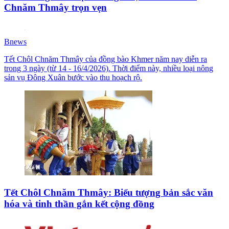
Chnăm Thmây trọn vẹn
Bnews
Tết Chôl Chnăm Thmây của đồng bào Khmer năm nay diễn ra
trong 3 ngày (từ 14 - 16/4/2026). Thời điểm này, nhiều loại nông
sản vụ Đông Xuân bước vào thu hoạch rộ.
Tết Chôl Chnăm Thmây: Biểu tượng bản sắc văn
hóa và tinh thần gắn kết cộng đồng