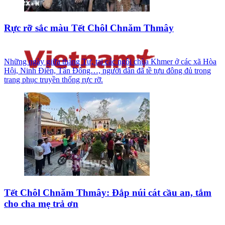
Rực rỡ sắc màu Tết Chôl Chnăm Thmây
Những ngày giữa tháng Tư, tại các ngôi chùa Khmer ở các xã Hòa
Hội, Ninh Điền, Tân Đông…, người dân đã tề tựu đông đủ trong
trang phục truyền thống rực rỡ.
Tết Chôl Chnăm Thmây: Đắp núi cát cầu an, tắm
cho cha mẹ trả ơn