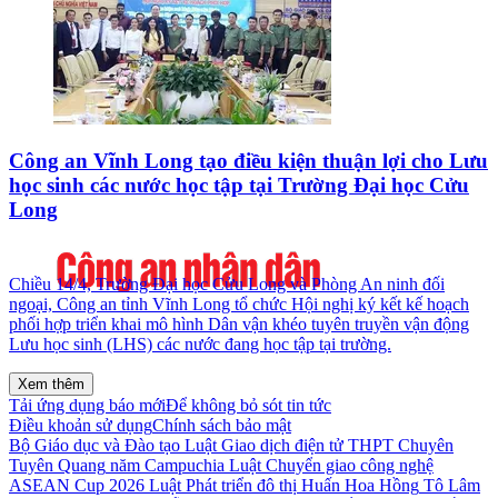
Công an Vĩnh Long tạo điều kiện thuận lợi cho Lưu
học sinh các nước học tập tại Trường Đại học Cửu
Long
Chiều 14/4, Trường Đại học Cửu Long và Phòng An ninh đối
ngoại, Công an tỉnh Vĩnh Long tổ chức Hội nghị ký kết kế hoạch
phối hợp triển khai mô hình Dân vận khéo tuyên truyền vận động
Lưu học sinh (LHS) các nước đang học tập tại trường.
Xem thêm
Tải ứng dụng báo mới
Để không bỏ sót tin tức
Điều khoản sử dụng
Chính sách bảo mật
Bộ Giáo dục và Đào tạo
Luật Giao dịch điện tử
THPT Chuyên
Tuyên Quang
năm
Campuchia
Luật Chuyển giao công nghệ
ASEAN Cup 2026
Luật Phát triển đô thị
Huấn Hoa Hồng
Tô Lâm