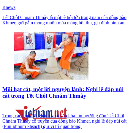
Bnews
Tết Chôl Chnăm Thmây là một lễ hội lớn trong năm của đồng bào
Khmer, gửi gắm mong muốn mùa màng bội thu, gia đình bình an.
Mỗi hạt cát, một lời nguyện lành: Nghi lễ đắp núi
cát trong Tết Chôl Chnăm Thmây
Trong các hoạt động sinh hoạt văn hóa, tín ngưỡng đón Tết Chôl
Chnăm Thmây cổ truyền của đồng bào Khmer, nghi lễ đắp núi cát
(Pun-phnum-khsach) giữ vị trí quan trọng.