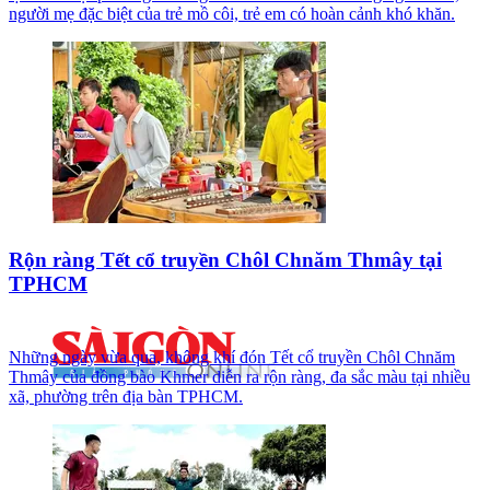
người mẹ đặc biệt của trẻ mồ côi, trẻ em có hoàn cảnh khó khăn.
Rộn ràng Tết cổ truyền Chôl Chnăm Thmây tại
TPHCM
Những ngày vừa qua, không khí đón Tết cổ truyền Chôl Chnăm
Thmây của đồng bào Khmer diễn ra rộn ràng, đa sắc màu tại nhiều
xã, phường trên địa bàn TPHCM.