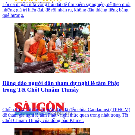
Tôi đã đi gần nửa vòng trái đất để tìm kiếm sự nghiệp, để theo đuổi
những giá trị hiện đại, để rồi nhận ra, không đâu thiêng liêng bằng
quê hương.
Đông đảo người dân tham dự nghi lễ tắm Phật
trong Tết Chôl Chnăm Thmây
Chiều 16-4, rất đông người dân đã đến chùa Candaransi (TPHCM)
để tham gia nghi lễ tắm Phật - nghi thức quan trọng nhất trong Tết
Chôl Chnăm Thmây của đồng bào Khmer.