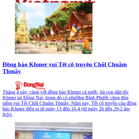
Đồng bào Khmer vui Tết cổ truyền Chôl Chnăm
Thmây
Tháng 4 này, cùng với đồng bào Khmer cả nước, bà con dân tộc
Khmer tại Đồng Nai, trong đó có phường Bình Phước cũng đón
niềm vui Tết Chôl Chnăm Thmây. Năm nay, Tết cổ truyền của đồng
bào Khmer diễn ra từ ngày 13 đến 16-4 (từ ngày 26 đến 29-2 âm
lịch).