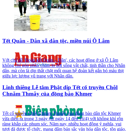
Tết Quân - Dân xã dân tộc, miền núi Ô Lâm
Với chủ đề 'Đoàn kết Quân – Dân', các hoạt động ở xã Ô Lâm
không chỉ góp phần chăm lo đời sống vật chất, tinh thần cho Nhân
dân, mà còn là dịp thắt chặt mối quan hệ đoàn kết gắn bó máu thịt
giữa lực lượng vũ trang với Nhân dân.
Linh thiêng Lễ tắm Phật dịp Tết cổ truyền Chôl
Chnăm Thmây của đồng bào Khmer
Tết cổ truyền Chôl Chnăm Thmây của đồng bào dân tộc Khmer
vừa diễn ra trong 3 ngày (từ ngày 14 đến 16/4) với không khí rộn
ràng khắp các phum sóc. Năm nay, nhiều hoạt động ý nghĩa, vui
tươi đã được tổ chức, mang đậm bản sắc văn hóa dân tộc, tôn giáo.