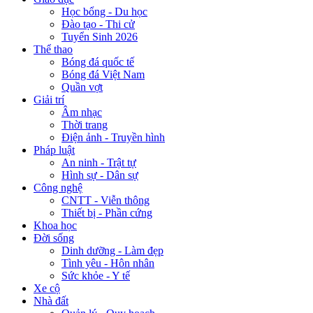
Học bổng - Du học
Đào tạo - Thi cử
Tuyển Sinh 2026
Thể thao
Bóng đá quốc tế
Bóng đá Việt Nam
Quần vợt
Giải trí
Âm nhạc
Thời trang
Điện ảnh - Truyền hình
Pháp luật
An ninh - Trật tự
Hình sự - Dân sự
Công nghệ
CNTT - Viễn thông
Thiết bị - Phần cứng
Khoa học
Đời sống
Dinh dưỡng - Làm đẹp
Tình yêu - Hôn nhân
Sức khỏe - Y tế
Xe cộ
Nhà đất