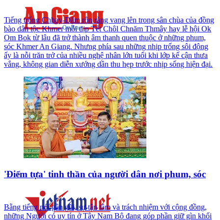
Tiếng trống Chhay-Dăm rộn ràng vang lên trong sân chùa của đồng
bào dân tộc Khmer mỗi dịp Tết Chôl Chnăm Thmây hay lễ hội Ok
Om Bok từ lâu đã trở thành âm thanh quen thuộc ở những phum,
sóc Khmer An Giang. Nhưng phía sau những nhịp trống sôi động
ấy là nỗi trăn trở của nhiều nghệ nhân lớn tuổi khi lớp kế cận thưa
vắng, không gian diễn xướng dần thu hẹp trước nhịp sống hiện đại.
'Điểm tựa' tinh thần của người dân nơi phum, sóc
Bằng tiếng nói gần gũi, sự tận tâm và trách nhiệm với cộng đồng,
những Người có uy tín ở Tây Nam Bộ đang góp phần giữ gìn khối