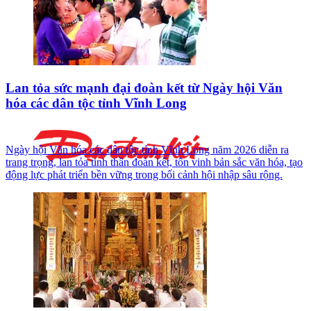
Lan tỏa sức mạnh đại đoàn kết từ Ngày hội Văn
hóa các dân tộc tỉnh Vĩnh Long
Ngày hội Văn hóa các dân tộc tỉnh Vĩnh Long năm 2026 diễn ra
trang trọng, lan tỏa tinh thần đoàn kết, tôn vinh bản sắc văn hóa, tạo
động lực phát triển bền vững trong bối cảnh hội nhập sâu rộng.