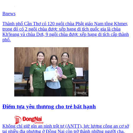
Bnews
Thành phố Cần Thơ có 120 ngôi chùa Phật giáo Nam tông Khmer,
trong đó có 2 ngôi chùa được xếp hạng di tích quốc gia là chùa
Kh'leang và chùa Dơi, 9 ngôi chùa được xếp hạng di tích cấp thành
phố.
Điểm tựa yêu thương cho trẻ bất hạnh
Không chỉ giữ gìn an ninh trật tự (ANTT), lực lượng công an cơ sở
tại nhiều địa phương ở Ðồng Nai còn trở thành những người cha,