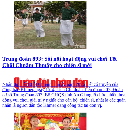
Trung đoàn 893: Sôi nổi hoạt động vui chơi Tết
Chôl Chnăm Thmây cho chiến sĩ mới
Nhân dịp Tết Chôl Chnăm Thmây năm 2026-Tết cổ truyền của
đồng bào Khmer, ngày 15-4, Liên Chi đoàn Tiểu đoàn 207, Đoàn
cơ sở Trung đoàn 893, Bộ CHQS tỉnh An Giang tổ chức nhiều hoạt
động vui chơi, giải trí ý nghĩa cho cán bộ, chiến sĩ, nhất là các quân
nhân là người dân tộc Khmer đang công tác tại đơn vị.