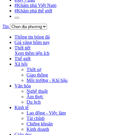
#Khám phá Việt Nam
#Khám phá thế giới
Tin
Thông tin bóng đá
Giá vàng hôm nay
Thời tiết
Xem thêm tiện ích
Thế giới
Xã hội
Thời sự
Giao thông
Môi trường - Khí hậu
Văn hóa
Nghệ thuật
Ẩm thực
Du lịch
Kinh tế
Lao động - Việc làm
Tài chính
Chứng khoán
Kinh doanh
Giáo dục