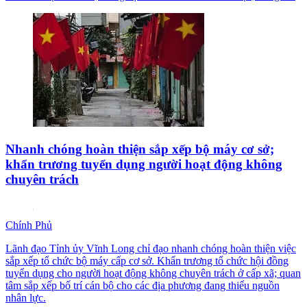
Nhanh chóng hoàn thiện sắp xếp bộ máy cơ sở;
khẩn trương tuyển dụng người hoạt động không
chuyên trách
Chính Phủ
Lãnh đạo Tỉnh ủy Vĩnh Long chỉ đạo nhanh chóng hoàn thiện việc
sắp xếp tổ chức bộ máy cấp cơ sở. Khẩn trương tổ chức hội đồng
tuyển dụng cho người hoạt động không chuyên trách ở cấp xã; quan
tâm sắp xếp bố trí cán bộ cho các địa phương đang thiếu nguồn
nhân lực.