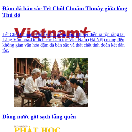
Đậm đà bản sắc Tết Chôl Chnăm Thmây giữa lòng
Thủ đô
Tết Chôl Chnăm Thmây của đồng bào Khmer diễn ra rộn ràng tại
Làng Văn hóa-Du lịch các Dân tộc Việt Nam (Hà Nội) mang đến
không gian văn hóa đậm đà bản sắc và thắt chặt tình đoàn kết dân
tộc.
Dòng nước gột sạch lãng quên