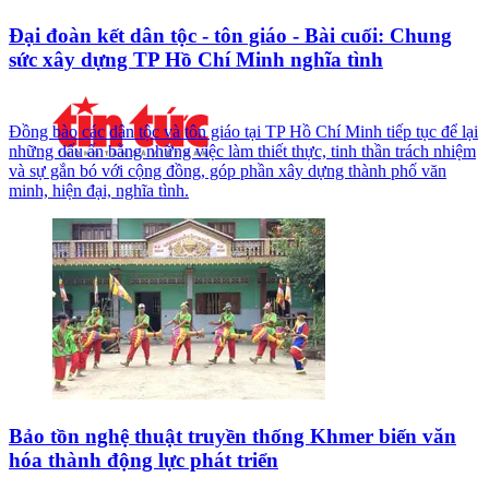
Đại đoàn kết dân tộc - tôn giáo - Bài cuối: Chung
sức xây dựng TP Hồ Chí Minh nghĩa tình
Đồng bào các dân tộc và tôn giáo tại TP Hồ Chí Minh tiếp tục để lại
những dấu ấn bằng những việc làm thiết thực, tinh thần trách nhiệm
và sự gắn bó với cộng đồng, góp phần xây dựng thành phố văn
minh, hiện đại, nghĩa tình.
Bảo tồn nghệ thuật truyền thống Khmer biến văn
hóa thành động lực phát triển