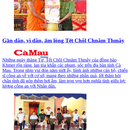
Gần dân, vì dân, ấm lòng Tết Chôl Chnăm Thmây
Những ngày tháng Tư, Tết Chôl Chnăm Thmây của đồng bào
Khmer rộn ràng, lan tỏa khắp các phum, sóc trên địa bàn tỉnh Cà
Mau. Trong nhịp vui đón năm mới ấy, hình ảnh những cán bộ, chiến
sĩ công an về với cơ sở, mang theo những phần quà, lời thăm hỏi
chân tình đã góp thêm hơi ấm, làm trọn vẹn hơn nghĩa tình giữa lực
lượng công an với Nhân dân.