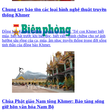
Chung tay bảo tồn các loại hình nghệ thuật truyền
thống Khmer
Đồng bào Khmer thường có câu nói ví von: 'Trẻ con Khmer biết
múa, biết hát trước khi biết đọc, biết viết', minh chứng cho sự ảnh
hưởng sâu rộng của ca, múa, âm nhạc truyền thống trong đời sống
tinh thần của đồng bào Khmer.
Chùa Phật giáo Nam tông Khmer: Bảo tàng sống
giữ hồn văn hóa Nam Bộ