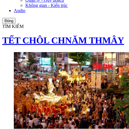
Quản lý - Quy hoạch
Không gian - Kiến trúc
Audio
Đóng
TÌM KIẾM
TẾT CHÔL CHNĂM THMÂY