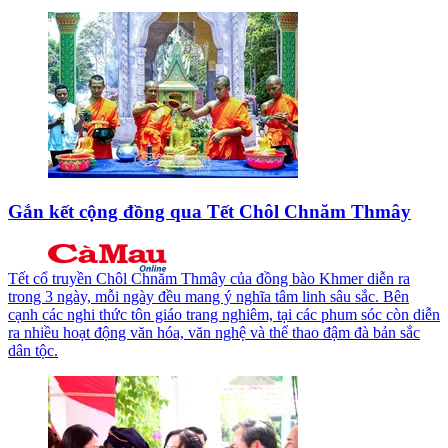
Gắn kết cộng đồng qua Tết Chôl Chnăm Thmây
Tết cổ truyền Chôl Chnăm Thmây của đồng bào Khmer diễn ra
trong 3 ngày, mỗi ngày đều mang ý nghĩa tâm linh sâu sắc. Bên
cạnh các nghi thức tôn giáo trang nghiêm, tại các phum sóc còn diễn
ra nhiều hoạt động văn hóa, văn nghệ và thể thao đậm đà bản sắc
dân tộc.