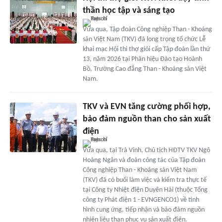
thần học tập và sáng tạo
Vừa qua, Tập đoàn Công nghiệp Than - Khoáng
sản Việt Nam (TKV) đã long trọng tổ chức Lễ
khai mạc Hội thi thợ giỏi cấp Tập đoàn lần thứ
13, năm 2026 tại Phân hiệu Đào tạo Hoành
Bồ, Trường Cao đẳng Than - Khoáng sản Việt
Nam.
TKV và EVN tăng cường phối hợp,
bảo đảm nguồn than cho sản xuất
điện
Vừa qua, tại Trà Vinh, Chủ tịch HĐTV TKV Ngô
Hoàng Ngân và đoàn công tác của Tập đoàn
Công nghiệp Than - Khoáng sản Việt Nam
(TKV) đã có buổi làm việc và kiểm tra thực tế
tại Công ty Nhiệt điện Duyên Hải (thuộc Tổng
công ty Phát điện 1 - EVNGENCO1) về tình
hình cung ứng, tiếp nhận và bảo đảm nguồn
nhiên liệu than phục vụ sản xuất điện.