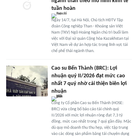
ngành than theo mô hình kinh tế
tuần hoàn
Ngày 14/7, tại Hà Nội, Chủ tịch HĐTV Tập
đoàn Công nghiệp Than - Khoáng sản Việt
Nam (TKV) Ngô Hoàng Ngân chủ trì buổi làm
việc với Đại sứ quán Cộng hòa Kazakhstan tại
Việt Nam về dự án hợp tác trong lĩnh vực tái
chế phế thải ngành than.
Cao su Bến Thành (BRC): Lợi
nhuận quý II/2026 đạt mức cao
nhất 7 quý nhờ cải thiện biên lợi
nhuận
Công ty Cổ phần Cao su Bến Thành (HOSE:
BRC) vừa công bố báo cáo tài chính quý
II/2026 với mức lợi nhuận ròng đạt 7,3 tỷ
đồng, mức cao nhất trong 7 quý gần đây. Mặc
dù quy mô doanh thu thu hẹp, việc tập trung
vào các dòng sản phẩm băng tải chuyên dụng