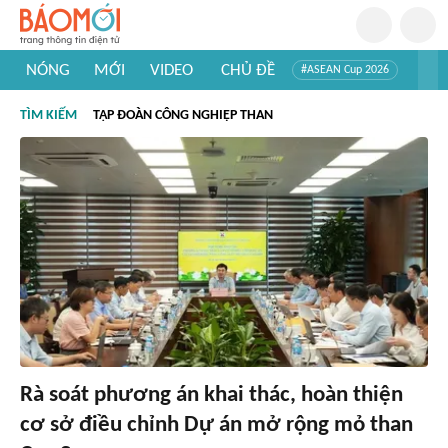
NÓNG
MỚI
VIDEO
CHỦ ĐỀ
#ASEAN Cup 2026
#Trí tuệ nhân tạo
#Mỹ - Iran
#Khám phá Việt Nam
TÌM KIẾM
TẬP ĐOÀN CÔNG NGHIỆP THAN
#Khám phá thế giới
Rà soát phương án khai thác, hoàn thiện
cơ sở điều chỉnh Dự án mở rộng mỏ than