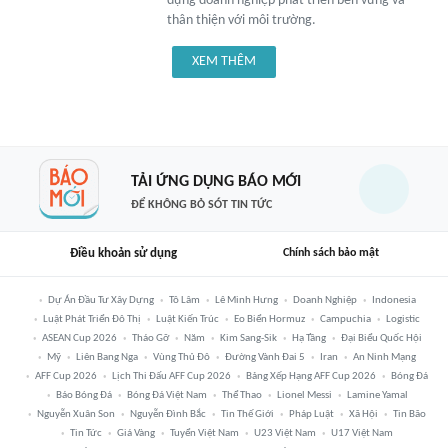
dựng doanh nghiệp phát triển bền vững và
thân thiện với môi trường.
XEM THÊM
TẢI ỨNG DỤNG BÁO MỚI
ĐỂ KHÔNG BỎ SÓT TIN TỨC
Điều khoản sử dụng
Chính sách bảo mật
Dự Án Đầu Tư Xây Dựng
Tô Lâm
Lê Minh Hưng
Doanh Nghiệp
Indonesia
Luật Phát Triển Đô Thị
Luật Kiến Trúc
Eo Biển Hormuz
Campuchia
Logistic
ASEAN Cup 2026
Tháo Gỡ
Năm
Kim Sang-Sik
Hạ Tầng
Đại Biểu Quốc Hội
Mỹ
Liên Bang Nga
Vùng Thủ Đô
Đường Vành Đai 5
Iran
An Ninh Mạng
AFF Cup 2026
Lịch Thi Đấu AFF Cup 2026
Bảng Xếp Hạng AFF Cup 2026
Bóng Đá
Báo Bóng Đá
Bóng Đá Việt Nam
Thể Thao
Lionel Messi
Lamine Yamal
Nguyễn Xuân Son
Nguyễn Đình Bắc
Tin Thế Giới
Pháp Luật
Xã Hội
Tin Bão
Tin Tức
Giá Vàng
Tuyển Việt Nam
U23 Việt Nam
U17 Việt Nam