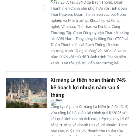
Ngày 25-7, tại UBND xã Bạch Thông, Đoàn
Thanh niên Chính phủ phối hợp với Tỉnh đoàn
Thái Nguyên, Đoàn Thanh niên các bộ: Nông
nghiệp và Môi trường, Khoa học và Công
nghệ, Văn hóa, Thể thao và Du lịch, Công
Thương; Tập đoàn Công nghiệp Than - Khoáng
sản Việt Nam, Tổng công ty Sông Đà - CTCP và
Đoàn Thanh niên xã Bạch Thông tổ chức
chương trình 'Kỳ nghỉ hồng' và 'Mùa hè xanh'
năm 2026 với chủ đề 'Hành trình Thanh niên
xanh - Lan tỏa giá trị, kiến tạo tương lai'.
Xi măng La Hiên hoàn thành 94%
kế hoạch lợi nhuận năm sau 6
tháng
Công ty cổ phần Xi măng La Hiên (mã Ck: CLH)
vừa công bố báo cáo tài chính quý II/2026 với
kết quả kinh doanh tích cực, tiếp tục duy trì đà
tăng trưởng về doanh thu và lợi nhuận. Theo
báo cáo, quý II/2026, doanh thu thuần của