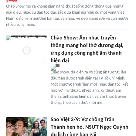
Chào Show mở ra không gian nghệ thuật sống động thông qua những
giai điệu, nhạc cụ dân tộc đặc sắc đưa khán giả 'chu du một vòng Việt
Nam' để chiêm ngưỡng bản sắc văn hóa, vẻ đẹp giang sơn và con người
nhiều vùng miền.
Chào Show: Âm nhạc truyền
thống mang hơi thở đương đại,
ứng dụng công nghệ âm thanh
hiện đại
Chào show, đã diễn ra vô cùng ấn tượng, lần
đầu tiên được trình diễn tại TP.Hồ Chí Minh.
Một chương trình 'làm mới' nhạc dân tộc, kết
hợp với mỹ thuật, nhiếp ảnh, kỹ thuật âm
thanh, ánh sáng hiện đại, và ẩm thực truyền
thống, theo cách thức mới mẻ.
Sao Việt 3/9: Vợ chồng Trấn
Thành hẹn hò, NSƯT Ngọc Quỳnh
du lịch cùng bạn gái