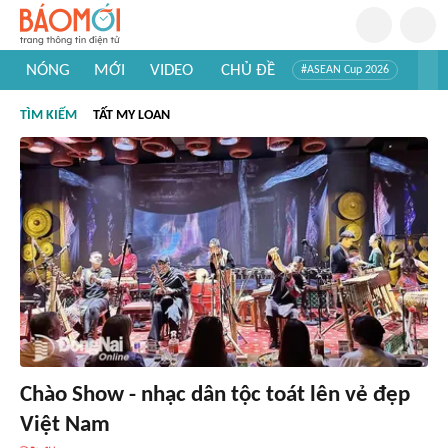
NÓNG
MỚI
VIDEO
CHỦ ĐỀ
#ASEAN Cup 2026
#Trí tuệ nhân tạo
#Mỹ - Iran
#Khám phá Việt Nam
TÌM KIẾM
TẤT MY LOAN
#Khám phá thế giới
Chào Show - nhạc dân tộc toát lên vẻ đẹp
Việt Nam