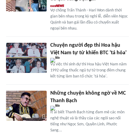
Vợ chồng Trấn Thành - Hari Won dành thời
gian bên nhau trong kỳ nghỉ lễ, diễn viên Ngọc
Quỳnh và bạn gái lần đầu có chuyến xuất
ngoại bên nhau.
Chuyện người đẹp thi Hoa hậu
Việt Nam tự tử khiến BTC 'tá hỏa'
Vụ việc thí sinh dự thi Hoa hậu Việt Nam năm
1992 uống thuốc ngủ tự tử trong đêm chung
kết từng làm ban tổ chức 'tá hỏa'.
Những chuyện không ngờ về MC
Thanh Bạch
Ít ai biết Thanh Bạch từng đam mê các môn
nghệ thuật và là thầy của các ngôi sao nổi
tiếng như Ngọc Sơn, Quyền Linh, Phước
Sang...