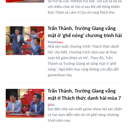
Sự trở lại của 'Hotboy trà sữa' Tấn Lợi và bà xã
với nhiều chia sẻ thú vị sau khi nổi tiếng khiến
Đức Thịnh và Lâm Vĩ Dạ vô cùng thích thú.
Trấn Thành, Trường Giang vắng
mặt ở 'ghế nóng' chương trình hài
Nhà sản xuất chương trình 'Thách thức danh
hài' cho biết, chương trình năm nay sẽ thay
toàn bộ giám khảo và MC. Theo đó, Trấn
Thành và Trường Giang sẽ vắng mặt ở 'ghế
nóng', Ngô Kiến Huy cũng không còn dẫn dắt
gameshow này.
Trấn Thành, Trường Giang vắng
mặt ở Thách thức danh hài mùa 7
Đại diện nhà sản xuất game show hài xác nhận
cả hai nam diễn viên sẽ rời ghế nóng chương
trình năm nay.