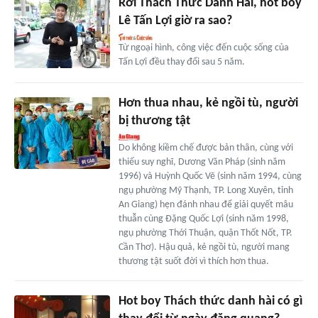
Rời Thách Thức Danh Hài, hot boy
Lê Tấn Lợi giờ ra sao?
Từ ngoại hình, công việc đến cuộc sống của
Tấn Lợi đều thay đổi sau 5 năm.
Hơn thua nhau, kẻ ngồi tù, người
bị thương tật
Do không kiềm chế được bản thân, cùng với
thiếu suy nghĩ, Dương Văn Pháp (sinh năm
1996) và Huỳnh Quốc Vẽ (sinh năm 1994, cùng
ngụ phường Mỹ Thạnh, TP. Long Xuyên, tỉnh
An Giang) hẹn đánh nhau để giải quyết mâu
thuẫn cùng Đặng Quốc Lợi (sinh năm 1998,
ngụ phường Thới Thuận, quận Thốt Nốt, TP.
Cần Thơ). Hậu quả, kẻ ngồi tù, người mang
thương tật suốt đời vì thích hơn thua.
Hot boy Thách thức danh hài có gì