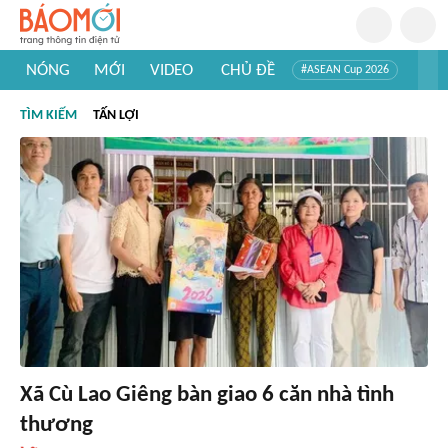
NÓNG
MỚI
VIDEO
CHỦ ĐỀ
#ASEAN Cup 2026
#Trí tuệ nhân tạo
#Mỹ - Iran
#Khám phá Việt Nam
TÌM KIẾM
TẤN LỢI
#Khám phá thế giới
Xã Cù Lao Giêng bàn giao 6 căn nhà tình
thương