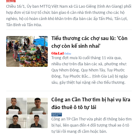
Chiều 16/1, Ủy ban MTTQ Việt Nam xã Cù Lao Giêng (tỉnh An Giang) phối
hợp đơn vị tài trợ tổ chức bàn giao 6 căn nhà tình thương cho các hộ
nghèo, hộ có hoàn cảnh khó khăn trên địa bàn các ấp Tấn Phú, Tấn Lợi,
Tấn Bình và Tấn Hòa.
Tiểu thương các chợ sau lũ: 'Còn
chợ còn kế sinh nhai'
Trong đợt mưa lũ cuối tháng 11 vừa qua,
nhiều chợ trên địa bàn các xã, phường như:
Quy Nhơn Đông, Quy Nhơn Tây, Tuy Phước
Đông, Tuy Phước Bắc… (tỉnh Gia Lai) bị ngập
sâu, gây thiệt hại nặng nề cho tiểu thương.
Công an Cần Thơ tìm bị hại vụ lừa
đảo thuê ô tô tự lái
Công an TP Cần Thơ vừa phát đi thông báo tìm
bị hại, liên quan đến 4 đối tượng thuê xe ô tô
tự lái rồi mang đi cầm hoặc bán.