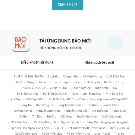
XEM THÊM
TẢI ỨNG DỤNG BÁO MỚI
ĐỂ KHÔNG BỎ SÓT TIN TỨC
Điều khoản sử dụng
Chính sách bảo mật
Luật Phát Triển Đô Thị
Logistic
Campuchia
Lê Minh Hưng
Luật Kiến Trúc
An Ninh Mạng
Tô Lâm
Iran
Sophon Zaram
Đường Vành Đai 5
Trump
ASEAN Cup 2026
Vùng Thủ Đô
Doanh Nghiệp
Indonesia
Mỹ
Eo Biển Hormuz
Đại Biểu Quốc Hội
Năm
Liên Bang Nga
Kim Sang-Sik
Hạ Tầng
AFF Cup 2026
Lịch Thi Đấu AFF Cup 2026
Bảng Xếp Hạng AFF Cup 2026
Bóng Đá
Báo Bóng Đá
Bóng Đá Việt Nam
Thể Thao
Lionel Messi
Lamine Yamal
Nguyễn Xuân Son
Nguyễn Đình Bắc
Tin Thế Giới
Pháp Luật
Xã Hội
Tin Bão
Tin Tức
Giá Vàng
Tuyển Việt Nam
U23 Việt Nam
U17 Việt Nam
Kết Quả Bóng Đá
Ngoại Hạng Anh
Bảng Xếp Hạng Ngoại Hạng Anh
Lịch Thi Đấu Ngoại Hạng Anh
Cúp C1
Kết Quả Vietlott Power 6/55
Kết Quả Xổ Số
Xổ Số Miền Nam
Xổ Số Miền Bắc
Xổ Số Miền Trung
Giao Thông
Thời Sự