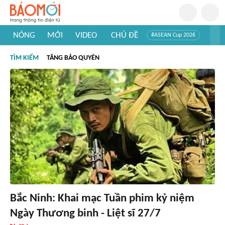
NÓNG
MỚI
VIDEO
CHỦ ĐỀ
#ASEAN Cup 2026
#Trí tuệ nhân tạo
#Mỹ - Iran
#Khám phá Việt Nam
TÌM KIẾM
TĂNG BẢO QUYÊN
#Khám phá thế giới
Bắc Ninh: Khai mạc Tuần phim kỷ niệm
Ngày Thương binh - Liệt sĩ 27/7