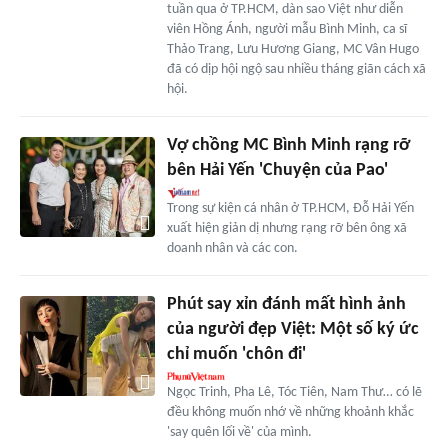
tuần qua ở TP.HCM, dàn sao Việt như diễn
viên Hồng Ánh, người mẫu Bình Minh, ca sĩ
Thảo Trang, Lưu Hương Giang, MC Vân Hugo
đã có dịp hội ngộ sau nhiều tháng giãn cách xã
hội.
Vợ chồng MC Bình Minh rạng rỡ
bên Hải Yến 'Chuyện của Pao'
Trong sự kiện cá nhân ở TP.HCM, Đỗ Hải Yến
xuất hiện giản dị nhưng rạng rỡ bên ông xã
doanh nhân và các con.
Phút say xỉn đánh mất hình ảnh
của người đẹp Việt: Một số ký ức
chỉ muốn 'chôn đi'
Ngọc Trinh, Pha Lê, Tóc Tiên, Nam Thư… có lẽ
đều không muốn nhớ về những khoảnh khắc
'say quên lối về' của mình.