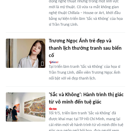
động nghệ thuật nhưng trong một lĩnh vực
mới là mỹ thuật. Cô vừa ra mắt không gian
nghệ thuật Chillala – House or Art, khởi đầu
bằng sự kiện triển lãm 'Sắc và Không' của họa
sĩ Trần Trung Lĩnh.
Trương Ngọc Ánh trẻ đẹp và
thanh lịch thưởng tranh sau biến
cố
Tại triển lãm tranh 'Sắc và Không' của họa sĩ
Trần Trung Lĩnh, diễn viên Trương Ngọc Ánh
nổi bật với vẻ đẹp thanh lịch.
'Sắc và Không': Hành trình thị giác
từ vô minh đến tuệ giác
Tối 9/5, triển lãm tranh 'Sắc và Không' đã
được khai mạc tại TP Hồ Chí Minh, mang lại
cái nhìn mới về hành trình từ vô minh đến tuệ
giác qua ngôn ngữ hội họa, đưa người xem