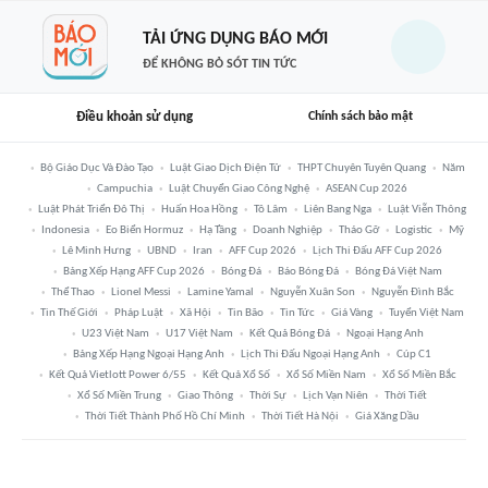
TẢI ỨNG DỤNG BÁO MỚI
ĐỂ KHÔNG BỎ SÓT TIN TỨC
Điều khoản sử dụng
Chính sách bảo mật
Bộ Giáo Dục Và Đào Tạo
Luật Giao Dịch Điện Tử
THPT Chuyên Tuyên Quang
Năm
Campuchia
Luật Chuyển Giao Công Nghệ
ASEAN Cup 2026
Luật Phát Triển Đô Thị
Huấn Hoa Hồng
Tô Lâm
Liên Bang Nga
Luật Viễn Thông
Indonesia
Eo Biển Hormuz
Hạ Tầng
Doanh Nghiệp
Tháo Gỡ
Logistic
Mỹ
Lê Minh Hưng
UBND
Iran
AFF Cup 2026
Lịch Thi Đấu AFF Cup 2026
Bảng Xếp Hạng AFF Cup 2026
Bóng Đá
Báo Bóng Đá
Bóng Đá Việt Nam
Thể Thao
Lionel Messi
Lamine Yamal
Nguyễn Xuân Son
Nguyễn Đình Bắc
Tin Thế Giới
Pháp Luật
Xã Hội
Tin Bão
Tin Tức
Giá Vàng
Tuyển Việt Nam
U23 Việt Nam
U17 Việt Nam
Kết Quả Bóng Đá
Ngoại Hạng Anh
Bảng Xếp Hạng Ngoại Hạng Anh
Lịch Thi Đấu Ngoại Hạng Anh
Cúp C1
Kết Quả Vietlott Power 6/55
Kết Quả Xổ Số
Xổ Số Miền Nam
Xổ Số Miền Bắc
Xổ Số Miền Trung
Giao Thông
Thời Sự
Lịch Vạn Niên
Thời Tiết
Thời Tiết Thành Phố Hồ Chí Minh
Thời Tiết Hà Nội
Giá Xăng Dầu