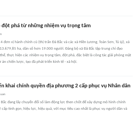
o đột phá từ những nhiệm vụ trọng tâm
an
 4 đơn vị hành chính cũ (thị trấn Đà Bắc và các xã Hiền Lương, Toàn Sơn, Tú Lý), xã
 13.679,85 ha, dân số hơn 19.000 người. Đảng bộ xã Đà Bắc tập trung chỉ đạo
thể, thực hiện các nhiệm vụ trọng tâm, đột phá, đặc biệt là công tác giải phóng mặt
án chiến lược, tạo đà phát triển kinh tế - xã hội.
iển khai chính quyền địa phương 2 cấp phục vụ Nhân dân
quan
 Bắc đang lấy chuyển đổi số làm động lực then chốt để xây dựng mô hình chính
cấp tinh gọn, hiệu lực, hiệu quả, với mục tiêu cao nhất là phục vụ người dân và