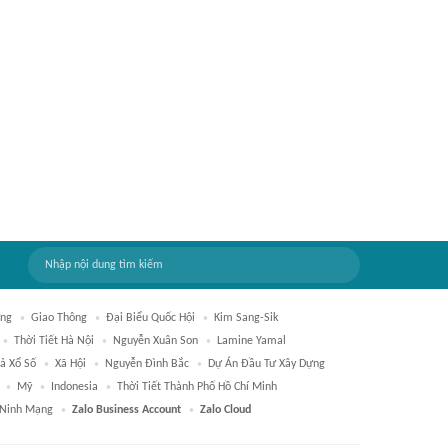
ưng
Giao Thông
Đại Biểu Quốc Hội
Kim Sang-Sik
Thời Tiết Hà Nội
Nguyễn Xuân Son
Lamine Yamal
ả Xổ Số
Xã Hội
Nguyễn Đình Bắc
Dự Án Đầu Tư Xây Dựng
Mỹ
Indonesia
Thời Tiết Thành Phố Hồ Chí Minh
 Ninh Mạng
Zalo Business Account
Zalo Cloud