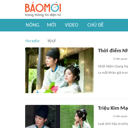
NÓNG
MỚI
VIDEO
CHỦ ĐỀ
TÌM KIẾM
TÚ LÝ
Thời điểm Nh
2
liên quan
Nhất Niệm Giang Na
ra mắt khán giả tr
Triệu Kim Mạ
6
liên quan
Loạt ảnh hậu trườn