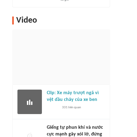
Video
Clip: Xe máy trượt ngã vì
vệt dầu chảy của xe ben
331
liên quan
Giếng tự phun khí và nước
cực mạnh gây xói lở, đứng