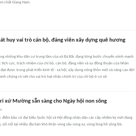
ậm chất Giang Nam.
át huy vai trò cán bộ, đảng viên xây dựng quê hương
ong những khu dân cư trung tâm của xã Đà Bắc đang từng bước chuyển mình mạnh
tích cực, trách nhiệm của chi bộ, cán bộ, đảng viên và sự đồng thuận của Nhân
đạt được trong phát triển kinh tế - xã hội, xây dựng nông thôn mới và nâng cao đời
inh chứng rõ nét cho vai trò hạt nhân chính trị của chi bộ ở cơ sở.
tri xứ Mường sẵn sàng cho Ngày hội non sông
an
c điểm bầu cử đại biểu Quốc hội và Hội đồng nhân dân các cấp nhiệm kỳ mới đang
, sôi nổi tại nhiều địa bàn khó khăn vùng sâu vùng xa, vùng lòng hồ sông Đà.