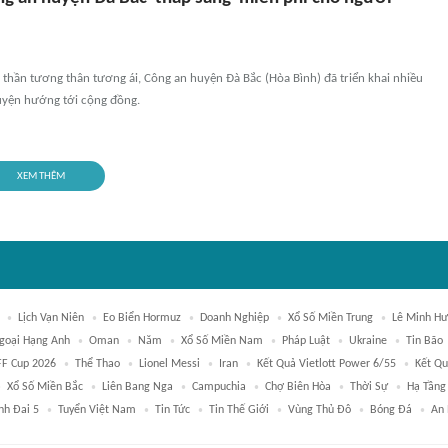
thần tương thân tương ái, Công an huyện Đà Bắc (Hòa Bình) đã triển khai nhiều
uyện hướng tới cộng đồng.
XEM THÊM
Lịch Vạn Niên
Eo Biển Hormuz
Doanh Nghiệp
Xổ Số Miền Trung
Lê Minh H
Ngoại Hạng Anh
Oman
Năm
Xổ Số Miền Nam
Pháp Luật
Ukraine
Tin Bão
FF Cup 2026
Thể Thao
Lionel Messi
Iran
Kết Quả Vietlott Power 6/55
Kết Qu
Xổ Số Miền Bắc
Liên Bang Nga
Campuchia
Chợ Biên Hòa
Thời Sự
Hạ Tầng
h Đai 5
Tuyển Việt Nam
Tin Tức
Tin Thế Giới
Vùng Thủ Đô
Bóng Đá
An