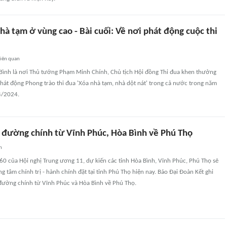
à tạm ở vùng cao - Bài cuối: Về nơi phát động cuộc thi
liên quan
Bình là nơi Thủ tướng Phạm Minh Chính, Chủ tịch Hội đồng Thi đua khen thưởng
hát động Phong trào thi đua 'Xóa nhà tạm, nhà dột nát' trong cả nước trong năm
4/2024.
đường chính từ Vĩnh Phúc, Hòa Bình về Phú Thọ
n
60 của Hội nghị Trung ương 11, dự kiến các tỉnh Hòa Bình, Vĩnh Phúc, Phú Thọ sẽ
g tâm chính trị - hành chính đặt tại tỉnh Phú Thọ hiện nay. Báo Đại Đoàn Kết ghi
ường chính từ Vĩnh Phúc và Hòa Bình về Phú Thọ.