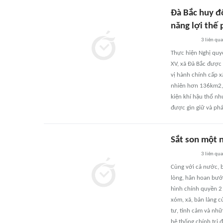
Đà Bắc huy đ
năng lợi thế 
3
liên qu
Thực hiện Nghị qu
XV, xã Đà Bắc được 
vị hành chính cấp xã
nhiên hơn 136km2, d
kiện khí hậu thổ nh
được gìn giữ và phá
Sắt son một 
3
liên qu
Cùng với cả nước, b
lòng, hân hoan bước
hình chính quyền 2 
xóm, xã, bản làng 
tư, tình cảm và nhữ
hệ thống chính trị đ