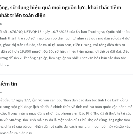
ộng, sử dụng hiệu quả mọi nguồn lực, khai thác tiềm
phát triển toàn diện
an
yết số 1676/NQ-UBTVQH15 ngày 16/6/2025 của Ủy ban Thường vụ Quốc hội khóa
hình thành trên cơ sở nhập toàn bộ diện tích tự nhiên và quy mô dân số của 4 đơn
, gồm: thị trấn Đà Bắc, các xã Tú Lý, Toàn Sơn, Hiền Lương, với tổng diện tích tự
ân số hơn 19.800 người. Đà Bắc sở hữu nhiều tiềm năng, lợi thế về đất đai, điều
ưỡng để sản xuất nông nghiệp, lâm nghiệp và nhiều nét văn hóa bản sắc dân tộc
t huy.
niềm tin
an
ắt đầu từ ngày 1/7, gần 90 vạn cán bộ, Nhân dân các dân tộc tỉnh Hòa Bình đồng
 sang một giai đoạn lịch sử đó là chính thức về tỉnh mới và toàn quốc vận hành mô
cấp. Trong những ngày đáng nhớ này, phóng viên Báo Phú Thọ đã đi thực tế tại các
của xứ Mường Hòa Bình mà nay đã là một phần của Phú Thọ để cùng lắng nghe tâm
ng chia sẻ của bà con Nhân dân về cuộc đại cách mạng tinh gọn bộ máy và sắp xếp
ang diễn ra hiện nay.