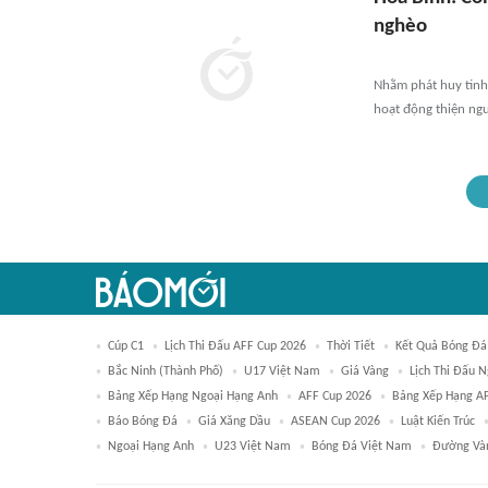
nghèo
Nhằm phát huy tinh 
hoạt động thiện ng
Cúp C1
Lịch Thi Đấu AFF Cup 2026
Thời Tiết
Kết Quả Bóng Đá
Bắc Ninh (thành Phố)
U17 Việt Nam
Giá Vàng
Lịch Thi Đấu 
Bảng Xếp Hạng Ngoại Hạng Anh
AFF Cup 2026
Bảng Xếp Hạng A
Báo Bóng Đá
Giá Xăng Dầu
ASEAN Cup 2026
Luật Kiến Trúc
Ngoại Hạng Anh
U23 Việt Nam
Bóng Đá Việt Nam
Đường Vàn