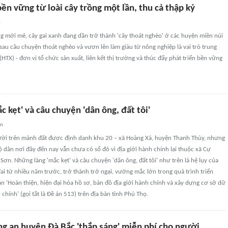
n vững từ loài cây trồng một lần, thu cả thập kỷ
n
ng mới mẻ, cây gai xanh đang dần trở thành 'cây thoát nghèo' ở các huyện miền núi
 sau câu chuyện thoát nghèo và vươn lên làm giàu từ nông nghiệp là vai trò trung
(HTX) - đơn vị tổ chức sản xuất, liên kết thị trường và thúc đẩy phát triển bền vững
ắc kẹt' và câu chuyện 'dân ông, đất tôi'
an
ười trên mảnh đất được định danh khu 20 – xã Hoàng Xá, huyện Thanh Thủy, nhưng
ộ dân nơi đây đến nay vẫn chưa có sổ đỏ vì địa giới hành chính lại thuộc xã Cự
ơn. Những làng 'mắc kẹt' và câu chuyện 'dân ông, đất tôi' như trên là hệ lụy của
đai từ nhiều năm trước, trở thành trở ngại, vướng mắc lớn trong quá trình triển
án 'Hoàn thiện, hiện đại hóa hồ sơ, bản đồ địa giới hành chính và xây dựng cơ sở dữ
h chính' (gọi tắt là Đề án 513) trên địa bàn tỉnh Phú Thọ.
ng an huyện Đà Bắc 'thắp sáng' miễn phí cho người