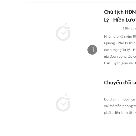
Chủ tịch HĐND
Lý - Hiền Lươ
1
liên qu
Nhân dịp Kỷ niệm 8
Quang - Phó Bí thư 
cách mạng Tu Lý - H
gia đoàn công tác 
Ban Tuyên giáo và 
Chuyển đổi số
Dù địa hình đồi núi
vai trò tiên phong 
phát triển kinh tế -