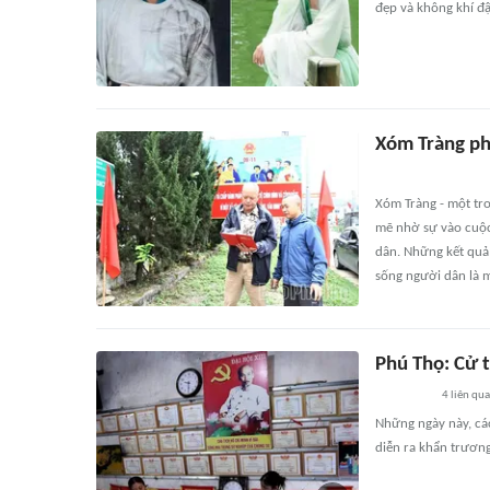
đẹp và không khí đ
Xóm Tràng ph
Xóm Tràng - một tr
mẽ nhờ sự vào cuộc 
dân. Những kết quả 
sống người dân là m
Phú Thọ: Cử 
4
liên qu
Những ngày này, cá
diễn ra khẩn trương