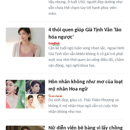
Vậy nhưng, ở tuổi U50, người đẹp dường như
vẫn chưa thể chạm tay tới hạnh phúc viên
mãn.
4 thói quen giúp Giả Tịnh Văn 'lão
hóa ngược'
Cận kề tuổi ngũ tuần song nhan sắc, ngoại hình
Giả Tịnh Văn vẫn khiến không ít cô gái trẻ phải
xuýt xoa nhờ thói quen ăn uống điều độ, chăm
vận động, ngủ nghỉ khoa học.
Hôn nhân không như mơ của loạt
mỹ nhân Hoa ngữ
Dù xinh đẹp, giàu có, Thái Thiên Phượng và
không ít mỹ nhân Hoa ngữ vẫn có cuộc hôn
nhân không như mơ.
Nữ diễn viên bẽ bàng vì lấy chồng