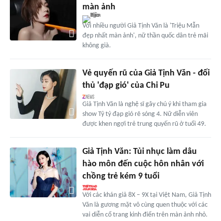
màn ảnh
Với nhiều người Giả Tịnh Văn là 'Triệu Mẫn
đẹp nhất màn ảnh', nữ thần quốc dân trẻ mãi
không già.
Vẻ quyến rũ của Giả Tịnh Văn - đối
thủ 'đạp gió' của Chi Pu
Giả Tịnh Văn là nghệ sĩ gây chú ý khi tham gia
show Tỷ tỷ đạp gió rẽ sóng 4. Nữ diễn viên
được khen ngợi trẻ trung quyến rũ ở tuổi 49.
Giả Tịnh Văn: Tủi nhục làm dâu
hào môn đến cuộc hôn nhân với
chồng trẻ kém 9 tuổi
Với các khán giả 8X – 9X tại Việt Nam, Giả Tịnh
Văn là gương mặt vô cùng quen thuộc với các
vai diễn cổ trang kinh điển trên màn ảnh nhỏ.