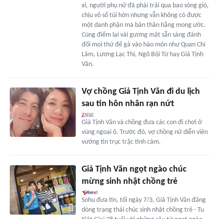
xỉ, người phụ nữ đã phải trải qua bao sóng gió,
chịu vô số tủi hờn nhưng vẫn không có được
một danh phận mà bản thân hằng mong ước.
Cùng điểm lại vài gương mặt sẵn sàng đánh
đổi mọi thứ để gả vào hào môn như Quan Chi
Lâm, Lương Lạc Thi, Ngô Bội Từ hay Giả Tịnh
Văn.
Vợ chồng Giả Tịnh Văn đi du lịch
sau tin hôn nhân rạn nứt
Giả Tịnh Văn và chồng đưa các con đi chơi ở
vùng ngoại ô. Trước đó, vợ chồng nữ diễn viên
vướng tin trục trặc tình cảm.
Giả Tịnh Văn ngọt ngào chúc
mừng sinh nhật chồng trẻ
Sohu đưa tin, tối ngày 7/3, Giả Tịnh Văn đăng
dòng trạng thái chúc sinh nhật chồng trẻ - Tu