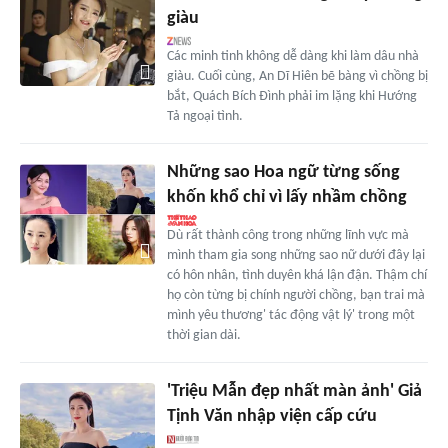
giàu
Các minh tinh không dễ dàng khi làm dâu nhà
giàu. Cuối cùng, An Dĩ Hiên bẽ bàng vì chồng bị
bắt, Quách Bích Đình phải im lặng khi Hướng
Tả ngoại tình.
Những sao Hoa ngữ từng sống
khốn khổ chỉ vì lấy nhầm chồng
Dù rất thành công trong những lĩnh vực mà
mình tham gia song những sao nữ dưới đây lại
có hôn nhân, tình duyên khá lận đận. Thậm chí
họ còn từng bị chính người chồng, bạn trai mà
mình yêu thương' tác động vật lý' trong một
thời gian dài.
'Triệu Mẫn đẹp nhất màn ảnh' Giả
Tịnh Văn nhập viện cấp cứu