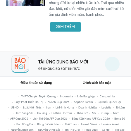
nhưng đời tư lại nhiều trắc trở. Trải qua nhiều
đau khổ, nữ diễn viên giờ đây mỉm cười với tổ
ấm gia đình viên mãn, hạnh phúc.
XEM THÊM
TẢI ỨNG DỤNG BÁO MỚI
ĐỂ KHÔNG BỎ SÓT TIN TỨC
Điều khoản sử dụng
Chính sách bảo mật
THPT Chuyên Tuyên Quang
Indonesia
Liên Bang Nga
Campuchia
Luật Phát Triển Đô Thị
ASEAN Cup 2026
Sophon Zaram
Đại Biểu Quốc Hội
UBND
Luật Kiến Trúc
Iran
Lê Minh Hưng
Doanh Nghiệp
Logistic
Tô Lâm
Kim Sang-Sik
Hạ Tầng
Eo Biển Hormuz
Tháo Gỡ
Mỹ
Trump
Năm
AFF Cup 2026
Lịch Thi Đấu AFF Cup 2026
Bảng Xếp Hạng AFF Cup 2026
Bóng Đá
Báo Bóng Đá
Bóng Đá Việt Nam
Thể Thao
Lionel Messi
Lamine Yamal
Nguyễn Xuân Son
Nguyễn Đình Bắc
Tin Thế Giới
Pháp Luật
Xã Hội
Tin Bão