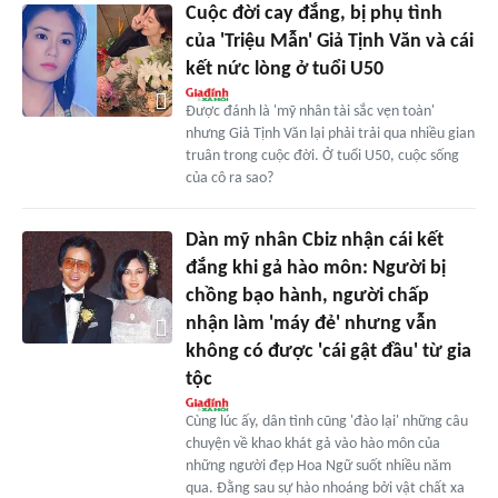
Cuộc đời cay đắng, bị phụ tình
của 'Triệu Mẫn' Giả Tịnh Văn và cái
kết nức lòng ở tuổi U50
Được đánh là 'mỹ nhân tài sắc vẹn toàn'
nhưng Giả Tịnh Văn lại phải trải qua nhiều gian
truân trong cuộc đời. Ở tuổi U50, cuộc sống
của cô ra sao?
Dàn mỹ nhân Cbiz nhận cái kết
đắng khi gả hào môn: Người bị
chồng bạo hành, người chấp
nhận làm 'máy đẻ' nhưng vẫn
không có được 'cái gật đầu' từ gia
tộc
Cùng lúc ấy, dân tình cũng 'đào lại' những câu
chuyện về khao khát gả vào hào môn của
những người đẹp Hoa Ngữ suốt nhiều năm
qua. Đằng sau sự hào nhoáng bởi vật chất xa