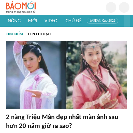
NÓNG
MỚI
VIDEO
CHỦ ĐỀ
#ASEAN Cup 2026
#Trí tuệ nhân tạo
#Mỹ - Iran
#Khám phá Việt Nam
TÌM KIẾM
TÔN CHÍ HẠO
#Khám phá thế giới
2 nàng Triệu Mẫn đẹp nhất màn ảnh sau
hơn 20 năm giờ ra sao?