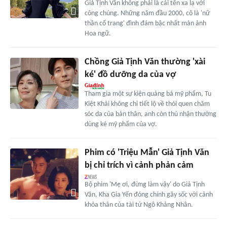
Giả Tịnh Văn không phải là cái tên xa lạ với
công chúng. Những năm đầu 2000, cô là 'nữ
thần cổ trang' đình đám bậc nhất màn ảnh
Hoa ngữ.
Chồng Giả Tịnh Văn thường 'xài
ké' đồ dưỡng da của vợ
Tham gia một sự kiện quảng bá mỹ phẩm, Tu
Kiệt Khải không chỉ tiết lộ về thói quen chăm
sóc da của bản thân, anh còn thú nhận thường
dùng ké mỹ phẩm của vợ.
Phim có 'Triệu Mẫn' Giả Tịnh Văn
bị chỉ trích vì cảnh phản cảm
Bộ phim 'Mẹ ơi, đừng làm vậy' do Giả Tịnh
Văn, Kha Gia Yến đóng chính gây sốc với cảnh
khỏa thân của tài tử Ngô Khảng Nhân.